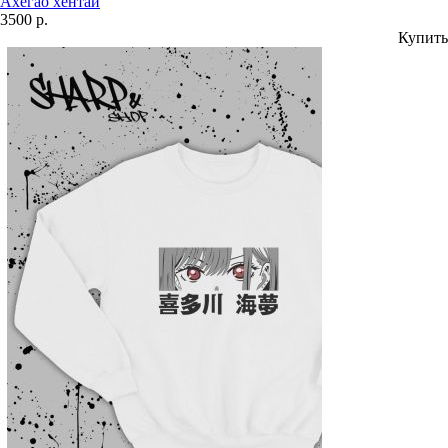
Ахегао хентай
3500 р.
Купить