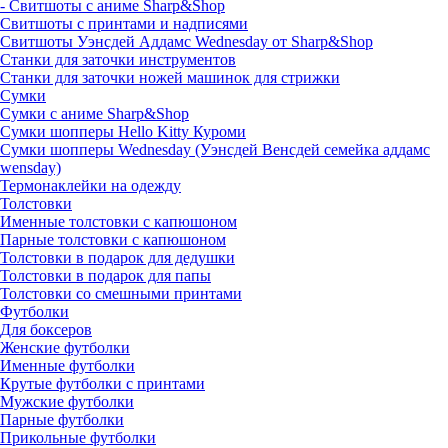
- Свитшоты с аниме Sharp&Shop
Свитшоты с принтами и надписями
Свитшоты Уэнсдей Аддамс Wednesday от Sharp&Shop
Станки для заточки инструментов
Станки для заточки ножей машинок для стрижки
Сумки
Сумки с аниме Sharp&Shop
Сумки шопперы Hello Kitty Куроми
Сумки шопперы Wednesday (Уэнсдей Венсдей семейка аддамс
wensday)
Термонаклейки на одежду
Толстовки
Именные толстовки с капюшоном
Парные толстовки с капюшоном
Толстовки в подарок для дедушки
Толстовки в подарок для папы
Толстовки со смешными принтами
Футболки
Для боксеров
Женские футболки
Именные футболки
Крутые футболки с принтами
Мужские футболки
Парные футболки
Прикольные футболки