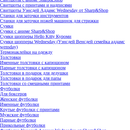
Свитшоты с принтами и надписями
Свитшоты Уэнсдей Аддамс Wednesday от Sharp&Shop
Станки для заточки инструментов
Станки для заточки ножей машинок для стрижки
Сумки
Сумки с аниме Sharp&Shop
Сумки шопперы Hello Kitty Куроми
Сумки шопперы Wednesday (Уэнсдей Венсдей семейка аддамс
wensday)
Термонаклейки на одежду
Толстовки
Именные толстовки с капюшоном
Парные толстовки с капюшоном
Толстовки в подарок для дедушки
Толстовки в подарок для папы
Толстовки со смешными принтами
Футболки
Для боксеров
Женские футболки
Именные футболки
Крутые футболки с принтами
Мужские футболки
Парные футболки
Прикольные футболки