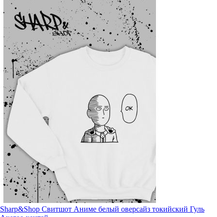
Sharp&Shop Свитшот Аниме белый оверсайз токийский Гуль