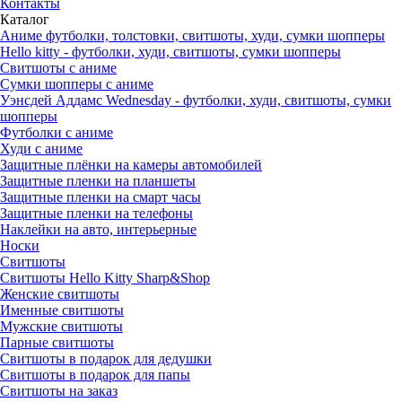
Контакты
Каталог
Аниме футболки, толстовки, свитшоты, худи, сумки шопперы
Hello kitty - футболки, худи, свитшоты, сумки шопперы
Свитшоты с аниме
Сумки шопперы с аниме
Уэнсдей Аддамс Wednesday - футболки, худи, свитшоты, сумки
шопперы
Футболки с аниме
Худи с аниме
Защитные плёнки на камеры автомобилей
Защитные пленки на планшеты
Защитные пленки на смарт часы
Защитные пленки на телефоны
Наклейки на авто, интерьерные
Носки
Свитшоты
Cвитшоты Hello Kitty Sharp&Shop
Женские свитшоты
Именные свитшоты
Мужские свитшоты
Парные свитшоты
Свитшоты в подарок для дедушки
Свитшоты в подарок для папы
Свитшоты на заказ