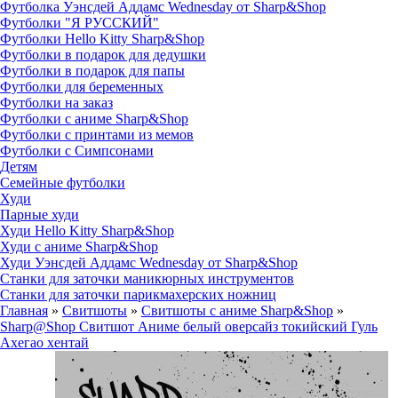
Футболка Уэнсдей Аддамс Wednesday от Sharp&Shop
Футболки "Я РУССКИЙ"
Футболки Hello Kitty Sharp&Shop
Футболки в подарок для дедушки
Футболки в подарок для папы
Футболки для беременных
Футболки на заказ
Футболки с аниме Sharp&Shop
Футболки с принтами из мемов
Футболки с Симпсонами
Детям
Семейные футболки
Худи
Парные худи
Худи Hello Kitty Sharp&Shop
Худи с аниме Sharp&Shop
Худи Уэнсдей Аддамс Wednesday от Sharp&Shop
Станки для заточки маникюрных инструментов
Станки для заточки парикмахерских ножниц
Главная
»
Свитшоты
»
Свитшоты с аниме Sharp&Shop
»
Sharp@Shop Свитшот Аниме белый оверсайз токийский Гуль
Ахегао хентай