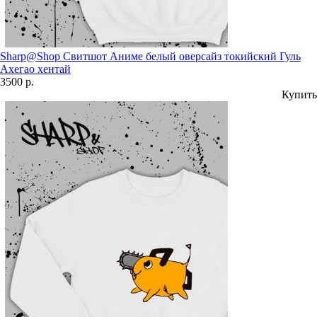
Sharp@Shop Свитшот Аниме белый оверсайз токийский Гуль
Ахегао хентай
3500 р.
Купить