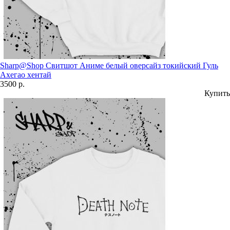
Sharp@Shop Свитшот Аниме белый оверсайз токийский Гуль
Ахегао хентай
3500 р.
Купить