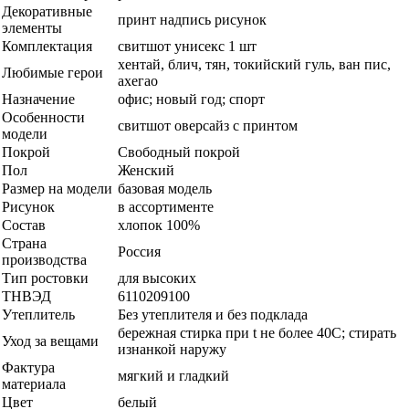
Декоративные
принт надпись рисунок
элементы
Комплектация
свитшот унисекс 1 шт
хентай, блич, тян, токийский гуль, ван пис,
Любимые герои
ахегао
Назначение
офис; новый год; спорт
Особенности
свитшот оверсайз с принтом
модели
Покрой
Свободный покрой
Пол
Женский
Размер на модели
базовая модель
Рисунок
в ассортименте
Состав
хлопок 100%
Страна
Россия
производства
Тип ростовки
для высоких
ТНВЭД
6110209100
Утеплитель
Без утеплителя и без подклада
бережная стирка при t не более 40С; стирать
Уход за вещами
изнанкой наружу
Фактура
мягкий и гладкий
материала
Цвет
белый