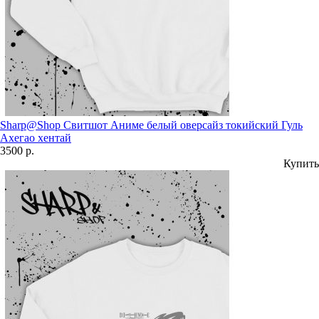
Sharp@Shop Свитшот Аниме белый оверсайз токийский Гуль
Ахегао хентай
3500 р.
Купить