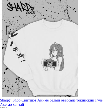
Sharp@Shop Свитшот Аниме белый оверсайз токийский Гуль
Ахегао хентай