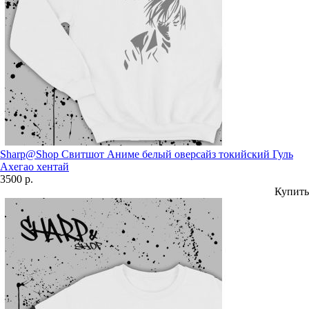
Sharp@Shop Свитшот Аниме белый оверсайз токийский Гуль
Ахегао хентай
3500 р.
Купить