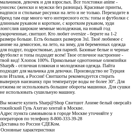
мальчиков, девочек и для взрослых. Все толстовки anime -
унисекс (женски и мужски без разницы). Красивые принты,
надписи и стильные рисунки на лето и не только. Переходите в
бренд там еще много чего интересного есть: топы и футболки с
длинным рукавом и короткие, с коротким рукавом, худи
лонгслив широкие мемные молодежная, на новый год
укороченные, свитшот. Кто любит oversize - берите на 1-2
размера больше. Есть больших размеров 3xl. Твоё любимое с
аниме на демисезон, на лето, на зиму, для беременных одежда
для подруг, подростковые, для парней. Базовые белые и черные
футболкт и топы подходят всем! Твое отличное настроение -
твой вид! Хлопок 100%. Прикольные однотонные олимпийки
Sharp& - отличная пляжная и молодежная одежда. Пайта
подходят для мальчика для девочки. Производство не Турция
или Италия, а Россия! Свитшоты рекомендуется стирать
вывернув наизнанку при температуре воды не более 30°. Для
отжима не использовать большие обороты машинки. Для сушки
не использовать сушильную машину.
Вы можете купить Sharp@Shop Свитшот Аниме белый оверсайз
токийский Гуль Ахегао хентай в Москве.
Адрес пункта самовывоза в городе Москве уточняйте у
операторов по телефону 8-800-333-39-28
Доставка по России СДЕКом.
Основные характеристики