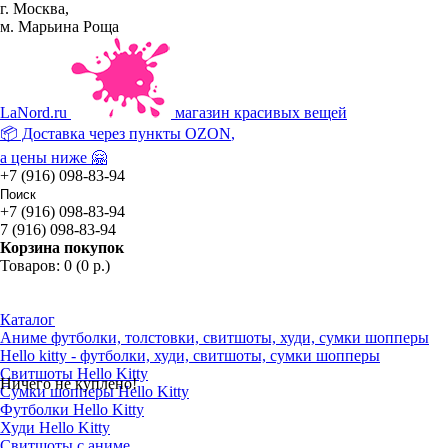
г. Москва,
м. Марьина Роща
La
Nord.ru
магазин красивых вещей
📦 Доставка через пункты
OZON
,
а цены ниже 🤗
+7 (916) 098-83-94
+7 (916) 098-83-94
7 (916) 098-83-94
Корзина покупок
Товаров: 0 (0 р.)
Каталог
Аниме футболки, толстовки, свитшоты, худи, сумки шопперы
Hello kitty - футболки, худи, свитшоты, сумки шопперы
Свитшоты Hello Kitty
Ничего не куплено!
Сумки шопперы Hello Kitty
Футболки Hello Kitty
Худи Hello Kitty
Свитшоты с аниме