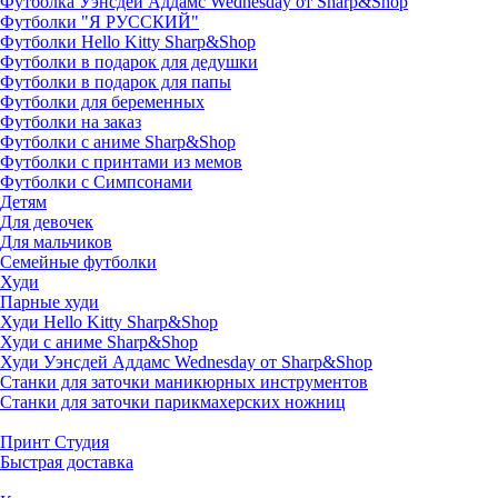
Футболка Уэнсдей Аддамс Wednesday от Sharp&Shop
Футболки "Я РУССКИЙ"
Футболки Hello Kitty Sharp&Shop
Футболки в подарок для дедушки
Футболки в подарок для папы
Футболки для беременных
Футболки на заказ
Футболки с аниме Sharp&Shop
Футболки с принтами из мемов
Футболки с Симпсонами
Детям
Для девочек
Для мальчиков
Семейные футболки
Худи
Парные худи
Худи Hello Kitty Sharp&Shop
Худи с аниме Sharp&Shop
Худи Уэнсдей Аддамс Wednesday от Sharp&Shop
Станки для заточки маникюрных инструментов
Станки для заточки парикмахерских ножниц
Принт Студия
Быстрая доставка