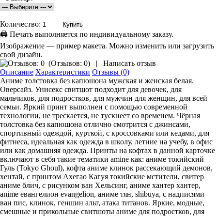
Количество:
🖨 Печать выполняется по индивидуальному заказу.
Изображение — пример макета. Можно изменить или загрузить
свой дизайн.
(
Отзывов: 0
)
|
Написать отзыв
Описание
Характеристики
Отзывы (0)
Аниме толстовка без капюшона мужская и женская белая.
Оверсайз. Унисекс свитшот подходит для девочек, для
мальчиков, для подростков, для мужчин для женщин, для всей
семьи. Яркий принт выполнен с помощью современной
технологии, не трескается, не тускнеет со временем. Чёрная
толстовка без капюшона отлично смотрится с джинсами,
спортивный одеждой, курткой, с кроссовками или кедами, для
фитнеса, идеальная как одежда в школу, летние на учебу, в офис
или как домашняя одежда. Принты на кофтах в данной карточке
включают в себя такие тематики amine как: аниме токийский
Гуль (Tokyo Ghoul), кофта аниме клинок рассекающий демонов,
хентай, с принтом Ахегао Кагуя токийские мстители, свитер
аниме блич, с рисунком ван Хельсинг, аниме хантер хантер,
anime евангелион evangelion, аниме тян, shibuya, с надписями
ван пис, клинок, геншин альт, атака титанов. Яркие, модные,
смешные и прикольные свитшоты аниме для подростков, для