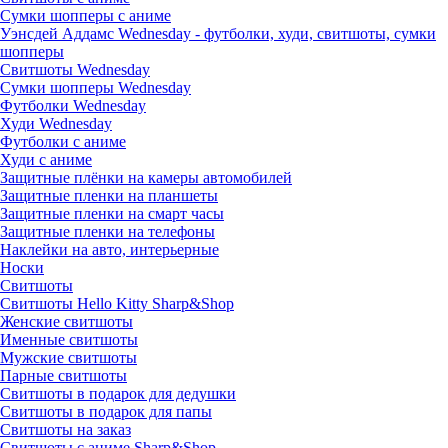
Сумки шопперы с аниме
Уэнсдей Аддамс Wednesday - футболки, худи, свитшоты, сумки
шопперы
Свитшоты Wednesday
Сумки шопперы Wednesday
Футболки Wednesday
Худи Wednesday
Футболки с аниме
Худи с аниме
Защитные плёнки на камеры автомобилей
Защитные пленки на планшеты
Защитные пленки на смарт часы
Защитные пленки на телефоны
Наклейки на авто, интерьерные
Носки
Свитшоты
Cвитшоты Hello Kitty Sharp&Shop
Женские свитшоты
Именные свитшоты
Мужские свитшоты
Парные свитшоты
Свитшоты в подарок для дедушки
Свитшоты в подарок для папы
Свитшоты на заказ
Свитшоты с аниме Sharp&Shop