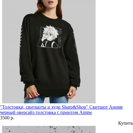
"Толстовки, свитшоты и худи Sharp&Shop" Свитшот Аниме
черный оверсайз толстовка с принтом Amine
3500 р.
Купить