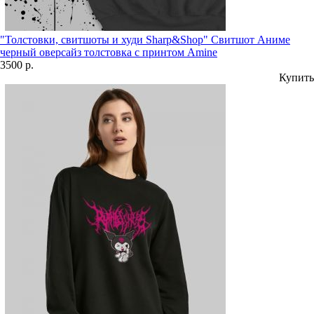
"Толстовки, свитшоты и худи Sharp&Shop" Свитшот Аниме
черный оверсайз толстовка с принтом Amine
3500 р.
Купить