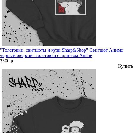
"Толстовки, свитшоты и худи Sharp&Shop" Свитшот Аниме
черный оверсайз толстовка с принтом Amine
3500 р.
Купить