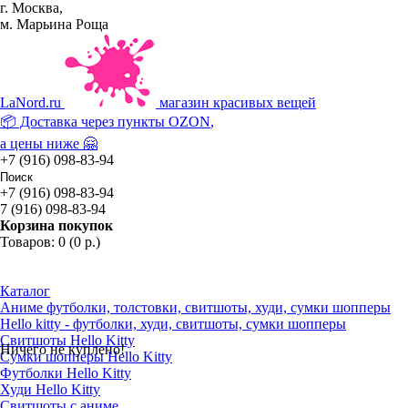
г. Москва,
м. Марьина Роща
La
Nord.ru
магазин красивых вещей
📦 Доставка через пункты
OZON
,
а цены ниже 🤗
+7 (916) 098-83-94
+7 (916) 098-83-94
7 (916) 098-83-94
Корзина покупок
Товаров: 0 (0 р.)
Каталог
Аниме футболки, толстовки, свитшоты, худи, сумки шопперы
Hello kitty - футболки, худи, свитшоты, сумки шопперы
Свитшоты Hello Kitty
Ничего не куплено!
Сумки шопперы Hello Kitty
Футболки Hello Kitty
Худи Hello Kitty
Свитшоты с аниме