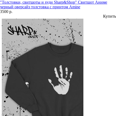
"Толстовки, свитшоты и худи Sharp&Shop" Свитшот Аниме
черный оверсайз толстовка с принтом Amine
3500 р.
Купить