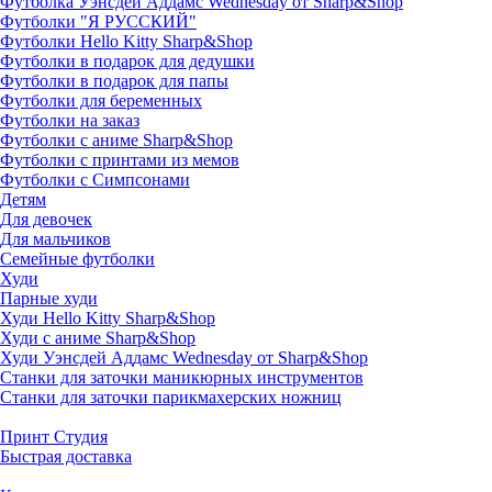
Футболка Уэнсдей Аддамс Wednesday от Sharp&Shop
Футболки "Я РУССКИЙ"
Футболки Hello Kitty Sharp&Shop
Футболки в подарок для дедушки
Футболки в подарок для папы
Футболки для беременных
Футболки на заказ
Футболки с аниме Sharp&Shop
Футболки с принтами из мемов
Футболки с Симпсонами
Детям
Для девочек
Для мальчиков
Семейные футболки
Худи
Парные худи
Худи Hello Kitty Sharp&Shop
Худи с аниме Sharp&Shop
Худи Уэнсдей Аддамс Wednesday от Sharp&Shop
Станки для заточки маникюрных инструментов
Станки для заточки парикмахерских ножниц
Принт Студия
Быстрая доставка