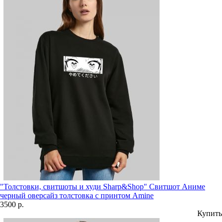
"Толстовки, свитшоты и худи Sharp&Shop" Свитшот Аниме
черный оверсайз толстовка с принтом Amine
3500 р.
Купить