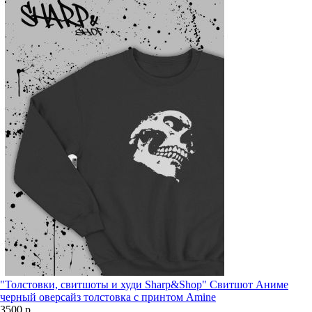
"Толстовки, свитшоты и худи Sharp&Shop" Свитшот Аниме
черный оверсайз толстовка с принтом Amine
3500 р.