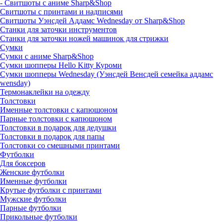
- Свитшоты с аниме Sharp&Shop
Свитшоты с принтами и надписями
Свитшоты Уэнсдей Аддамс Wednesday от Sharp&Shop
Станки для заточки инструментов
Станки для заточки ножей машинок для стрижки
Сумки
Сумки с аниме Sharp&Shop
Сумки шопперы Hello Kitty Куроми
Сумки шопперы Wednesday (Уэнсдей Венсдей семейка аддамс
wensday)
Термонаклейки на одежду
Толстовки
Именные толстовки с капюшоном
Парные толстовки с капюшоном
Толстовки в подарок для дедушки
Толстовки в подарок для папы
Толстовки со смешными принтами
Футболки
Для боксеров
Женские футболки
Именные футболки
Крутые футболки с принтами
Мужские футболки
Парные футболки
Прикольные футболки