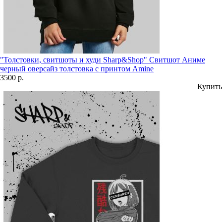
"Толстовки, свитшоты и худи Sharp&Shop" Свитшот Аниме
черный оверсайз толстовка с принтом Amine
3500 р.
Купить