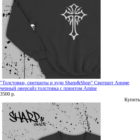
"Толстовки, свитшоты и худи Sharp&Shop" Свитшот Аниме
черный оверсайз толстовка с принтом Amine
3500 р.
Купить