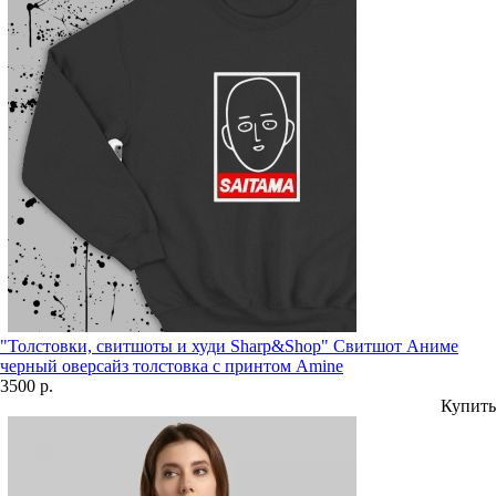
"Толстовки, свитшоты и худи Sharp&Shop" Свитшот Аниме
черный оверсайз толстовка с принтом Amine
3500 р.
Купить