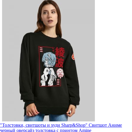
"Толстовки, свитшоты и худи Sharp&Shop" Свитшот Аниме
черный оверсайз толстовка с принтом Amine