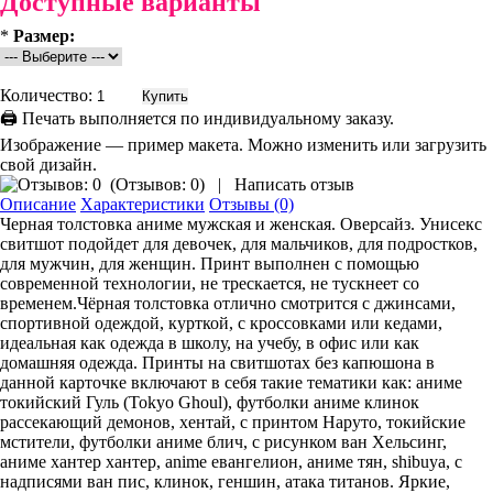
Доступные варианты
*
Размер:
Количество:
🖨 Печать выполняется по индивидуальному заказу.
Изображение — пример макета. Можно изменить или загрузить
свой дизайн.
(
Отзывов: 0
)
|
Написать отзыв
Описание
Характеристики
Отзывы (0)
Черная толстовка аниме мужская и женская. Оверсайз. Унисекс
свитшот подойдет для девочек, для мальчиков, для подростков,
для мужчин, для женщин. Принт выполнен с помощью
современной технологии, не трескается, не тускнеет со
временем.Чёрная толстовка отлично смотрится с джинсами,
спортивной одеждой, курткой, с кроссовками или кедами,
идеальная как одежда в школу, на учебу, в офис или как
домашняя одежда. Принты на свитшотах без капюшона в
данной карточке включают в себя такие тематики как: аниме
токийский Гуль (Tokyo Ghoul), футболки аниме клинок
рассекающий демонов, хентай, с принтом Наруто, токийские
мстители, футболки аниме блич, с рисунком ван Хельсинг,
аниме хантер хантер, anime евангелион, аниме тян, shibuya, с
надписями ван пис, клинок, геншин, атака титанов. Яркие,