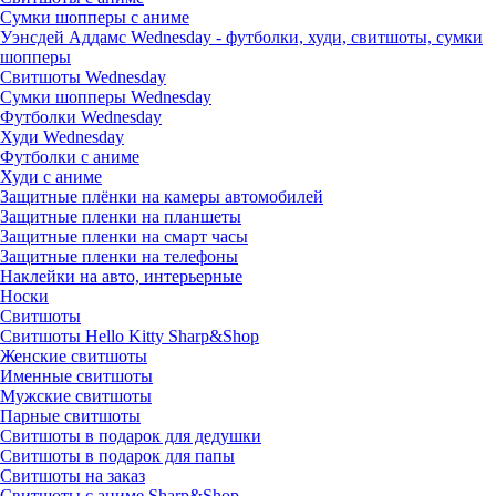
Сумки шопперы с аниме
Уэнсдей Аддамс Wednesday - футболки, худи, свитшоты, сумки
шопперы
Свитшоты Wednesday
Сумки шопперы Wednesday
Футболки Wednesday
Худи Wednesday
Футболки с аниме
Худи с аниме
Защитные плёнки на камеры автомобилей
Защитные пленки на планшеты
Защитные пленки на смарт часы
Защитные пленки на телефоны
Наклейки на авто, интерьерные
Носки
Свитшоты
Cвитшоты Hello Kitty Sharp&Shop
Женские свитшоты
Именные свитшоты
Мужские свитшоты
Парные свитшоты
Свитшоты в подарок для дедушки
Свитшоты в подарок для папы
Свитшоты на заказ
Свитшоты с аниме Sharp&Shop