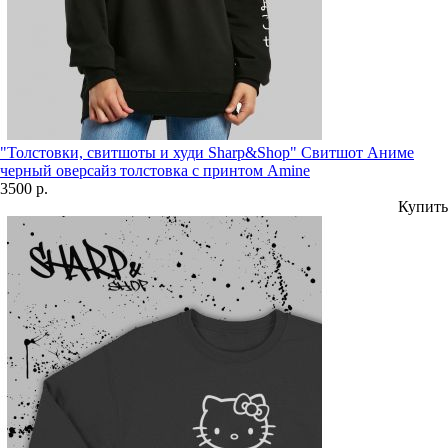
"Толстовки, свитшоты и худи Sharp&Shop" Свитшот Аниме
черный оверсайз толстовка с принтом Amine
3500 р.
Купить