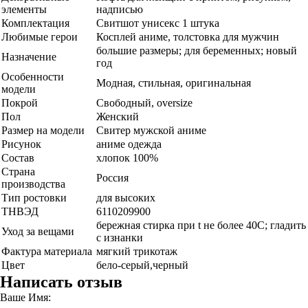
элементы
надписью
Комплектация
Свитшот унисекс 1 штука
Любимые герои
Косплей аниме, толстовка для мужчин
большие размеры; для беременных; новый
Назначение
год
Особенности
Модная, стильная, оригинальная
модели
Покрой
Свободный, oversize
Пол
Женский
Размер на модели
Свитер мужской аниме
Рисунок
аниме одежда
Состав
хлопок 100%
Страна
Россия
производства
Тип ростовки
для высоких
ТНВЭД
6110209900
бережная стирка при t не более 40С; гладить
Уход за вещами
с изнанки
Фактура материала
мягкий трикотаж
Цвет
бело-серый,черный
Написать отзыв
Ваше Имя: