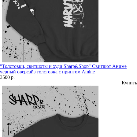
"Толстовки, свитшоты и худи Sharp&Shop" Свитшот Аниме
черный оверсайз толстовка с принтом Amine
3500 р.
Купить