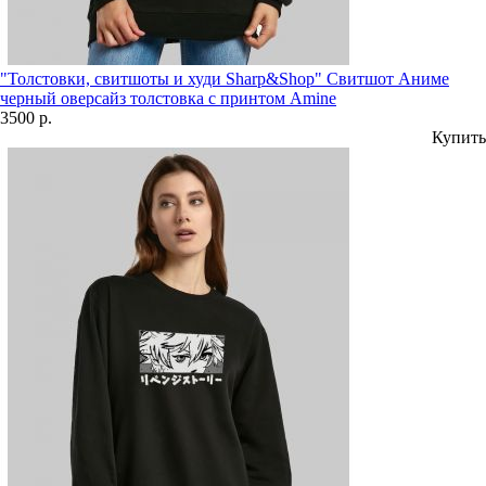
"Толстовки, свитшоты и худи Sharp&Shop" Свитшот Аниме
черный оверсайз толстовка с принтом Amine
3500 р.
Купить