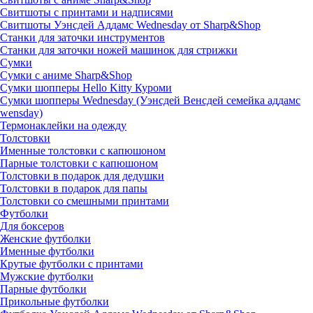
Свитшоты с принтами и надписями
Свитшоты Уэнсдей Аддамс Wednesday от Sharp&Shop
Станки для заточки инструментов
Станки для заточки ножей машинок для стрижки
Сумки
Сумки с аниме Sharp&Shop
Сумки шопперы Hello Kitty Куроми
Сумки шопперы Wednesday (Уэнсдей Венсдей семейка аддамс
wensday)
Термонаклейки на одежду
Толстовки
Именные толстовки с капюшоном
Парные толстовки с капюшоном
Толстовки в подарок для дедушки
Толстовки в подарок для папы
Толстовки со смешными принтами
Футболки
Для боксеров
Женские футболки
Именные футболки
Крутые футболки с принтами
Мужские футболки
Парные футболки
Прикольные футболки