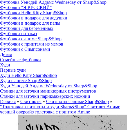
Футболка Уэнсдей Аддамс Wednesday от Sharp&Shop
Футболки "Я РУССКИЙ"
Футболки Hello Kitty Sharp&Shop
Футболки в подарок для дедушки
Футболки в подарок для папы
Футболки для беременных
Футболки на заказ
Футболки с аниме Sharp&Shop
Футболки с принтами из мемов
Футболки с Симпсонами
Детям
Семейные футболки
Худи
Парные худи
Худи Hello Kitty Sharp&Shop
Худи с аниме Sharp&Shop
Худи Уэнсдей Аддамс Wednesday от Sharp&Shop
Станки для заточки маникюрных инструментов
Станки для заточки парикмахерских ножниц
Главная
»
Свитшоты
»
Свитшоты с аниме Sharp&Shop
»
"Толстовки, свитшоты и худи Sharp&Shop" Свитшот Аниме
черный оверсайз толстовка с принтом Amine