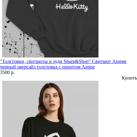
"Толстовки, свитшоты и худи Sharp&Shop" Свитшот Аниме
черный оверсайз толстовка с принтом Amine
3500 р.
Купить