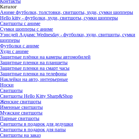
Контакты
Каталог
Аниме футболки, толстовки, свитшоты, худи, сумки шопперы
Hello kitty - футболки, худи, свитшоты, сумки шопперы
Свитшоты с аниме
Сумки шопперы с аниме
Уэнсдей Аддамс Wednesday - футболки, худи, свитшоты, сумки
шопперы
Футболки с аниме
Худи с аниме
Защитные плёнки на камеры автомобилей
Защитные пленки на планшеты
Защитные пленки на смарт часы
Защитные пленки на телефоны
Наклейки на авто, интерьерные
Носки
Свитшоты
Cвитшоты Hello Kitty Sharp&Shop
Женские свитшоты
Именные свитшоты
Мужские свитшоты
Парные свитшоты
Свитшоты в подарок для дедушки
Свитшоты в подарок для папы
Свитшоты на заказ