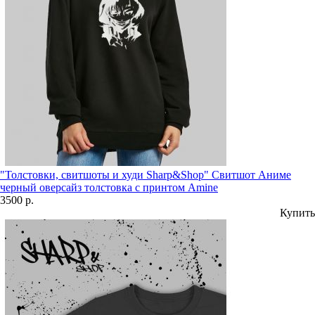
"Толстовки, свитшоты и худи Sharp&Shop" Свитшот Аниме
черный оверсайз толстовка с принтом Amine
3500 р.
Купить