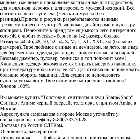
модные, смешные и прикольные кофты аниме для подростков,
для мальчиков, девочек и для взрослых, мужской женский. Все
свитшоты anime - унисекс (женски и мужски без
разницы).Принты и рисунки разрабатываются нашими
трезвыми ничего не употребляющими дизайнерами в душе тру
японцами. Переходите в бренд там еще много чего интересного
есть :)Кто любит oversize - берите на 1-2 размера больше.
Размеры: 44, 46, 48, 50, 52. 54, S, M, L, XL, XXL, 3xl (больших
размеров). Твоё любимое с аниме на демисезон, на лето, на зиму,
для беременных, одежда для подруг, подростковые, для парней.
Базовый джемпер, пуловер, тенниска и топ подходит всем!
Хлопковую одежду рекомендуется стирать вывернув наизнанку
при температуре воды не более 30°. Для отжима не использовать
большие обороты машинки. Для сушки не использовать
сушильную машину. Твое отличное настроение - твой вид!
Хлопок 100%.
Вы можете купить "Толстовки, свитшоты и худи Sharp&Shop"
Свитшот Аниме черный оверсайз толстовка с принтом Amine в
Москве.
Адрес пункта самовывоза в городе Москве уточняйте у
операторов по телефону 8-800-333-39-28
Доставка по России СДЕКом.
Основные характеристики
Декоративные
Кофта для женщин с принтом, рисунком,