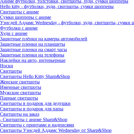
Аниме футболки, толстовки, свитшоты, худи, сумки шопперы
Hello kitty - футболки, худи, свитшоты, сумки шопперы
Свитшоты с аниме
Сумки шопперы с аниме
Уэнсдей Аддамс Wednesday - футболки, худи, свитшоты, сумки
Футболки с аниме
Худи с аниме
Защитные плёнки на камеры автомобилей
Защитные пленки на планшеты
Защитные пленки на смарт часы
Защитные пленки на телефоны
Наклейки на авто, интерьерные
Носки
Свитшоты
Cвитшоты Hello Kitty Sharp&Shop
Женские свитшоты
Именные свитшоты
Мужские свитшоты
Парные свитшоты
Свитшоты в подарок для дедушки
Свитшоты в подарок для папы
Свитшоты на заказ
- Свитшоты с аниме Sharp&Shop
Свитшоты с принтами и надписями
Свитшоты Уэнсдей Аддамс Wednesday от Sharp&Shop