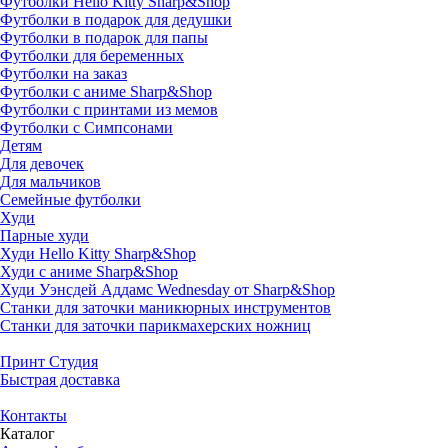
Футболки Hello Kitty Sharp&Shop
Футболки в подарок для дедушки
Футболки в подарок для папы
Футболки для беременных
Футболки на заказ
Футболки с аниме Sharp&Shop
Футболки с принтами из мемов
Футболки с Симпсонами
Детям
Для девочек
Для мальчиков
Семейные футболки
Худи
Парные худи
Худи Hello Kitty Sharp&Shop
Худи с аниме Sharp&Shop
Худи Уэнсдей Аддамс Wednesday от Sharp&Shop
Станки для заточки маникюрных инструментов
Станки для заточки парикмахерских ножниц
Принт Студия
Быстрая доставка
Контакты
Каталог