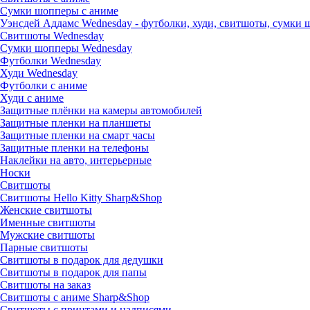
Сумки шопперы с аниме
Уэнсдей Аддамс Wednesday - футболки, худи, свитшоты, сумки
Свитшоты Wednesday
Сумки шопперы Wednesday
Футболки Wednesday
Худи Wednesday
Футболки с аниме
Худи с аниме
Защитные плёнки на камеры автомобилей
Защитные пленки на планшеты
Защитные пленки на смарт часы
Защитные пленки на телефоны
Наклейки на авто, интерьерные
Носки
Свитшоты
Cвитшоты Hello Kitty Sharp&Shop
Женские свитшоты
Именные свитшоты
Мужские свитшоты
Парные свитшоты
Свитшоты в подарок для дедушки
Свитшоты в подарок для папы
Свитшоты на заказ
Свитшоты с аниме Sharp&Shop
Свитшоты с принтами и надписями