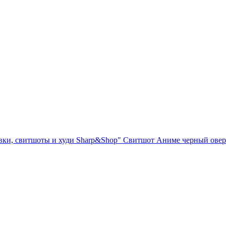
вки, свитшоты и худи Sharp&Shop" Свитшот Аниме черный овер