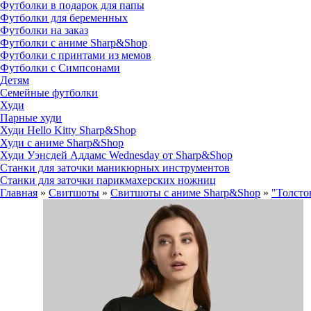
Футболки в подарок для папы
Футболки для беременных
Футболки на заказ
Футболки с аниме Sharp&Shop
Футболки с принтами из мемов
Футболки с Симпсонами
Детям
Семейные футболки
Худи
Парные худи
Худи Hello Kitty Sharp&Shop
Худи с аниме Sharp&Shop
Худи Уэнсдей Аддамс Wednesday от Sharp&Shop
Станки для заточки маникюрных инструментов
Станки для заточки парикмахерских ножниц
Главная
»
Свитшоты
»
Свитшоты с аниме Sharp&Shop
»
"Толсто