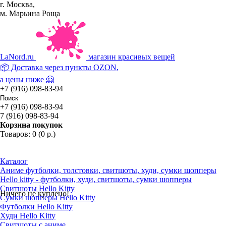
г. Москва,
м. Марьина Роща
La
Nord.ru
магазин красивых вещей
📦 Доставка через пункты
OZON
,
а цены ниже 🤗
+7 (916) 098-83-94
+7 (916) 098-83-94
7 (916) 098-83-94
Корзина покупок
Товаров: 0 (0 р.)
Каталог
Аниме футболки, толстовки, свитшоты, худи, сумки шопперы
Hello kitty - футболки, худи, свитшоты, сумки шопперы
Свитшоты Hello Kitty
Ничего не куплено!
Сумки шопперы Hello Kitty
Футболки Hello Kitty
Худи Hello Kitty
Свитшоты с аниме