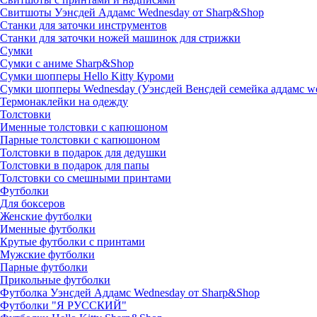
Свитшоты Уэнсдей Аддамс Wednesday от Sharp&Shop
Станки для заточки инструментов
Станки для заточки ножей машинок для стрижки
Сумки
Сумки с аниме Sharp&Shop
Сумки шопперы Hello Kitty Куроми
Сумки шопперы Wednesday (Уэнсдей Венсдей семейка аддамс w
Термонаклейки на одежду
Толстовки
Именные толстовки с капюшоном
Парные толстовки с капюшоном
Толстовки в подарок для дедушки
Толстовки в подарок для папы
Толстовки со смешными принтами
Футболки
Для боксеров
Женские футболки
Именные футболки
Крутые футболки с принтами
Мужские футболки
Парные футболки
Прикольные футболки
Футболка Уэнсдей Аддамс Wednesday от Sharp&Shop
Футболки "Я РУССКИЙ"