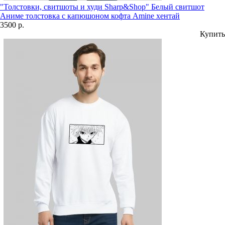
"Толстовки, свитшоты и худи Sharp&Shop" Белый свитшот
Аниме толстовка с капюшоном кофта Amine хентай
3500 р.
Купить