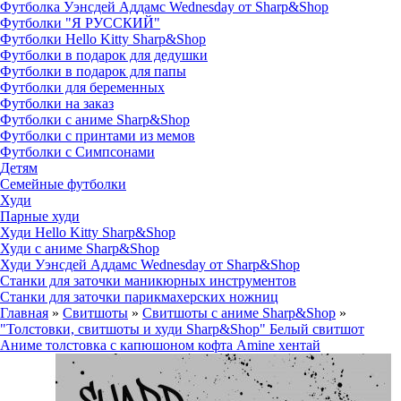
Футболка Уэнсдей Аддамс Wednesday от Sharp&Shop
Футболки "Я РУССКИЙ"
Футболки Hello Kitty Sharp&Shop
Футболки в подарок для дедушки
Футболки в подарок для папы
Футболки для беременных
Футболки на заказ
Футболки с аниме Sharp&Shop
Футболки с принтами из мемов
Футболки с Симпсонами
Детям
Семейные футболки
Худи
Парные худи
Худи Hello Kitty Sharp&Shop
Худи с аниме Sharp&Shop
Худи Уэнсдей Аддамс Wednesday от Sharp&Shop
Станки для заточки маникюрных инструментов
Станки для заточки парикмахерских ножниц
Главная
»
Свитшоты
»
Свитшоты с аниме Sharp&Shop
»
"Толстовки, свитшоты и худи Sharp&Shop" Белый свитшот
Аниме толстовка с капюшоном кофта Amine хентай