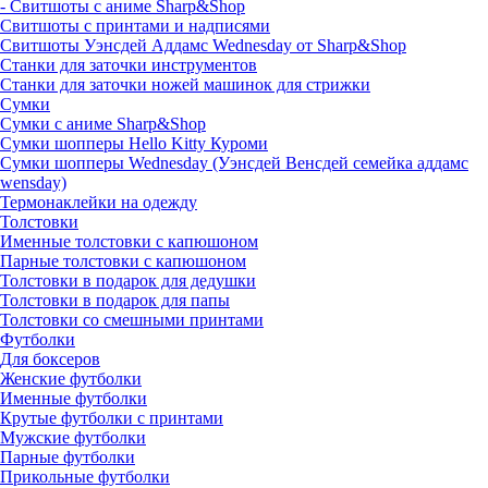
- Свитшоты с аниме Sharp&Shop
Свитшоты с принтами и надписями
Свитшоты Уэнсдей Аддамс Wednesday от Sharp&Shop
Станки для заточки инструментов
Станки для заточки ножей машинок для стрижки
Сумки
Сумки с аниме Sharp&Shop
Сумки шопперы Hello Kitty Куроми
Сумки шопперы Wednesday (Уэнсдей Венсдей семейка аддамс
wensday)
Термонаклейки на одежду
Толстовки
Именные толстовки с капюшоном
Парные толстовки с капюшоном
Толстовки в подарок для дедушки
Толстовки в подарок для папы
Толстовки со смешными принтами
Футболки
Для боксеров
Женские футболки
Именные футболки
Крутые футболки с принтами
Мужские футболки
Парные футболки
Прикольные футболки