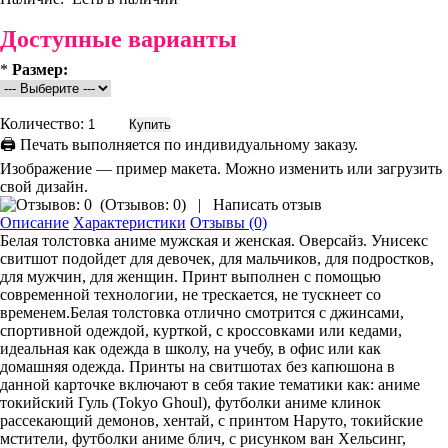
Доступные варианты
*
Размер:
Количество:
🖨 Печать выполняется по индивидуальному заказу.
Изображение — пример макета. Можно изменить или загрузить
свой дизайн.
(
Отзывов: 0
)
|
Написать отзыв
Описание
Характеристики
Отзывы (0)
Белая толстовка аниме мужская и женская. Оверсайз. Унисекс
свитшот подойдет для девочек, для мальчиков, для подростков,
для мужчин, для женщин. Принт выполнен с помощью
современной технологии, не трескается, не тускнеет со
временем.Белая толстовка отлично смотрится с джинсами,
спортивной одеждой, курткой, с кроссовками или кедами,
идеальная как одежда в школу, на учебу, в офис или как
домашняя одежда. Принты на свитшотах без капюшона в
данной карточке включают в себя такие тематики как: аниме
токийский Гуль (Tokyo Ghoul), футболки аниме клинок
рассекающий демонов, хентай, с принтом Наруто, токийские
мстители, футболки аниме блич, с рисунком ван Хельсинг,