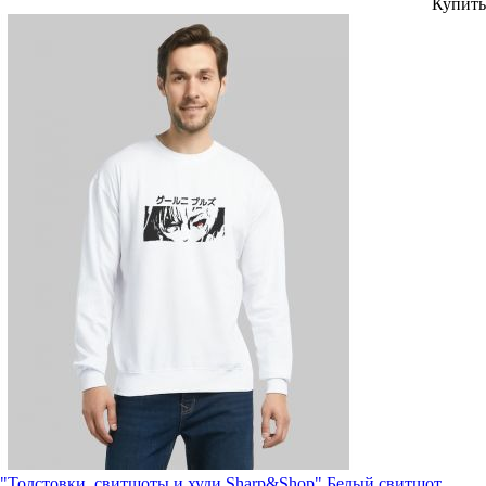
Купить
"Толстовки, свитшоты и худи Sharp&Shop" Белый свитшот