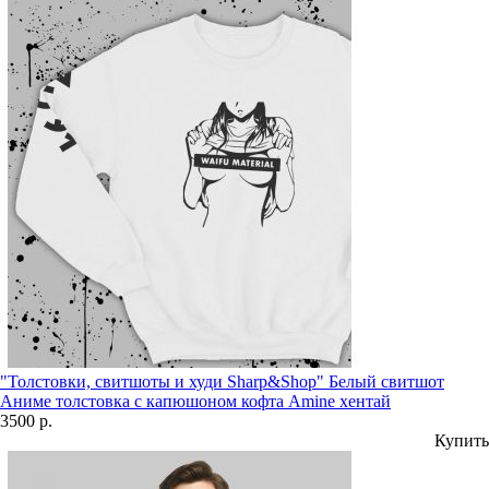
"Толстовки, свитшоты и худи Sharp&Shop" Белый свитшот
Аниме толстовка с капюшоном кофта Amine хентай
3500 р.
Купить