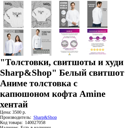
"Толстовки, свитшоты и худи
Sharp&Shop" Белый свитшот
Аниме толстовка с
капюшоном кофта Amine
хентай
Цена:
3500 р.
Производитель:
Sharp&Shop
Код товара:
140027058
Наличие:
Есть в наличии