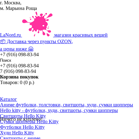
г. Москва,
м. Марьина Роща
La
Nord.ru
магазин красивых вещей
📦 Доставка через пункты
OZON
,
а цены ниже 🤗
+7 (916) 098-83-94
+7 (916) 098-83-94
7 (916) 098-83-94
Корзина покупок
Товаров: 0 (0 р.)
Каталог
Аниме футболки, толстовки, свитшоты, худи, сумки шопперы
Hello kitty - футболки, худи, свитшоты, сумки шопперы
Свитшоты Hello Kitty
Ничего не куплено!
Сумки шопперы Hello Kitty
Футболки Hello Kitty
Худи Hello Kitty
Свитшоты с аниме