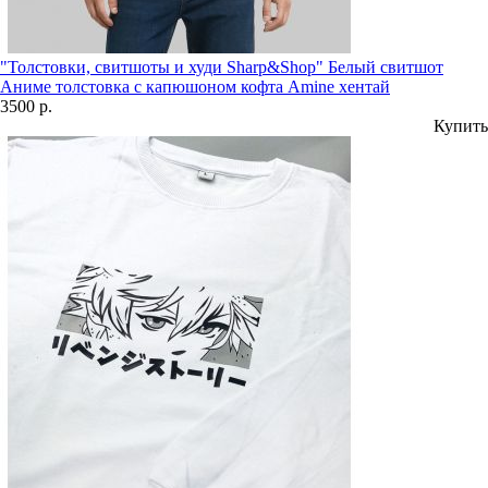
"Толстовки, свитшоты и худи Sharp&Shop" Белый свитшот
Аниме толстовка с капюшоном кофта Amine хентай
3500 р.
Купить