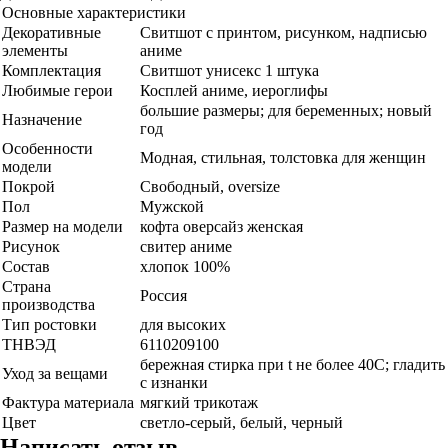
Основные характеристики
Декоративные
Свитшот с принтом, рисунком, надписью
элементы
аниме
Комплектация
Свитшот унисекс 1 штука
Любимые герои
Косплей аниме, иероглифы
большие размеры; для беременных; новый
Назначение
год
Особенности
Модная, стильная, толстовка для женщин
модели
Покрой
Свободный, oversize
Пол
Мужской
Размер на модели
кофта оверсайз женская
Рисунок
свитер аниме
Состав
хлопок 100%
Страна
Россия
производства
Тип ростовки
для высоких
ТНВЭД
6110209100
бережная стирка при t не более 40С; гладить
Уход за вещами
с изнанки
Фактура материала
мягкий трикотаж
Цвет
светло-серый, белый, черный
Написать отзыв