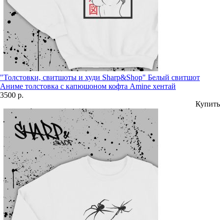
"Толстовки, свитшоты и худи Sharp&Shop" Белый свитшот
Аниме толстовка с капюшоном кофта Amine хентай
3500 р.
Купить