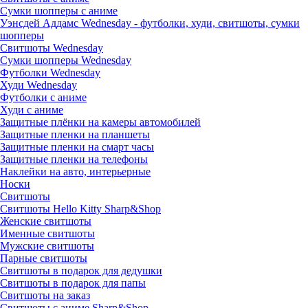
Сумки шопперы с аниме
Уэнсдей Аддамс Wednesday - футболки, худи, свитшоты, сумки
шопперы
Свитшоты Wednesday
Сумки шопперы Wednesday
Футболки Wednesday
Худи Wednesday
Футболки с аниме
Худи с аниме
Защитные плёнки на камеры автомобилей
Защитные пленки на планшеты
Защитные пленки на смарт часы
Защитные пленки на телефоны
Наклейки на авто, интерьерные
Носки
Свитшоты
Cвитшоты Hello Kitty Sharp&Shop
Женские свитшоты
Именные свитшоты
Мужские свитшоты
Парные свитшоты
Свитшоты в подарок для дедушки
Свитшоты в подарок для папы
Свитшоты на заказ
Свитшоты с аниме Sharp&Shop