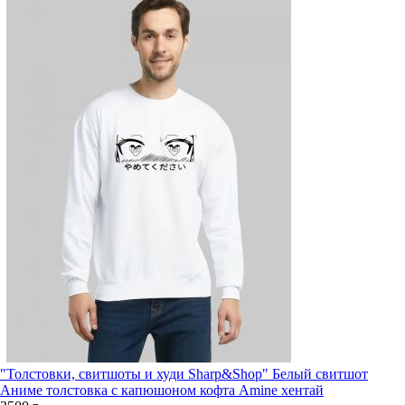
"Толстовки, свитшоты и худи Sharp&Shop" Белый свитшот
Аниме толстовка с капюшоном кофта Amine хентай