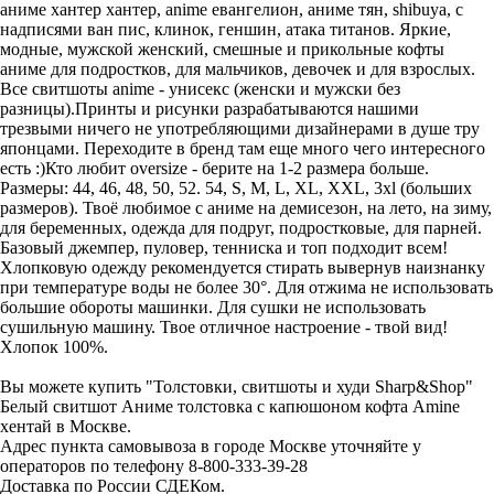
аниме хантер хантер, anime евангелион, аниме тян, shibuya, с
надписями ван пис, клинок, геншин, атака титанов. Яркие,
модные, мужской женский, смешные и прикольные кофты
аниме для подростков, для мальчиков, девочек и для взрослых.
Все свитшоты anime - унисекс (женски и мужски без
разницы).Принты и рисунки разрабатываются нашими
трезвыми ничего не употребляющими дизайнерами в душе тру
японцами. Переходите в бренд там еще много чего интересного
есть :)Кто любит oversize - берите на 1-2 размера больше.
Размеры: 44, 46, 48, 50, 52. 54, S, M, L, XL, XXL, 3xl (больших
размеров). Твоё любимое с аниме на демисезон, на лето, на зиму,
для беременных, одежда для подруг, подростковые, для парней.
Базовый джемпер, пуловер, тенниска и топ подходит всем!
Хлопковую одежду рекомендуется стирать вывернув наизнанку
при температуре воды не более 30°. Для отжима не использовать
большие обороты машинки. Для сушки не использовать
сушильную машину. Твое отличное настроение - твой вид!
Хлопок 100%.
Вы можете купить "Толстовки, свитшоты и худи Sharp&Shop"
Белый свитшот Аниме толстовка с капюшоном кофта Amine
хентай в Москве.
Адрес пункта самовывоза в городе Москве уточняйте у
операторов по телефону 8-800-333-39-28
Доставка по России СДЕКом.