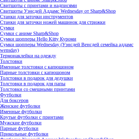
Свитшоты с принтами и надписями
Свитшоты Уэнсдей Аддамс Wednesday от Sharp&Shop
Станки для заточки инструментов
Станки для заточки ножей машинок для стрижки
Сумки
Сумки с аниме Sharp&Shop
Сумки шопперы Hello Kitty Куроми
Сумки шопперы Wednesday (Уэнсдей Венсдей семейка аддамс
wensday)
Термонаклейки на одежду
Толстовки
Именные толстовки с капюшоном
Парные толстовки с капюшоном
Толстовки в подарок для дедушки
Толстовки в подарок для папы
Толстовки со смешными принтами
Футболки
Для боксеров
Женские футболки
Именные футболки
Крутые футболки с принтами
Мужские футболки
Парные футболки
Прикольные футболки