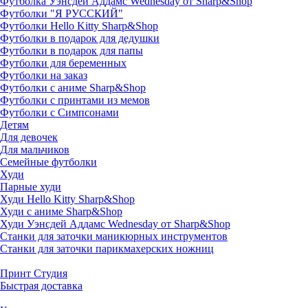
Футболка Уэнсдей Аддамс Wednesday от Sharp&Shop
Футболки "Я РУССКИЙ"
Футболки Hello Kitty Sharp&Shop
Футболки в подарок для дедушки
Футболки в подарок для папы
Футболки для беременных
Футболки на заказ
Футболки с аниме Sharp&Shop
Футболки с принтами из мемов
Футболки с Симпсонами
Детям
Для девочек
Для мальчиков
Семейные футболки
Худи
Парные худи
Худи Hello Kitty Sharp&Shop
Худи с аниме Sharp&Shop
Худи Уэнсдей Аддамс Wednesday от Sharp&Shop
Станки для заточки маникюрных инструментов
Станки для заточки парикмахерских ножниц
Принт Студия
Быстрая доставка