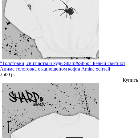
"Толстовки, свитшоты и худи Sharp&Shop" Белый свитшот
Аниме толстовка с капюшоном кофта Amine хентай
3500 р.
Купить