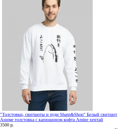
"Толстовки, свитшоты и худи Sharp&Shop" Белый свитшот
Аниме толстовка с капюшоном кофта Amine хентай
3500 р.