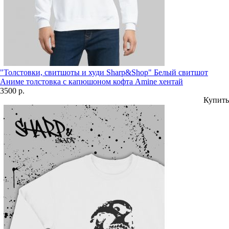
"Толстовки, свитшоты и худи Sharp&Shop" Белый свитшот
Аниме толстовка с капюшоном кофта Amine хентай
3500 р.
Купить