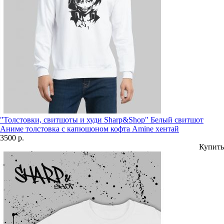
"Толстовки, свитшоты и худи Sharp&Shop" Белый свитшот
Аниме толстовка с капюшоном кофта Amine хентай
3500 р.
Купить