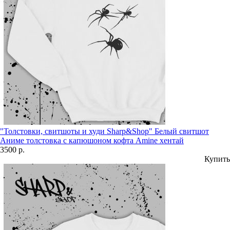
"Толстовки, свитшоты и худи Sharp&Shop" Белый свитшот
Аниме толстовка с капюшоном кофта Amine хентай
3500 р.
Купить