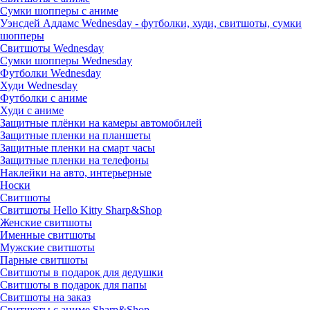
Сумки шопперы с аниме
Уэнсдей Аддамс Wednesday - футболки, худи, свитшоты, сумки
шопперы
Свитшоты Wednesday
Сумки шопперы Wednesday
Футболки Wednesday
Худи Wednesday
Футболки с аниме
Худи с аниме
Защитные плёнки на камеры автомобилей
Защитные пленки на планшеты
Защитные пленки на смарт часы
Защитные пленки на телефоны
Наклейки на авто, интерьерные
Носки
Свитшоты
Cвитшоты Hello Kitty Sharp&Shop
Женские свитшоты
Именные свитшоты
Мужские свитшоты
Парные свитшоты
Свитшоты в подарок для дедушки
Свитшоты в подарок для папы
Свитшоты на заказ
Свитшоты с аниме Sharp&Shop