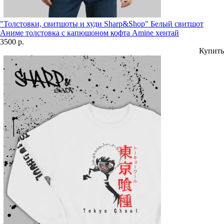
"Толстовки, свитшоты и худи Sharp&Shop" Белый свитшот
Аниме толстовка с капюшоном кофта Amine хентай
3500 р.
Купить