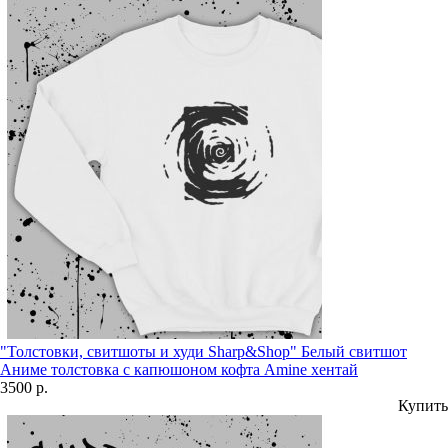
"Толстовки, свитшоты и худи Sharp&Shop" Белый свитшот
Аниме толстовка с капюшоном кофта Amine хентай
3500 р.
Купить