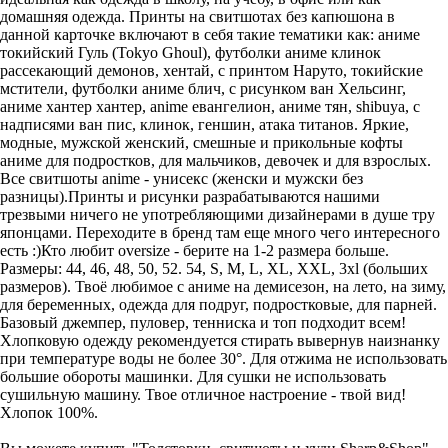
домашняя одежда. Принты на свитшотах без капюшона в
данной карточке включают в себя такие тематики как: аниме
токийский Гуль (Tokyo Ghoul), футболки аниме клинок
рассекающий демонов, хентай, с принтом Наруто, токийские
мстители, футболки аниме блич, с рисунком ван Хельсинг,
аниме хантер хантер, anime евангелион, аниме тян, shibuya, с
надписями ван пис, клинок, геншин, атака титанов. Яркие,
модные, мужской женский, смешные и прикольные кофты
аниме для подростков, для мальчиков, девочек и для взрослых.
Все свитшоты anime - унисекс (женски и мужски без
разницы).Принты и рисунки разрабатываются нашими
трезвыми ничего не употребляющими дизайнерами в душе тру
японцами. Переходите в бренд там еще много чего интересного
есть :)Кто любит oversize - берите на 1-2 размера больше.
Размеры: 44, 46, 48, 50, 52. 54, S, M, L, XL, XXL, 3xl (больших
размеров). Твоё любимое с аниме на демисезон, на лето, на зиму,
для беременных, одежда для подруг, подростковые, для парней.
Базовый джемпер, пуловер, тенниска и топ подходит всем!
Хлопковую одежду рекомендуется стирать вывернув наизнанку
при температуре воды не более 30°. Для отжима не использовать
большие обороты машинки. Для сушки не использовать
сушильную машину. Твое отличное настроение - твой вид!
Хлопок 100%.