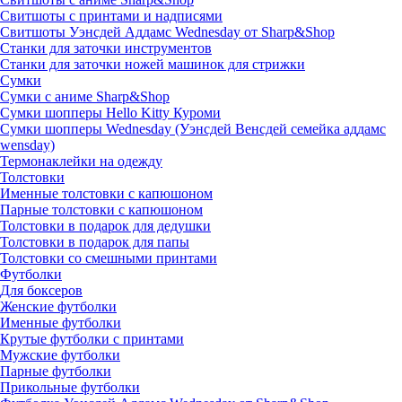
Свитшоты с принтами и надписями
Свитшоты Уэнсдей Аддамс Wednesday от Sharp&Shop
Станки для заточки инструментов
Станки для заточки ножей машинок для стрижки
Сумки
Сумки с аниме Sharp&Shop
Сумки шопперы Hello Kitty Куроми
Сумки шопперы Wednesday (Уэнсдей Венсдей семейка аддамс
wensday)
Термонаклейки на одежду
Толстовки
Именные толстовки с капюшоном
Парные толстовки с капюшоном
Толстовки в подарок для дедушки
Толстовки в подарок для папы
Толстовки со смешными принтами
Футболки
Для боксеров
Женские футболки
Именные футболки
Крутые футболки с принтами
Мужские футболки
Парные футболки
Прикольные футболки