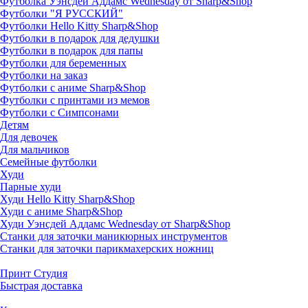
Футболка Уэнсдей Аддамс Wednesday от Sharp&Shop
Футболки "Я РУССКИЙ"
Футболки Hello Kitty Sharp&Shop
Футболки в подарок для дедушки
Футболки в подарок для папы
Футболки для беременных
Футболки на заказ
Футболки с аниме Sharp&Shop
Футболки с принтами из мемов
Футболки с Симпсонами
Детям
Для девочек
Для мальчиков
Семейные футболки
Худи
Парные худи
Худи Hello Kitty Sharp&Shop
Худи с аниме Sharp&Shop
Худи Уэнсдей Аддамс Wednesday от Sharp&Shop
Станки для заточки маникюрных инструментов
Станки для заточки парикмахерских ножниц
Принт Студия
Быстрая доставка