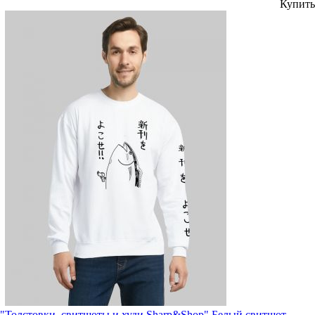
Купить
"Толстовки, свитшоты и худи Sharp&Shop" Белый свитшот