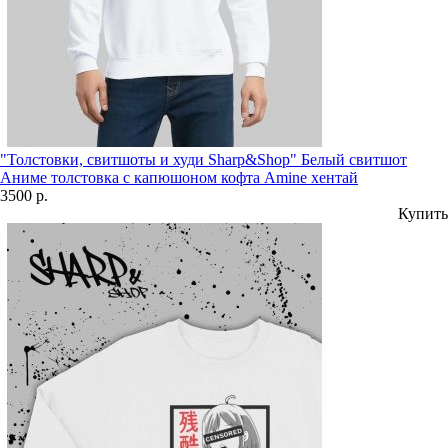
"Толстовки, свитшоты и худи Sharp&Shop" Белый свитшот
Аниме толстовка с капюшоном кофта Amine хентай
3500 р.
Купить