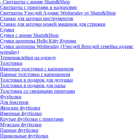
- Свитшоты с аниме Sharp&Shop
Свитшоты с принтами и надписями
Свитшоты Уэнсдей Аддамс Wednesday от Sharp&Shop
Станки для заточки инструментов
Станки для заточки ножей машинок для стрижки
Сумки
Сумки с аниме Sharp&Shop
Сумки шопперы Hello Kitty Куроми
Сумки шопперы Wednesday (Уэнсдей Венсдей семейка аддамс
wensday)
Термонаклейки на одежду
Толстовки
Именные толстовки с капюшоном
Парные толстовки с капюшоном
Толстовки в подарок для дедушки
Толстовки в подарок для папы
Толстовки со смешными принтами
Футболки
Для боксеров
Женские футболки
Именные футболки
Крутые футболки с принтами
Мужские футболки
Парные футболки
Прикольные футболки