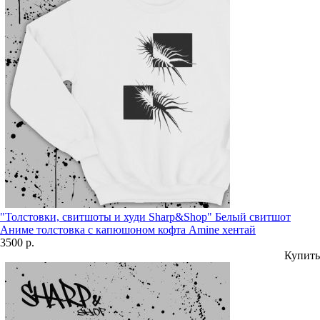
"Толстовки, свитшоты и худи Sharp&Shop" Белый свитшот
Аниме толстовка с капюшоном кофта Amine хентай
3500 р.
Купить