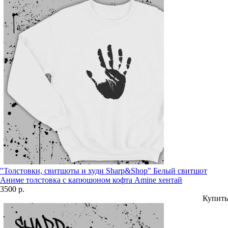
"Толстовки, свитшоты и худи Sharp&Shop" Белый свитшот
Аниме толстовка с капюшоном кофта Amine хентай
3500 р.
Купить