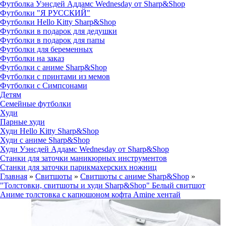
Футболка Уэнсдей Аддамс Wednesday от Sharp&Shop
Футболки "Я РУССКИЙ"
Футболки Hello Kitty Sharp&Shop
Футболки в подарок для дедушки
Футболки в подарок для папы
Футболки для беременных
Футболки на заказ
Футболки с аниме Sharp&Shop
Футболки с принтами из мемов
Футболки с Симпсонами
Детям
Семейные футболки
Худи
Парные худи
Худи Hello Kitty Sharp&Shop
Худи с аниме Sharp&Shop
Худи Уэнсдей Аддамс Wednesday от Sharp&Shop
Станки для заточки маникюрных инструментов
Станки для заточки парикмахерских ножниц
Главная
»
Свитшоты
»
Свитшоты с аниме Sharp&Shop
»
"Толстовки, свитшоты и худи Sharp&Shop" Белый свитшот
Аниме толстовка с капюшоном кофта Amine хентай