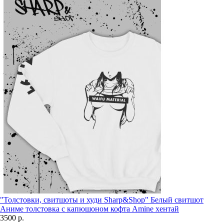
"Толстовки, свитшоты и худи Sharp&Shop" Белый свитшот
Аниме толстовка с капюшоном кофта Amine хентай
3500 р.