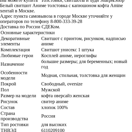
Вы можете купить "Толстовки, свитшоты и худи Sharp&Shop"
Белый свитшот Аниме толстовка с капюшоном кофта Amine
хентай в Москве.
Адрес пункта самовывоза в городе Москве уточняйте у
операторов по телефону 8-800-333-39-28
Доставка по России СДЕКом.
Основные характеристики
Декоративные
Свитшот с принтом, рисунком, надписью
элементы
аниме
Комплектация
Свитшот унисекс 1 штука
Любимые герои
Косплей аниме, иероглифы
большие размеры; для беременных; новый
Назначение
год
Особенности
Модная, стильная, толстовка для женщин
модели
Покрой
Свободный, oversize
Пол
Мужской
Размер на модели
кофта оверсайз женская
Рисунок
свитер аниме
Состав
хлопок 100%
Страна
Россия
производства
Тип ростовки
для высоких
ТНВЭД
6110209100