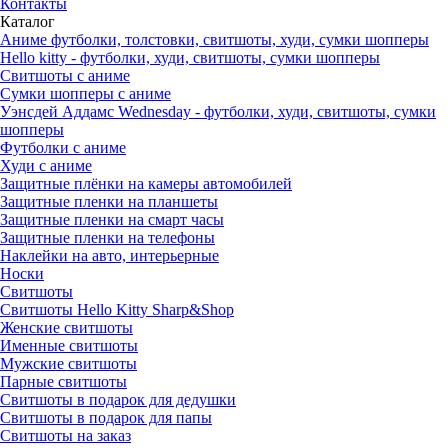
Контакты
Каталог
Аниме футболки, толстовки, свитшоты, худи, сумки шопперы
Hello kitty - футболки, худи, свитшоты, сумки шопперы
Свитшоты с аниме
Сумки шопперы с аниме
Уэнсдей Аддамс Wednesday - футболки, худи, свитшоты, сумки
шопперы
Футболки с аниме
Худи с аниме
Защитные плёнки на камеры автомобилей
Защитные пленки на планшеты
Защитные пленки на смарт часы
Защитные пленки на телефоны
Наклейки на авто, интерьерные
Носки
Свитшоты
Cвитшоты Hello Kitty Sharp&Shop
Женские свитшоты
Именные свитшоты
Мужские свитшоты
Парные свитшоты
Свитшоты в подарок для дедушки
Свитшоты в подарок для папы
Свитшоты на заказ