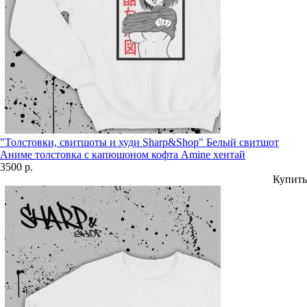
"Толстовки, свитшоты и худи Sharp&Shop" Белый свитшот
Аниме толстовка с капюшоном кофта Amine хентай
3500 р.
Купить