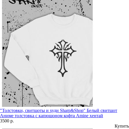
"Толстовки, свитшоты и худи Sharp&Shop" Белый свитшот
Аниме толстовка с капюшоном кофта Amine хентай
3500 р.
Купить