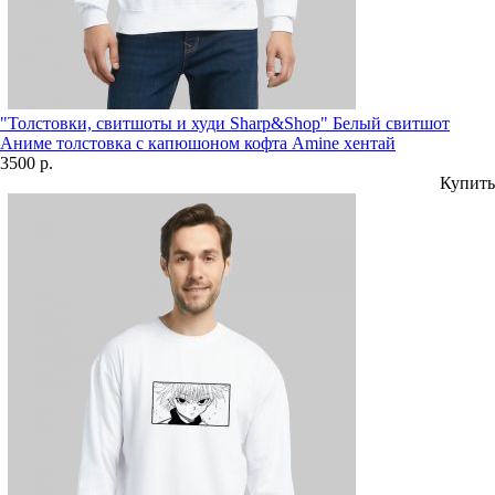
"Толстовки, свитшоты и худи Sharp&Shop" Белый свитшот
Аниме толстовка с капюшоном кофта Amine хентай
3500 р.
Купить