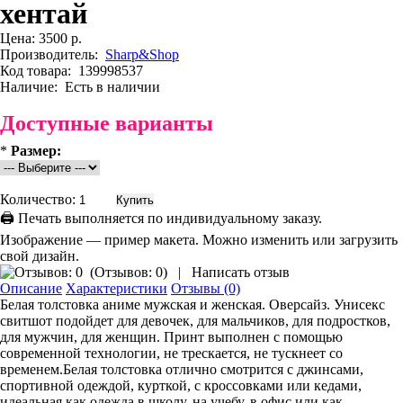
хентай
Цена:
3500 р.
Производитель:
Sharp&Shop
Код товара:
139998537
Наличие:
Есть в наличии
Доступные варианты
*
Размер:
Количество:
🖨 Печать выполняется по индивидуальному заказу.
Изображение — пример макета. Можно изменить или загрузить
свой дизайн.
(
Отзывов: 0
)
|
Написать отзыв
Описание
Характеристики
Отзывы (0)
Белая толстовка аниме мужская и женская. Оверсайз. Унисекс
свитшот подойдет для девочек, для мальчиков, для подростков,
для мужчин, для женщин. Принт выполнен с помощью
современной технологии, не трескается, не тускнеет со
временем.Белая толстовка отлично смотрится с джинсами,
спортивной одеждой, курткой, с кроссовками или кедами,
идеальная как одежда в школу, на учебу, в офис или как