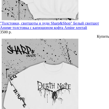
"Толстовки, свитшоты и худи Sharp&Shop" Белый свитшот
Аниме толстовка с капюшоном кофта Amine хентай
3500 р.
Купить