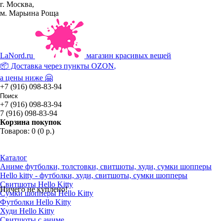
г. Москва,
м. Марьина Роща
La
Nord.ru
магазин красивых вещей
📦 Доставка через пункты
OZON
,
а цены ниже 🤗
+7 (916) 098-83-94
+7 (916) 098-83-94
7 (916) 098-83-94
Корзина покупок
Товаров: 0 (0 р.)
Каталог
Аниме футболки, толстовки, свитшоты, худи, сумки шопперы
Hello kitty - футболки, худи, свитшоты, сумки шопперы
Свитшоты Hello Kitty
Ничего не куплено!
Сумки шопперы Hello Kitty
Футболки Hello Kitty
Худи Hello Kitty
Свитшоты с аниме