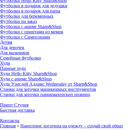
Футболки Hello Kitty Sharp&Shop
Футболки в подарок для дедушки
Футболки в подарок для папы
Футболки для беременных
Футболки на заказ
Футболки с аниме Sharp&Shop
Футболки с принтами из мемов
Футболки с Симпсонами
Детям
Для девочек
Для мальчиков
Семейные футболки
Худи
Парные худи
Худи Hello Kitty Sharp&Shop
Худи с аниме Sharp&Shop
Худи Уэнсдей Аддамс Wednesday от Sharp&Shop
Станки для заточки маникюрных инструментов
Станки для заточки парикмахерских ножниц
Принт Студия
Быстрая доставка
Контакты
Главная
»
Нанесение логотипа на одежду – создай свой образ