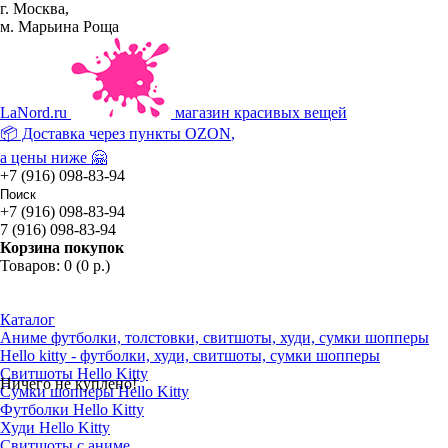
г. Москва,
м. Марьина Роща
La
Nord.ru
магазин красивых вещей
📦 Доставка через пункты
OZON
,
а цены ниже 🤗
+7 (916) 098-83-94
+7 (916) 098-83-94
7 (916) 098-83-94
Корзина покупок
Товаров: 0 (0 р.)
Каталог
Аниме футболки, толстовки, свитшоты, худи, сумки шопперы
Hello kitty - футболки, худи, свитшоты, сумки шопперы
Свитшоты Hello Kitty
Ничего не куплено!
Сумки шопперы Hello Kitty
Футболки Hello Kitty
Худи Hello Kitty
Свитшоты с аниме