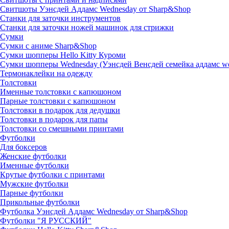
Свитшоты Уэнсдей Аддамс Wednesday от Sharp&Shop
Станки для заточки инструментов
Станки для заточки ножей машинок для стрижки
Сумки
Сумки с аниме Sharp&Shop
Сумки шопперы Hello Kitty Куроми
Сумки шопперы Wednesday (Уэнсдей Венсдей семейка аддамс w
Термонаклейки на одежду
Толстовки
Именные толстовки с капюшоном
Парные толстовки с капюшоном
Толстовки в подарок для дедушки
Толстовки в подарок для папы
Толстовки со смешными принтами
Футболки
Для боксеров
Женские футболки
Именные футболки
Крутые футболки с принтами
Мужские футболки
Парные футболки
Прикольные футболки
Футболка Уэнсдей Аддамс Wednesday от Sharp&Shop
Футболки "Я РУССКИЙ"