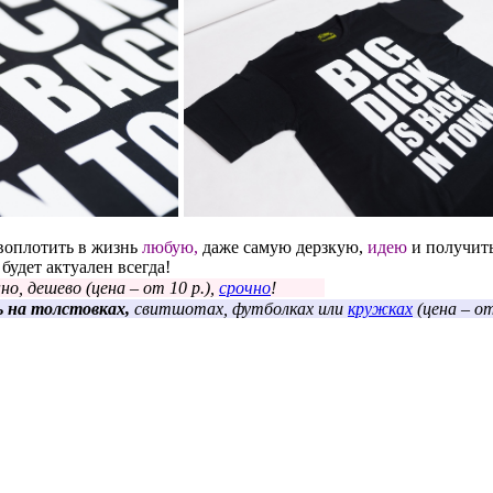
воплотить в жизнь
любую,
даже самую дерзкую,
идею
и получить
будет актуален всегда!
о, дешево (цена – от 10 р.),
срочно
!
 на толстовках,
свитшотах, футболках или
кружках
(цена – от