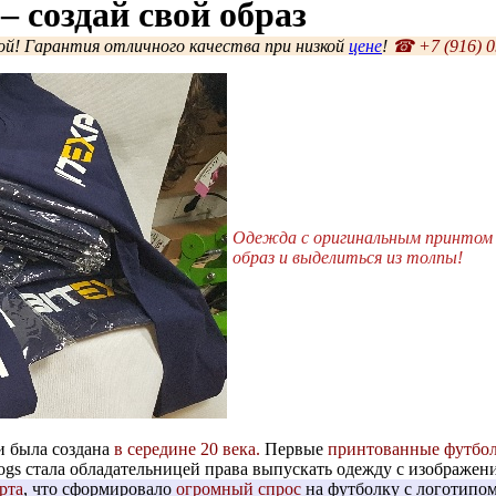
– создай свой образ
кой! Гарантия отличного качества при низкой
цене
!
☎ +7 (916) 0
Одежда с оригинальным принтом 
образ и выделиться из толпы!
и была создана
в середине 20 века.
Первые
принтованные футбо
Togs стала обладательницей права выпускать одежду с изображе
рта
, что сформировало
огромный спрос
на футболку с логотипом