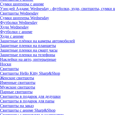
Сумки шопперы с аниме
Уэнсдей Аддамс Wednesday - футболки, худи, свитшоты, сумки
Свитшоты Wednesday
Сумки шопперы Wednesday
Футболки Wednesday
Худи Wednesday
Футболки с аниме
Худи с аниме
Защитные плёнки на камеры автомобилей
Защитные пленки на планшеты
Защитные пленки на смарт часы
Защитные пленки на телефоны
Наклейки на авто, интерьерные
Носки
Свитшоты
Cвитшоты Hello Kitty Sharp&Shop
Женские свитшоты
Именные свитшоты
Мужские свитшоты
Парные свитшоты
Свитшоты в подарок для дедушки
Свитшоты в подарок для папы
Свитшоты на заказ
Свитшоты с аниме Sharp&Shop
Свитшоты с принтами и надписями