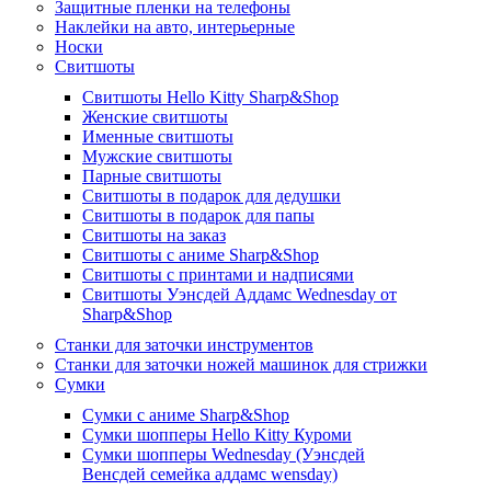
Защитные пленки на телефоны
Наклейки на авто, интерьерные
Носки
Свитшоты
Cвитшоты Hello Kitty Sharp&Shop
Женские свитшоты
Именные свитшоты
Мужские свитшоты
Парные свитшоты
Свитшоты в подарок для дедушки
Свитшоты в подарок для папы
Свитшоты на заказ
Свитшоты с аниме Sharp&Shop
Свитшоты с принтами и надписями
Свитшоты Уэнсдей Аддамс Wednesday от
Sharp&Shop
Станки для заточки инструментов
Станки для заточки ножей машинок для стрижки
Сумки
Сумки с аниме Sharp&Shop
Сумки шопперы Hello Kitty Куроми
Сумки шопперы Wednesday (Уэнсдей
Венсдей семейка аддамс wensday)