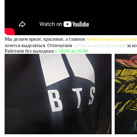
Мы делаем яркие, красивые, а главное
качественные и долгов
хочется выделяться. Отпечатаем
любое количество вещей
за к
Работаем без выходных
с 10:00 до 20:00