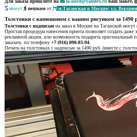
Для заказа пришлите на
la-nord@yandex.ru
ваш макет, ф
5
минут
пешком
от
м.Таганская в Москве: ул. Верхняя 
Толстовки с капюшоном с вашим рисунком за 1490 р
Толстовки с надписью
на заказ в Москве на Таганской могут 
Простая процедура нанесения принта позволяет создать даже 
рекламной акции, или возможность подарить оригинальный п
заказать по телефону
+7 (916) 098-83-94
.
Печать на толстовках с надписью за
1490 руб. (вместе с толс