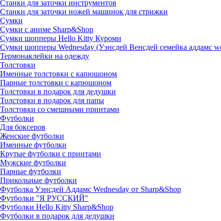
Станки для заточки инструментов
Станки для заточки ножей машинок для стрижки
Сумки
Сумки с аниме Sharp&Shop
Сумки шопперы Hello Kitty Куроми
Сумки шопперы Wednesday (Уэнсдей Венсдей семейка аддамс w
Термонаклейки на одежду
Толстовки
Именные толстовки с капюшоном
Парные толстовки с капюшоном
Толстовки в подарок для дедушки
Толстовки в подарок для папы
Толстовки со смешными принтами
Футболки
Для боксеров
Женские футболки
Именные футболки
Крутые футболки с принтами
Мужские футболки
Парные футболки
Прикольные футболки
Футболка Уэнсдей Аддамс Wednesday от Sharp&Shop
Футболки "Я РУССКИЙ"
Футболки Hello Kitty Sharp&Shop
Футболки в подарок для дедушки