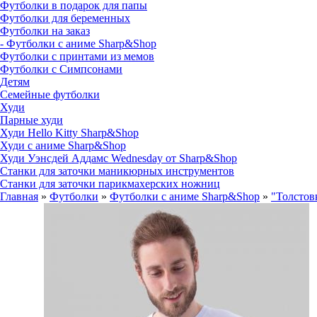
Футболки в подарок для папы
Футболки для беременных
Футболки на заказ
- Футболки с аниме Sharp&Shop
Футболки с принтами из мемов
Футболки с Симпсонами
Детям
Семейные футболки
Худи
Парные худи
Худи Hello Kitty Sharp&Shop
Худи с аниме Sharp&Shop
Худи Уэнсдей Аддамс Wednesday от Sharp&Shop
Станки для заточки маникюрных инструментов
Станки для заточки парикмахерских ножниц
Главная
»
Футболки
»
Футболки с аниме Sharp&Shop
»
"Толстов