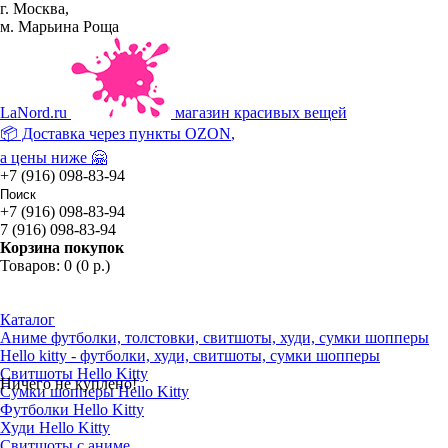
г. Москва,
м. Марьина Роща
La
Nord.ru
магазин красивых вещей
📦 Доставка через пункты
OZON
,
а цены ниже 🤗
+7 (916) 098-83-94
+7 (916) 098-83-94
7 (916) 098-83-94
Корзина покупок
Товаров: 0 (0 р.)
Каталог
Аниме футболки, толстовки, свитшоты, худи, сумки шопперы
Hello kitty - футболки, худи, свитшоты, сумки шопперы
Свитшоты Hello Kitty
Ничего не куплено!
Сумки шопперы Hello Kitty
Футболки Hello Kitty
Худи Hello Kitty
Свитшоты с аниме