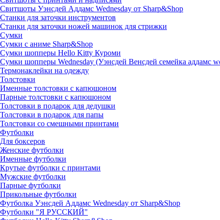
Свитшоты Уэнсдей Аддамс Wednesday от Sharp&Shop
Станки для заточки инструментов
Станки для заточки ножей машинок для стрижки
Сумки
Сумки с аниме Sharp&Shop
Сумки шопперы Hello Kitty Куроми
Сумки шопперы Wednesday (Уэнсдей Венсдей семейка аддамс w
Термонаклейки на одежду
Толстовки
Именные толстовки с капюшоном
Парные толстовки с капюшоном
Толстовки в подарок для дедушки
Толстовки в подарок для папы
Толстовки со смешными принтами
Футболки
Для боксеров
Женские футболки
Именные футболки
Крутые футболки с принтами
Мужские футболки
Парные футболки
Прикольные футболки
Футболка Уэнсдей Аддамс Wednesday от Sharp&Shop
Футболки "Я РУССКИЙ"