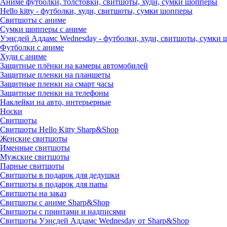
Аниме футболки, толстовки, свитшоты, худи, сумки шопперы
Hello kitty - футболки, худи, свитшоты, сумки шопперы
Свитшоты с аниме
Сумки шопперы с аниме
Уэнсдей Аддамс Wednesday - футболки, худи, свитшоты, сумки
Футболки с аниме
Худи с аниме
Защитные плёнки на камеры автомобилей
Защитные пленки на планшеты
Защитные пленки на смарт часы
Защитные пленки на телефоны
Наклейки на авто, интерьерные
Носки
Свитшоты
Cвитшоты Hello Kitty Sharp&Shop
Женские свитшоты
Именные свитшоты
Мужские свитшоты
Парные свитшоты
Свитшоты в подарок для дедушки
Свитшоты в подарок для папы
Свитшоты на заказ
Свитшоты с аниме Sharp&Shop
Свитшоты с принтами и надписями
Свитшоты Уэнсдей Аддамс Wednesday от Sharp&Shop