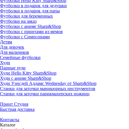
Футболки Hello Kitty Sharp&Shop
Футболки в подарок для дедушки
Футболки в подарок для папы
Футболки для беременных
Футболки на заказ
Футболки с аниме Sharp&Shop
Футболки с принтами из мемов
Футболки с Симпсонами
Детям
Для девочек
Для мальчиков
Семейные футболки
Худи
Парные худи
Худи Hello Kitty Sharp&Shop
Худи с аниме Sharp&Shop
Худи Уэнсдей Аддамс Wednesday от Sharp&Shop
Станки для заточки маникюрных инструментов
Станки для заточки парикмахерских ножниц
Принт Студия
Быстрая доставка
Контакты
Каталог