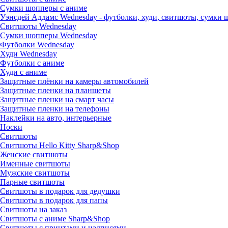
Сумки шопперы с аниме
Уэнсдей Аддамс Wednesday - футболки, худи, свитшоты, сумки
Свитшоты Wednesday
Сумки шопперы Wednesday
Футболки Wednesday
Худи Wednesday
Футболки с аниме
Худи с аниме
Защитные плёнки на камеры автомобилей
Защитные пленки на планшеты
Защитные пленки на смарт часы
Защитные пленки на телефоны
Наклейки на авто, интерьерные
Носки
Свитшоты
Cвитшоты Hello Kitty Sharp&Shop
Женские свитшоты
Именные свитшоты
Мужские свитшоты
Парные свитшоты
Свитшоты в подарок для дедушки
Свитшоты в подарок для папы
Свитшоты на заказ
Свитшоты с аниме Sharp&Shop
Свитшоты с принтами и надписями