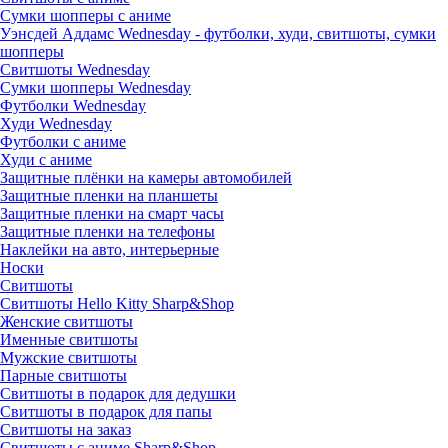
Сумки шопперы с аниме
Уэнсдей Аддамс Wednesday - футболки, худи, свитшоты, сумки
шопперы
Свитшоты Wednesday
Сумки шопперы Wednesday
Футболки Wednesday
Худи Wednesday
Футболки с аниме
Худи с аниме
Защитные плёнки на камеры автомобилей
Защитные пленки на планшеты
Защитные пленки на смарт часы
Защитные пленки на телефоны
Наклейки на авто, интерьерные
Носки
Свитшоты
Cвитшоты Hello Kitty Sharp&Shop
Женские свитшоты
Именные свитшоты
Мужские свитшоты
Парные свитшоты
Свитшоты в подарок для дедушки
Свитшоты в подарок для папы
Свитшоты на заказ
Свитшоты с аниме Sharp&Shop