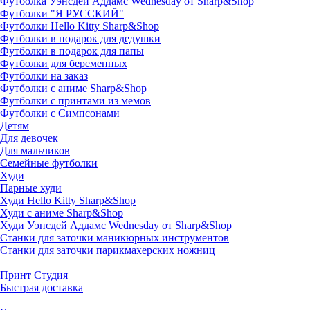
Футболка Уэнсдей Аддамс Wednesday от Sharp&Shop
Футболки "Я РУССКИЙ"
Футболки Hello Kitty Sharp&Shop
Футболки в подарок для дедушки
Футболки в подарок для папы
Футболки для беременных
Футболки на заказ
Футболки с аниме Sharp&Shop
Футболки с принтами из мемов
Футболки с Симпсонами
Детям
Для девочек
Для мальчиков
Семейные футболки
Худи
Парные худи
Худи Hello Kitty Sharp&Shop
Худи с аниме Sharp&Shop
Худи Уэнсдей Аддамс Wednesday от Sharp&Shop
Станки для заточки маникюрных инструментов
Станки для заточки парикмахерских ножниц
Принт Студия
Быстрая доставка