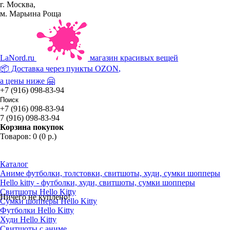
г. Москва,
м. Марьина Роща
La
Nord.ru
магазин красивых вещей
📦 Доставка через пункты
OZON
,
а цены ниже 🤗
+7 (916) 098-83-94
+7 (916) 098-83-94
7 (916) 098-83-94
Корзина покупок
Товаров: 0 (0 р.)
Каталог
Аниме футболки, толстовки, свитшоты, худи, сумки шопперы
Hello kitty - футболки, худи, свитшоты, сумки шопперы
Свитшоты Hello Kitty
Ничего не куплено!
Сумки шопперы Hello Kitty
Футболки Hello Kitty
Худи Hello Kitty
Свитшоты с аниме