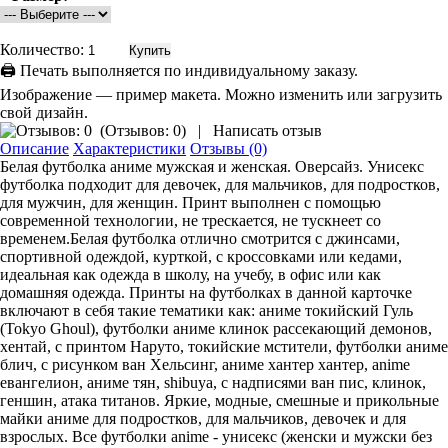
Количество:
🖨 Печать выполняется по индивидуальному заказу.
Изображение — пример макета. Можно изменить или загрузить
свой дизайн.
(
Отзывов: 0
)
|
Написать отзыв
Описание
Характеристики
Отзывы (0)
Белая футболка аниме мужская и женская. Оверсайз. Унисекс
футболка подходит для девочек, для мальчиков, для подростков,
для мужчин, для женщин. Принт выполнен с помощью
современной технологии, не трескается, не тускнеет со
временем.Белая футболка отлично смотрится с джинсами,
спортивной одеждой, курткой, с кроссовками или кедами,
идеальная как одежда в школу, на учебу, в офис или как
домашняя одежда. Принты на футболках в данной карточке
включают в себя такие тематики как: аниме токийский Гуль
(Tokyo Ghoul), футболки аниме клинок рассекающий демонов,
хентай, с принтом Наруто, токийские мстители, футболки аниме
блич, с рисунком ван Хельсинг, аниме хантер хантер, anime
евангелион, аниме тян, shibuya, с надписями ван пис, клинок,
геншин, атака титанов. Яркие, модные, смешные и прикольные
майки аниме для подростков, для мальчиков, девочек и для
взрослых. Все футболки anime - унисекс (женски и мужски без