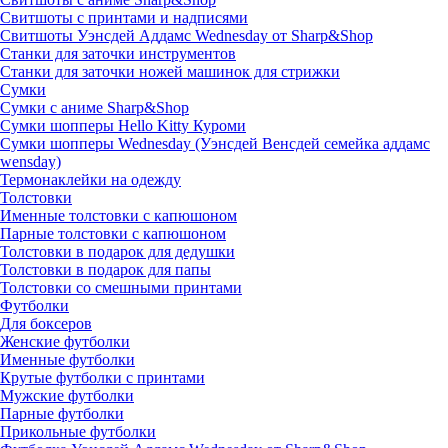
Свитшоты с принтами и надписями
Свитшоты Уэнсдей Аддамс Wednesday от Sharp&Shop
Станки для заточки инструментов
Станки для заточки ножей машинок для стрижки
Сумки
Сумки с аниме Sharp&Shop
Сумки шопперы Hello Kitty Куроми
Сумки шопперы Wednesday (Уэнсдей Венсдей семейка аддамс
wensday)
Термонаклейки на одежду
Толстовки
Именные толстовки с капюшоном
Парные толстовки с капюшоном
Толстовки в подарок для дедушки
Толстовки в подарок для папы
Толстовки со смешными принтами
Футболки
Для боксеров
Женские футболки
Именные футболки
Крутые футболки с принтами
Мужские футболки
Парные футболки
Прикольные футболки