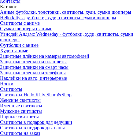
Контакты
Каталог
Аниме футболки, толстовки, свитшоты, худи, сумки шопперы
Hello kitty - футболки, худи, свитшоты, сумки шопперы
Свитшоты с аниме
Сумки шопперы с аниме
Уэнсдей Аддамс Wednesday - футболки, худи, свитшоты, сумки
шопперы
Футболки с аниме
Худи с аниме
Защитные плёнки на камеры автомобилей
Защитные пленки на планшеты
Защитные пленки на смарт часы
Защитные пленки на телефоны
Наклейки на авто, интерьерные
Носки
Свитшоты
Cвитшоты Hello Kitty Sharp&Shop
Женские свитшоты
Именные свитшоты
Мужские свитшоты
Парные свитшоты
Свитшоты в подарок для дедушки
Свитшоты в подарок для папы
Свитшоты на заказ