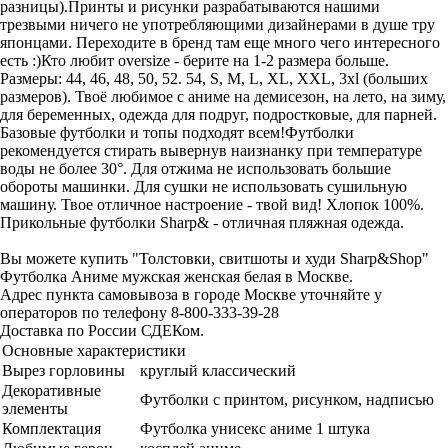
разницы).Принты и рисунки разрабатываются нашими
трезвыми ничего не употребляющими дизайнерами в душе тру
японцами. Переходите в бренд там еще много чего интересного
есть :)Кто любит oversize - берите на 1-2 размера больше.
Размеры: 44, 46, 48, 50, 52. 54, S, M, L, XL, XXL, 3xl (больших
размеров). Твоё любимое с аниме на демисезон, на лето, на зиму,
для беременных, одежда для подруг, подростковые, для парней.
Базовые футболки и топы подходят всем!Футболки
рекомендуется стирать вывернув наизнанку при температуре
воды не более 30°. Для отжима не использовать большие
обороты машинки. Для сушки не использовать сушильную
машину. Твое отличное настроение - твой вид! Хлопок 100%.
Прикольные футболки Sharp& - отличная пляжная одежда.
Вы можете купить "Толстовки, свитшоты и худи Sharp&Shop"
Футболка Аниме мужская женская белая в Москве.
Адрес пункта самовывоза в городе Москве уточняйте у
операторов по телефону 8-800-333-39-28
Доставка по России СДЕКом.
Основные характеристики
Вырез горловины
круглый классический
Декоративные
Футболки с принтом, рисунком, надписью
элементы
Комплектация
Футболка унисекс аниме 1 штука