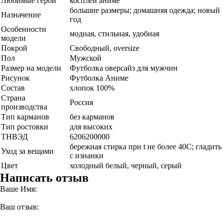
Любимые герои
косплей аниме
большие размеры; домашняя одежда; новый
Назначение
год
Особенности
модная, стильная, удобная
модели
Покрой
Свободный, oversize
Пол
Мужской
Размер на модели
Футболка оверсайз для мужчин
Рисунок
Футболка Аниме
Состав
хлопок 100%
Страна
Россия
производства
Тип карманов
без карманов
Тип ростовки
для высоких
ТНВЭД
6206200000
бережная стирка при t не более 40С; гладить
Уход за вещами
с изнанки
Цвет
холодный белый, черный, серый
Написать отзыв
Ваше Имя:
Ваш отзыв: