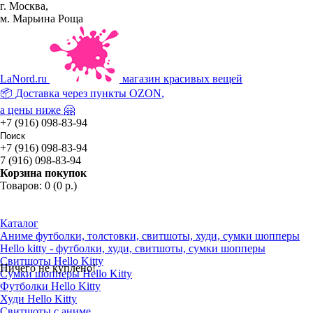
г. Москва,
м. Марьина Роща
La
Nord.ru
магазин красивых вещей
📦 Доставка через пункты
OZON
,
а цены ниже 🤗
+7 (916) 098-83-94
+7 (916) 098-83-94
7 (916) 098-83-94
Корзина покупок
Товаров: 0 (0 р.)
Каталог
Аниме футболки, толстовки, свитшоты, худи, сумки шопперы
Hello kitty - футболки, худи, свитшоты, сумки шопперы
Свитшоты Hello Kitty
Ничего не куплено!
Сумки шопперы Hello Kitty
Футболки Hello Kitty
Худи Hello Kitty
Свитшоты с аниме