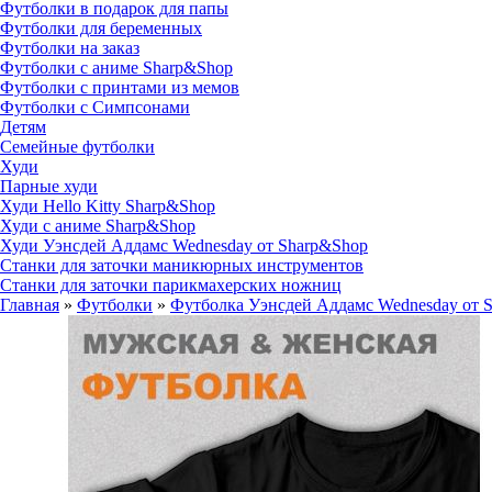
Футболки в подарок для папы
Футболки для беременных
Футболки на заказ
Футболки с аниме Sharp&Shop
Футболки с принтами из мемов
Футболки с Симпсонами
Детям
Семейные футболки
Худи
Парные худи
Худи Hello Kitty Sharp&Shop
Худи с аниме Sharp&Shop
Худи Уэнсдей Аддамс Wednesday от Sharp&Shop
Станки для заточки маникюрных инструментов
Станки для заточки парикмахерских ножниц
Главная
»
Футболки
»
Футболка Уэнсдей Аддамс Wednesday от 