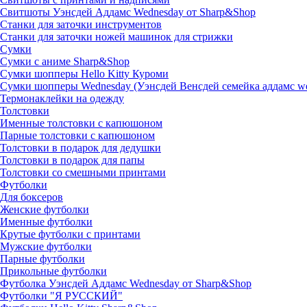
Свитшоты Уэнсдей Аддамс Wednesday от Sharp&Shop
Станки для заточки инструментов
Станки для заточки ножей машинок для стрижки
Сумки
Сумки с аниме Sharp&Shop
Сумки шопперы Hello Kitty Куроми
Сумки шопперы Wednesday (Уэнсдей Венсдей семейка аддамс w
Термонаклейки на одежду
Толстовки
Именные толстовки с капюшоном
Парные толстовки с капюшоном
Толстовки в подарок для дедушки
Толстовки в подарок для папы
Толстовки со смешными принтами
Футболки
Для боксеров
Женские футболки
Именные футболки
Крутые футболки с принтами
Мужские футболки
Парные футболки
Прикольные футболки
Футболка Уэнсдей Аддамс Wednesday от Sharp&Shop
Футболки "Я РУССКИЙ"