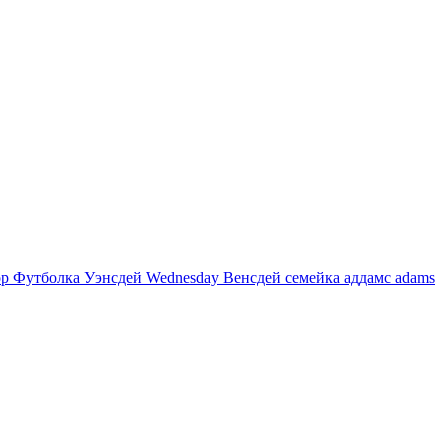
p Футболка Уэнсдей Wednesday Венсдей семейка аддамс adams