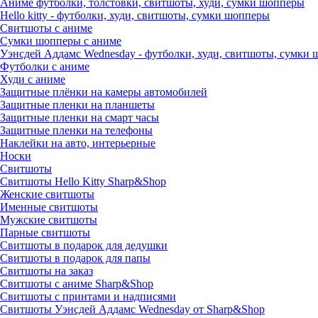
Аниме футболки, толстовки, свитшоты, худи, сумки шопперы
Hello kitty - футболки, худи, свитшоты, сумки шопперы
Свитшоты с аниме
Сумки шопперы с аниме
Уэнсдей Аддамс Wednesday - футболки, худи, свитшоты, сумки
Футболки с аниме
Худи с аниме
Защитные плёнки на камеры автомобилей
Защитные пленки на планшеты
Защитные пленки на смарт часы
Защитные пленки на телефоны
Наклейки на авто, интерьерные
Носки
Свитшоты
Cвитшоты Hello Kitty Sharp&Shop
Женские свитшоты
Именные свитшоты
Мужские свитшоты
Парные свитшоты
Свитшоты в подарок для дедушки
Свитшоты в подарок для папы
Свитшоты на заказ
Свитшоты с аниме Sharp&Shop
Свитшоты с принтами и надписями
Свитшоты Уэнсдей Аддамс Wednesday от Sharp&Shop