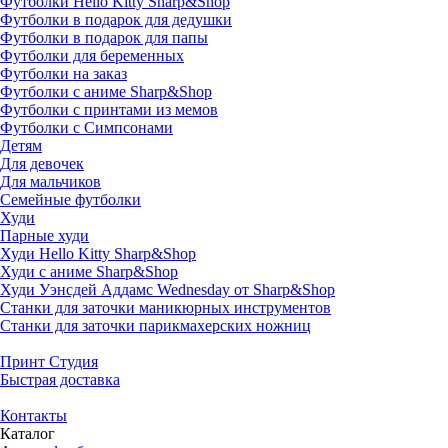
Футболки Hello Kitty Sharp&Shop
Футболки в подарок для дедушки
Футболки в подарок для папы
Футболки для беременных
Футболки на заказ
Футболки с аниме Sharp&Shop
Футболки с принтами из мемов
Футболки с Симпсонами
Детям
Для девочек
Для мальчиков
Семейные футболки
Худи
Парные худи
Худи Hello Kitty Sharp&Shop
Худи с аниме Sharp&Shop
Худи Уэнсдей Аддамс Wednesday от Sharp&Shop
Станки для заточки маникюрных инструментов
Станки для заточки парикмахерских ножниц
Принт Студия
Быстрая доставка
Контакты
Каталог