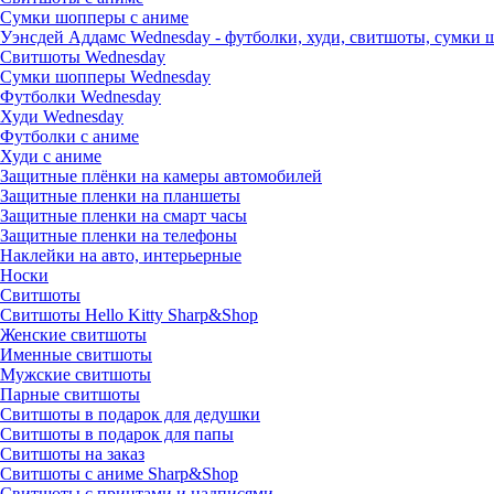
Сумки шопперы с аниме
Уэнсдей Аддамс Wednesday - футболки, худи, свитшоты, сумки
Свитшоты Wednesday
Сумки шопперы Wednesday
Футболки Wednesday
Худи Wednesday
Футболки с аниме
Худи с аниме
Защитные плёнки на камеры автомобилей
Защитные пленки на планшеты
Защитные пленки на смарт часы
Защитные пленки на телефоны
Наклейки на авто, интерьерные
Носки
Свитшоты
Cвитшоты Hello Kitty Sharp&Shop
Женские свитшоты
Именные свитшоты
Мужские свитшоты
Парные свитшоты
Свитшоты в подарок для дедушки
Свитшоты в подарок для папы
Свитшоты на заказ
Свитшоты с аниме Sharp&Shop
Свитшоты с принтами и надписями