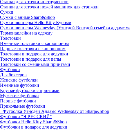
Станки для заточки инструментов
Станки для заточки ножей машинок для стрижки
Сумки
Сумки с аниме Sharp&Shop
Сумки шопперы Hello Kitty Куроми
Сумки шопперы Wednesday (Уэнсдей Венсдей семейка аддамс w
Термонаклейки на одежду
Толстовки
Именные толстовки с капюшоном
Парные толстовки с капюшоном
Толстовки в подарок для дедушки
Толстовки в подарок для папы
Толстовки со смешными принтами
Футболки
Для боксеров
Женские футболки
Именные футболки
Крутые футболки с принтами
Мужские футболки
Парные футболки
Прикольные футболки
- Футболка Уэнсдей Аддамс Wednesday от Sharp&Shop
Футболки "Я РУССКИЙ"
Футболки Hello Kitty Sharp&Shop
Футболки в подарок для дедушки