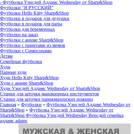
- Футболка Уэнсдей Аддамс Wednesday от Sharp&Shop
Футболки "Я РУССКИЙ"
Футболки Hello Kitty Sharp&Shop
Футболки в подарок для дедушки
Футболки в подарок для папы
Футболки для беременных
Футболки на заказ
Футболки с аниме Sharp&Shop
Футболки с принтами из мемов
Футболки с Симпсонами
Детям
Семейные футболки
Худи
Парные худи
Худи Hello Kitty Sharp&Shop
Худи с аниме Sharp&Shop
Худи Уэнсдей Аддамс Wednesday от Sharp&Shop
Станки для заточки маникюрных инструментов
Станки для заточки парикмахерских ножниц
Главная
»
Футболки
»
Футболка Уэнсдей Аддамс Wednesday от
Sharp&Shop
»
Футболка Уэнсдей Аддамс Wednesday от
Sharp&Shop Футболка Уэнсдей Wednesday Венсдей семейка
аддамс adams