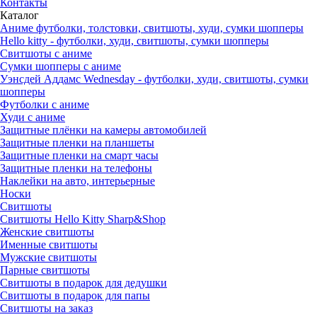
Контакты
Каталог
Аниме футболки, толстовки, свитшоты, худи, сумки шопперы
Hello kitty - футболки, худи, свитшоты, сумки шопперы
Свитшоты с аниме
Сумки шопперы с аниме
Уэнсдей Аддамс Wednesday - футболки, худи, свитшоты, сумки
шопперы
Футболки с аниме
Худи с аниме
Защитные плёнки на камеры автомобилей
Защитные пленки на планшеты
Защитные пленки на смарт часы
Защитные пленки на телефоны
Наклейки на авто, интерьерные
Носки
Свитшоты
Cвитшоты Hello Kitty Sharp&Shop
Женские свитшоты
Именные свитшоты
Мужские свитшоты
Парные свитшоты
Свитшоты в подарок для дедушки
Свитшоты в подарок для папы
Свитшоты на заказ