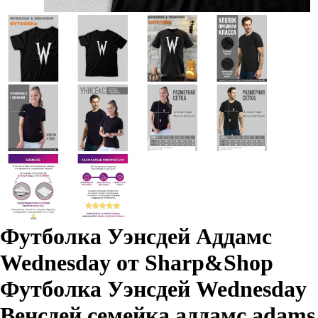
Футболка Уэнсдей Аддамс
Wednesday от Sharp&Shop
Футболка Уэнсдей Wednesday
Венсдей семейка аддамс adams