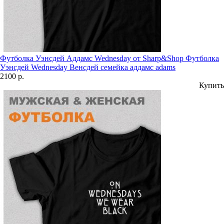
Футболка Уэнсдей Аддамс Wednesday от Sharp&Shop Футболка
Уэнсдей Wednesday Венсдей семейка аддамс adams
2100 р.
Купить