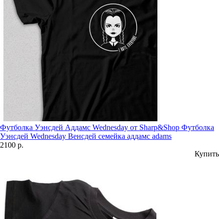
Футболка Уэнсдей Аддамс Wednesday от Sharp&Shop Футболка
Уэнсдей Wednesday Венсдей семейка аддамс adams
2100 р.
Купить