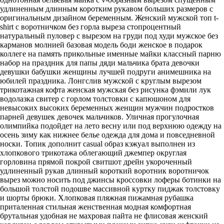
удлиненным длинным коротким рукавом больших размеров с
оригинальным дизайном беременным. Женский мужской топ t-
shirt с воротничком без горла выреза стопроцентный
натуральный пуловер с вырезом на груди под худи мужское без
карманов молнией базовая модель боди женское в подарок
коллеге на память прикольные именные майки классный парню
набор на праздник для папы дяди мальчика брата девочки
девушки бабушки женщины лучшей подруги анимешника на
юбилей праздника. Лонгслив мужской с круглым вырезом
трикотажная кофта женская мужская без рисунка фэмили лук
водолазка свитер с горлом толстовки с капюшоном для
невысоких высоких беременных женщин мужчин подростков
парней девушек девочек мальчиков. Уличная прогулочная
олимпийка подойдет на лето весну или под верхнюю одежду на
осень зиму как нижнее белье одежда для дома и повседневной
носки. Топик дополнит casual образ кэжуал выполнен из
хлопкового трикотажа облегающий джемпер округлая
горловина прямой покрой свитшот дрейн укороченный
удлиненный рукав длинный короткий воротник воротничок
вырез можно носить под джинсы кроссовки лоферы ботинки на
большой толстой подошве массивной куртку пиджак толстовку
и шорты брюки. Хлопковая пляжная пижамная рубашка
приталенная стильная женственная модная комфортная
брутальная удобная не махровая пайта не флисовая женский