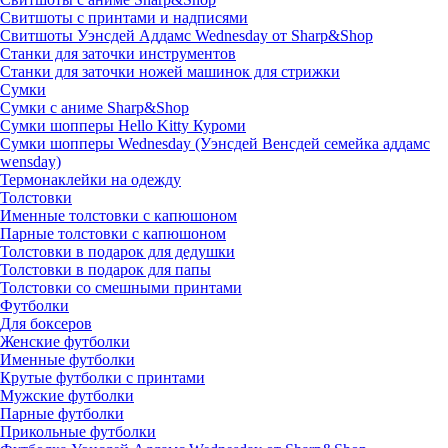
Свитшоты с принтами и надписями
Свитшоты Уэнсдей Аддамс Wednesday от Sharp&Shop
Станки для заточки инструментов
Станки для заточки ножей машинок для стрижки
Сумки
Сумки с аниме Sharp&Shop
Сумки шопперы Hello Kitty Куроми
Сумки шопперы Wednesday (Уэнсдей Венсдей семейка аддамс
wensday)
Термонаклейки на одежду
Толстовки
Именные толстовки с капюшоном
Парные толстовки с капюшоном
Толстовки в подарок для дедушки
Толстовки в подарок для папы
Толстовки со смешными принтами
Футболки
Для боксеров
Женские футболки
Именные футболки
Крутые футболки с принтами
Мужские футболки
Парные футболки
Прикольные футболки