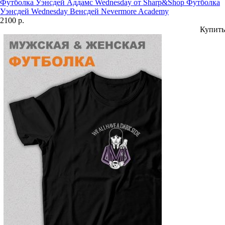
Футболка Уэнсдей Аддамс Wednesday от Sharp&Shop Футболка
Уэнсдей Wednesday Венсдей Nevermore Academy
2100 р.
Купить