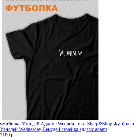
Футболка Уэнсдей Аддамс Wednesday от Sharp&Shop Футболка
Уэнсдей Wednesday Венсдей семейка аддамс adams
2100 р.