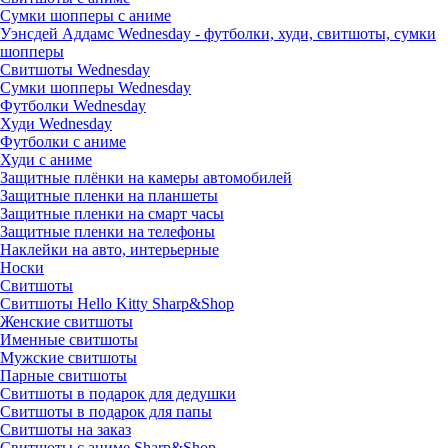
Сумки шопперы с аниме
Уэнсдей Аддамс Wednesday - футболки, худи, свитшоты, сумки
шопперы
Свитшоты Wednesday
Сумки шопперы Wednesday
Футболки Wednesday
Худи Wednesday
Футболки с аниме
Худи с аниме
Защитные плёнки на камеры автомобилей
Защитные пленки на планшеты
Защитные пленки на смарт часы
Защитные пленки на телефоны
Наклейки на авто, интерьерные
Носки
Свитшоты
Cвитшоты Hello Kitty Sharp&Shop
Женские свитшоты
Именные свитшоты
Мужские свитшоты
Парные свитшоты
Свитшоты в подарок для дедушки
Свитшоты в подарок для папы
Свитшоты на заказ
Свитшоты с аниме Sharp&Shop