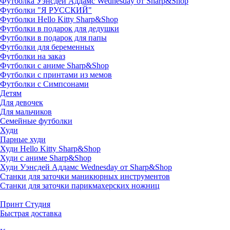
Футболка Уэнсдей Аддамс Wednesday от Sharp&Shop
Футболки "Я РУССКИЙ"
Футболки Hello Kitty Sharp&Shop
Футболки в подарок для дедушки
Футболки в подарок для папы
Футболки для беременных
Футболки на заказ
Футболки с аниме Sharp&Shop
Футболки с принтами из мемов
Футболки с Симпсонами
Детям
Для девочек
Для мальчиков
Семейные футболки
Худи
Парные худи
Худи Hello Kitty Sharp&Shop
Худи с аниме Sharp&Shop
Худи Уэнсдей Аддамс Wednesday от Sharp&Shop
Станки для заточки маникюрных инструментов
Станки для заточки парикмахерских ножниц
Принт Студия
Быстрая доставка