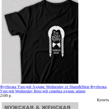
Футболка Уэнсдей Аддамс Wednesday от Sharp&Shop Футболка
Уэнсдей Wednesday Венсдей семейка аддамс adams
2100 р.
Купить