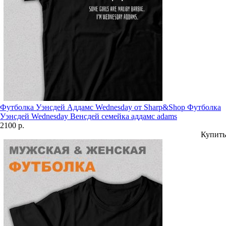
Футболка Уэнсдей Аддамс Wednesday от Sharp&Shop Футболка
Уэнсдей Wednesday Венсдей семейка аддамс adams
2100 р.
Купить