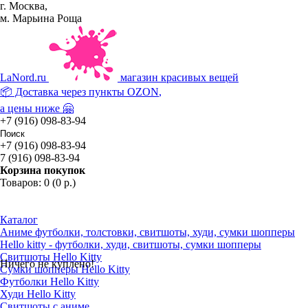
г. Москва,
м. Марьина Роща
La
Nord.ru
магазин красивых вещей
📦 Доставка через пункты
OZON
,
а цены ниже 🤗
+7 (916) 098-83-94
+7 (916) 098-83-94
7 (916) 098-83-94
Корзина покупок
Товаров: 0 (0 р.)
Каталог
Аниме футболки, толстовки, свитшоты, худи, сумки шопперы
Hello kitty - футболки, худи, свитшоты, сумки шопперы
Свитшоты Hello Kitty
Ничего не куплено!
Сумки шопперы Hello Kitty
Футболки Hello Kitty
Худи Hello Kitty
Свитшоты с аниме