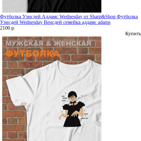
Футболка Уэнсдей Аддамс Wednesday от Sharp&Shop Футболка
Уэнсдей Wednesday Венсдей семейка аддамс adams
2100 р.
Купить