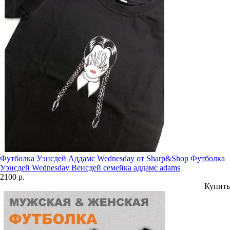
Футболка Уэнсдей Аддамс Wednesday от Sharp&Shop Футболка
Уэнсдей Wednesday Венсдей семейка аддамс adams
2100 р.
Купить