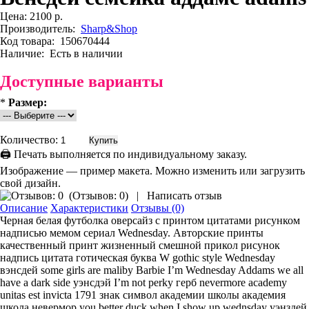
Цена:
2100 р.
Производитель:
Sharp&Shop
Код товара:
150670444
Наличие:
Есть в наличии
Доступные варианты
*
Размер:
Количество:
🖨 Печать выполняется по индивидуальному заказу.
Изображение — пример макета. Можно изменить или загрузить
свой дизайн.
(
Отзывов: 0
)
|
Написать отзыв
Описание
Характеристики
Отзывы (0)
Черная белая футболка оверсайз с принтом цитатами рисунком
надписью мемом сериал Wednesday. Авторские принты
качественный принт жизненный смешной прикол рисунок
надпись цитата готическая буква W gothic style Wednesday
вэнсдей some girls are maliby Barbie I’m Wednesday Addams we all
have a dark side уэнсдэй I’m not perky герб nevermore academy
unitas est invicta 1791 знак символ академии школы академия
школа невермор you better duck when I show up wednsday уэнздей