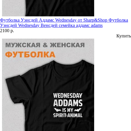
Футболка Уэнсдей Аддамс Wednesday от Sharp&Shop Футболка
Уэнсдей Wednesday Венсдей семейка аддамс adams
2100 р.
Купить