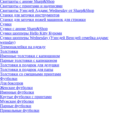
Свитшоты с аниме Sharp&Shop
Свитшоты с принтами и надписями
Свитшоты Уэнсдей Аддамс Wednesday от Sharp&Shop
Станки для заточки инструментов
Станки для заточки ножей машинок для стрижки
Сумки
Сумки с аниме Sharp&Shop
Сумки шопперы Hello Kitty Куроми
Сумки шопперы Wednesday (Уэнсдей Венсдей семейка аддамс
wensday)
Термонаклейки на одежду
Толстовки
Именные толстовки с капюшоном
Парные толстовки с капюшоном
Толстовки в подарок для дедушки
Толстовки в подарок для папы
Толстовки со смешными принтами
Футболки
Для боксеров
Женские футболки
Именные футболки
Крутые футболки с принтами
Мужские футболки
Парные футболки
Прикольные футболки