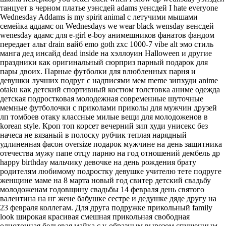
танцует в черном платье уэнсдей adams уенсдей I hate everyone
Wednesday Addams is my spirit animal с летучими мышами
семейка аддамс on Wednesdays we wear black wensday венсдей
wenesday адамс для e-girl e-boy анимешников фанатов фандом
передает альт drain вайб emo goth zxc 1000-7 vibe alt эмо стиль
манга дед инсайд dead inside на хэллоуин Halloween и другие
праздники как оригинальный сюрприз парный подарок для
пары двоих. Парные футболки для влюбленных парня и
девушки лучших подруг с надписями мем meme зипхуди anime
otaku как детский спортивный костюм толстовка аниме одежда
детская подростковая молодежная современные шуточные
мемные футболочки с приколами приколы для мужчин друзей
лп томбоев отаку классные милые вещи для молодоженов в
korean style. Кроп топ корсет вечерний зип худи унисекс без
начеса не вязаный в полоску рубчик теплая нарядный
удлиненная фасон oversize подарок мужчине на день защитника
отечества мужу папе отцу парню на год отношений дембель др
happy birthday мальчику девочке на день рождения брату
родителям любимому подростку девушке учителю тете подруге
женщине маме на 8 марта новый год свитер детский свадьбу
молодоженам годовщину свадьбы 14 февраля день святого
валентина на нг жене бабушке сестре и дедушке дяде другу на
23 февраля коллегам. Для друга подружке прикольный family
look широкая красивая смешная прикольная свободная
однотонная бельевая майка с v-образным вырезом спущенным