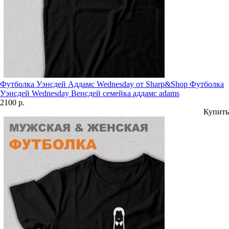
Футболка Уэнсдей Аддамс Wednesday от Sharp&Shop Футболка
Уэнсдей Wednesday Венсдей семейка аддамс adams
2100 р.
Купить