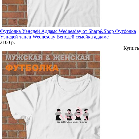
Футболка Уэнсдей Аддамс Wednesday от Sharp&Shop Футболка
Уэнсдей танец Wednesday Венсдей семейка аддамс
2100 р.
Купить