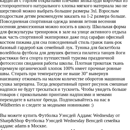
кардиган с горлом открытыми плечами зипка-худи кофточки из
стопроцентного натурального хлопка мягкого материала эко не
шерстяной можно выбрать большие размеры 3xl. Взрослым
подросткам детям рекомендуем заказать на 1-2 размера больше.
Повседневная спортивная одежда зимняя летняя весенняя
осенняя демисезонная можно носить в школу. Школьная форма
для физкультуры тренировок в зале на улице активного отдыха
как часть спортивной экипировки даже под сарафан офисный
костюм пижама для сна повседневный стиль гранж панк-рок
базовый гардероб как семейный лук. Туника для баскетбола
волейбола футбола для девушек фитнеса пилатеса танцев йоги
растяжки бега спорта путешествий туризма праздничной
фотосессии свидания работы школы. Плотная трикотаж ткань
премиум органический хлопок 100% имеет прочные ровные
швы. Стирать при температуре не выше 30° вывернув
наизнанку отжимать на малом количестве оборотов машинная
сушка запрещена. Тогда декоративный принт рисунок смешные
надписи не будут трескаться и тускнеть. Чтобы увидеть больше
товаров с прикольными принтами надписями и мемами
переходите в каталог бренда. Подписывайтесь на нас в
Wildberries и следите за модными новинками :)
Вы можете купить Футболка Уэнсдей Аддамс Wednesday от
Sharp&Shop Футболка Уэнсдей Wednesday Венсдей семейка
аддамс adams в Москве.