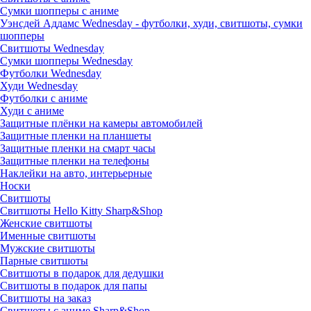
Сумки шопперы с аниме
Уэнсдей Аддамс Wednesday - футболки, худи, свитшоты, сумки
шопперы
Свитшоты Wednesday
Сумки шопперы Wednesday
Футболки Wednesday
Худи Wednesday
Футболки с аниме
Худи с аниме
Защитные плёнки на камеры автомобилей
Защитные пленки на планшеты
Защитные пленки на смарт часы
Защитные пленки на телефоны
Наклейки на авто, интерьерные
Носки
Свитшоты
Cвитшоты Hello Kitty Sharp&Shop
Женские свитшоты
Именные свитшоты
Мужские свитшоты
Парные свитшоты
Свитшоты в подарок для дедушки
Свитшоты в подарок для папы
Свитшоты на заказ
Свитшоты с аниме Sharp&Shop