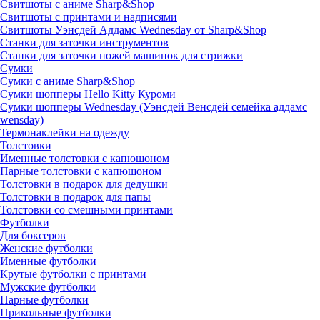
Свитшоты с аниме Sharp&Shop
Свитшоты с принтами и надписями
Свитшоты Уэнсдей Аддамс Wednesday от Sharp&Shop
Станки для заточки инструментов
Станки для заточки ножей машинок для стрижки
Сумки
Сумки с аниме Sharp&Shop
Сумки шопперы Hello Kitty Куроми
Сумки шопперы Wednesday (Уэнсдей Венсдей семейка аддамс
wensday)
Термонаклейки на одежду
Толстовки
Именные толстовки с капюшоном
Парные толстовки с капюшоном
Толстовки в подарок для дедушки
Толстовки в подарок для папы
Толстовки со смешными принтами
Футболки
Для боксеров
Женские футболки
Именные футболки
Крутые футболки с принтами
Мужские футболки
Парные футболки
Прикольные футболки