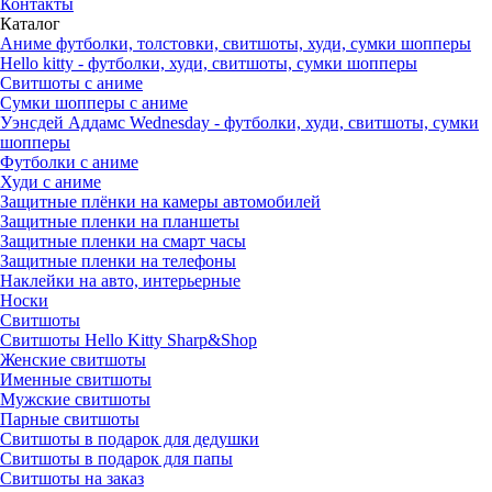
Контакты
Каталог
Аниме футболки, толстовки, свитшоты, худи, сумки шопперы
Hello kitty - футболки, худи, свитшоты, сумки шопперы
Свитшоты с аниме
Сумки шопперы с аниме
Уэнсдей Аддамс Wednesday - футболки, худи, свитшоты, сумки
шопперы
Футболки с аниме
Худи с аниме
Защитные плёнки на камеры автомобилей
Защитные пленки на планшеты
Защитные пленки на смарт часы
Защитные пленки на телефоны
Наклейки на авто, интерьерные
Носки
Свитшоты
Cвитшоты Hello Kitty Sharp&Shop
Женские свитшоты
Именные свитшоты
Мужские свитшоты
Парные свитшоты
Свитшоты в подарок для дедушки
Свитшоты в подарок для папы
Свитшоты на заказ