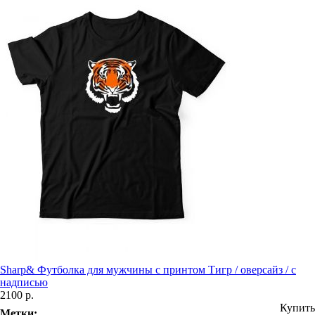
Sharp& Футболка для мужчины с принтом Тигр / оверсайз / с
надписью
2100 р.
Купить
Метки: