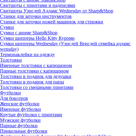
Свитшоты с принтами и надписями
Свитшоты Уэнсдей Аддамс Wednesday от Sharp&Shop
Станки для заточки инструментов
Станки для заточки ножей машинок для стрижки
Сумки
Сумки с аниме Sharp&Shop
Сумки шопперы Hello Kitty Куроми
Сумки шопперы Wednesday (Уэнсдей Венсдей семейка аддамс
wensday)
Термонаклейки на одежду
Толстовки
Именные толстовки с капюшоном
Парные толстовки с капюшоном
Толстовки в подарок для дедушки
Толстовки в подарок для папы
Толстовки со смешными принтами
Футболки
Для боксеров
Женские футболки
Именные футболки
Крутые футболки с принтами
Мужские футболки
Парные футболки
Прикольные футболки