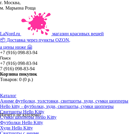
г. Москва,
м. Марьина Роща
La
Nord.ru
магазин красивых вещей
📦 Доставка через пункты
OZON
,
а цены ниже 🤗
+7 (916) 098-83-94
+7 (916) 098-83-94
7 (916) 098-83-94
Корзина покупок
Товаров: 0 (0 р.)
Каталог
Аниме футболки, толстовки, свитшоты, худи, сумки шопперы
Hello kitty - футболки, худи, свитшоты, сумки шопперы
Свитшоты Hello Kitty
Ничего не куплено!
Сумки шопперы Hello Kitty
Футболки Hello Kitty
Худи Hello Kitty
Свитшоты с аниме