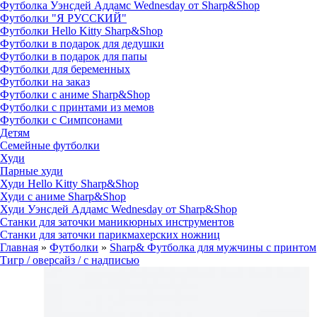
Футболка Уэнсдей Аддамс Wednesday от Sharp&Shop
Футболки "Я РУССКИЙ"
Футболки Hello Kitty Sharp&Shop
Футболки в подарок для дедушки
Футболки в подарок для папы
Футболки для беременных
Футболки на заказ
Футболки с аниме Sharp&Shop
Футболки с принтами из мемов
Футболки с Симпсонами
Детям
Семейные футболки
Худи
Парные худи
Худи Hello Kitty Sharp&Shop
Худи с аниме Sharp&Shop
Худи Уэнсдей Аддамс Wednesday от Sharp&Shop
Станки для заточки маникюрных инструментов
Станки для заточки парикмахерских ножниц
Главная
»
Футболки
»
Sharp& Футболка для мужчины с принтом
Тигр / оверсайз / с надписью