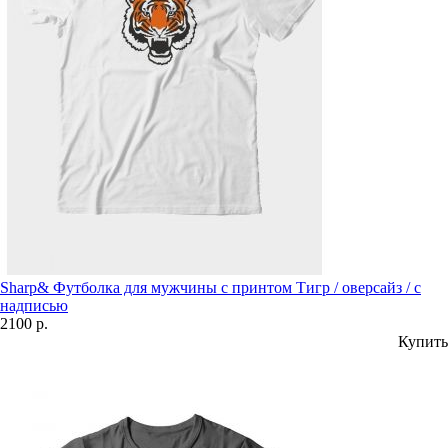
Sharp& Футболка для мужчины с принтом Тигр / оверсайз / с
надписью
2100 р.
Купить