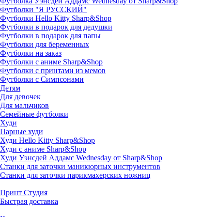
Футболка Уэнсдей Аддамс Wednesday от Sharp&Shop
Футболки "Я РУССКИЙ"
Футболки Hello Kitty Sharp&Shop
Футболки в подарок для дедушки
Футболки в подарок для папы
Футболки для беременных
Футболки на заказ
Футболки с аниме Sharp&Shop
Футболки с принтами из мемов
Футболки с Симпсонами
Детям
Для девочек
Для мальчиков
Семейные футболки
Худи
Парные худи
Худи Hello Kitty Sharp&Shop
Худи с аниме Sharp&Shop
Худи Уэнсдей Аддамс Wednesday от Sharp&Shop
Станки для заточки маникюрных инструментов
Станки для заточки парикмахерских ножниц
Принт Студия
Быстрая доставка