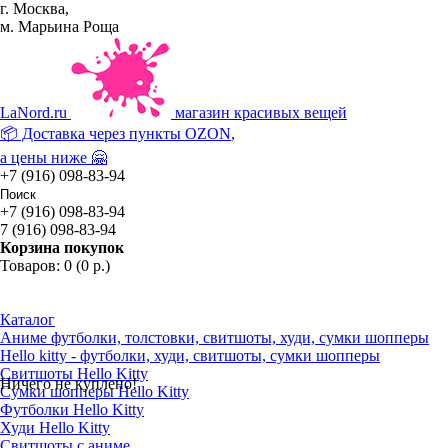
г. Москва,
м. Марьина Роща
La
Nord.ru
магазин красивых вещей
📦 Доставка через пункты
OZON
,
а цены ниже 🤗
+7 (916) 098-83-94
+7 (916) 098-83-94
7 (916) 098-83-94
Корзина покупок
Товаров: 0 (0 р.)
Каталог
Аниме футболки, толстовки, свитшоты, худи, сумки шопперы
Hello kitty - футболки, худи, свитшоты, сумки шопперы
Свитшоты Hello Kitty
Ничего не куплено!
Сумки шопперы Hello Kitty
Футболки Hello Kitty
Худи Hello Kitty
Свитшоты с аниме