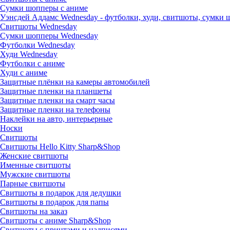
Сумки шопперы с аниме
Уэнсдей Аддамс Wednesday - футболки, худи, свитшоты, сумки
Свитшоты Wednesday
Сумки шопперы Wednesday
Футболки Wednesday
Худи Wednesday
Футболки с аниме
Худи с аниме
Защитные плёнки на камеры автомобилей
Защитные пленки на планшеты
Защитные пленки на смарт часы
Защитные пленки на телефоны
Наклейки на авто, интерьерные
Носки
Свитшоты
Cвитшоты Hello Kitty Sharp&Shop
Женские свитшоты
Именные свитшоты
Мужские свитшоты
Парные свитшоты
Свитшоты в подарок для дедушки
Свитшоты в подарок для папы
Свитшоты на заказ
Свитшоты с аниме Sharp&Shop
Свитшоты с принтами и надписями