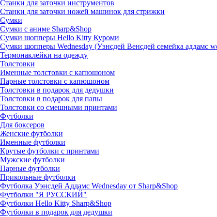
Станки для заточки инструментов
Станки для заточки ножей машинок для стрижки
Сумки
Сумки с аниме Sharp&Shop
Сумки шопперы Hello Kitty Куроми
Сумки шопперы Wednesday (Уэнсдей Венсдей семейка аддамс w
Термонаклейки на одежду
Толстовки
Именные толстовки с капюшоном
Парные толстовки с капюшоном
Толстовки в подарок для дедушки
Толстовки в подарок для папы
Толстовки со смешными принтами
Футболки
Для боксеров
Женские футболки
Именные футболки
Крутые футболки с принтами
Мужские футболки
Парные футболки
Прикольные футболки
Футболка Уэнсдей Аддамс Wednesday от Sharp&Shop
Футболки "Я РУССКИЙ"
Футболки Hello Kitty Sharp&Shop
Футболки в подарок для дедушки