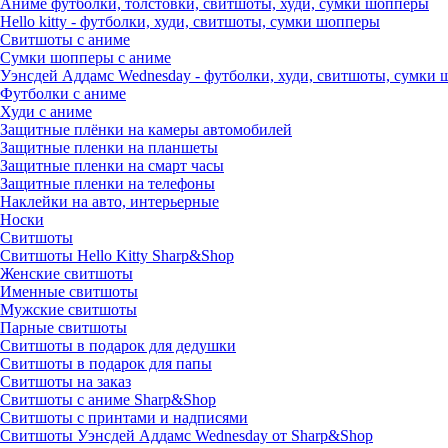
Аниме футболки, толстовки, свитшоты, худи, сумки шопперы
Hello kitty - футболки, худи, свитшоты, сумки шопперы
Свитшоты с аниме
Сумки шопперы с аниме
Уэнсдей Аддамс Wednesday - футболки, худи, свитшоты, сумки
Футболки с аниме
Худи с аниме
Защитные плёнки на камеры автомобилей
Защитные пленки на планшеты
Защитные пленки на смарт часы
Защитные пленки на телефоны
Наклейки на авто, интерьерные
Носки
Свитшоты
Cвитшоты Hello Kitty Sharp&Shop
Женские свитшоты
Именные свитшоты
Мужские свитшоты
Парные свитшоты
Свитшоты в подарок для дедушки
Свитшоты в подарок для папы
Свитшоты на заказ
Свитшоты с аниме Sharp&Shop
Свитшоты с принтами и надписями
Свитшоты Уэнсдей Аддамс Wednesday от Sharp&Shop