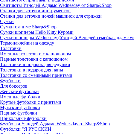
Свитшоты Уэнсдей Аддамс Wednesday от Sharp&Shop
Станки для заточки инструментов
Станки для заточки ножей машинок для стрижки
Сумки
Сумки с аниме Sharp&Shop
Сумки шопперы Hello Kitty Куроми
Сумки шопперы Wednesday (Уэнсдей Венсдей семейка аддамс w
Термонаклейки на одежду
Толстовки
Именные толстовки с капюшоном
Парные толстовки с капюшоном
Толстовки в подарок для дедушки
Толстовки в подарок для папы
Толстовки со смешными принтами
Футболки
Для боксеров
Женские футболки
Именные футболки
Крутые футболки с принтами
Мужские футболки
Парные футболки
Прикольные футболки
Футболка Уэнсдей Аддамс Wednesday от Sharp&Shop
Футболки "Я РУССКИЙ"