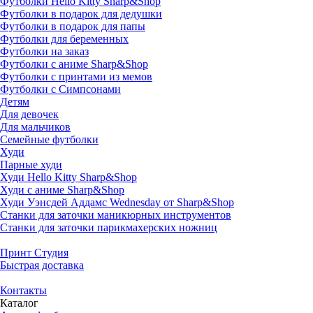
Футболки Hello Kitty Sharp&Shop
Футболки в подарок для дедушки
Футболки в подарок для папы
Футболки для беременных
Футболки на заказ
Футболки с аниме Sharp&Shop
Футболки с принтами из мемов
Футболки с Симпсонами
Детям
Для девочек
Для мальчиков
Семейные футболки
Худи
Парные худи
Худи Hello Kitty Sharp&Shop
Худи с аниме Sharp&Shop
Худи Уэнсдей Аддамс Wednesday от Sharp&Shop
Станки для заточки маникюрных инструментов
Станки для заточки парикмахерских ножниц
Принт Студия
Быстрая доставка
Контакты
Каталог