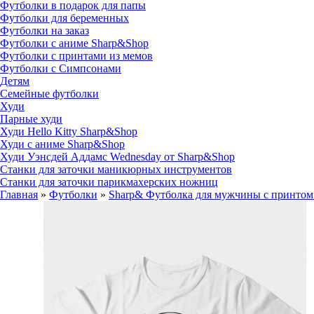
Футболки в подарок для папы
Футболки для беременных
Футболки на заказ
Футболки с аниме Sharp&Shop
Футболки с принтами из мемов
Футболки с Симпсонами
Детям
Семейные футболки
Худи
Парные худи
Худи Hello Kitty Sharp&Shop
Худи с аниме Sharp&Shop
Худи Уэнсдей Аддамс Wednesday от Sharp&Shop
Станки для заточки маникюрных инструментов
Станки для заточки парикмахерских ножниц
Главная
»
Футболки
»
Sharp& Футболка для мужчины с принтом Т