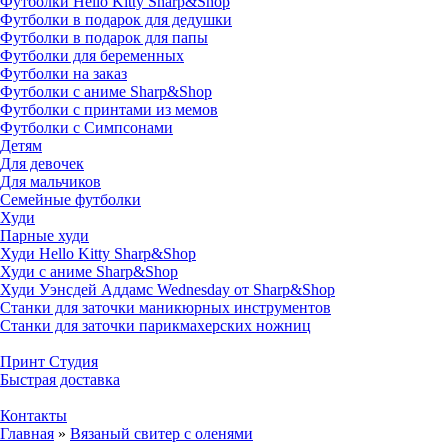
Футболки Hello Kitty Sharp&Shop
Футболки в подарок для дедушки
Футболки в подарок для папы
Футболки для беременных
Футболки на заказ
Футболки с аниме Sharp&Shop
Футболки с принтами из мемов
Футболки с Симпсонами
Детям
Для девочек
Для мальчиков
Семейные футболки
Худи
Парные худи
Худи Hello Kitty Sharp&Shop
Худи с аниме Sharp&Shop
Худи Уэнсдей Аддамс Wednesday от Sharp&Shop
Станки для заточки маникюрных инструментов
Станки для заточки парикмахерских ножниц
Принт Студия
Быстрая доставка
Контакты
Главная
»
Вязаный свитер с оленями