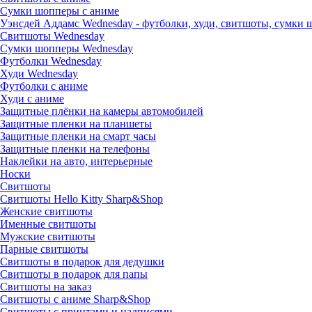
Сумки шопперы с аниме
Уэнсдей Аддамс Wednesday - футболки, худи, свитшоты, сумки
Свитшоты Wednesday
Сумки шопперы Wednesday
Футболки Wednesday
Худи Wednesday
Футболки с аниме
Худи с аниме
Защитные плёнки на камеры автомобилей
Защитные пленки на планшеты
Защитные пленки на смарт часы
Защитные пленки на телефоны
Наклейки на авто, интерьерные
Носки
Свитшоты
Cвитшоты Hello Kitty Sharp&Shop
Женские свитшоты
Именные свитшоты
Мужские свитшоты
Парные свитшоты
Свитшоты в подарок для дедушки
Свитшоты в подарок для папы
Свитшоты на заказ
Свитшоты с аниме Sharp&Shop
Свитшоты с принтами и надписями