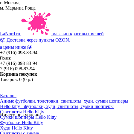
г. Москва,
м. Марьина Роща
La
Nord.ru
магазин красивых вещей
📦 Доставка через пункты
OZON
,
а цены ниже 🤗
+7 (916) 098-83-94
+7 (916) 098-83-94
7 (916) 098-83-94
Корзина покупок
Товаров: 0 (0 р.)
Каталог
Аниме футболки, толстовки, свитшоты, худи, сумки шопперы
Hello kitty - футболки, худи, свитшоты, сумки шопперы
Свитшоты Hello Kitty
Ничего не куплено!
Сумки шопперы Hello Kitty
Футболки Hello Kitty
Худи Hello Kitty
Свитшоты с аниме