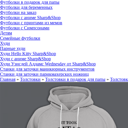
Футболки в подарок для папы
Футболки для беременных
Футболки на заказ
Футболки с аниме Sharp&Shop
Футболки с принтами из мемов
Футболки с Симпсонами
Детям
Семейные футболки
Худи
Парные худи
Худи Hello Kitty Sharp&Shop
Худи с аниме Sharp&Shop
Худи Уэнсдей Аддамс Wednesday от Sharp&Shop
Станки для заточки маникюрных инструментов
Станки для заточки парикмахерских ножниц
Главная
»
Толстовки
»
Толстовки в подарок для папы
»
Толстовка