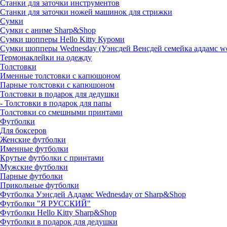
Станки для заточки инструментов
Станки для заточки ножей машинок для стрижки
Сумки
Сумки с аниме Sharp&Shop
Сумки шопперы Hello Kitty Куроми
Сумки шопперы Wednesday (Уэнсдей Венсдей семейка аддамс w
Термонаклейки на одежду
Толстовки
Именные толстовки с капюшоном
Парные толстовки с капюшоном
Толстовки в подарок для дедушки
- Толстовки в подарок для папы
Толстовки со смешными принтами
Футболки
Для боксеров
Женские футболки
Именные футболки
Крутые футболки с принтами
Мужские футболки
Парные футболки
Прикольные футболки
Футболка Уэнсдей Аддамс Wednesday от Sharp&Shop
Футболки "Я РУССКИЙ"
Футболки Hello Kitty Sharp&Shop
Футболки в подарок для дедушки