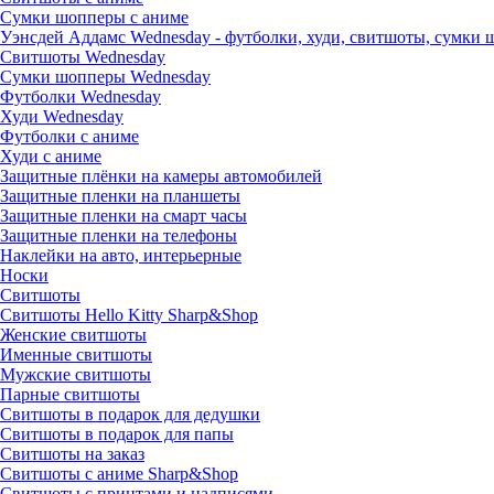
Сумки шопперы с аниме
Уэнсдей Аддамс Wednesday - футболки, худи, свитшоты, сумки
Свитшоты Wednesday
Сумки шопперы Wednesday
Футболки Wednesday
Худи Wednesday
Футболки с аниме
Худи с аниме
Защитные плёнки на камеры автомобилей
Защитные пленки на планшеты
Защитные пленки на смарт часы
Защитные пленки на телефоны
Наклейки на авто, интерьерные
Носки
Свитшоты
Cвитшоты Hello Kitty Sharp&Shop
Женские свитшоты
Именные свитшоты
Мужские свитшоты
Парные свитшоты
Свитшоты в подарок для дедушки
Свитшоты в подарок для папы
Свитшоты на заказ
Свитшоты с аниме Sharp&Shop
Свитшоты с принтами и надписями