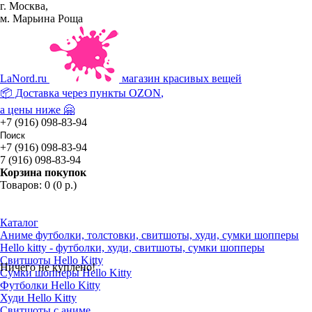
г. Москва,
м. Марьина Роща
La
Nord.ru
магазин красивых вещей
📦 Доставка через пункты
OZON
,
а цены ниже 🤗
+7 (916) 098-83-94
+7 (916) 098-83-94
7 (916) 098-83-94
Корзина покупок
Товаров: 0 (0 р.)
Каталог
Аниме футболки, толстовки, свитшоты, худи, сумки шопперы
Hello kitty - футболки, худи, свитшоты, сумки шопперы
Свитшоты Hello Kitty
Ничего не куплено!
Сумки шопперы Hello Kitty
Футболки Hello Kitty
Худи Hello Kitty
Свитшоты с аниме