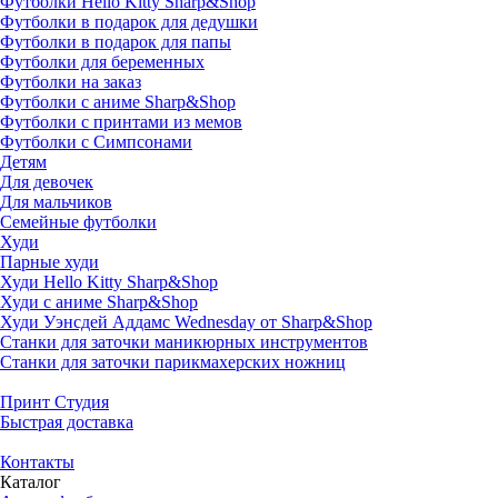
Футболки Hello Kitty Sharp&Shop
Футболки в подарок для дедушки
Футболки в подарок для папы
Футболки для беременных
Футболки на заказ
Футболки с аниме Sharp&Shop
Футболки с принтами из мемов
Футболки с Симпсонами
Детям
Для девочек
Для мальчиков
Семейные футболки
Худи
Парные худи
Худи Hello Kitty Sharp&Shop
Худи с аниме Sharp&Shop
Худи Уэнсдей Аддамс Wednesday от Sharp&Shop
Станки для заточки маникюрных инструментов
Станки для заточки парикмахерских ножниц
Принт Студия
Быстрая доставка
Контакты
Каталог