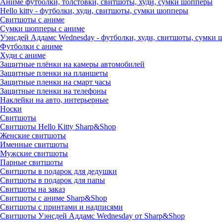
Аниме футболки, толстовки, свитшоты, худи, сумки шопперы
Hello kitty - футболки, худи, свитшоты, сумки шопперы
Свитшоты с аниме
Сумки шопперы с аниме
Уэнсдей Аддамс Wednesday - футболки, худи, свитшоты, сумки
Футболки с аниме
Худи с аниме
Защитные плёнки на камеры автомобилей
Защитные пленки на планшеты
Защитные пленки на смарт часы
Защитные пленки на телефоны
Наклейки на авто, интерьерные
Носки
Свитшоты
Cвитшоты Hello Kitty Sharp&Shop
Женские свитшоты
Именные свитшоты
Мужские свитшоты
Парные свитшоты
Свитшоты в подарок для дедушки
Свитшоты в подарок для папы
Свитшоты на заказ
Свитшоты с аниме Sharp&Shop
Свитшоты с принтами и надписями
Свитшоты Уэнсдей Аддамс Wednesday от Sharp&Shop