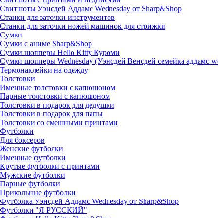
Свитшоты Уэнсдей Аддамс Wednesday от Sharp&Shop
Станки для заточки инструментов
Станки для заточки ножей машинок для стрижки
Сумки
Сумки с аниме Sharp&Shop
Сумки шопперы Hello Kitty Куроми
Сумки шопперы Wednesday (Уэнсдей Венсдей семейка аддамс w
Термонаклейки на одежду
Толстовки
Именные толстовки с капюшоном
Парные толстовки с капюшоном
Толстовки в подарок для дедушки
Толстовки в подарок для папы
Толстовки со смешными принтами
Футболки
Для боксеров
Женские футболки
Именные футболки
Крутые футболки с принтами
Мужские футболки
Парные футболки
Прикольные футболки
Футболка Уэнсдей Аддамс Wednesday от Sharp&Shop
Футболки "Я РУССКИЙ"