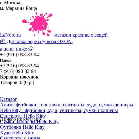
г. Москва,
м. Марьина Роща
La
Nord.ru
магазин красивых вещей
📦 Доставка через пункты
OZON
,
а цены ниже 🤗
+7 (916) 098-83-94
+7 (916) 098-83-94
7 (916) 098-83-94
Корзина покупок
Товаров: 0 (0 р.)
Каталог
Аниме футболки, толстовки, свитшоты, худи, сумки шопперы
Hello kitty - футболки, худи, свитшоты, сумки шопперы
Свитшоты Hello Kitty
Ничего не куплено!
Сумки шопперы Hello Kitty
Футболки Hello Kitty
Худи Hello Kitty
Свитшоты с аниме