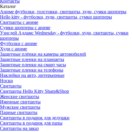
Контакты
Каталог
Аниме футболки, толстовки, свитшоты, худи, сумки шопперы
Hello kitty - футболки, худи, свитшоты, сумки шопперы
Свитшоты с аниме
Сумки шопперы с аниме
Уэнсдей Аддамс Wednesday - футболки, худи, свитшоты, сумки
шопперы
Футболки с аниме
Худи с аниме
Защитные плёнки на камеры автомобилей
Защитные пленки на планшеты
Защитные пленки на смарт часы
Защитные пленки на телефоны
Наклейки на авто, интерьерные
Носки
Свитшоты
Cвитшоты Hello Kitty Sharp&Shop
Женские свитшоты
Именные свитшоты
Мужские свитшоты
Парные свитшоты
Свитшоты в подарок для дедушки
Свитшоты в подарок для папы
Свитшоты на заказ