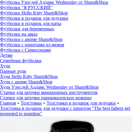
Футболка Уэнсдей Аддамс Wednesday от Sharp&Shop
Футболки "Я РУССКИЙ"
Футболки Hello Kitty Sharp&Shop
Футболки в подарок для дедушки
Футболки в подарок для папы
Футболки для беременных
Футболки на заказ
Футболки с аниме Sharp&Shop
Футболки с принтами из мемов
Футболки с Симпсонами
Детям
Семейные футболки
Худи
Парные худи
Худи Hello Kitty Sharp&Shop
Худи с аниме Sharp&Shop
Худи Уэнсдей Аддамс Wednesday от Sharp&Shop
Станки для заточки маникюрных инструментов
Станки для заточки парикмахерских ножниц
Главная
»
Толстовки
»
Толстовки в подарок для дедушки
»
Толстовка в подарок для дедушки с принтом "The best fathers get
promoted to grandpas"