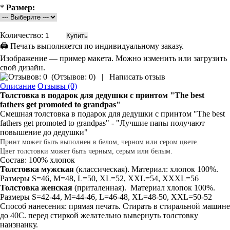
*
Размер:
Количество:
🖨 Печать выполняется по индивидуальному заказу.
Изображение — пример макета. Можно изменить или загрузить
свой дизайн.
(
Отзывов: 0
)
|
Написать отзыв
Описание
Отзывы (0)
Толстовка в подарок для дедушки
с принтом
"The best
fathers get promoted to grandpas"
Смешная толстовка в подарок для дедушки с принтом "The best
fathers get promoted to grandpas" - "Лучшие папы получают
повышение до дедушки"
Принт может быть выполнен в белом, черном или сером цвете.
Цвет толстовки может быть черным, серым или белым.
Состав: 100% хлопок
Толстовка мужская
(классическая). Материал: хлопок 100%.
Размеры S=46, M=48, L=50, XL=52, XXL=54, XXXL=56
Толстовка
женская
(приталенная). Материал хлопок 100%.
Размеры S=42-44, M=44-46, L=46-48, XL=48-50, XXL=50-52
Способ нанесения: прямая печать. Стирать в стиральной машине
до 40С. перед стиркой желательно вывернуть толстовку
наизнанку.