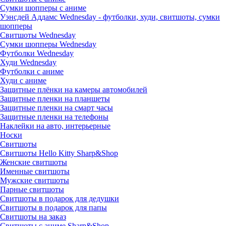
Сумки шопперы с аниме
Уэнсдей Аддамс Wednesday - футболки, худи, свитшоты, сумки
шопперы
Свитшоты Wednesday
Сумки шопперы Wednesday
Футболки Wednesday
Худи Wednesday
Футболки с аниме
Худи с аниме
Защитные плёнки на камеры автомобилей
Защитные пленки на планшеты
Защитные пленки на смарт часы
Защитные пленки на телефоны
Наклейки на авто, интерьерные
Носки
Свитшоты
Cвитшоты Hello Kitty Sharp&Shop
Женские свитшоты
Именные свитшоты
Мужские свитшоты
Парные свитшоты
Свитшоты в подарок для дедушки
Свитшоты в подарок для папы
Свитшоты на заказ
Свитшоты с аниме Sharp&Shop