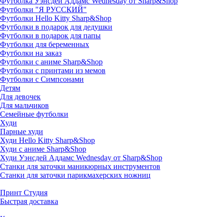
Футболка Уэнсдей Аддамс Wednesday от Sharp&Shop
Футболки "Я РУССКИЙ"
Футболки Hello Kitty Sharp&Shop
Футболки в подарок для дедушки
Футболки в подарок для папы
Футболки для беременных
Футболки на заказ
Футболки с аниме Sharp&Shop
Футболки с принтами из мемов
Футболки с Симпсонами
Детям
Для девочек
Для мальчиков
Семейные футболки
Худи
Парные худи
Худи Hello Kitty Sharp&Shop
Худи с аниме Sharp&Shop
Худи Уэнсдей Аддамс Wednesday от Sharp&Shop
Станки для заточки маникюрных инструментов
Станки для заточки парикмахерских ножниц
Принт Студия
Быстрая доставка