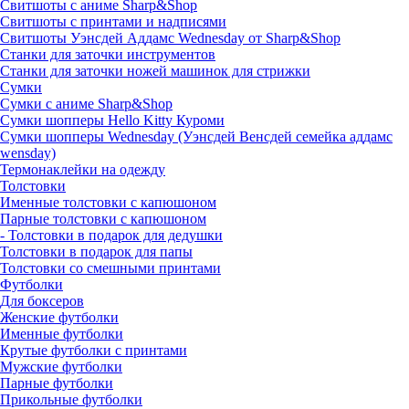
Свитшоты с аниме Sharp&Shop
Свитшоты с принтами и надписями
Свитшоты Уэнсдей Аддамс Wednesday от Sharp&Shop
Станки для заточки инструментов
Станки для заточки ножей машинок для стрижки
Сумки
Сумки с аниме Sharp&Shop
Сумки шопперы Hello Kitty Куроми
Сумки шопперы Wednesday (Уэнсдей Венсдей семейка аддамс
wensday)
Термонаклейки на одежду
Толстовки
Именные толстовки с капюшоном
Парные толстовки с капюшоном
- Толстовки в подарок для дедушки
Толстовки в подарок для папы
Толстовки со смешными принтами
Футболки
Для боксеров
Женские футболки
Именные футболки
Крутые футболки с принтами
Мужские футболки
Парные футболки
Прикольные футболки