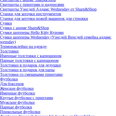
Свитшоты с принтами и надписями
Свитшоты Уэнсдей Аддамс Wednesday от Sharp&Shop
Станки для заточки инструментов
Станки для заточки ножей машинок для стрижки
Сумки
Сумки с аниме Sharp&Shop
Сумки шопперы Hello Kitty Куроми
Сумки шопперы Wednesday (Уэнсдей Венсдей семейка аддамс
wensday)
Термонаклейки на одежду
Толстовки
Именные толстовки с капюшоном
Парные толстовки с капюшоном
Толстовки в подарок для дедушки
Толстовки в подарок для папы
Толстовки со смешными принтами
Футболки
Для боксеров
Женские футболки
Именные футболки
Крутые футболки с принтами
Мужские футболки
Парные футболки
Прикольные футболки