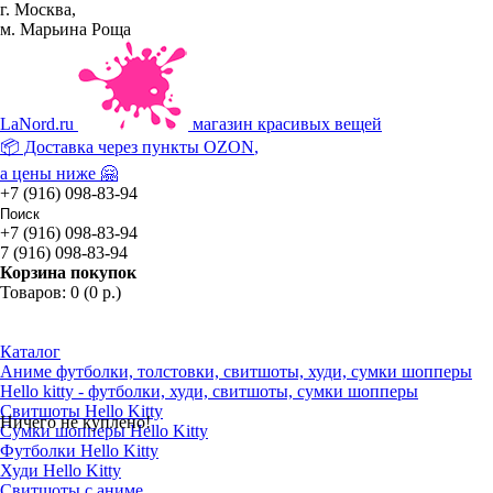
г. Москва,
м. Марьина Роща
La
Nord.ru
магазин красивых вещей
📦 Доставка через пункты
OZON
,
а цены ниже 🤗
+7 (916) 098-83-94
+7 (916) 098-83-94
7 (916) 098-83-94
Корзина покупок
Товаров: 0 (0 р.)
Каталог
Аниме футболки, толстовки, свитшоты, худи, сумки шопперы
Hello kitty - футболки, худи, свитшоты, сумки шопперы
Свитшоты Hello Kitty
Ничего не куплено!
Сумки шопперы Hello Kitty
Футболки Hello Kitty
Худи Hello Kitty
Свитшоты с аниме