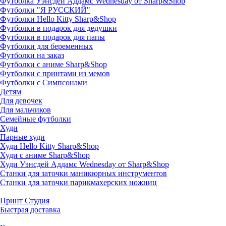
Футболка Уэнсдей Аддамс Wednesday от Sharp&Shop
Футболки "Я РУССКИЙ"
Футболки Hello Kitty Sharp&Shop
Футболки в подарок для дедушки
Футболки в подарок для папы
Футболки для беременных
Футболки на заказ
Футболки с аниме Sharp&Shop
Футболки с принтами из мемов
Футболки с Симпсонами
Детям
Для девочек
Для мальчиков
Семейные футболки
Худи
Парные худи
Худи Hello Kitty Sharp&Shop
Худи с аниме Sharp&Shop
Худи Уэнсдей Аддамс Wednesday от Sharp&Shop
Станки для заточки маникюрных инструментов
Станки для заточки парикмахерских ножниц
Принт Студия
Быстрая доставка