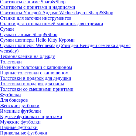
Свитшоты с аниме Sharp&Shop
Свитшоты с принтами и надписями
Свитшоты Уэнсдей Аддамс Wednesday от Sharp&Shop
Станки для заточки инструментов
Станки для заточки ножей машинок для стрижки
Сумки
Сумки с аниме Sharp&Shop
Сумки шопперы Hello Kitty Куроми
Сумки шопперы Wednesday (Уэнсдей Венсдей семейка аддамс
wensday)
Термонаклейки на одежду
Толстовки
Именные толстовки с капюшоном
Парные толстовки с капюшоном
Толстовки в подарок для дедушки
Толстовки в подарок для папы
Толстовки со смешными принтами
Футболки
Для боксеров
Женские футболки
Именные футболки
Крутые футболки с принтами
Мужские футболки
Парные футболки
Прикольные футболки