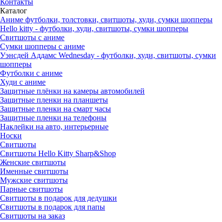
Контакты
Каталог
Аниме футболки, толстовки, свитшоты, худи, сумки шопперы
Hello kitty - футболки, худи, свитшоты, сумки шопперы
Свитшоты с аниме
Сумки шопперы с аниме
Уэнсдей Аддамс Wednesday - футболки, худи, свитшоты, сумки
шопперы
Футболки с аниме
Худи с аниме
Защитные плёнки на камеры автомобилей
Защитные пленки на планшеты
Защитные пленки на смарт часы
Защитные пленки на телефоны
Наклейки на авто, интерьерные
Носки
Свитшоты
Cвитшоты Hello Kitty Sharp&Shop
Женские свитшоты
Именные свитшоты
Мужские свитшоты
Парные свитшоты
Свитшоты в подарок для дедушки
Свитшоты в подарок для папы
Свитшоты на заказ