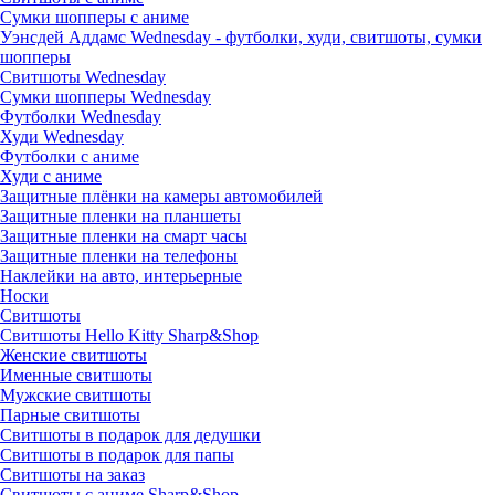
Сумки шопперы с аниме
Уэнсдей Аддамс Wednesday - футболки, худи, свитшоты, сумки
шопперы
Свитшоты Wednesday
Сумки шопперы Wednesday
Футболки Wednesday
Худи Wednesday
Футболки с аниме
Худи с аниме
Защитные плёнки на камеры автомобилей
Защитные пленки на планшеты
Защитные пленки на смарт часы
Защитные пленки на телефоны
Наклейки на авто, интерьерные
Носки
Свитшоты
Cвитшоты Hello Kitty Sharp&Shop
Женские свитшоты
Именные свитшоты
Мужские свитшоты
Парные свитшоты
Свитшоты в подарок для дедушки
Свитшоты в подарок для папы
Свитшоты на заказ
Свитшоты с аниме Sharp&Shop