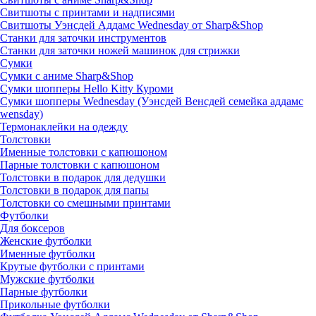
Свитшоты с принтами и надписями
Свитшоты Уэнсдей Аддамс Wednesday от Sharp&Shop
Станки для заточки инструментов
Станки для заточки ножей машинок для стрижки
Сумки
Сумки с аниме Sharp&Shop
Сумки шопперы Hello Kitty Куроми
Сумки шопперы Wednesday (Уэнсдей Венсдей семейка аддамс
wensday)
Термонаклейки на одежду
Толстовки
Именные толстовки с капюшоном
Парные толстовки с капюшоном
Толстовки в подарок для дедушки
Толстовки в подарок для папы
Толстовки со смешными принтами
Футболки
Для боксеров
Женские футболки
Именные футболки
Крутые футболки с принтами
Мужские футболки
Парные футболки
Прикольные футболки