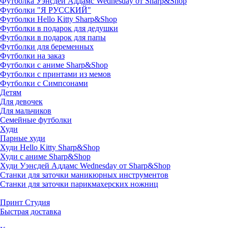
Футболка Уэнсдей Аддамс Wednesday от Sharp&Shop
Футболки "Я РУССКИЙ"
Футболки Hello Kitty Sharp&Shop
Футболки в подарок для дедушки
Футболки в подарок для папы
Футболки для беременных
Футболки на заказ
Футболки с аниме Sharp&Shop
Футболки с принтами из мемов
Футболки с Симпсонами
Детям
Для девочек
Для мальчиков
Семейные футболки
Худи
Парные худи
Худи Hello Kitty Sharp&Shop
Худи с аниме Sharp&Shop
Худи Уэнсдей Аддамс Wednesday от Sharp&Shop
Станки для заточки маникюрных инструментов
Станки для заточки парикмахерских ножниц
Принт Студия
Быстрая доставка