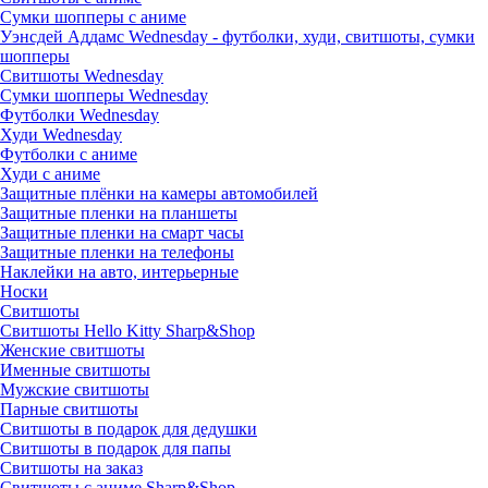
Сумки шопперы с аниме
Уэнсдей Аддамс Wednesday - футболки, худи, свитшоты, сумки
шопперы
Свитшоты Wednesday
Сумки шопперы Wednesday
Футболки Wednesday
Худи Wednesday
Футболки с аниме
Худи с аниме
Защитные плёнки на камеры автомобилей
Защитные пленки на планшеты
Защитные пленки на смарт часы
Защитные пленки на телефоны
Наклейки на авто, интерьерные
Носки
Свитшоты
Cвитшоты Hello Kitty Sharp&Shop
Женские свитшоты
Именные свитшоты
Мужские свитшоты
Парные свитшоты
Свитшоты в подарок для дедушки
Свитшоты в подарок для папы
Свитшоты на заказ
Свитшоты с аниме Sharp&Shop