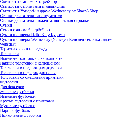
Свитшоты с аниме Sharp&Shop
Свитшоты с принтами и надписями
Свитшоты Уэнсдей Аддамс Wednesday от Sharp&Shop
Станки для заточки инструментов
Станки для заточки ножей машинок для стрижки
Сумки
Сумки с аниме Sharp&Shop
Сумки шопперы Hello Kitty Куроми
Сумки шопперы Wednesday (Уэнсдей Венсдей семейка аддамс
wensday)
Термонаклейки на одежду
Толстовки
Именные толстовки с капюшоном
Парные толстовки с капюшоном
Толстовки в подарок для дедушки
Толстовки в подарок для папы
Толстовки со смешными принтами
Футболки
Для боксеров
Женские футболки
Именные футболки
Крутые футболки с принтами
Мужские футболки
Парные футболки
Прикольные футболки