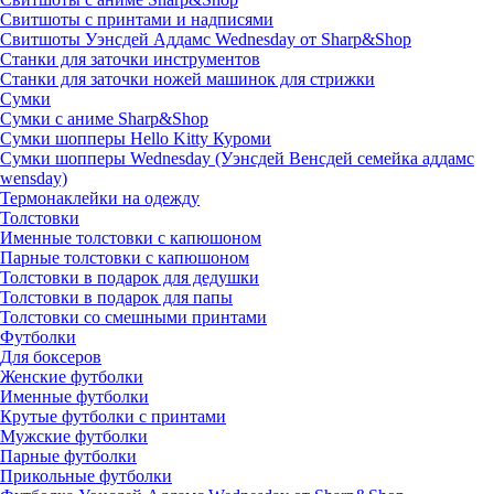
Свитшоты с принтами и надписями
Свитшоты Уэнсдей Аддамс Wednesday от Sharp&Shop
Станки для заточки инструментов
Станки для заточки ножей машинок для стрижки
Сумки
Сумки с аниме Sharp&Shop
Сумки шопперы Hello Kitty Куроми
Сумки шопперы Wednesday (Уэнсдей Венсдей семейка аддамс
wensday)
Термонаклейки на одежду
Толстовки
Именные толстовки с капюшоном
Парные толстовки с капюшоном
Толстовки в подарок для дедушки
Толстовки в подарок для папы
Толстовки со смешными принтами
Футболки
Для боксеров
Женские футболки
Именные футболки
Крутые футболки с принтами
Мужские футболки
Парные футболки
Прикольные футболки