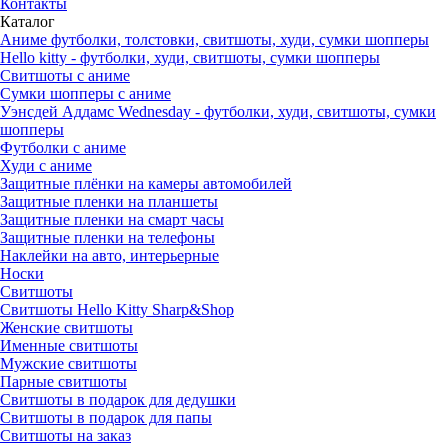
Контакты
Каталог
Аниме футболки, толстовки, свитшоты, худи, сумки шопперы
Hello kitty - футболки, худи, свитшоты, сумки шопперы
Свитшоты с аниме
Сумки шопперы с аниме
Уэнсдей Аддамс Wednesday - футболки, худи, свитшоты, сумки
шопперы
Футболки с аниме
Худи с аниме
Защитные плёнки на камеры автомобилей
Защитные пленки на планшеты
Защитные пленки на смарт часы
Защитные пленки на телефоны
Наклейки на авто, интерьерные
Носки
Свитшоты
Cвитшоты Hello Kitty Sharp&Shop
Женские свитшоты
Именные свитшоты
Мужские свитшоты
Парные свитшоты
Свитшоты в подарок для дедушки
Свитшоты в подарок для папы
Свитшоты на заказ