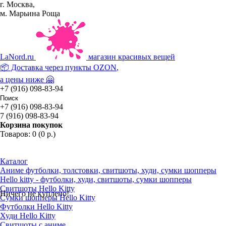
г. Москва,
м. Марьина Роща
La
Nord.ru
магазин красивых вещей
📦 Доставка через пункты
OZON
,
а цены ниже 🤗
+7 (916) 098-83-94
+7 (916) 098-83-94
7 (916) 098-83-94
Корзина покупок
Товаров: 0 (0 р.)
Каталог
Аниме футболки, толстовки, свитшоты, худи, сумки шопперы
Hello kitty - футболки, худи, свитшоты, сумки шопперы
Свитшоты Hello Kitty
Ничего не куплено!
Сумки шопперы Hello Kitty
Футболки Hello Kitty
Худи Hello Kitty
Свитшоты с аниме