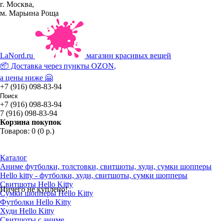
г. Москва,
м. Марьина Роща
La
Nord.ru
магазин красивых вещей
📦 Доставка через пункты
OZON
,
а цены ниже 🤗
+7 (916) 098-83-94
+7 (916) 098-83-94
7 (916) 098-83-94
Корзина покупок
Товаров: 0 (0 р.)
Каталог
Аниме футболки, толстовки, свитшоты, худи, сумки шопперы
Hello kitty - футболки, худи, свитшоты, сумки шопперы
Свитшоты Hello Kitty
Ничего не куплено!
Сумки шопперы Hello Kitty
Футболки Hello Kitty
Худи Hello Kitty
Свитшоты с аниме