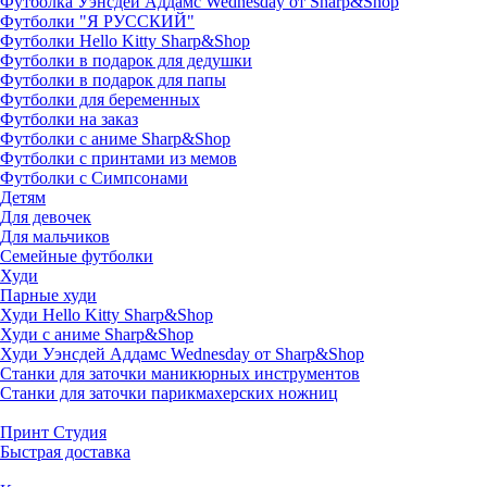
Футболка Уэнсдей Аддамс Wednesday от Sharp&Shop
Футболки "Я РУССКИЙ"
Футболки Hello Kitty Sharp&Shop
Футболки в подарок для дедушки
Футболки в подарок для папы
Футболки для беременных
Футболки на заказ
Футболки с аниме Sharp&Shop
Футболки с принтами из мемов
Футболки с Симпсонами
Детям
Для девочек
Для мальчиков
Семейные футболки
Худи
Парные худи
Худи Hello Kitty Sharp&Shop
Худи с аниме Sharp&Shop
Худи Уэнсдей Аддамс Wednesday от Sharp&Shop
Станки для заточки маникюрных инструментов
Станки для заточки парикмахерских ножниц
Принт Студия
Быстрая доставка