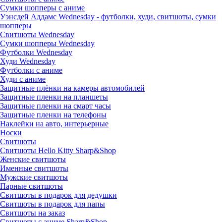
Сумки шопперы с аниме
Уэнсдей Аддамс Wednesday - футболки, худи, свитшоты, сумки
шопперы
Свитшоты Wednesday
Сумки шопперы Wednesday
Футболки Wednesday
Худи Wednesday
Футболки с аниме
Худи с аниме
Защитные плёнки на камеры автомобилей
Защитные пленки на планшеты
Защитные пленки на смарт часы
Защитные пленки на телефоны
Наклейки на авто, интерьерные
Носки
Свитшоты
Cвитшоты Hello Kitty Sharp&Shop
Женские свитшоты
Именные свитшоты
Мужские свитшоты
Парные свитшоты
Свитшоты в подарок для дедушки
Свитшоты в подарок для папы
Свитшоты на заказ
Свитшоты с аниме Sharp&Shop