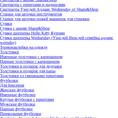
Свитшоты с принтами и надписями
Свитшоты Уэнсдей Аддамс Wednesday от Sharp&Shop
Станки для заточки инструментов
Станки для заточки ножей машинок для стрижки
Сумки
Сумки с аниме Sharp&Shop
Сумки шопперы Hello Kitty Куроми
Сумки шопперы Wednesday (Уэнсдей Венсдей семейка аддамс
wensday)
Термонаклейки на одежду
Толстовки
Именные толстовки с капюшоном
Парные толстовки с капюшоном
Толстовки в подарок для дедушки
Толстовки в подарок для папы
Толстовки со смешными принтами
Футболки
Для боксеров
Женские футболки
Именные футболки
Крутые футболки с принтами
Мужские футболки
Парные футболки
Прикольные футболки