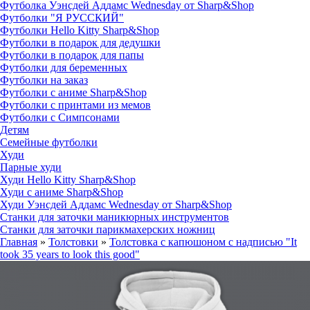
Футболка Уэнсдей Аддамс Wednesday от Sharp&Shop
Футболки "Я РУССКИЙ"
Футболки Hello Kitty Sharp&Shop
Футболки в подарок для дедушки
Футболки в подарок для папы
Футболки для беременных
Футболки на заказ
Футболки с аниме Sharp&Shop
Футболки с принтами из мемов
Футболки с Симпсонами
Детям
Семейные футболки
Худи
Парные худи
Худи Hello Kitty Sharp&Shop
Худи с аниме Sharp&Shop
Худи Уэнсдей Аддамс Wednesday от Sharp&Shop
Станки для заточки маникюрных инструментов
Станки для заточки парикмахерских ножниц
Главная
»
Толстовки
»
Толстовка с капюшоном с надписью "It
took 35 years to look this good"