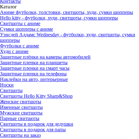
Контакты
Каталог
Аниме футболки, толстовки, свитшоты, худи, сумки шопперы
Hello kitty - футболки, худи, свитшоты, сумки шопперы
Свитшоты с аниме
Сумки шопперы с аниме
Уэнсдей Аддамс Wednesday - футболки, худи, свитшоты, сумки
шопперы
Футболки с аниме
Худи с аниме
Защитные плёнки на камеры автомобилей
Защитные пленки на планшеты
Защитные пленки на смарт часы
Защитные пленки на телефоны
Наклейки на авто, интерьерные
Носки
Свитшоты
Cвитшоты Hello Kitty Sharp&Shop
Женские свитшоты
Именные свитшоты
Мужские свитшоты
Парные свитшоты
Свитшоты в подарок для дедушки
Свитшоты в подарок для папы
Свитшоты на заказ