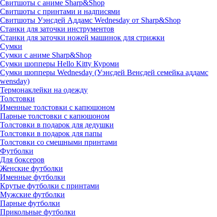
Свитшоты с аниме Sharp&Shop
Свитшоты с принтами и надписями
Свитшоты Уэнсдей Аддамс Wednesday от Sharp&Shop
Станки для заточки инструментов
Станки для заточки ножей машинок для стрижки
Сумки
Сумки с аниме Sharp&Shop
Сумки шопперы Hello Kitty Куроми
Сумки шопперы Wednesday (Уэнсдей Венсдей семейка аддамс
wensday)
Термонаклейки на одежду
Толстовки
Именные толстовки с капюшоном
Парные толстовки с капюшоном
Толстовки в подарок для дедушки
Толстовки в подарок для папы
Толстовки со смешными принтами
Футболки
Для боксеров
Женские футболки
Именные футболки
Крутые футболки с принтами
Мужские футболки
Парные футболки
Прикольные футболки