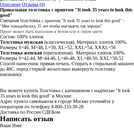
Описание
Отзывы (0)
Прикольная толстовка
с принтом
"It took 35 years to look this
good"
Смешная толстовка
с принтом "It took 35 years to look this good" -
"Мне понадобилось 35 лет чтобы выглядеть так хорошо".
Принт может быть выполнен в белом или в сером цвете.
Состав: 100% хлопок
Толстовка мужская
(классическая). Материал: хлопок 100%.
Размеры S=46, M=48, L=50, XL=52, XXL=54, XXXL=56
Толстовка
женская
(приталенная). Материал хлопок 100%.
Размеры S=42-44, M=44-46, L=46-48, XL=48-50, XXL=50-52
Способ нанесения: прямая печать. Стирать в стиральной машине
до 40С. перед стиркой желательно вывернуть толстовку
наизнанку.
Вы можете купить Толстовка с капюшоном с надписью "It took
35 years to look this good" в Москве.
Адрес пункта самовывоза в городе Москве уточняйте у
операторов по телефону 8-800-333-39-28
Доставка по России СДЕКом.
Написать отзыв
Ваше Имя: