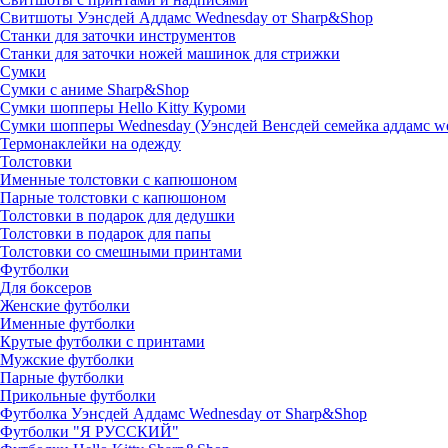
Свитшоты Уэнсдей Аддамс Wednesday от Sharp&Shop
Станки для заточки инструментов
Станки для заточки ножей машинок для стрижки
Сумки
Сумки с аниме Sharp&Shop
Сумки шопперы Hello Kitty Куроми
Сумки шопперы Wednesday (Уэнсдей Венсдей семейка аддамс w
Термонаклейки на одежду
Толстовки
Именные толстовки с капюшоном
Парные толстовки с капюшоном
Толстовки в подарок для дедушки
Толстовки в подарок для папы
Толстовки со смешными принтами
Футболки
Для боксеров
Женские футболки
Именные футболки
Крутые футболки с принтами
Мужские футболки
Парные футболки
Прикольные футболки
Футболка Уэнсдей Аддамс Wednesday от Sharp&Shop
Футболки "Я РУССКИЙ"