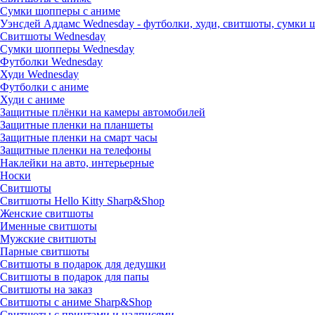
Сумки шопперы с аниме
Уэнсдей Аддамс Wednesday - футболки, худи, свитшоты, сумки
Свитшоты Wednesday
Сумки шопперы Wednesday
Футболки Wednesday
Худи Wednesday
Футболки с аниме
Худи с аниме
Защитные плёнки на камеры автомобилей
Защитные пленки на планшеты
Защитные пленки на смарт часы
Защитные пленки на телефоны
Наклейки на авто, интерьерные
Носки
Свитшоты
Cвитшоты Hello Kitty Sharp&Shop
Женские свитшоты
Именные свитшоты
Мужские свитшоты
Парные свитшоты
Свитшоты в подарок для дедушки
Свитшоты в подарок для папы
Свитшоты на заказ
Свитшоты с аниме Sharp&Shop
Свитшоты с принтами и надписями