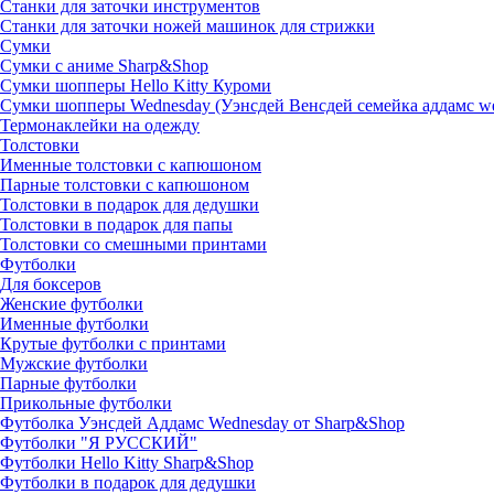
Станки для заточки инструментов
Станки для заточки ножей машинок для стрижки
Сумки
Сумки с аниме Sharp&Shop
Сумки шопперы Hello Kitty Куроми
Сумки шопперы Wednesday (Уэнсдей Венсдей семейка аддамс w
Термонаклейки на одежду
Толстовки
Именные толстовки с капюшоном
Парные толстовки с капюшоном
Толстовки в подарок для дедушки
Толстовки в подарок для папы
Толстовки со смешными принтами
Футболки
Для боксеров
Женские футболки
Именные футболки
Крутые футболки с принтами
Мужские футболки
Парные футболки
Прикольные футболки
Футболка Уэнсдей Аддамс Wednesday от Sharp&Shop
Футболки "Я РУССКИЙ"
Футболки Hello Kitty Sharp&Shop
Футболки в подарок для дедушки