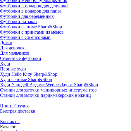
Футболки Hello Kitty Sharp&Shop
Футболки в подарок для дедушки
Футболки в подарок для папы
Футболки для беременных
Футболки на заказ
Футболки с аниме Sharp&Shop
Футболки с принтами из мемов
Футболки с Симпсонами
Детям
Для девочек
Для мальчиков
Семейные футболки
Худи
Парные худи
Худи Hello Kitty Sharp&Shop
Худи с аниме Sharp&Shop
Худи Уэнсдей Аддамс Wednesday от Sharp&Shop
Станки для заточки маникюрных инструментов
Станки для заточки парикмахерских ножниц
Принт Студия
Быстрая доставка
Контакты
Каталог