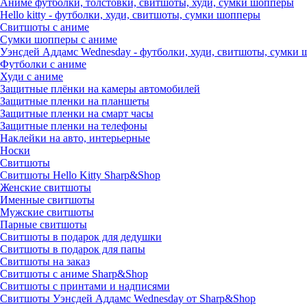
Аниме футболки, толстовки, свитшоты, худи, сумки шопперы
Hello kitty - футболки, худи, свитшоты, сумки шопперы
Свитшоты с аниме
Сумки шопперы с аниме
Уэнсдей Аддамс Wednesday - футболки, худи, свитшоты, сумки
Футболки с аниме
Худи с аниме
Защитные плёнки на камеры автомобилей
Защитные пленки на планшеты
Защитные пленки на смарт часы
Защитные пленки на телефоны
Наклейки на авто, интерьерные
Носки
Свитшоты
Cвитшоты Hello Kitty Sharp&Shop
Женские свитшоты
Именные свитшоты
Мужские свитшоты
Парные свитшоты
Свитшоты в подарок для дедушки
Свитшоты в подарок для папы
Свитшоты на заказ
Свитшоты с аниме Sharp&Shop
Свитшоты с принтами и надписями
Свитшоты Уэнсдей Аддамс Wednesday от Sharp&Shop