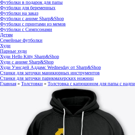
Футболки в подарок для папы
Футболки для беременных
Футболки на заказ
Футболки с аниме Sharp&Shop
Футболки с принтами из мемов
Футболки с Симпсонами
Детям
Семейные футболки
Худи
Парные худи
Худи Hello Kitty Sharp&Shop
Худи с аниме Sharp&Shop
Худи Уэнсдей Аддамс Wednesday от Sharp&Shop
Станки для заточки маникюрных инструментов
Станки для заточки парикмахерских ножниц
Главная
»
Толстовки
»
Толстовка с капюшоном для папы с надп