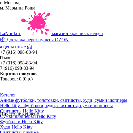
г. Москва,
м. Марьина Роща
La
Nord.ru
магазин красивых вещей
📦 Доставка через пункты
OZON
,
а цены ниже 🤗
+7 (916) 098-83-94
+7 (916) 098-83-94
7 (916) 098-83-94
Корзина покупок
Товаров: 0 (0 р.)
Каталог
Аниме футболки, толстовки, свитшоты, худи, сумки шопперы
Hello kitty - футболки, худи, свитшоты, сумки шопперы
Свитшоты Hello Kitty
Ничего не куплено!
Сумки шопперы Hello Kitty
Футболки Hello Kitty
Худи Hello Kitty
Свитшоты с аниме