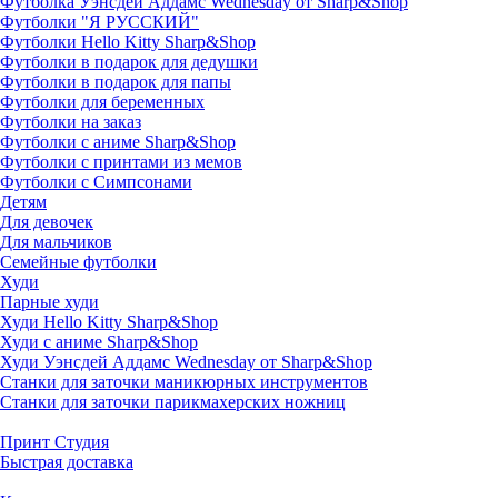
Футболка Уэнсдей Аддамс Wednesday от Sharp&Shop
Футболки "Я РУССКИЙ"
Футболки Hello Kitty Sharp&Shop
Футболки в подарок для дедушки
Футболки в подарок для папы
Футболки для беременных
Футболки на заказ
Футболки с аниме Sharp&Shop
Футболки с принтами из мемов
Футболки с Симпсонами
Детям
Для девочек
Для мальчиков
Семейные футболки
Худи
Парные худи
Худи Hello Kitty Sharp&Shop
Худи с аниме Sharp&Shop
Худи Уэнсдей Аддамс Wednesday от Sharp&Shop
Станки для заточки маникюрных инструментов
Станки для заточки парикмахерских ножниц
Принт Студия
Быстрая доставка