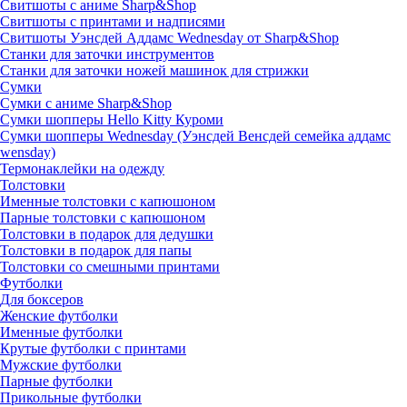
Свитшоты с аниме Sharp&Shop
Свитшоты с принтами и надписями
Свитшоты Уэнсдей Аддамс Wednesday от Sharp&Shop
Станки для заточки инструментов
Станки для заточки ножей машинок для стрижки
Сумки
Сумки с аниме Sharp&Shop
Сумки шопперы Hello Kitty Куроми
Сумки шопперы Wednesday (Уэнсдей Венсдей семейка аддамс
wensday)
Термонаклейки на одежду
Толстовки
Именные толстовки с капюшоном
Парные толстовки с капюшоном
Толстовки в подарок для дедушки
Толстовки в подарок для папы
Толстовки со смешными принтами
Футболки
Для боксеров
Женские футболки
Именные футболки
Крутые футболки с принтами
Мужские футболки
Парные футболки
Прикольные футболки