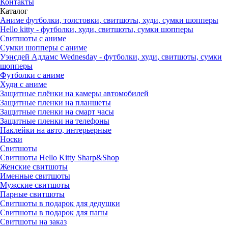
Контакты
Каталог
Аниме футболки, толстовки, свитшоты, худи, сумки шопперы
Hello kitty - футболки, худи, свитшоты, сумки шопперы
Свитшоты с аниме
Сумки шопперы с аниме
Уэнсдей Аддамс Wednesday - футболки, худи, свитшоты, сумки
шопперы
Футболки с аниме
Худи с аниме
Защитные плёнки на камеры автомобилей
Защитные пленки на планшеты
Защитные пленки на смарт часы
Защитные пленки на телефоны
Наклейки на авто, интерьерные
Носки
Свитшоты
Cвитшоты Hello Kitty Sharp&Shop
Женские свитшоты
Именные свитшоты
Мужские свитшоты
Парные свитшоты
Свитшоты в подарок для дедушки
Свитшоты в подарок для папы
Свитшоты на заказ