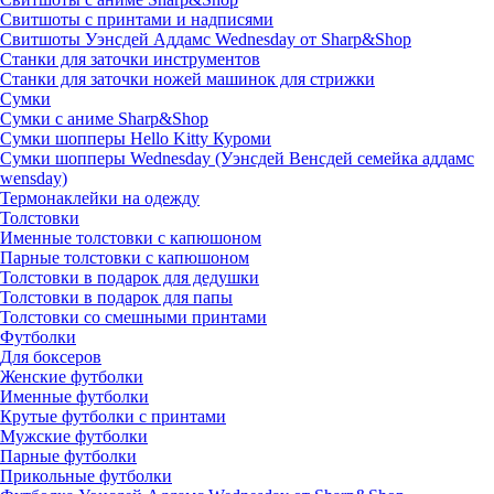
Свитшоты с принтами и надписями
Свитшоты Уэнсдей Аддамс Wednesday от Sharp&Shop
Станки для заточки инструментов
Станки для заточки ножей машинок для стрижки
Сумки
Сумки с аниме Sharp&Shop
Сумки шопперы Hello Kitty Куроми
Сумки шопперы Wednesday (Уэнсдей Венсдей семейка аддамс
wensday)
Термонаклейки на одежду
Толстовки
Именные толстовки с капюшоном
Парные толстовки с капюшоном
Толстовки в подарок для дедушки
Толстовки в подарок для папы
Толстовки со смешными принтами
Футболки
Для боксеров
Женские футболки
Именные футболки
Крутые футболки с принтами
Мужские футболки
Парные футболки
Прикольные футболки