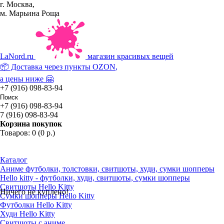
г. Москва,
м. Марьина Роща
La
Nord.ru
магазин красивых вещей
📦 Доставка через пункты
OZON
,
а цены ниже 🤗
+7 (916) 098-83-94
+7 (916) 098-83-94
7 (916) 098-83-94
Корзина покупок
Товаров: 0 (0 р.)
Каталог
Аниме футболки, толстовки, свитшоты, худи, сумки шопперы
Hello kitty - футболки, худи, свитшоты, сумки шопперы
Свитшоты Hello Kitty
Ничего не куплено!
Сумки шопперы Hello Kitty
Футболки Hello Kitty
Худи Hello Kitty
Свитшоты с аниме