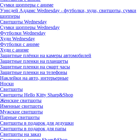
Сумки шопперы с аниме
Уэнсдей Аддамс Wednesday - футболки, худи, свитшоты, сумки
шопперы
Свитшоты Wednesday
Сумки шопперы Wednesday
Футболки Wednesday
Худи Wednesday
Футболки с аниме
Худи с аниме
Защитные плёнки на камеры автомобилей
Защитные пленки на планшеты
Защитные пленки на смарт часы
Защитные пленки на телефоны
Наклейки на авто, интерьерные
Носки
Свитшоты
Cвитшоты Hello Kitty Sharp&Shop
Женские свитшоты
Именные свитшоты
Мужские свитшоты
Парные свитшоты
Свитшоты в подарок для дедушки
Свитшоты в подарок для папы
Свитшоты на заказ
Свитшоты с аниме Sharp&Shop