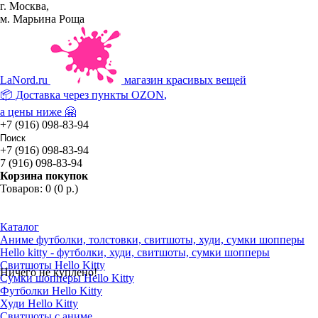
г. Москва,
м. Марьина Роща
La
Nord.ru
магазин красивых вещей
📦 Доставка через пункты
OZON
,
а цены ниже 🤗
+7 (916) 098-83-94
+7 (916) 098-83-94
7 (916) 098-83-94
Корзина покупок
Товаров: 0 (0 р.)
Каталог
Аниме футболки, толстовки, свитшоты, худи, сумки шопперы
Hello kitty - футболки, худи, свитшоты, сумки шопперы
Свитшоты Hello Kitty
Ничего не куплено!
Сумки шопперы Hello Kitty
Футболки Hello Kitty
Худи Hello Kitty
Свитшоты с аниме