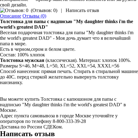
свой дизайн.
(
Отзывов: 0
)
|
Написать отзыв
Описание
Отзывы (0)
Толстовка
для папы с надписью
"My daughter thinks i'm the
world's greatest DAD"
Веселая подарочная толстовка для папы "My daughter thinks i'm
the world's greatest DAD" - Моя дочь думает что я величайший
папа в мире.
Есть в черном,сером и белом цвете.
Состав: 100% хлопок
Толстовка мужская
(классическая). Материал: хлопок 100%.
Размеры S=46, M=48, L=50, XL=52, XXL=54, XXXL=56
Способ нанесения: прямая печать. Стирать в стиральной машине
до 40С. перед стиркой желательно вывернуть толстовку
наизнанку.
Вы можете купить Толстовка с капюшоном для папы с
надписью "My daughter thinks i'm the world's greatest DAD" в
Москве.
Адрес пункта самовывоза в городе Москве уточняйте у
операторов по телефону 8-800-333-39-28
Доставка по России СДЕКом.
Написать отзыв