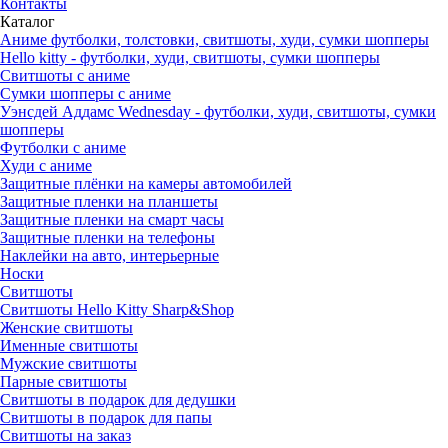
Контакты
Каталог
Аниме футболки, толстовки, свитшоты, худи, сумки шопперы
Hello kitty - футболки, худи, свитшоты, сумки шопперы
Свитшоты с аниме
Сумки шопперы с аниме
Уэнсдей Аддамс Wednesday - футболки, худи, свитшоты, сумки
шопперы
Футболки с аниме
Худи с аниме
Защитные плёнки на камеры автомобилей
Защитные пленки на планшеты
Защитные пленки на смарт часы
Защитные пленки на телефоны
Наклейки на авто, интерьерные
Носки
Свитшоты
Cвитшоты Hello Kitty Sharp&Shop
Женские свитшоты
Именные свитшоты
Мужские свитшоты
Парные свитшоты
Свитшоты в подарок для дедушки
Свитшоты в подарок для папы
Свитшоты на заказ