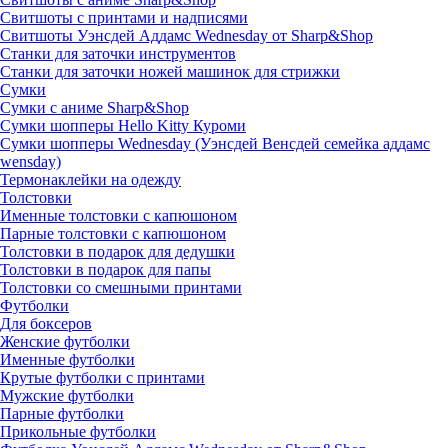
Свитшоты с принтами и надписями
Свитшоты Уэнсдей Аддамс Wednesday от Sharp&Shop
Станки для заточки инструментов
Станки для заточки ножей машинок для стрижки
Сумки
Сумки с аниме Sharp&Shop
Сумки шопперы Hello Kitty Куроми
Сумки шопперы Wednesday (Уэнсдей Венсдей семейка аддамс
wensday)
Термонаклейки на одежду
Толстовки
Именные толстовки с капюшоном
Парные толстовки с капюшоном
Толстовки в подарок для дедушки
Толстовки в подарок для папы
Толстовки со смешными принтами
Футболки
Для боксеров
Женские футболки
Именные футболки
Крутые футболки с принтами
Мужские футболки
Парные футболки
Прикольные футболки