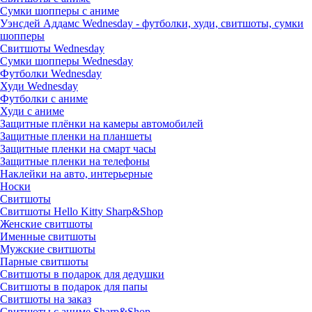
Сумки шопперы с аниме
Уэнсдей Аддамс Wednesday - футболки, худи, свитшоты, сумки
шопперы
Свитшоты Wednesday
Сумки шопперы Wednesday
Футболки Wednesday
Худи Wednesday
Футболки с аниме
Худи с аниме
Защитные плёнки на камеры автомобилей
Защитные пленки на планшеты
Защитные пленки на смарт часы
Защитные пленки на телефоны
Наклейки на авто, интерьерные
Носки
Свитшоты
Cвитшоты Hello Kitty Sharp&Shop
Женские свитшоты
Именные свитшоты
Мужские свитшоты
Парные свитшоты
Свитшоты в подарок для дедушки
Свитшоты в подарок для папы
Свитшоты на заказ
Свитшоты с аниме Sharp&Shop