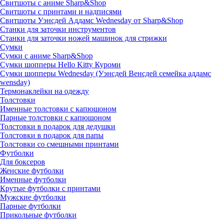
Свитшоты с аниме Sharp&Shop
Свитшоты с принтами и надписями
Свитшоты Уэнсдей Аддамс Wednesday от Sharp&Shop
Станки для заточки инструментов
Станки для заточки ножей машинок для стрижки
Сумки
Сумки с аниме Sharp&Shop
Сумки шопперы Hello Kitty Куроми
Сумки шопперы Wednesday (Уэнсдей Венсдей семейка аддамс
wensday)
Термонаклейки на одежду
Толстовки
Именные толстовки с капюшоном
Парные толстовки с капюшоном
Толстовки в подарок для дедушки
Толстовки в подарок для папы
Толстовки со смешными принтами
Футболки
Для боксеров
Женские футболки
Именные футболки
Крутые футболки с принтами
Мужские футболки
Парные футболки
Прикольные футболки