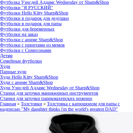
Футболка Уэнсдей Аддамс Wednesday от Sharp&Shop
Футболки "Я РУССКИЙ"
Футболки Hello Kitty Sharp&Shop
Футболки в подарок для дедушки
Футболки в подарок для папы
Футболки для беременных
Футболки на заказ
Футболки с аниме Sharp&Shop
Футболки с принтами из мемов
Футболки с Симпсонами
Детям
Семейные футболки
Худи
Парные худи
Худи Hello Kitty Sharp&Shop
Худи с аниме Sharp&Shop
Худи Уэнсдей Аддамс Wednesday от Sharp&Shop
Станки для заточки маникюрных инструментов
Станки для заточки парикмахерских ножниц
Главная
»
Толстовки
»
Толстовка с капюшоном для папы с
надписью "My daughter thinks i'm the world's greatest DAD"