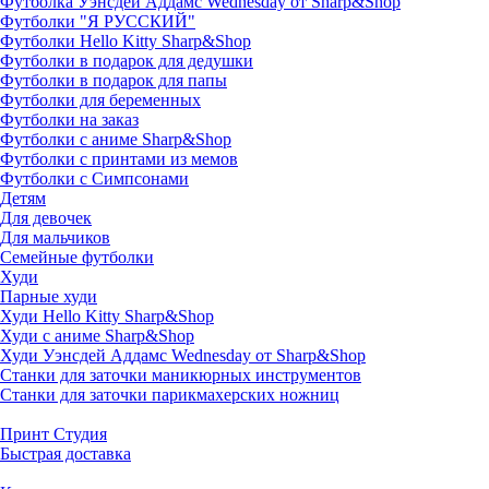
Футболка Уэнсдей Аддамс Wednesday от Sharp&Shop
Футболки "Я РУССКИЙ"
Футболки Hello Kitty Sharp&Shop
Футболки в подарок для дедушки
Футболки в подарок для папы
Футболки для беременных
Футболки на заказ
Футболки с аниме Sharp&Shop
Футболки с принтами из мемов
Футболки с Симпсонами
Детям
Для девочек
Для мальчиков
Семейные футболки
Худи
Парные худи
Худи Hello Kitty Sharp&Shop
Худи с аниме Sharp&Shop
Худи Уэнсдей Аддамс Wednesday от Sharp&Shop
Станки для заточки маникюрных инструментов
Станки для заточки парикмахерских ножниц
Принт Студия
Быстрая доставка