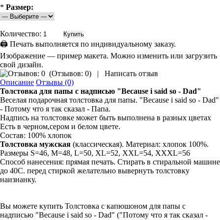
*
Размер:
Количество:
🖨 Печать выполняется по индивидуальному заказу.
Изображение — пример макета. Можно изменить или загрузить
свой дизайн.
(
Отзывов: 0
)
|
Написать отзыв
Описание
Отзывы (0)
Толстовка
для папы
с надписью "Because i said so - Dad"
Веселая подарочная толстовка для папы. "Because i said so - Dad"
- Потому что я так сказал - Папа.
Надпись на толстовке может быть выполнена в разных цветах
Есть в черном,сером и белом цвете.
Состав: 100% хлопок
Толстовка мужская
(классическая). Материал: хлопок 100%.
Размеры S=46, M=48, L=50, XL=52, XXL=54, XXXL=56
Способ нанесения: прямая печать. Стирать в стиральной машине
до 40С. перед стиркой желательно вывернуть толстовку
наизнанку.
Вы можете купить Толстовка с капюшоном для папы с
надписью "Because i said so - Dad" ("Потому что я так сказал -