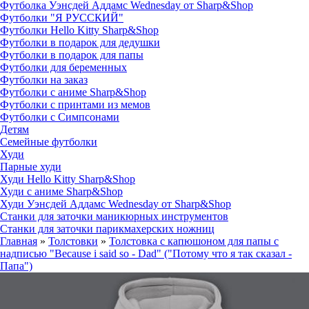
Футболка Уэнсдей Аддамс Wednesday от Sharp&Shop
Футболки "Я РУССКИЙ"
Футболки Hello Kitty Sharp&Shop
Футболки в подарок для дедушки
Футболки в подарок для папы
Футболки для беременных
Футболки на заказ
Футболки с аниме Sharp&Shop
Футболки с принтами из мемов
Футболки с Симпсонами
Детям
Семейные футболки
Худи
Парные худи
Худи Hello Kitty Sharp&Shop
Худи с аниме Sharp&Shop
Худи Уэнсдей Аддамс Wednesday от Sharp&Shop
Станки для заточки маникюрных инструментов
Станки для заточки парикмахерских ножниц
Главная
»
Толстовки
»
Толстовка с капюшоном для папы с
надписью "Because i said so - Dad" ("Потому что я так сказал -
Папа")