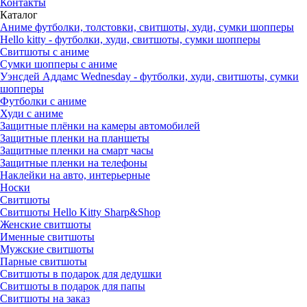
Контакты
Каталог
Аниме футболки, толстовки, свитшоты, худи, сумки шопперы
Hello kitty - футболки, худи, свитшоты, сумки шопперы
Свитшоты с аниме
Сумки шопперы с аниме
Уэнсдей Аддамс Wednesday - футболки, худи, свитшоты, сумки
шопперы
Футболки с аниме
Худи с аниме
Защитные плёнки на камеры автомобилей
Защитные пленки на планшеты
Защитные пленки на смарт часы
Защитные пленки на телефоны
Наклейки на авто, интерьерные
Носки
Свитшоты
Cвитшоты Hello Kitty Sharp&Shop
Женские свитшоты
Именные свитшоты
Мужские свитшоты
Парные свитшоты
Свитшоты в подарок для дедушки
Свитшоты в подарок для папы
Свитшоты на заказ