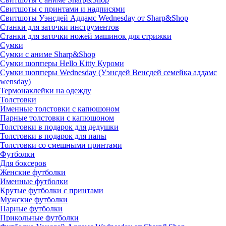
Свитшоты с принтами и надписями
Свитшоты Уэнсдей Аддамс Wednesday от Sharp&Shop
Станки для заточки инструментов
Станки для заточки ножей машинок для стрижки
Сумки
Сумки с аниме Sharp&Shop
Сумки шопперы Hello Kitty Куроми
Сумки шопперы Wednesday (Уэнсдей Венсдей семейка аддамс
wensday)
Термонаклейки на одежду
Толстовки
Именные толстовки с капюшоном
Парные толстовки с капюшоном
Толстовки в подарок для дедушки
Толстовки в подарок для папы
Толстовки со смешными принтами
Футболки
Для боксеров
Женские футболки
Именные футболки
Крутые футболки с принтами
Мужские футболки
Парные футболки
Прикольные футболки