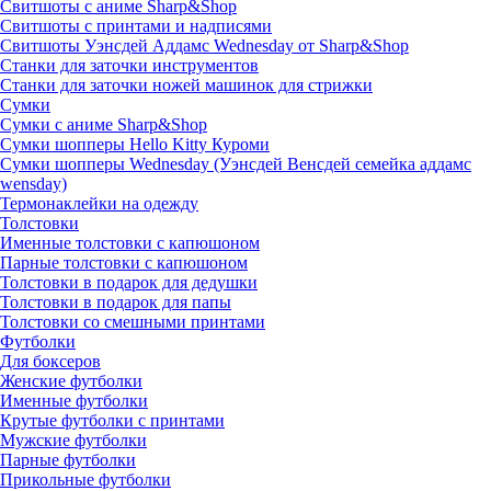
Свитшоты с аниме Sharp&Shop
Свитшоты с принтами и надписями
Свитшоты Уэнсдей Аддамс Wednesday от Sharp&Shop
Станки для заточки инструментов
Станки для заточки ножей машинок для стрижки
Сумки
Сумки с аниме Sharp&Shop
Сумки шопперы Hello Kitty Куроми
Сумки шопперы Wednesday (Уэнсдей Венсдей семейка аддамс
wensday)
Термонаклейки на одежду
Толстовки
Именные толстовки с капюшоном
Парные толстовки с капюшоном
Толстовки в подарок для дедушки
Толстовки в подарок для папы
Толстовки со смешными принтами
Футболки
Для боксеров
Женские футболки
Именные футболки
Крутые футболки с принтами
Мужские футболки
Парные футболки
Прикольные футболки