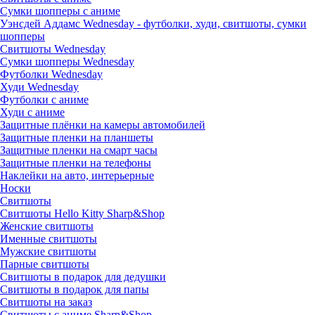
Сумки шопперы с аниме
Уэнсдей Аддамс Wednesday - футболки, худи, свитшоты, сумки
шопперы
Свитшоты Wednesday
Сумки шопперы Wednesday
Футболки Wednesday
Худи Wednesday
Футболки с аниме
Худи с аниме
Защитные плёнки на камеры автомобилей
Защитные пленки на планшеты
Защитные пленки на смарт часы
Защитные пленки на телефоны
Наклейки на авто, интерьерные
Носки
Свитшоты
Cвитшоты Hello Kitty Sharp&Shop
Женские свитшоты
Именные свитшоты
Мужские свитшоты
Парные свитшоты
Свитшоты в подарок для дедушки
Свитшоты в подарок для папы
Свитшоты на заказ
Свитшоты с аниме Sharp&Shop