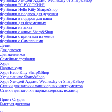
Футболка Уэнсдей Аддамс Wednesday от Sharp&Shop
Футболки "Я РУССКИЙ"
Футболки Hello Kitty Sharp&Shop
Футболки в подарок для дедушки
Футболки в подарок для папы
Футболки для беременных
Футболки на заказ
Футболки с аниме Sharp&Shop
Футболки с принтами из мемов
Футболки с Симпсонами
Детям
Для девочек
Для мальчиков
Семейные футболки
Худи
Парные худи
Худи Hello Kitty Sharp&Shop
Худи с аниме Sharp&Shop
Худи Уэнсдей Аддамс Wednesday от Sharp&Shop
Станки для заточки маникюрных инструментов
Станки для заточки парикмахерских ножниц
Принт Студия
Быстрая доставка