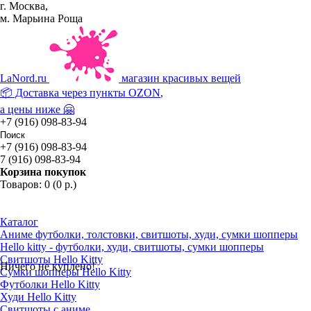
г. Москва,
м. Марьина Роща
La
Nord.ru
магазин красивых вещей
📦 Доставка через пункты
OZON
,
а цены ниже 🤗
+7 (916) 098-83-94
+7 (916) 098-83-94
7 (916) 098-83-94
Корзина покупок
Товаров: 0 (0 р.)
Каталог
Аниме футболки, толстовки, свитшоты, худи, сумки шопперы
Hello kitty - футболки, худи, свитшоты, сумки шопперы
Свитшоты Hello Kitty
Ничего не куплено!
Сумки шопперы Hello Kitty
Футболки Hello Kitty
Худи Hello Kitty
Свитшоты с аниме