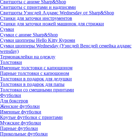
Свитшоты с аниме Sharp&Shop
Свитшоты с принтами и надписями
Свитшоты Уэнсдей Аддамс Wednesday от Sharp&Shop
Станки для заточки инструментов
Станки для заточки ножей машинок для стрижки
Сумки
Сумки с аниме Sharp&Shop
Сумки шопперы Hello Kitty Куроми
Сумки шопперы Wednesday (Уэнсдей Венсдей семейка аддамс
wensday)
Термонаклейки на одежду
Толстовки
Именные толстовки с капюшоном
Парные толстовки с капюшоном
Толстовки в подарок для дедушки
Толстовки в подарок для папы
Толстовки со смешными принтами
Футболки
Для боксеров
Женские футболки
Именные футболки
Крутые футболки с принтами
Мужские футболки
Парные футболки
Прикольные футболки