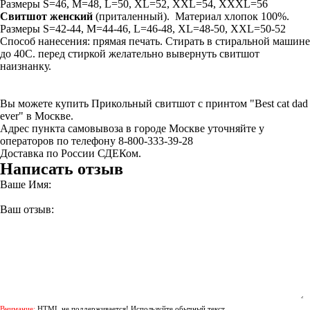
Размеры S=46, M=48, L=50, XL=52, XXL=54, XXXL=56
Свитшот
женский
(приталенный). Материал хлопок 100%.
Размеры S=42-44, M=44-46, L=46-48, XL=48-50, XXL=50-52
Способ нанесения: прямая печать. Стирать в стиральной машине
до 40С. перед стиркой желательно вывернуть свитшот
наизнанку.
Вы можете купить Прикольный свитшот с принтом "Best cat dad
ever" в Москве.
Адрес пункта самовывоза в городе Москве уточняйте у
операторов по телефону 8-800-333-39-28
Доставка по России СДЕКом.
Написать отзыв
Ваше Имя:
Ваш отзыв:
Внимание:
HTML не поддерживается! Используйте обычный текст.