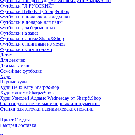
Футболка Уэнсдей Аддамс Wednesday от Sharp&Shop
Футболки "Я РУССКИЙ"
Футболки Hello Kitty Sharp&Shop
Футболки в подарок для дедушки
Футболки в подарок для папы
Футболки для беременных
Футболки на заказ
Футболки с аниме Sharp&Shop
Футболки с принтами из мемов
Футболки с Симпсонами
Детям
Для девочек
Для мальчиков
Семейные футболки
Худи
Парные худи
Худи Hello Kitty Sharp&Shop
Худи с аниме Sharp&Shop
Худи Уэнсдей Аддамс Wednesday от Sharp&Shop
Станки для заточки маникюрных инструментов
Станки для заточки парикмахерских ножниц
Принт Студия
Быстрая доставка