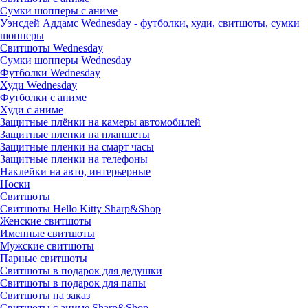
Сумки шопперы с аниме
Уэнсдей Аддамс Wednesday - футболки, худи, свитшоты, сумки
шопперы
Свитшоты Wednesday
Сумки шопперы Wednesday
Футболки Wednesday
Худи Wednesday
Футболки с аниме
Худи с аниме
Защитные плёнки на камеры автомобилей
Защитные пленки на планшеты
Защитные пленки на смарт часы
Защитные пленки на телефоны
Наклейки на авто, интерьерные
Носки
Свитшоты
Cвитшоты Hello Kitty Sharp&Shop
Женские свитшоты
Именные свитшоты
Мужские свитшоты
Парные свитшоты
Свитшоты в подарок для дедушки
Свитшоты в подарок для папы
Свитшоты на заказ
Свитшоты с аниме Sharp&Shop