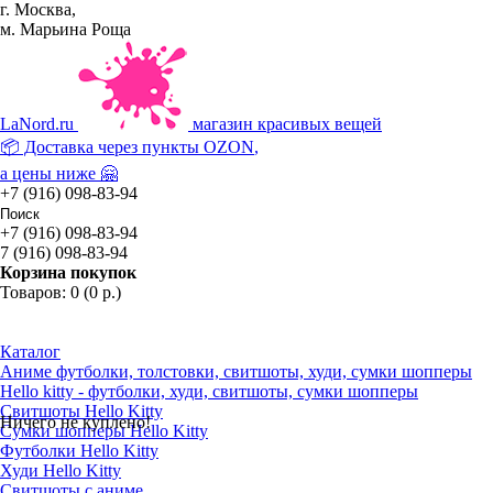
г. Москва,
м. Марьина Роща
La
Nord.ru
магазин красивых вещей
📦 Доставка через пункты
OZON
,
а цены ниже 🤗
+7 (916) 098-83-94
+7 (916) 098-83-94
7 (916) 098-83-94
Корзина покупок
Товаров: 0 (0 р.)
Каталог
Аниме футболки, толстовки, свитшоты, худи, сумки шопперы
Hello kitty - футболки, худи, свитшоты, сумки шопперы
Свитшоты Hello Kitty
Ничего не куплено!
Сумки шопперы Hello Kitty
Футболки Hello Kitty
Худи Hello Kitty
Свитшоты с аниме