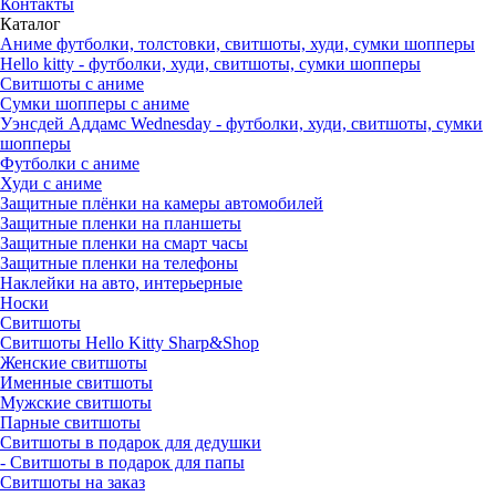
Контакты
Каталог
Аниме футболки, толстовки, свитшоты, худи, сумки шопперы
Hello kitty - футболки, худи, свитшоты, сумки шопперы
Свитшоты с аниме
Сумки шопперы с аниме
Уэнсдей Аддамс Wednesday - футболки, худи, свитшоты, сумки
шопперы
Футболки с аниме
Худи с аниме
Защитные плёнки на камеры автомобилей
Защитные пленки на планшеты
Защитные пленки на смарт часы
Защитные пленки на телефоны
Наклейки на авто, интерьерные
Носки
Свитшоты
Cвитшоты Hello Kitty Sharp&Shop
Женские свитшоты
Именные свитшоты
Мужские свитшоты
Парные свитшоты
Свитшоты в подарок для дедушки
- Свитшоты в подарок для папы
Свитшоты на заказ