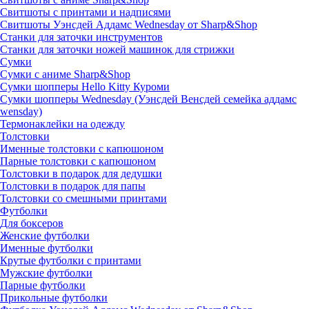
Свитшоты с принтами и надписями
Свитшоты Уэнсдей Аддамс Wednesday от Sharp&Shop
Станки для заточки инструментов
Станки для заточки ножей машинок для стрижки
Сумки
Сумки с аниме Sharp&Shop
Сумки шопперы Hello Kitty Куроми
Сумки шопперы Wednesday (Уэнсдей Венсдей семейка аддамс
wensday)
Термонаклейки на одежду
Толстовки
Именные толстовки с капюшоном
Парные толстовки с капюшоном
Толстовки в подарок для дедушки
Толстовки в подарок для папы
Толстовки со смешными принтами
Футболки
Для боксеров
Женские футболки
Именные футболки
Крутые футболки с принтами
Мужские футболки
Парные футболки
Прикольные футболки