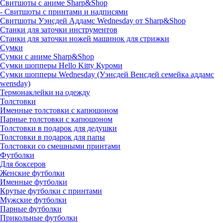
Свитшоты с аниме Sharp&Shop
- Свитшоты с принтами и надписями
Свитшоты Уэнсдей Аддамс Wednesday от Sharp&Shop
Станки для заточки инструментов
Станки для заточки ножей машинок для стрижки
Сумки
Сумки с аниме Sharp&Shop
Сумки шопперы Hello Kitty Куроми
Сумки шопперы Wednesday (Уэнсдей Венсдей семейка аддамс
wensday)
Термонаклейки на одежду
Толстовки
Именные толстовки с капюшоном
Парные толстовки с капюшоном
Толстовки в подарок для дедушки
Толстовки в подарок для папы
Толстовки со смешными принтами
Футболки
Для боксеров
Женские футболки
Именные футболки
Крутые футболки с принтами
Мужские футболки
Парные футболки
Прикольные футболки