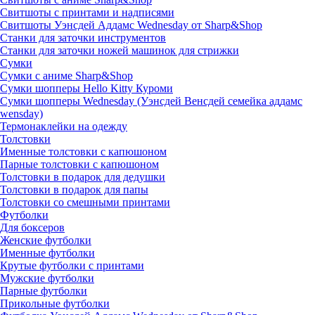
Свитшоты с принтами и надписями
Свитшоты Уэнсдей Аддамс Wednesday от Sharp&Shop
Станки для заточки инструментов
Станки для заточки ножей машинок для стрижки
Сумки
Сумки с аниме Sharp&Shop
Сумки шопперы Hello Kitty Куроми
Сумки шопперы Wednesday (Уэнсдей Венсдей семейка аддамс
wensday)
Термонаклейки на одежду
Толстовки
Именные толстовки с капюшоном
Парные толстовки с капюшоном
Толстовки в подарок для дедушки
Толстовки в подарок для папы
Толстовки со смешными принтами
Футболки
Для боксеров
Женские футболки
Именные футболки
Крутые футболки с принтами
Мужские футболки
Парные футболки
Прикольные футболки