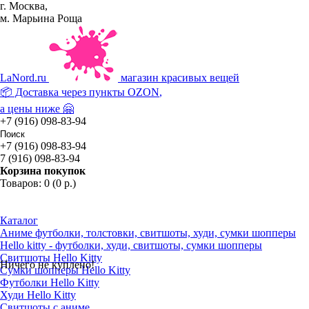
г. Москва,
м. Марьина Роща
La
Nord.ru
магазин красивых вещей
📦 Доставка через пункты
OZON
,
а цены ниже 🤗
+7 (916) 098-83-94
+7 (916) 098-83-94
7 (916) 098-83-94
Корзина покупок
Товаров: 0 (0 р.)
Каталог
Аниме футболки, толстовки, свитшоты, худи, сумки шопперы
Hello kitty - футболки, худи, свитшоты, сумки шопперы
Свитшоты Hello Kitty
Ничего не куплено!
Сумки шопперы Hello Kitty
Футболки Hello Kitty
Худи Hello Kitty
Свитшоты с аниме