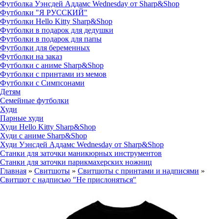
Футболка Уэнсдей Аддамс Wednesday от Sharp&Shop
Футболки "Я РУССКИЙ"
Футболки Hello Kitty Sharp&Shop
Футболки в подарок для дедушки
Футболки в подарок для папы
Футболки для беременных
Футболки на заказ
Футболки с аниме Sharp&Shop
Футболки с принтами из мемов
Футболки с Симпсонами
Детям
Семейные футболки
Худи
Парные худи
Худи Hello Kitty Sharp&Shop
Худи с аниме Sharp&Shop
Худи Уэнсдей Аддамс Wednesday от Sharp&Shop
Станки для заточки маникюрных инструментов
Станки для заточки парикмахерских ножниц
Главная
»
Свитшоты
»
Свитшоты с принтами и надписями
»
Свитшот с надписью "Не прислоняться"