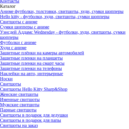
Контакты
Каталог
Аниме футболки, толстовки, свитшоты, худи, сумки шопперы
Hello kitty - футболки, худи, свитшоты, сумки шопперы
Свитшоты с аниме
Сумки шопперы с аниме
Уэнсдей Аддамс Wednesday - футболки, худи, свитшоты, сумки
шопперы
Футболки с аниме
Худи с аниме
Защитные плёнки на камеры автомобилей
Защитные пленки на планшеты
Защитные пленки на смарт часы
Защитные пленки на телефоны
Наклейки на авто, интерьерные
Носки
Свитшоты
Cвитшоты Hello Kitty Sharp&Shop
Женские свитшоты
Именные свитшоты
Мужские свитшоты
Парные свитшоты
Свитшоты в подарок для дедушки
Свитшоты в подарок для папы
Свитшоты на заказ