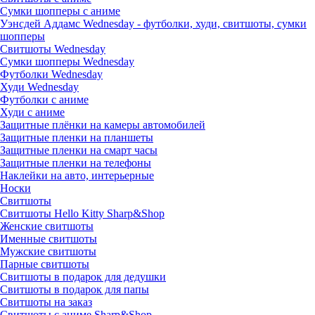
Сумки шопперы с аниме
Уэнсдей Аддамс Wednesday - футболки, худи, свитшоты, сумки
шопперы
Свитшоты Wednesday
Сумки шопперы Wednesday
Футболки Wednesday
Худи Wednesday
Футболки с аниме
Худи с аниме
Защитные плёнки на камеры автомобилей
Защитные пленки на планшеты
Защитные пленки на смарт часы
Защитные пленки на телефоны
Наклейки на авто, интерьерные
Носки
Свитшоты
Cвитшоты Hello Kitty Sharp&Shop
Женские свитшоты
Именные свитшоты
Мужские свитшоты
Парные свитшоты
Свитшоты в подарок для дедушки
Свитшоты в подарок для папы
Свитшоты на заказ
Свитшоты с аниме Sharp&Shop