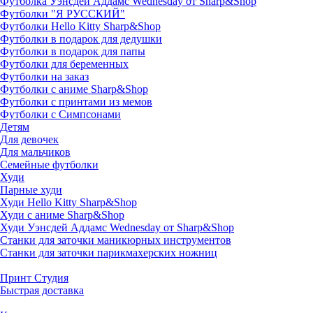
Футболка Уэнсдей Аддамс Wednesday от Sharp&Shop
Футболки "Я РУССКИЙ"
Футболки Hello Kitty Sharp&Shop
Футболки в подарок для дедушки
Футболки в подарок для папы
Футболки для беременных
Футболки на заказ
Футболки с аниме Sharp&Shop
Футболки с принтами из мемов
Футболки с Симпсонами
Детям
Для девочек
Для мальчиков
Семейные футболки
Худи
Парные худи
Худи Hello Kitty Sharp&Shop
Худи с аниме Sharp&Shop
Худи Уэнсдей Аддамс Wednesday от Sharp&Shop
Станки для заточки маникюрных инструментов
Станки для заточки парикмахерских ножниц
Принт Студия
Быстрая доставка