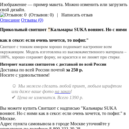
Изображение — пример макета. Можно изменить или загрузить
свой дизайн.
(
Отзывов: 0
)
|
Написать отзыв
Описание
Отзывы (0)
Прикольный свитшот
"
Кальмары SUKA воняют. Но с ними
как в сексе: если очень хочется, то пофиг.
"
Свитшот с тонким юмором хорошо поднимает настроение всем
окружающим. Модель изготовлена из высококачественного материала –
100%, хорошо сохраняет форму, не красится и не линяет при стирке.
Интернет магазин свитшотов с доставкой по всей России
Доставка по всей России почтой
за 250 р.
Носите с удовольствием!
☺
Мы можем сделать любой принт, любым шрифтом
или даже ваше фото
на заказ
!
✔
Цена не изменится. Всего 1390 р.
Вы можете купить Свитшот с надписью "Кальмары SUKA
воняют. Но с ними как в сексе: если очень хочется, то пофиг." в
Москве.
Адрес пункта самовывоза в городе Москве уточняйте у
операторов по телефону 8-800-333-39-28