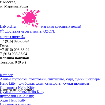
г. Москва,
м. Марьина Роща
La
Nord.ru
магазин красивых вещей
📦 Доставка через пункты
OZON
,
а цены ниже 🤗
+7 (916) 098-83-94
+7 (916) 098-83-94
7 (916) 098-83-94
Корзина покупок
Товаров: 0 (0 р.)
Каталог
Аниме футболки, толстовки, свитшоты, худи, сумки шопперы
Hello kitty - футболки, худи, свитшоты, сумки шопперы
Свитшоты Hello Kitty
Ничего не куплено!
Сумки шопперы Hello Kitty
Футболки Hello Kitty
Худи Hello Kitty
Свитшоты с аниме