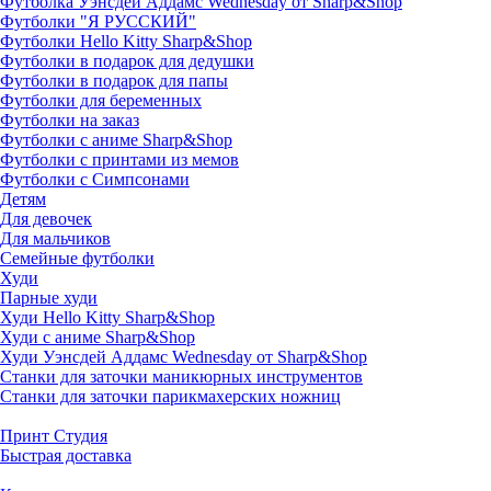
Футболка Уэнсдей Аддамс Wednesday от Sharp&Shop
Футболки "Я РУССКИЙ"
Футболки Hello Kitty Sharp&Shop
Футболки в подарок для дедушки
Футболки в подарок для папы
Футболки для беременных
Футболки на заказ
Футболки с аниме Sharp&Shop
Футболки с принтами из мемов
Футболки с Симпсонами
Детям
Для девочек
Для мальчиков
Семейные футболки
Худи
Парные худи
Худи Hello Kitty Sharp&Shop
Худи с аниме Sharp&Shop
Худи Уэнсдей Аддамс Wednesday от Sharp&Shop
Станки для заточки маникюрных инструментов
Станки для заточки парикмахерских ножниц
Принт Студия
Быстрая доставка