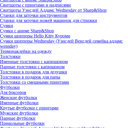
Свитшоты с принтами и надписями
Свитшоты Уэнсдей Аддамс Wednesday от Sharp&Shop
Станки для заточки инструментов
Станки для заточки ножей машинок для стрижки
Сумки
Сумки с аниме Sharp&Shop
Сумки шопперы Hello Kitty Куроми
Сумки шопперы Wednesday (Уэнсдей Венсдей семейка аддамс
wensday)
Термонаклейки на одежду
Толстовки
Именные толстовки с капюшоном
Парные толстовки с капюшоном
Толстовки в подарок для дедушки
Толстовки в подарок для папы
Толстовки со смешными принтами
Футболки
Для боксеров
Женские футболки
Именные футболки
Крутые футболки с принтами
Мужские футболки
Парные футболки
Прикольные футболки