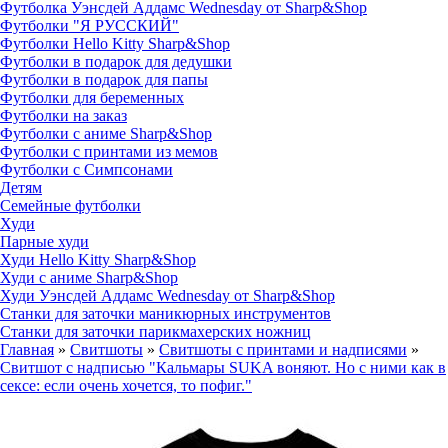
Футболка Уэнсдей Аддамс Wednesday от Sharp&Shop
Футболки "Я РУССКИЙ"
Футболки Hello Kitty Sharp&Shop
Футболки в подарок для дедушки
Футболки в подарок для папы
Футболки для беременных
Футболки на заказ
Футболки с аниме Sharp&Shop
Футболки с принтами из мемов
Футболки с Симпсонами
Детям
Семейные футболки
Худи
Парные худи
Худи Hello Kitty Sharp&Shop
Худи с аниме Sharp&Shop
Худи Уэнсдей Аддамс Wednesday от Sharp&Shop
Станки для заточки маникюрных инструментов
Станки для заточки парикмахерских ножниц
Главная
»
Свитшоты
»
Свитшоты с принтами и надписями
»
Свитшот с надписью "Кальмары SUKA воняют. Но с ними как в
сексе: если очень хочется, то пофиг."