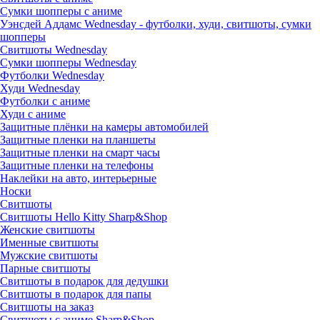
Сумки шопперы с аниме
Уэнсдей Аддамс Wednesday - футболки, худи, свитшоты, сумки
шопперы
Свитшоты Wednesday
Сумки шопперы Wednesday
Футболки Wednesday
Худи Wednesday
Футболки с аниме
Худи с аниме
Защитные плёнки на камеры автомобилей
Защитные пленки на планшеты
Защитные пленки на смарт часы
Защитные пленки на телефоны
Наклейки на авто, интерьерные
Носки
Свитшоты
Cвитшоты Hello Kitty Sharp&Shop
Женские свитшоты
Именные свитшоты
Мужские свитшоты
Парные свитшоты
Свитшоты в подарок для дедушки
Свитшоты в подарок для папы
Свитшоты на заказ
Свитшоты с аниме Sharp&Shop