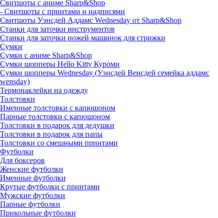
Свитшоты с аниме Sharp&Shop
- Свитшоты с принтами и надписями
Свитшоты Уэнсдей Аддамс Wednesday от Sharp&Shop
Станки для заточки инструментов
Станки для заточки ножей машинок для стрижки
Сумки
Сумки с аниме Sharp&Shop
Сумки шопперы Hello Kitty Куроми
Сумки шопперы Wednesday (Уэнсдей Венсдей семейка аддамс
wensday)
Термонаклейки на одежду
Толстовки
Именные толстовки с капюшоном
Парные толстовки с капюшоном
Толстовки в подарок для дедушки
Толстовки в подарок для папы
Толстовки со смешными принтами
Футболки
Для боксеров
Женские футболки
Именные футболки
Крутые футболки с принтами
Мужские футболки
Парные футболки
Прикольные футболки