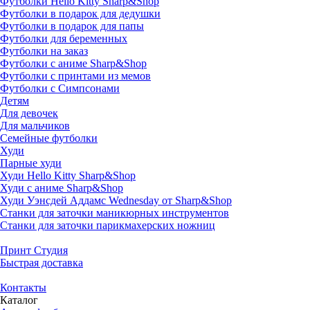
Футболки Hello Kitty Sharp&Shop
Футболки в подарок для дедушки
Футболки в подарок для папы
Футболки для беременных
Футболки на заказ
Футболки с аниме Sharp&Shop
Футболки с принтами из мемов
Футболки с Симпсонами
Детям
Для девочек
Для мальчиков
Семейные футболки
Худи
Парные худи
Худи Hello Kitty Sharp&Shop
Худи с аниме Sharp&Shop
Худи Уэнсдей Аддамс Wednesday от Sharp&Shop
Станки для заточки маникюрных инструментов
Станки для заточки парикмахерских ножниц
Принт Студия
Быстрая доставка
Контакты
Каталог