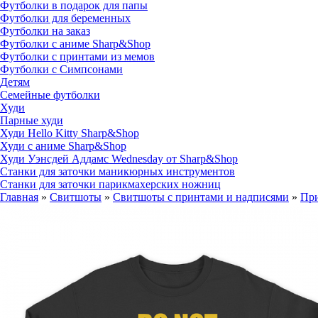
Футболки в подарок для папы
Футболки для беременных
Футболки на заказ
Футболки с аниме Sharp&Shop
Футболки с принтами из мемов
Футболки с Симпсонами
Детям
Семейные футболки
Худи
Парные худи
Худи Hello Kitty Sharp&Shop
Худи с аниме Sharp&Shop
Худи Уэнсдей Аддамс Wednesday от Sharp&Shop
Станки для заточки маникюрных инструментов
Станки для заточки парикмахерских ножниц
Главная
»
Свитшоты
»
Свитшоты с принтами и надписями
»
При