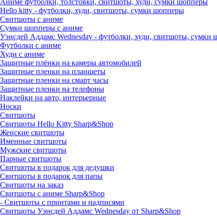
Аниме футболки, толстовки, свитшоты, худи, сумки шопперы
Hello kitty - футболки, худи, свитшоты, сумки шопперы
Свитшоты с аниме
Сумки шопперы с аниме
Уэнсдей Аддамс Wednesday - футболки, худи, свитшоты, сумки
Футболки с аниме
Худи с аниме
Защитные плёнки на камеры автомобилей
Защитные пленки на планшеты
Защитные пленки на смарт часы
Защитные пленки на телефоны
Наклейки на авто, интерьерные
Носки
Свитшоты
Cвитшоты Hello Kitty Sharp&Shop
Женские свитшоты
Именные свитшоты
Мужские свитшоты
Парные свитшоты
Свитшоты в подарок для дедушки
Свитшоты в подарок для папы
Свитшоты на заказ
Свитшоты с аниме Sharp&Shop
- Свитшоты с принтами и надписями
Свитшоты Уэнсдей Аддамс Wednesday от Sharp&Shop