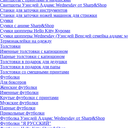
Свитшоты Уэнсдей Аддамс Wednesday от Sharp&Shop
Станки для заточки инструментов
Станки для заточки ножей машинок для стрижки
Сумки
Сумки с аниме Sharp&Shop
Сумки шопперы Hello Kitty Куроми
Сумки шопперы Wednesday (Уэнсдей Венсдей семейка аддамс w
Термонаклейки на одежду
Толстовки
Именные толстовки с капюшоном
Парные толстовки с капюшоном
Толстовки в подарок для дедушки
Толстовки в подарок для папы
Толстовки со смешными принтами
Футболки
Для боксеров
Женские футболки
Именные футболки
Крутые футболки с принтами
Мужские футболки
Парные футболки
Прикольные футболки
Футболка Уэнсдей Аддамс Wednesday от Sharp&Shop
Футболки "Я РУССКИЙ"