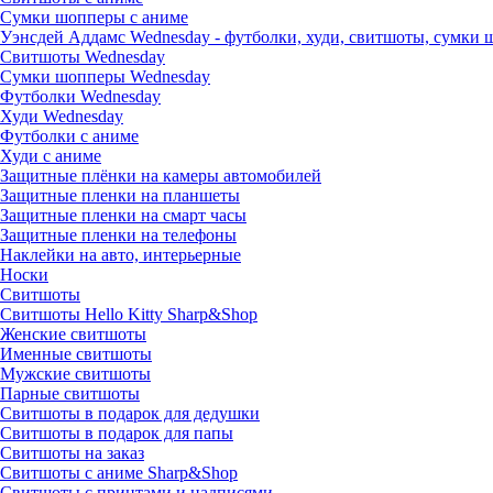
Сумки шопперы с аниме
Уэнсдей Аддамс Wednesday - футболки, худи, свитшоты, сумки
Свитшоты Wednesday
Сумки шопперы Wednesday
Футболки Wednesday
Худи Wednesday
Футболки с аниме
Худи с аниме
Защитные плёнки на камеры автомобилей
Защитные пленки на планшеты
Защитные пленки на смарт часы
Защитные пленки на телефоны
Наклейки на авто, интерьерные
Носки
Свитшоты
Cвитшоты Hello Kitty Sharp&Shop
Женские свитшоты
Именные свитшоты
Мужские свитшоты
Парные свитшоты
Свитшоты в подарок для дедушки
Свитшоты в подарок для папы
Свитшоты на заказ
Свитшоты с аниме Sharp&Shop
Свитшоты с принтами и надписями