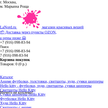
г. Москва,
м. Марьина Роща
La
Nord.ru
магазин красивых вещей
📦 Доставка через пункты
OZON
,
а цены ниже 🤗
+7 (916) 098-83-94
+7 (916) 098-83-94
7 (916) 098-83-94
Корзина покупок
Товаров: 0 (0 р.)
Каталог
Аниме футболки, толстовки, свитшоты, худи, сумки шопперы
Hello kitty - футболки, худи, свитшоты, сумки шопперы
Свитшоты Hello Kitty
Ничего не куплено!
Сумки шопперы Hello Kitty
Футболки Hello Kitty
Худи Hello Kitty
Свитшоты с аниме