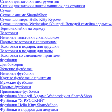
Станки для заточки инструментов
Станки для заточки ножей машинок для стрижки
Сумки
Сумки с аниме Sharp&Shop
Сумки шопперы Hello Kitty Куроми
Сумки шопперы Wednesday (Уэнсдей Венсдей семейка аддамс w
Термонаклейки на одежду
Толстовки
Именные толстовки с капюшоном
Парные толстовки с капюшоном
Толстовки в подарок для дедушки
Толстовки в подарок для папы
Толстовки со смешными принтами
Футболки
Для боксеров
Женские футболки
Именные футболки
Крутые футболки с принтами
Мужские футболки
Парные футболки
Прикольные футболки
Футболка Уэнсдей Аддамс Wednesday от Sharp&Shop
Футболки "Я РУССКИЙ"
Футболки Hello Kitty Sharp&Shop
Футболки в подарок для дедушки