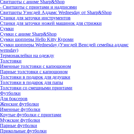
Свитшоты с аниме Sharp&Shop
- Свитшоты с принтами и надписями
Свитшоты Уэнсдей Аддамс Wednesday от Sharp&Shop
Станки для заточки инструментов
Станки для заточки ножей машинок для стрижки
Сумки
Сумки с аниме Sharp&Shop
Сумки шопперы Hello Kitty Куроми
Сумки шопперы Wednesday (Уэнсдей Венсдей семейка аддамс
wensday)
Термонаклейки на одежду
Толстовки
Именные толстовки с капюшоном
Парные толстовки с капюшоном
Толстовки в подарок для дедушки
Толстовки в подарок для папы
Толстовки со смешными принтами
Футболки
Для боксеров
Женские футболки
Именные футболки
Крутые футболки с принтами
Мужские футболки
Парные футболки
Прикольные футболки