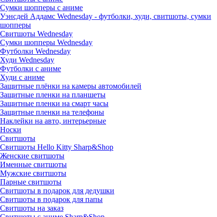
Сумки шопперы с аниме
Уэнсдей Аддамс Wednesday - футболки, худи, свитшоты, сумки
шопперы
Свитшоты Wednesday
Сумки шопперы Wednesday
Футболки Wednesday
Худи Wednesday
Футболки с аниме
Худи с аниме
Защитные плёнки на камеры автомобилей
Защитные пленки на планшеты
Защитные пленки на смарт часы
Защитные пленки на телефоны
Наклейки на авто, интерьерные
Носки
Свитшоты
Cвитшоты Hello Kitty Sharp&Shop
Женские свитшоты
Именные свитшоты
Мужские свитшоты
Парные свитшоты
Свитшоты в подарок для дедушки
Свитшоты в подарок для папы
Свитшоты на заказ
Свитшоты с аниме Sharp&Shop