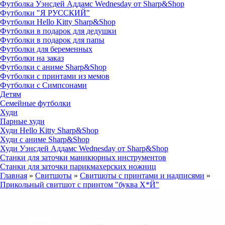
Футболка Уэнсдей Аддамс Wednesday от Sharp&Shop
Футболки "Я РУССКИЙ"
Футболки Hello Kitty Sharp&Shop
Футболки в подарок для дедушки
Футболки в подарок для папы
Футболки для беременных
Футболки на заказ
Футболки с аниме Sharp&Shop
Футболки с принтами из мемов
Футболки с Симпсонами
Детям
Семейные футболки
Худи
Парные худи
Худи Hello Kitty Sharp&Shop
Худи с аниме Sharp&Shop
Худи Уэнсдей Аддамс Wednesday от Sharp&Shop
Станки для заточки маникюрных инструментов
Станки для заточки парикмахерских ножниц
Главная
»
Свитшоты
»
Свитшоты с принтами и надписями
»
Прикольный свитшот с принтом "буква Х*Й"