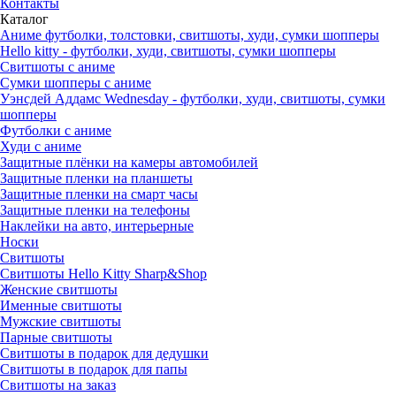
Контакты
Каталог
Аниме футболки, толстовки, свитшоты, худи, сумки шопперы
Hello kitty - футболки, худи, свитшоты, сумки шопперы
Свитшоты с аниме
Сумки шопперы с аниме
Уэнсдей Аддамс Wednesday - футболки, худи, свитшоты, сумки
шопперы
Футболки с аниме
Худи с аниме
Защитные плёнки на камеры автомобилей
Защитные пленки на планшеты
Защитные пленки на смарт часы
Защитные пленки на телефоны
Наклейки на авто, интерьерные
Носки
Свитшоты
Cвитшоты Hello Kitty Sharp&Shop
Женские свитшоты
Именные свитшоты
Мужские свитшоты
Парные свитшоты
Свитшоты в подарок для дедушки
Свитшоты в подарок для папы
Свитшоты на заказ