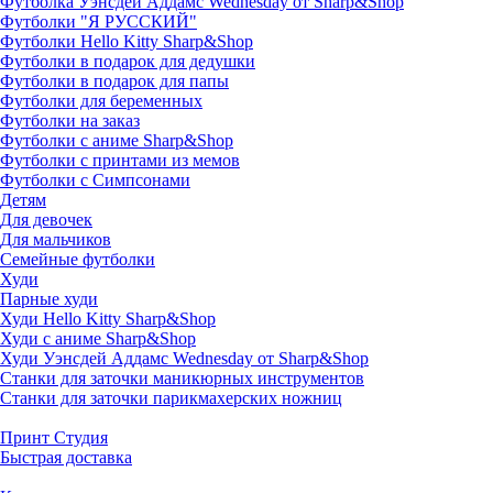
Футболка Уэнсдей Аддамс Wednesday от Sharp&Shop
Футболки "Я РУССКИЙ"
Футболки Hello Kitty Sharp&Shop
Футболки в подарок для дедушки
Футболки в подарок для папы
Футболки для беременных
Футболки на заказ
Футболки с аниме Sharp&Shop
Футболки с принтами из мемов
Футболки с Симпсонами
Детям
Для девочек
Для мальчиков
Семейные футболки
Худи
Парные худи
Худи Hello Kitty Sharp&Shop
Худи с аниме Sharp&Shop
Худи Уэнсдей Аддамс Wednesday от Sharp&Shop
Станки для заточки маникюрных инструментов
Станки для заточки парикмахерских ножниц
Принт Студия
Быстрая доставка