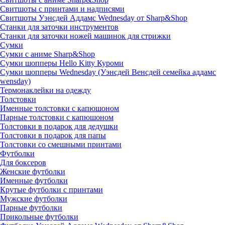
Свитшоты с принтами и надписями
Свитшоты Уэнсдей Аддамс Wednesday от Sharp&Shop
Станки для заточки инструментов
Станки для заточки ножей машинок для стрижки
Сумки
Сумки с аниме Sharp&Shop
Сумки шопперы Hello Kitty Куроми
Сумки шопперы Wednesday (Уэнсдей Венсдей семейка аддамс
wensday)
Термонаклейки на одежду
Толстовки
Именные толстовки с капюшоном
Парные толстовки с капюшоном
Толстовки в подарок для дедушки
Толстовки в подарок для папы
Толстовки со смешными принтами
Футболки
Для боксеров
Женские футболки
Именные футболки
Крутые футболки с принтами
Мужские футболки
Парные футболки
Прикольные футболки