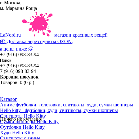
г. Москва,
м. Марьина Роща
La
Nord.ru
магазин красивых вещей
📦 Доставка через пункты
OZON
,
а цены ниже 🤗
+7 (916) 098-83-94
+7 (916) 098-83-94
7 (916) 098-83-94
Корзина покупок
Товаров: 0 (0 р.)
Каталог
Аниме футболки, толстовки, свитшоты, худи, сумки шопперы
Hello kitty - футболки, худи, свитшоты, сумки шопперы
Свитшоты Hello Kitty
Ничего не куплено!
Сумки шопперы Hello Kitty
Футболки Hello Kitty
Худи Hello Kitty
Свитшоты с аниме