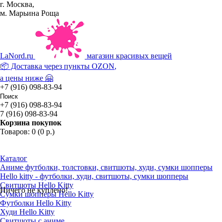
г. Москва,
м. Марьина Роща
La
Nord.ru
магазин красивых вещей
📦 Доставка через пункты
OZON
,
а цены ниже 🤗
+7 (916) 098-83-94
+7 (916) 098-83-94
7 (916) 098-83-94
Корзина покупок
Товаров: 0 (0 р.)
Каталог
Аниме футболки, толстовки, свитшоты, худи, сумки шопперы
Hello kitty - футболки, худи, свитшоты, сумки шопперы
Свитшоты Hello Kitty
Ничего не куплено!
Сумки шопперы Hello Kitty
Футболки Hello Kitty
Худи Hello Kitty
Свитшоты с аниме