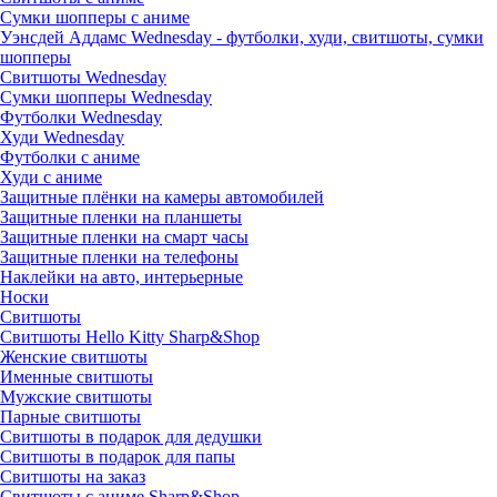
Сумки шопперы с аниме
Уэнсдей Аддамс Wednesday - футболки, худи, свитшоты, сумки
шопперы
Свитшоты Wednesday
Сумки шопперы Wednesday
Футболки Wednesday
Худи Wednesday
Футболки с аниме
Худи с аниме
Защитные плёнки на камеры автомобилей
Защитные пленки на планшеты
Защитные пленки на смарт часы
Защитные пленки на телефоны
Наклейки на авто, интерьерные
Носки
Свитшоты
Cвитшоты Hello Kitty Sharp&Shop
Женские свитшоты
Именные свитшоты
Мужские свитшоты
Парные свитшоты
Свитшоты в подарок для дедушки
Свитшоты в подарок для папы
Свитшоты на заказ
Свитшоты с аниме Sharp&Shop