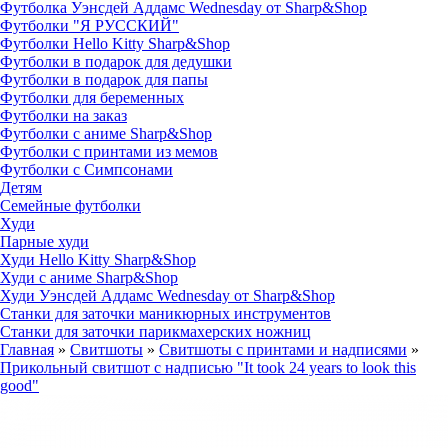
Футболка Уэнсдей Аддамс Wednesday от Sharp&Shop
Футболки "Я РУССКИЙ"
Футболки Hello Kitty Sharp&Shop
Футболки в подарок для дедушки
Футболки в подарок для папы
Футболки для беременных
Футболки на заказ
Футболки с аниме Sharp&Shop
Футболки с принтами из мемов
Футболки с Симпсонами
Детям
Семейные футболки
Худи
Парные худи
Худи Hello Kitty Sharp&Shop
Худи с аниме Sharp&Shop
Худи Уэнсдей Аддамс Wednesday от Sharp&Shop
Станки для заточки маникюрных инструментов
Станки для заточки парикмахерских ножниц
Главная
»
Свитшоты
»
Свитшоты с принтами и надписями
»
Прикольный свитшот с надписью "It took 24 years to look this
good"