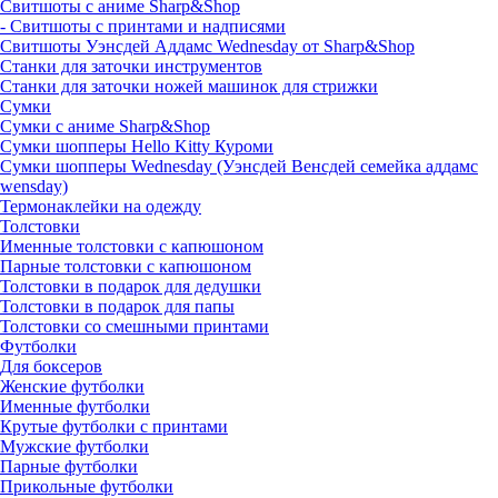
Свитшоты с аниме Sharp&Shop
- Свитшоты с принтами и надписями
Свитшоты Уэнсдей Аддамс Wednesday от Sharp&Shop
Станки для заточки инструментов
Станки для заточки ножей машинок для стрижки
Сумки
Сумки с аниме Sharp&Shop
Сумки шопперы Hello Kitty Куроми
Сумки шопперы Wednesday (Уэнсдей Венсдей семейка аддамс
wensday)
Термонаклейки на одежду
Толстовки
Именные толстовки с капюшоном
Парные толстовки с капюшоном
Толстовки в подарок для дедушки
Толстовки в подарок для папы
Толстовки со смешными принтами
Футболки
Для боксеров
Женские футболки
Именные футболки
Крутые футболки с принтами
Мужские футболки
Парные футболки
Прикольные футболки