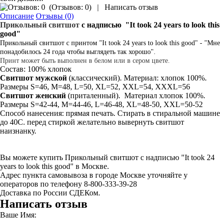
(
Отзывов: 0
)
|
Написать отзыв
Описание
Отзывы (0)
Прикольный свитшот
с надписью
"It took 24 years to look this
good"
Прикольный свитшот
с принтом "It took 24 years to look this good" - "Мне
понадобилось 24 года чтобы выглядеть так хорошо".
Принт может быть выполнен в белом или в сером цвете.
Состав: 100% хлопок
Свитшот мужской
(классический). Материал: хлопок 100%.
Размеры S=46, M=48, L=50, XL=52, XXL=54, XXXL=56
Свитшот
женский
(приталенный). Материал хлопок 100%.
Размеры S=42-44, M=44-46, L=46-48, XL=48-50, XXL=50-52
Способ нанесения: прямая печать. Стирать в стиральной машине
до 40С. перед стиркой желательно вывернуть свитшот
наизнанку.
Вы можете купить Прикольный свитшот с надписью "It took 24
years to look this good" в Москве.
Адрес пункта самовывоза в городе Москве уточняйте у
операторов по телефону 8-800-333-39-28
Доставка по России СДЕКом.
Написать отзыв
Ваше Имя: