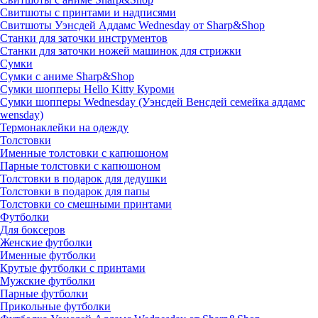
Свитшоты с принтами и надписями
Свитшоты Уэнсдей Аддамс Wednesday от Sharp&Shop
Станки для заточки инструментов
Станки для заточки ножей машинок для стрижки
Сумки
Сумки с аниме Sharp&Shop
Сумки шопперы Hello Kitty Куроми
Сумки шопперы Wednesday (Уэнсдей Венсдей семейка аддамс
wensday)
Термонаклейки на одежду
Толстовки
Именные толстовки с капюшоном
Парные толстовки с капюшоном
Толстовки в подарок для дедушки
Толстовки в подарок для папы
Толстовки со смешными принтами
Футболки
Для боксеров
Женские футболки
Именные футболки
Крутые футболки с принтами
Мужские футболки
Парные футболки
Прикольные футболки