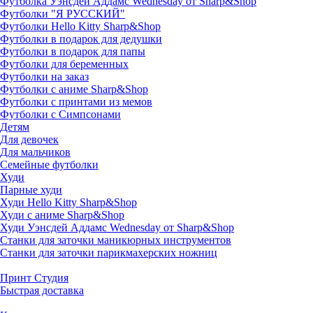
Футболка Уэнсдей Аддамс Wednesday от Sharp&Shop
Футболки "Я РУССКИЙ"
Футболки Hello Kitty Sharp&Shop
Футболки в подарок для дедушки
Футболки в подарок для папы
Футболки для беременных
Футболки на заказ
Футболки с аниме Sharp&Shop
Футболки с принтами из мемов
Футболки с Симпсонами
Детям
Для девочек
Для мальчиков
Семейные футболки
Худи
Парные худи
Худи Hello Kitty Sharp&Shop
Худи с аниме Sharp&Shop
Худи Уэнсдей Аддамс Wednesday от Sharp&Shop
Станки для заточки маникюрных инструментов
Станки для заточки парикмахерских ножниц
Принт Студия
Быстрая доставка