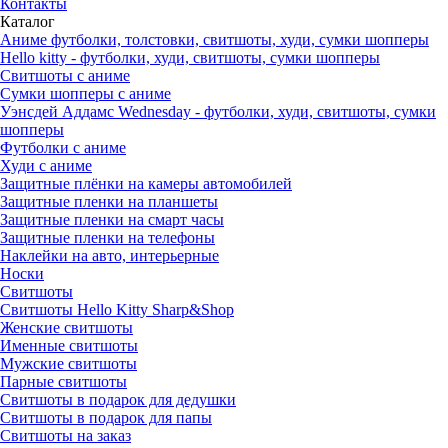
Контакты
Каталог
Аниме футболки, толстовки, свитшоты, худи, сумки шопперы
Hello kitty - футболки, худи, свитшоты, сумки шопперы
Свитшоты с аниме
Сумки шопперы с аниме
Уэнсдей Аддамс Wednesday - футболки, худи, свитшоты, сумки
шопперы
Футболки с аниме
Худи с аниме
Защитные плёнки на камеры автомобилей
Защитные пленки на планшеты
Защитные пленки на смарт часы
Защитные пленки на телефоны
Наклейки на авто, интерьерные
Носки
Свитшоты
Cвитшоты Hello Kitty Sharp&Shop
Женские свитшоты
Именные свитшоты
Мужские свитшоты
Парные свитшоты
Свитшоты в подарок для дедушки
Свитшоты в подарок для папы
Свитшоты на заказ