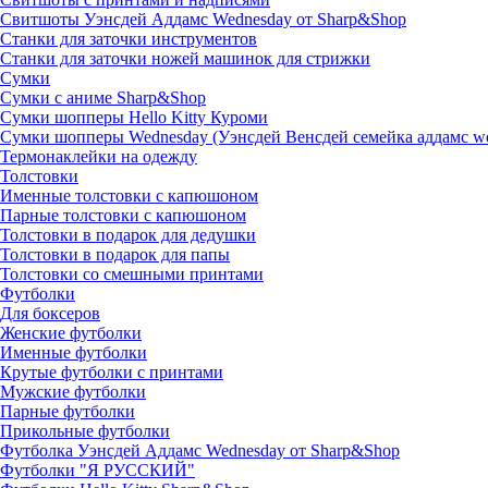
Свитшоты Уэнсдей Аддамс Wednesday от Sharp&Shop
Станки для заточки инструментов
Станки для заточки ножей машинок для стрижки
Сумки
Сумки с аниме Sharp&Shop
Сумки шопперы Hello Kitty Куроми
Сумки шопперы Wednesday (Уэнсдей Венсдей семейка аддамс w
Термонаклейки на одежду
Толстовки
Именные толстовки с капюшоном
Парные толстовки с капюшоном
Толстовки в подарок для дедушки
Толстовки в подарок для папы
Толстовки со смешными принтами
Футболки
Для боксеров
Женские футболки
Именные футболки
Крутые футболки с принтами
Мужские футболки
Парные футболки
Прикольные футболки
Футболка Уэнсдей Аддамс Wednesday от Sharp&Shop
Футболки "Я РУССКИЙ"