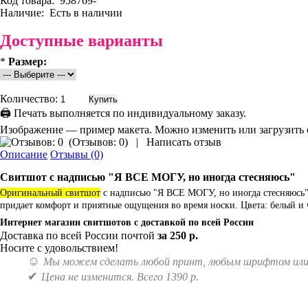
Код товара:
958769-
Наличие:
Есть в наличии
Доступные варианты
*
Размер:
Количество:
🖨 Печать выполняется по индивидуальному заказу.
Изображение — пример макета. Можно изменить или загрузить 
(
Отзывов: 0
)
|
Написать отзыв
Описание
Отзывы (0)
Cвитшот с надписью "
Я ВСЕ МОГУ, но иногда стесняюсь
"
Оригинальный свитшот
с надписью
"Я ВСЕ МОГУ, но иногда стесняюсь
придает комфорт и приятные ощущения во время носки.
Цвета: белый и
Интернет магазин свитшотов с доставкой по всей России
Доставка по всей России почтой
за 250 р.
Носите с удовольствием!
☺
Мы можем сделать любой принт, любым шрифтом ил
✔
Цена не изменится. Всего 1390 р.