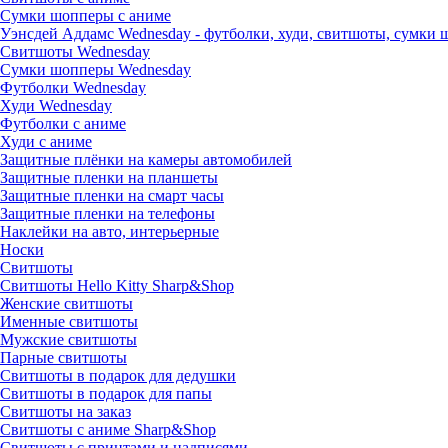
Сумки шопперы с аниме
Уэнсдей Аддамс Wednesday - футболки, худи, свитшоты, сумки
Свитшоты Wednesday
Сумки шопперы Wednesday
Футболки Wednesday
Худи Wednesday
Футболки с аниме
Худи с аниме
Защитные плёнки на камеры автомобилей
Защитные пленки на планшеты
Защитные пленки на смарт часы
Защитные пленки на телефоны
Наклейки на авто, интерьерные
Носки
Свитшоты
Cвитшоты Hello Kitty Sharp&Shop
Женские свитшоты
Именные свитшоты
Мужские свитшоты
Парные свитшоты
Свитшоты в подарок для дедушки
Свитшоты в подарок для папы
Свитшоты на заказ
Свитшоты с аниме Sharp&Shop
Свитшоты с принтами и надписями