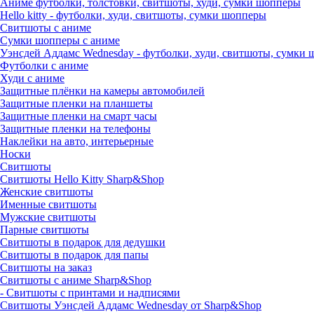
Аниме футболки, толстовки, свитшоты, худи, сумки шопперы
Hello kitty - футболки, худи, свитшоты, сумки шопперы
Свитшоты с аниме
Сумки шопперы с аниме
Уэнсдей Аддамс Wednesday - футболки, худи, свитшоты, сумки
Футболки с аниме
Худи с аниме
Защитные плёнки на камеры автомобилей
Защитные пленки на планшеты
Защитные пленки на смарт часы
Защитные пленки на телефоны
Наклейки на авто, интерьерные
Носки
Свитшоты
Cвитшоты Hello Kitty Sharp&Shop
Женские свитшоты
Именные свитшоты
Мужские свитшоты
Парные свитшоты
Свитшоты в подарок для дедушки
Свитшоты в подарок для папы
Свитшоты на заказ
Свитшоты с аниме Sharp&Shop
- Свитшоты с принтами и надписями
Свитшоты Уэнсдей Аддамс Wednesday от Sharp&Shop