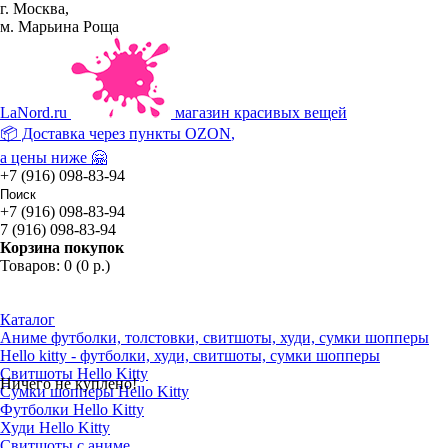
г. Москва,
м. Марьина Роща
La
Nord.ru
магазин красивых вещей
📦 Доставка через пункты
OZON
,
а цены ниже 🤗
+7 (916) 098-83-94
+7 (916) 098-83-94
7 (916) 098-83-94
Корзина покупок
Товаров: 0 (0 р.)
Каталог
Аниме футболки, толстовки, свитшоты, худи, сумки шопперы
Hello kitty - футболки, худи, свитшоты, сумки шопперы
Свитшоты Hello Kitty
Ничего не куплено!
Сумки шопперы Hello Kitty
Футболки Hello Kitty
Худи Hello Kitty
Свитшоты с аниме