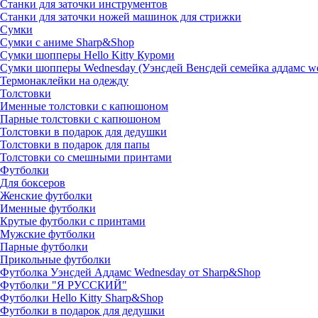
Станки для заточки инструментов
Станки для заточки ножей машинок для стрижки
Сумки
Сумки с аниме Sharp&Shop
Сумки шопперы Hello Kitty Куроми
Сумки шопперы Wednesday (Уэнсдей Венсдей семейка аддамс w
Термонаклейки на одежду
Толстовки
Именные толстовки с капюшоном
Парные толстовки с капюшоном
Толстовки в подарок для дедушки
Толстовки в подарок для папы
Толстовки со смешными принтами
Футболки
Для боксеров
Женские футболки
Именные футболки
Крутые футболки с принтами
Мужские футболки
Парные футболки
Прикольные футболки
Футболка Уэнсдей Аддамс Wednesday от Sharp&Shop
Футболки "Я РУССКИЙ"
Футболки Hello Kitty Sharp&Shop
Футболки в подарок для дедушки