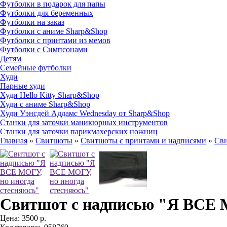
Футболки в подарок для папы
Футболки для беременных
Футболки на заказ
Футболки с аниме Sharp&Shop
Футболки с принтами из мемов
Футболки с Симпсонами
Детям
Семейные футболки
Худи
Парные худи
Худи Hello Kitty Sharp&Shop
Худи с аниме Sharp&Shop
Худи Уэнсдей Аддамс Wednesday от Sharp&Shop
Станки для заточки маникюрных инструментов
Станки для заточки парикмахерских ножниц
Главная
»
Свитшоты
»
Свитшоты с принтами и надписями
»
Cви
Cвитшот с надписью "Я ВСЕ М
Цена:
3500 р.