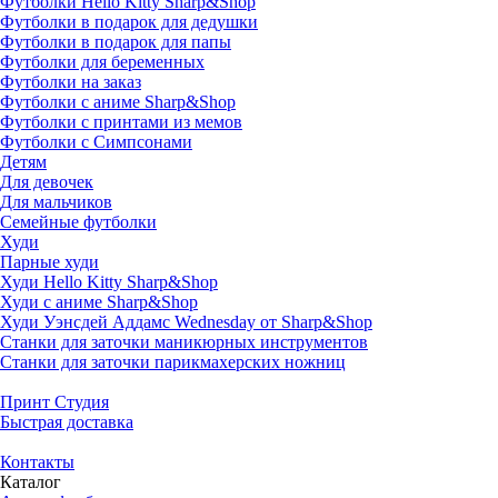
Футболки Hello Kitty Sharp&Shop
Футболки в подарок для дедушки
Футболки в подарок для папы
Футболки для беременных
Футболки на заказ
Футболки с аниме Sharp&Shop
Футболки с принтами из мемов
Футболки с Симпсонами
Детям
Для девочек
Для мальчиков
Семейные футболки
Худи
Парные худи
Худи Hello Kitty Sharp&Shop
Худи с аниме Sharp&Shop
Худи Уэнсдей Аддамс Wednesday от Sharp&Shop
Станки для заточки маникюрных инструментов
Станки для заточки парикмахерских ножниц
Принт Студия
Быстрая доставка
Контакты
Каталог