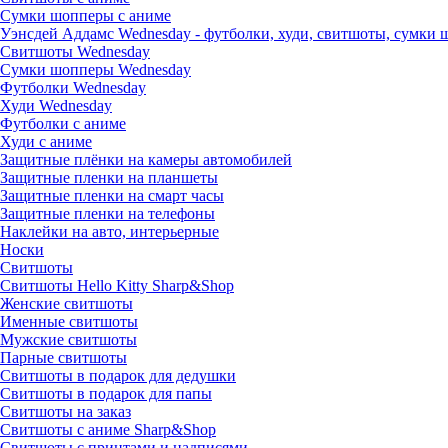
Сумки шопперы с аниме
Уэнсдей Аддамс Wednesday - футболки, худи, свитшоты, сумки
Свитшоты Wednesday
Сумки шопперы Wednesday
Футболки Wednesday
Худи Wednesday
Футболки с аниме
Худи с аниме
Защитные плёнки на камеры автомобилей
Защитные пленки на планшеты
Защитные пленки на смарт часы
Защитные пленки на телефоны
Наклейки на авто, интерьерные
Носки
Свитшоты
Cвитшоты Hello Kitty Sharp&Shop
Женские свитшоты
Именные свитшоты
Мужские свитшоты
Парные свитшоты
Свитшоты в подарок для дедушки
Свитшоты в подарок для папы
Свитшоты на заказ
Свитшоты с аниме Sharp&Shop
Свитшоты с принтами и надписями