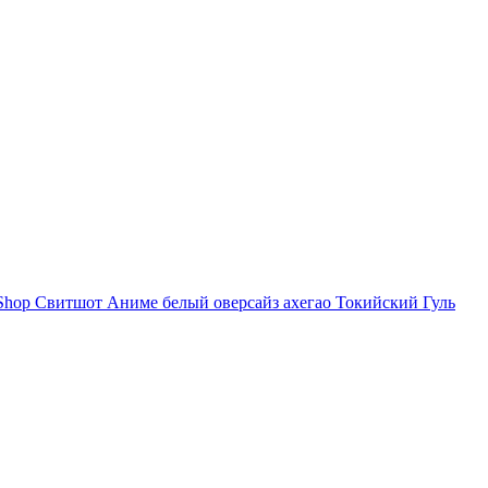
hop Свитшот Аниме белый оверсайз ахегао Токийский Гуль