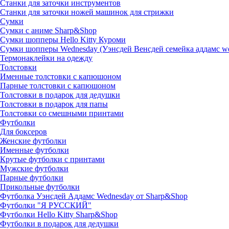
Станки для заточки инструментов
Станки для заточки ножей машинок для стрижки
Сумки
Сумки с аниме Sharp&Shop
Сумки шопперы Hello Kitty Куроми
Сумки шопперы Wednesday (Уэнсдей Венсдей семейка аддамс w
Термонаклейки на одежду
Толстовки
Именные толстовки с капюшоном
Парные толстовки с капюшоном
Толстовки в подарок для дедушки
Толстовки в подарок для папы
Толстовки со смешными принтами
Футболки
Для боксеров
Женские футболки
Именные футболки
Крутые футболки с принтами
Мужские футболки
Парные футболки
Прикольные футболки
Футболка Уэнсдей Аддамс Wednesday от Sharp&Shop
Футболки "Я РУССКИЙ"
Футболки Hello Kitty Sharp&Shop
Футболки в подарок для дедушки