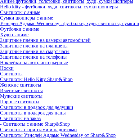
Аниме футболки, толстовки, свитшоты, худи, сумки шопперы
Hello kitty - футболки, худи, свитшоты, сумки шопперы
Свитшоты с аниме
Сумки шопперы с аниме
Уэнсдей Аддамс Wednesday - футболки, худи, свитшоты, сумки
Футболки с аниме
Худи с аниме
Защитные плёнки на камеры автомобилей
Защитные пленки на планшеты
Защитные пленки на смарт часы
Защитные пленки на телефоны
Наклейки на авто, интерьерные
Носки
Свитшоты
Cвитшоты Hello Kitty Sharp&Shop
Женские свитшоты
Именные свитшоты
Мужские свитшоты
Парные свитшоты
Свитшоты в подарок для дедушки
Свитшоты в подарок для папы
Свитшоты на заказ
- Свитшоты с аниме Sharp&Shop
Свитшоты с принтами и надписями
Свитшоты Уэнсдей Аддамс Wednesday от Sharp&Shop