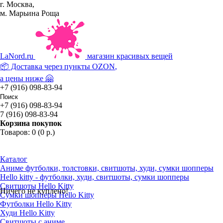
г. Москва,
м. Марьина Роща
La
Nord.ru
магазин красивых вещей
📦 Доставка через пункты
OZON
,
а цены ниже 🤗
+7 (916) 098-83-94
+7 (916) 098-83-94
7 (916) 098-83-94
Корзина покупок
Товаров: 0 (0 р.)
Каталог
Аниме футболки, толстовки, свитшоты, худи, сумки шопперы
Hello kitty - футболки, худи, свитшоты, сумки шопперы
Свитшоты Hello Kitty
Ничего не куплено!
Сумки шопперы Hello Kitty
Футболки Hello Kitty
Худи Hello Kitty
Свитшоты с аниме