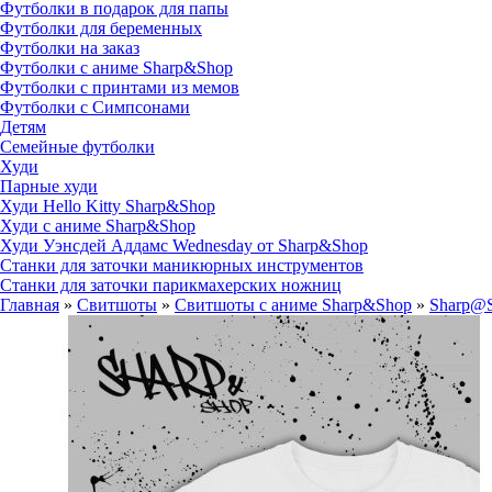
Футболки в подарок для папы
Футболки для беременных
Футболки на заказ
Футболки с аниме Sharp&Shop
Футболки с принтами из мемов
Футболки с Симпсонами
Детям
Семейные футболки
Худи
Парные худи
Худи Hello Kitty Sharp&Shop
Худи с аниме Sharp&Shop
Худи Уэнсдей Аддамс Wednesday от Sharp&Shop
Станки для заточки маникюрных инструментов
Станки для заточки парикмахерских ножниц
Главная
»
Свитшоты
»
Свитшоты с аниме Sharp&Shop
»
Sharp@S