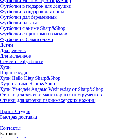
Футболки Hello Kitty Sharp&Shop
Футболки в подарок для дедушки
Футболки в подарок для папы
Футболки для беременных
Футболки на заказ
Футболки с аниме Sharp&Shop
Футболки с принтами из мемов
Футболки с Симпсонами
Детям
Для девочек
Для мальчиков
Семейные футболки
Худи
Парные худи
Худи Hello Kitty Sharp&Shop
Худи с аниме Sharp&Shop
Худи Уэнсдей Аддамс Wednesday от Sharp&Shop
Станки для заточки маникюрных инструментов
Станки для заточки парикмахерских ножниц
Принт Студия
Быстрая доставка
Контакты
Каталог