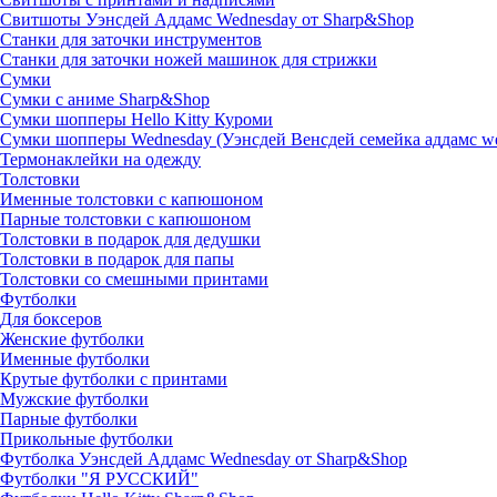
Свитшоты Уэнсдей Аддамс Wednesday от Sharp&Shop
Станки для заточки инструментов
Станки для заточки ножей машинок для стрижки
Сумки
Сумки с аниме Sharp&Shop
Сумки шопперы Hello Kitty Куроми
Сумки шопперы Wednesday (Уэнсдей Венсдей семейка аддамс w
Термонаклейки на одежду
Толстовки
Именные толстовки с капюшоном
Парные толстовки с капюшоном
Толстовки в подарок для дедушки
Толстовки в подарок для папы
Толстовки со смешными принтами
Футболки
Для боксеров
Женские футболки
Именные футболки
Крутые футболки с принтами
Мужские футболки
Парные футболки
Прикольные футболки
Футболка Уэнсдей Аддамс Wednesday от Sharp&Shop
Футболки "Я РУССКИЙ"