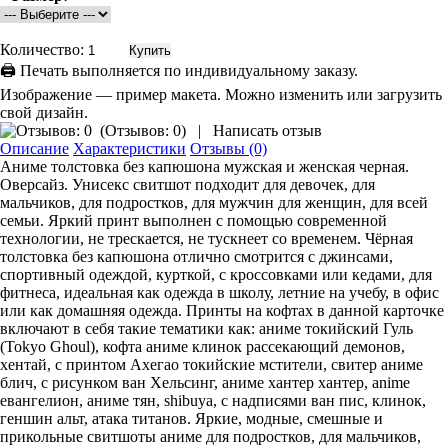
Количество:
🖨 Печать выполняется по индивидуальному заказу.
Изображение — пример макета. Можно изменить или загрузить
свой дизайн.
(
Отзывов: 0
)
|
Написать отзыв
Описание
Характеристики
Отзывы (0)
Аниме толстовка без капюшона мужская и женская черная.
Оверсайз. Унисекс свитшот подходит для девочек, для
мальчиков, для подростков, для мужчин для женщин, для всей
семьи. Яркий принт выполнен с помощью современной
технологии, не трескается, не тускнеет со временем. Чёрная
толстовка без капюшона отлично смотрится с джинсами,
спортивный одеждой, курткой, с кроссовками или кедами, для
фитнеса, идеальная как одежда в школу, летние на учебу, в офис
или как домашняя одежда. Принты на кофтах в данной карточке
включают в себя такие тематики как: аниме токийский Гуль
(Tokyo Ghoul), кофта аниме клинок рассекающий демонов,
хентай, с принтом Ахегао токийские мстители, свитер аниме
блич, с рисунком ван Хельсинг, аниме хантер хантер, anime
евангелион, аниме тян, shibuya, с надписями ван пис, клинок,
геншин альт, атака титанов. Яркие, модные, смешные и
прикольные свитшоты аниме для подростков, для мальчиков,