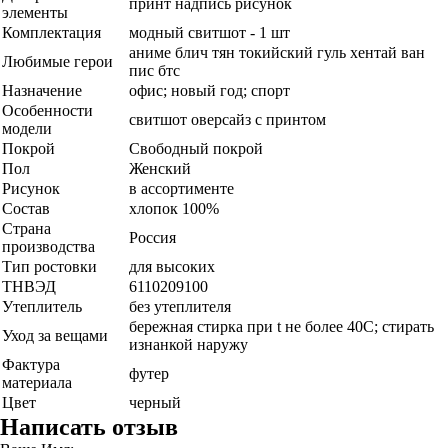
принт надпись рисунок
элементы
Комплектация
модный свитшот - 1 шт
аниме блич тян токийский гуль хентай ван
Любимые герои
пис бтс
Назначение
офис; новый год; спорт
Особенности
свитшот оверсайз с принтом
модели
Покрой
Свободный покрой
Пол
Женский
Рисунок
в ассортименте
Состав
хлопок 100%
Страна
Россия
производства
Тип ростовки
для высоких
ТНВЭД
6110209100
Утеплитель
без утеплителя
бережная стирка при t не более 40С; стирать
Уход за вещами
изнанкой наружу
Фактура
футер
материала
Цвет
черный
Написать отзыв