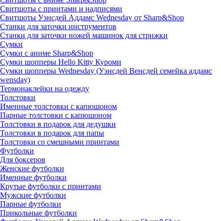
Свитшоты с принтами и надписями
Свитшоты Уэнсдей Аддамс Wednesday от Sharp&Shop
Станки для заточки инструментов
Станки для заточки ножей машинок для стрижки
Сумки
Сумки с аниме Sharp&Shop
Сумки шопперы Hello Kitty Куроми
Сумки шопперы Wednesday (Уэнсдей Венсдей семейка аддамс
wensday)
Термонаклейки на одежду
Толстовки
Именные толстовки с капюшоном
Парные толстовки с капюшоном
Толстовки в подарок для дедушки
Толстовки в подарок для папы
Толстовки со смешными принтами
Футболки
Для боксеров
Женские футболки
Именные футболки
Крутые футболки с принтами
Мужские футболки
Парные футболки
Прикольные футболки