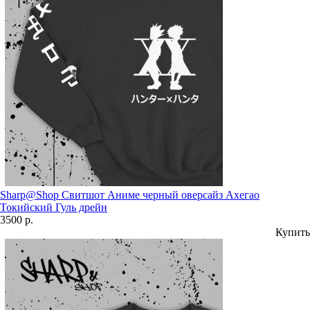
Sharp@Shop Свитшот Аниме черный оверсайз Ахегао
Токийский Гуль дрейн
3500 р.
Купить