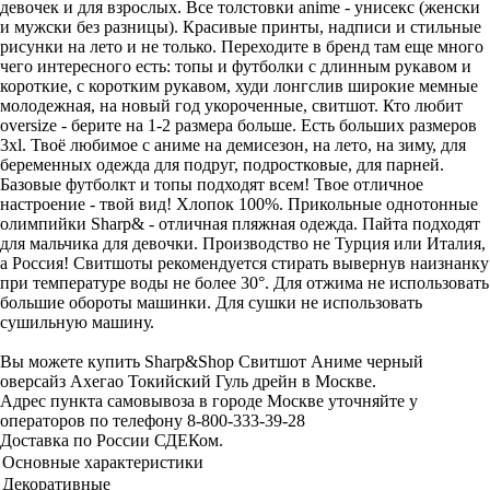
девочек и для взрослых. Все толстовки anime - унисекс (женски
и мужски без разницы). Красивые принты, надписи и стильные
рисунки на лето и не только. Переходите в бренд там еще много
чего интересного есть: топы и футболки с длинным рукавом и
короткие, с коротким рукавом, худи лонгслив широкие мемные
молодежная, на новый год укороченные, свитшот. Кто любит
oversize - берите на 1-2 размера больше. Есть больших размеров
3xl. Твоё любимое с аниме на демисезон, на лето, на зиму, для
беременных одежда для подруг, подростковые, для парней.
Базовые футболкт и топы подходят всем! Твое отличное
настроение - твой вид! Хлопок 100%. Прикольные однотонные
олимпийки Sharp& - отличная пляжная одежда. Пайта подходят
для мальчика для девочки. Производство не Турция или Италия,
а Россия! Свитшоты рекомендуется стирать вывернув наизнанку
при температуре воды не более 30°. Для отжима не использовать
большие обороты машинки. Для сушки не использовать
сушильную машину.
Вы можете купить Sharp&Shop Свитшот Аниме черный
оверсайз Ахегао Токийский Гуль дрейн в Москве.
Адрес пункта самовывоза в городе Москве уточняйте у
операторов по телефону 8-800-333-39-28
Доставка по России СДЕКом.
Основные характеристики
Декоративные