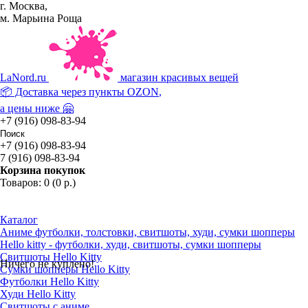
г. Москва,
м. Марьина Роща
La
Nord.ru
магазин красивых вещей
📦 Доставка через пункты
OZON
,
а цены ниже 🤗
+7 (916) 098-83-94
+7 (916) 098-83-94
7 (916) 098-83-94
Корзина покупок
Товаров: 0 (0 р.)
Каталог
Аниме футболки, толстовки, свитшоты, худи, сумки шопперы
Hello kitty - футболки, худи, свитшоты, сумки шопперы
Свитшоты Hello Kitty
Ничего не куплено!
Сумки шопперы Hello Kitty
Футболки Hello Kitty
Худи Hello Kitty
Свитшоты с аниме