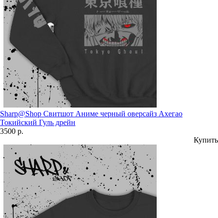
Sharp@Shop Свитшот Аниме черный оверсайз Ахегао
Токийский Гуль дрейн
3500 р.
Купить