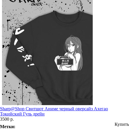
Sharp@Shop Свитшот Аниме черный оверсайз Ахегао
Токийский Гуль дрейн
3500 р.
Купить
Метки: