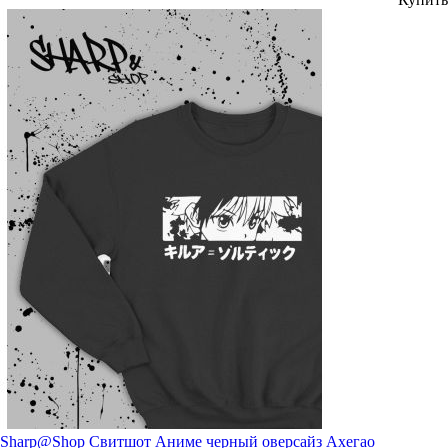
Sharp@Shop Свитшот Аниме черный оверсайз Ахегао