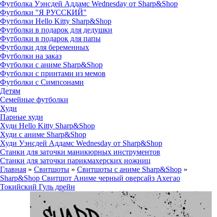
Футболка Уэнсдей Аддамс Wednesday от Sharp&Shop
Футболки "Я РУССКИЙ"
Футболки Hello Kitty Sharp&Shop
Футболки в подарок для дедушки
Футболки в подарок для папы
Футболки для беременных
Футболки на заказ
Футболки с аниме Sharp&Shop
Футболки с принтами из мемов
Футболки с Симпсонами
Детям
Семейные футболки
Худи
Парные худи
Худи Hello Kitty Sharp&Shop
Худи с аниме Sharp&Shop
Худи Уэнсдей Аддамс Wednesday от Sharp&Shop
Станки для заточки маникюрных инструментов
Станки для заточки парикмахерских ножниц
Главная
»
Свитшоты
»
Свитшоты с аниме Sharp&Shop
»
Sharp&Shop Свитшот Аниме черный оверсайз Ахегао
Токийский Гуль дрейн