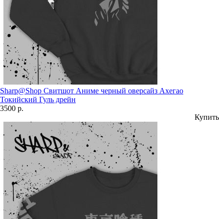
Sharp@Shop Свитшот Аниме черный оверсайз Ахегао
Токийский Гуль дрейн
3500 р.
Купить