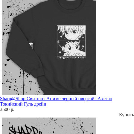
Sharp@Shop Свитшот Аниме черный оверсайз Ахегао
Токийский Гуль дрейн
3500 р.
Купить