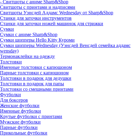
- Свитшоты с аниме Sharp&Shop
Свитшоты с принтами и надписями
Свитшоты Уэнсдей Аддамс Wednesday от Sharp&Shop
Станки для заточки инструментов
Станки для заточки ножей машинок для стрижки
Сумки
Сумки с аниме Sharp&Shop
Сумки шопперы Hello Kitty Куроми
Сумки шопперы Wednesday (Уэнсдей Венсдей семейка аддамс
wensday)
Термонаклейки на одежду
Толстовки
Именные толстовки с капюшоном
Парные толстовки с капюшоном
Толстовки в подарок для дедушки
Толстовки в подарок для папы
Толстовки со смешными принтами
Футболки
Для боксеров
Женские футболки
Именные футболки
Крутые футболки с принтами
Мужские футболки
Парные футболки
Прикольные футболки