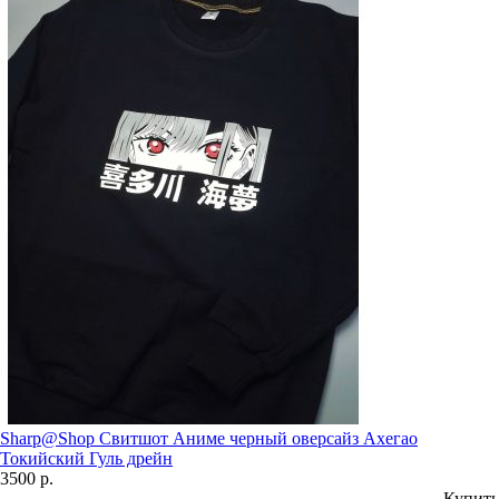
Sharp@Shop Свитшот Аниме черный оверсайз Ахегао
Токийский Гуль дрейн
3500 р.
Купить