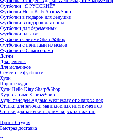
Футболка Уэнсдей Аддамс Wednesday от Sharp&Shop
Футболки "Я РУССКИЙ"
Футболки Hello Kitty Sharp&Shop
Футболки в подарок для дедушки
Футболки в подарок для папы
Футболки для беременных
Футболки на заказ
Футболки с аниме Sharp&Shop
Футболки с принтами из мемов
Футболки с Симпсонами
Детям
Для девочек
Для мальчиков
Семейные футболки
Худи
Парные худи
Худи Hello Kitty Sharp&Shop
Худи с аниме Sharp&Shop
Худи Уэнсдей Аддамс Wednesday от Sharp&Shop
Станки для заточки маникюрных инструментов
Станки для заточки парикмахерских ножниц
Принт Студия
Быстрая доставка