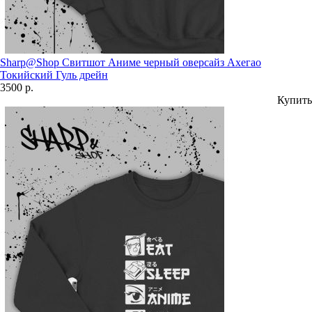
Sharp@Shop Свитшот Аниме черный оверсайз Ахегао
Токийский Гуль дрейн
3500 р.
Купить