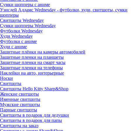
Сумки шопперы с аниме
Уэнсдей Аддамс Wednesday - футболки, худи, свитшоты, сумки
шопперы
Свитшоты Wednesday
Сумки шопперы Wednesday
Футболки Wednesday
Худи Wednesday
Футболки с аниме
Худи с аниме
Защитные плёнки на камеры автомобилей
Защитные пленки на планшеты
Защитные пленки на смарт часы
Защитные пленки на телефоны
Наклейки на авто, интерьерные
Носки
Свитшоты
Cвитшоты Hello Kitty Sharp&Shop
Женские свитшоты
Именные свитшоты
Мужские свитшоты
Парные свитшоты
Свитшоты в подарок для дедушки
Свитшоты в подарок для папы
Свитшоты на заказ
Свитшоты с аниме Sharp&Shop