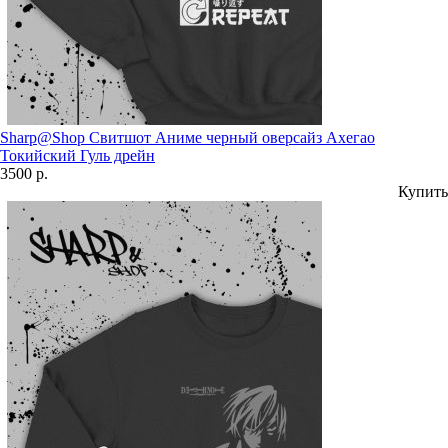
Sharp@Shop Свитшот Аниме черный оверсайз Ахегао
Токийский Гуль дрейн
3500 р.
Купить