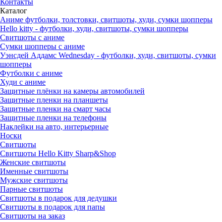
Контакты
Каталог
Аниме футболки, толстовки, свитшоты, худи, сумки шопперы
Hello kitty - футболки, худи, свитшоты, сумки шопперы
Свитшоты с аниме
Сумки шопперы с аниме
Уэнсдей Аддамс Wednesday - футболки, худи, свитшоты, сумки
шопперы
Футболки с аниме
Худи с аниме
Защитные плёнки на камеры автомобилей
Защитные пленки на планшеты
Защитные пленки на смарт часы
Защитные пленки на телефоны
Наклейки на авто, интерьерные
Носки
Свитшоты
Cвитшоты Hello Kitty Sharp&Shop
Женские свитшоты
Именные свитшоты
Мужские свитшоты
Парные свитшоты
Свитшоты в подарок для дедушки
Свитшоты в подарок для папы
Свитшоты на заказ