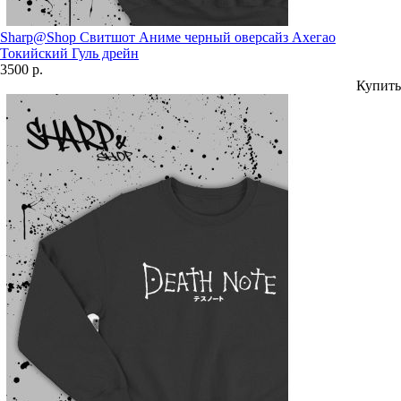
Sharp@Shop Свитшот Аниме черный оверсайз Ахегао
Токийский Гуль дрейн
3500 р.
Купить