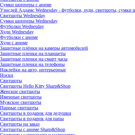
Сумки шопперы с аниме
Уэнсдей Аддамс Wednesday - футболки, худи, свитшоты, сумки
Свитшоты Wednesday
Сумки шопперы Wednesday
Футболки Wednesday
Худи Wednesday
Футболки с аниме
Худи с аниме
Защитные плёнки на камеры автомобилей
Защитные пленки на планшеты
Защитные пленки на смарт часы
Защитные пленки на телефоны
Наклейки на авто, интерьерные
Носки
Свитшоты
Cвитшоты Hello Kitty Sharp&Shop
Женские свитшоты
Именные свитшоты
Мужские свитшоты
Парные свитшоты
Свитшоты в подарок для дедушки
Свитшоты в подарок для папы
Свитшоты на заказ
Свитшоты с аниме Sharp&Shop
Свитшоты с принтами и надписями