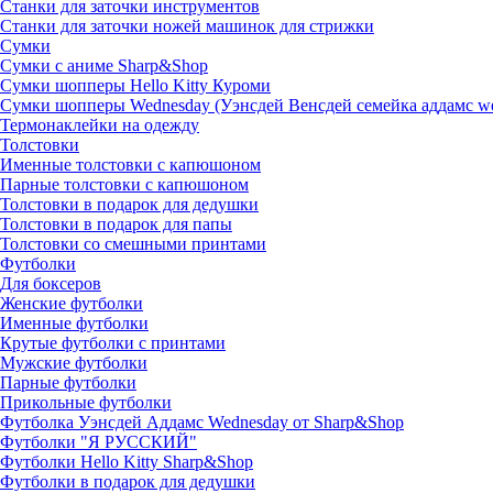
Станки для заточки инструментов
Станки для заточки ножей машинок для стрижки
Сумки
Сумки с аниме Sharp&Shop
Сумки шопперы Hello Kitty Куроми
Сумки шопперы Wednesday (Уэнсдей Венсдей семейка аддамс w
Термонаклейки на одежду
Толстовки
Именные толстовки с капюшоном
Парные толстовки с капюшоном
Толстовки в подарок для дедушки
Толстовки в подарок для папы
Толстовки со смешными принтами
Футболки
Для боксеров
Женские футболки
Именные футболки
Крутые футболки с принтами
Мужские футболки
Парные футболки
Прикольные футболки
Футболка Уэнсдей Аддамс Wednesday от Sharp&Shop
Футболки "Я РУССКИЙ"
Футболки Hello Kitty Sharp&Shop
Футболки в подарок для дедушки