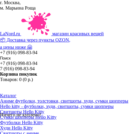
г. Москва,
м. Марьина Роща
La
Nord.ru
магазин красивых вещей
📦 Доставка через пункты
OZON
,
а цены ниже 🤗
+7 (916) 098-83-94
+7 (916) 098-83-94
7 (916) 098-83-94
Корзина покупок
Товаров: 0 (0 р.)
Каталог
Аниме футболки, толстовки, свитшоты, худи, сумки шопперы
Hello kitty - футболки, худи, свитшоты, сумки шопперы
Свитшоты Hello Kitty
Ничего не куплено!
Сумки шопперы Hello Kitty
Футболки Hello Kitty
Худи Hello Kitty
Свитшоты с аниме