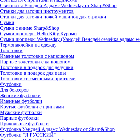
Свитшоты Уэнсдей Аддамс Wednesday от Sharp&Shop
Станки для заточки инструментов
Станки для заточки ножей машинок для стрижки
Сумки
Сумки с аниме Sharp&Shop
Сумки шопперы Hello Kitty Куроми
Сумки шопперы Wednesday (Уэнсдей Венсдей семейка аддамс w
Термонаклейки на одежду
Толстовки
Именные толстовки с капюшоном
Парные толстовки с капюшоном
Толстовки в подарок для дедушки
Толстовки в подарок для папы
Толстовки со смешными принтами
Футболки
Для боксеров
Женские футболки
Именные футболки
Крутые футболки с принтами
Мужские футболки
Парные футболки
Прикольные футболки
Футболка Уэнсдей Аддамс Wednesday от Sharp&Shop
Футболки "Я РУССКИЙ"