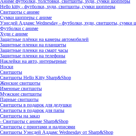
Аниме футболки, толстовки, свитшоты, худи, сумки шопперы
Hello kitty - футболки, худи, свитшоты, сумки шопперы
Свитшоты с аниме
Сумки шопперы с аниме
Уэнсдей Аддамс Wednesday - футболки, худи, свитшоты, сумки
Футболки с аниме
Худи с аниме
Защитные плёнки на камеры автомобилей
Защитные пленки на планшеты
Защитные пленки на смарт часы
Защитные пленки на телефоны
Наклейки на авто, интерьерные
Носки
Свитшоты
Cвитшоты Hello Kitty Sharp&Shop
Женские свитшоты
Именные свитшоты
Мужские свитшоты
Парные свитшоты
Свитшоты в подарок для дедушки
Свитшоты в подарок для папы
Свитшоты на заказ
- Свитшоты с аниме Sharp&Shop
Свитшоты с принтами и надписями
Свитшоты Уэнсдей Аддамс Wednesday от Sharp&Shop