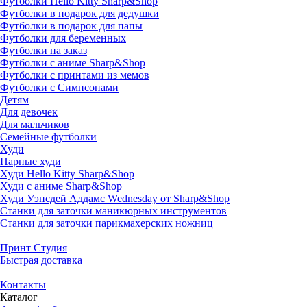
Футболки Hello Kitty Sharp&Shop
Футболки в подарок для дедушки
Футболки в подарок для папы
Футболки для беременных
Футболки на заказ
Футболки с аниме Sharp&Shop
Футболки с принтами из мемов
Футболки с Симпсонами
Детям
Для девочек
Для мальчиков
Семейные футболки
Худи
Парные худи
Худи Hello Kitty Sharp&Shop
Худи с аниме Sharp&Shop
Худи Уэнсдей Аддамс Wednesday от Sharp&Shop
Станки для заточки маникюрных инструментов
Станки для заточки парикмахерских ножниц
Принт Студия
Быстрая доставка
Контакты
Каталог