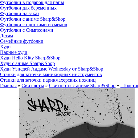
Футболки в подарок для папы
Футболки для беременных
Футболки на заказ
Футболки с аниме Sharp&Shop
Футболки с принтами из мемов
Футболки с Симпсонами
Детям
Семейные футболки
Худи
Парные худи
Худи Hello Kitty Sharp&Shop
Худи с аниме Sharp&Shop
Худи Уэнсдей Аддамс Wednesday от Sharp&Shop
Станки для заточки маникюрных инструментов
Станки для заточки парикмахерских ножниц
Главная
»
Свитшоты
»
Свитшоты с аниме Sharp&Shop
»
"Толсто