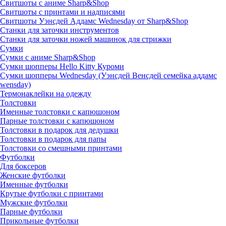
Свитшоты с аниме Sharp&Shop
Свитшоты с принтами и надписями
Свитшоты Уэнсдей Аддамс Wednesday от Sharp&Shop
Станки для заточки инструментов
Станки для заточки ножей машинок для стрижки
Сумки
Сумки с аниме Sharp&Shop
Сумки шопперы Hello Kitty Куроми
Сумки шопперы Wednesday (Уэнсдей Венсдей семейка аддамс
wensday)
Термонаклейки на одежду
Толстовки
Именные толстовки с капюшоном
Парные толстовки с капюшоном
Толстовки в подарок для дедушки
Толстовки в подарок для папы
Толстовки со смешными принтами
Футболки
Для боксеров
Женские футболки
Именные футболки
Крутые футболки с принтами
Мужские футболки
Парные футболки
Прикольные футболки