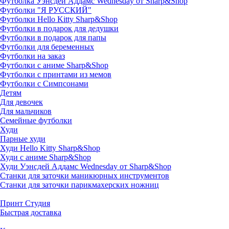
Футболка Уэнсдей Аддамс Wednesday от Sharp&Shop
Футболки "Я РУССКИЙ"
Футболки Hello Kitty Sharp&Shop
Футболки в подарок для дедушки
Футболки в подарок для папы
Футболки для беременных
Футболки на заказ
Футболки с аниме Sharp&Shop
Футболки с принтами из мемов
Футболки с Симпсонами
Детям
Для девочек
Для мальчиков
Семейные футболки
Худи
Парные худи
Худи Hello Kitty Sharp&Shop
Худи с аниме Sharp&Shop
Худи Уэнсдей Аддамс Wednesday от Sharp&Shop
Станки для заточки маникюрных инструментов
Станки для заточки парикмахерских ножниц
Принт Студия
Быстрая доставка