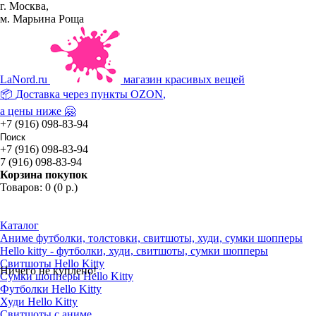
г. Москва,
м. Марьина Роща
La
Nord.ru
магазин красивых вещей
📦 Доставка через пункты
OZON
,
а цены ниже 🤗
+7 (916) 098-83-94
+7 (916) 098-83-94
7 (916) 098-83-94
Корзина покупок
Товаров: 0 (0 р.)
Каталог
Аниме футболки, толстовки, свитшоты, худи, сумки шопперы
Hello kitty - футболки, худи, свитшоты, сумки шопперы
Свитшоты Hello Kitty
Ничего не куплено!
Сумки шопперы Hello Kitty
Футболки Hello Kitty
Худи Hello Kitty
Свитшоты с аниме