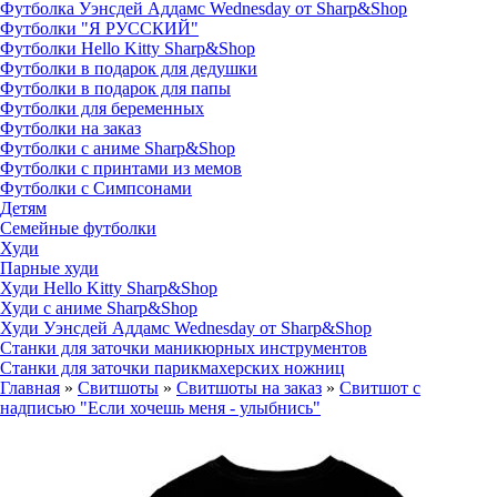
Футболка Уэнсдей Аддамс Wednesday от Sharp&Shop
Футболки "Я РУССКИЙ"
Футболки Hello Kitty Sharp&Shop
Футболки в подарок для дедушки
Футболки в подарок для папы
Футболки для беременных
Футболки на заказ
Футболки с аниме Sharp&Shop
Футболки с принтами из мемов
Футболки с Симпсонами
Детям
Семейные футболки
Худи
Парные худи
Худи Hello Kitty Sharp&Shop
Худи с аниме Sharp&Shop
Худи Уэнсдей Аддамс Wednesday от Sharp&Shop
Станки для заточки маникюрных инструментов
Станки для заточки парикмахерских ножниц
Главная
»
Свитшоты
»
Свитшоты на заказ
»
Свитшот с
надписью "Если хочешь меня - улыбнись"