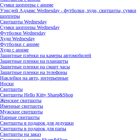
Сумки шопперы с аниме
Уэнсдей Аддамс Wednesday - футболки, худи, свитшоты, сумки
шопперы
Свитшоты Wednesday
Сумки шопперы Wednesday
Футболки Wednesday
Худи Wednesday
Футболки с аниме
Худи с аниме
Защитные плёнки на камеры автомобилей
Защитные пленки на планшеты
Защитные пленки на смарт часы
Защитные пленки на телефоны
Наклейки на авто, интерьерные
Носки
Свитшоты
Cвитшоты Hello Kitty Sharp&Shop
Женские свитшоты
Именные свитшоты
Мужские свитшоты
Парные свитшоты
Свитшоты в подарок для дедушки
Свитшоты в подарок для папы
Свитшоты на заказ
Свитшоты с аниме Sharp&Shop