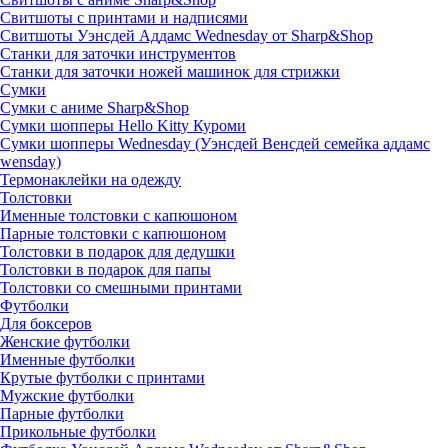
Свитшоты с принтами и надписями
Свитшоты Уэнсдей Аддамс Wednesday от Sharp&Shop
Станки для заточки инструментов
Станки для заточки ножей машинок для стрижки
Сумки
Сумки с аниме Sharp&Shop
Сумки шопперы Hello Kitty Куроми
Сумки шопперы Wednesday (Уэнсдей Венсдей семейка аддамс
wensday)
Термонаклейки на одежду
Толстовки
Именные толстовки с капюшоном
Парные толстовки с капюшоном
Толстовки в подарок для дедушки
Толстовки в подарок для папы
Толстовки со смешными принтами
Футболки
Для боксеров
Женские футболки
Именные футболки
Крутые футболки с принтами
Мужские футболки
Парные футболки
Прикольные футболки