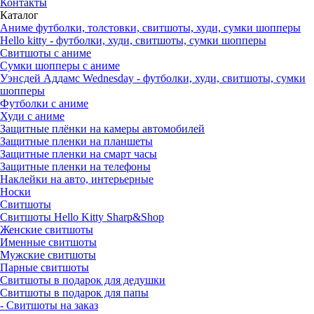
Контакты
Каталог
Аниме футболки, толстовки, свитшоты, худи, сумки шопперы
Hello kitty - футболки, худи, свитшоты, сумки шопперы
Свитшоты с аниме
Сумки шопперы с аниме
Уэнсдей Аддамс Wednesday - футболки, худи, свитшоты, сумки
шопперы
Футболки с аниме
Худи с аниме
Защитные плёнки на камеры автомобилей
Защитные пленки на планшеты
Защитные пленки на смарт часы
Защитные пленки на телефоны
Наклейки на авто, интерьерные
Носки
Свитшоты
Cвитшоты Hello Kitty Sharp&Shop
Женские свитшоты
Именные свитшоты
Мужские свитшоты
Парные свитшоты
Свитшоты в подарок для дедушки
Свитшоты в подарок для папы
- Свитшоты на заказ