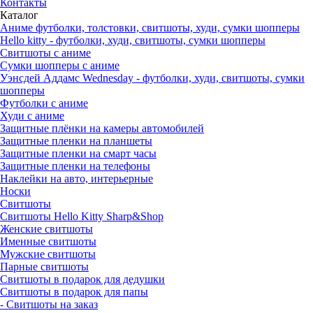
Контакты
Каталог
Аниме футболки, толстовки, свитшоты, худи, сумки шопперы
Hello kitty - футболки, худи, свитшоты, сумки шопперы
Свитшоты с аниме
Сумки шопперы с аниме
Уэнсдей Аддамс Wednesday - футболки, худи, свитшоты, сумки
шопперы
Футболки с аниме
Худи с аниме
Защитные плёнки на камеры автомобилей
Защитные пленки на планшеты
Защитные пленки на смарт часы
Защитные пленки на телефоны
Наклейки на авто, интерьерные
Носки
Свитшоты
Cвитшоты Hello Kitty Sharp&Shop
Женские свитшоты
Именные свитшоты
Мужские свитшоты
Парные свитшоты
Свитшоты в подарок для дедушки
Свитшоты в подарок для папы
- Свитшоты на заказ