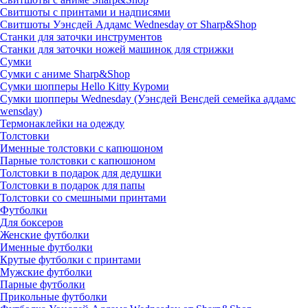
Свитшоты с принтами и надписями
Свитшоты Уэнсдей Аддамс Wednesday от Sharp&Shop
Станки для заточки инструментов
Станки для заточки ножей машинок для стрижки
Сумки
Сумки с аниме Sharp&Shop
Сумки шопперы Hello Kitty Куроми
Сумки шопперы Wednesday (Уэнсдей Венсдей семейка аддамс
wensday)
Термонаклейки на одежду
Толстовки
Именные толстовки с капюшоном
Парные толстовки с капюшоном
Толстовки в подарок для дедушки
Толстовки в подарок для папы
Толстовки со смешными принтами
Футболки
Для боксеров
Женские футболки
Именные футболки
Крутые футболки с принтами
Мужские футболки
Парные футболки
Прикольные футболки