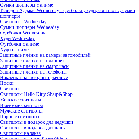
Сумки шопперы с аниме
Уэнсдей Аддамс Wednesday - футболки, худи, свитшоты, сумки
шопперы
Свитшоты Wednesday
Сумки шопперы Wednesday
Футболки Wednesday
Худи Wednesday
Футболки с аниме
Худи с аниме
Защитные плёнки на камеры автомобилей
Защитные пленки на планшеты
Защитные пленки на смарт часы
Защитные пленки на телефоны
Наклейки на авто, интерьерные
Носки
Свитшоты
Cвитшоты Hello Kitty Sharp&Shop
Женские свитшоты
Именные свитшоты
Мужские свитшоты
Парные свитшоты
Свитшоты в подарок для дедушки
Свитшоты в подарок для папы
Свитшоты на заказ
Свитшоты с аниме Sharp&Shop