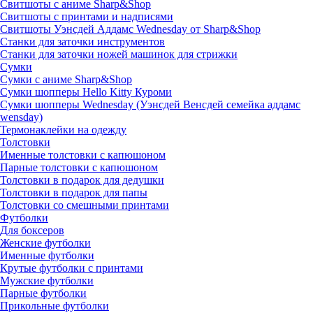
Свитшоты с аниме Sharp&Shop
Свитшоты с принтами и надписями
Свитшоты Уэнсдей Аддамс Wednesday от Sharp&Shop
Станки для заточки инструментов
Станки для заточки ножей машинок для стрижки
Сумки
Сумки с аниме Sharp&Shop
Сумки шопперы Hello Kitty Куроми
Сумки шопперы Wednesday (Уэнсдей Венсдей семейка аддамс
wensday)
Термонаклейки на одежду
Толстовки
Именные толстовки с капюшоном
Парные толстовки с капюшоном
Толстовки в подарок для дедушки
Толстовки в подарок для папы
Толстовки со смешными принтами
Футболки
Для боксеров
Женские футболки
Именные футболки
Крутые футболки с принтами
Мужские футболки
Парные футболки
Прикольные футболки