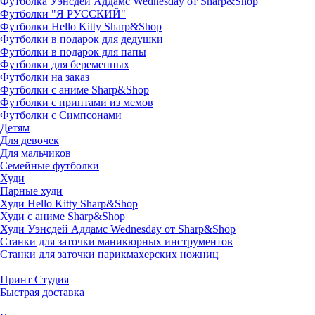
Футболка Уэнсдей Аддамс Wednesday от Sharp&Shop
Футболки "Я РУССКИЙ"
Футболки Hello Kitty Sharp&Shop
Футболки в подарок для дедушки
Футболки в подарок для папы
Футболки для беременных
Футболки на заказ
Футболки с аниме Sharp&Shop
Футболки с принтами из мемов
Футболки с Симпсонами
Детям
Для девочек
Для мальчиков
Семейные футболки
Худи
Парные худи
Худи Hello Kitty Sharp&Shop
Худи с аниме Sharp&Shop
Худи Уэнсдей Аддамс Wednesday от Sharp&Shop
Станки для заточки маникюрных инструментов
Станки для заточки парикмахерских ножниц
Принт Студия
Быстрая доставка