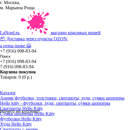
г. Москва,
м. Марьина Роща
La
Nord.ru
магазин красивых вещей
📦 Доставка через пункты
OZON
,
а цены ниже 🤗
+7 (916) 098-83-94
+7 (916) 098-83-94
7 (916) 098-83-94
Корзина покупок
Товаров: 0 (0 р.)
Каталог
Аниме футболки, толстовки, свитшоты, худи, сумки шопперы
Hello kitty - футболки, худи, свитшоты, сумки шопперы
Свитшоты Hello Kitty
Ничего не куплено!
Сумки шопперы Hello Kitty
Футболки Hello Kitty
Худи Hello Kitty
Свитшоты с аниме