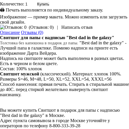
Количество:
🖨 Печать выполняется по индивидуальному заказу.
Изображение — пример макета. Можно изменить или загрузить
свой дизайн.
(
Отзывов: 0
)
|
Написать отзыв
Описание
Отзывы (0)
Свитшот
для папы
с надписью
"Best dad in the galaxy"
"Best dad in the galaxy" -
Толстовка без капюшона в подарок дл папы.
Лучший папа в галактике. Помимо надписи на принте есть
изображение Дарта Вейдера.
Надпись на свитшоте может быть выполнена в разных цветах.
Есть в черном и белом цвете.
Состав: 100% хлопок
Свитшот мужской
(классический). Материал: хлопок 100%.
Размеры S=46, M=48, L=50, XL=52, XXL=54, XXXL=56
Способ нанесения: прямая печать. Стирать в стиральной машине
до 40С. перед стиркой желательно вывернуть свитшот
наизнанку.
Вы можете купить Свитшот в подарок для папы с надписью
"Best dad in the galaxy" в Москве.
Адрес пункта самовывоза в городе Москве уточняйте у
операторов по телефону 8-800-333-39-28