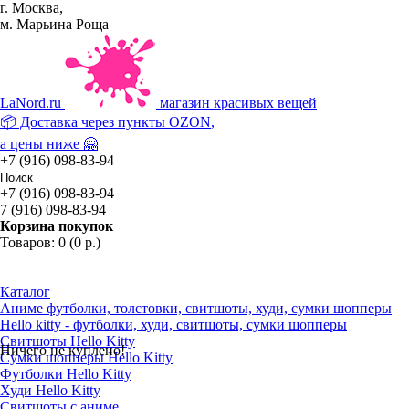
г. Москва,
м. Марьина Роща
La
Nord.ru
магазин красивых вещей
📦 Доставка через пункты
OZON
,
а цены ниже 🤗
+7 (916) 098-83-94
+7 (916) 098-83-94
7 (916) 098-83-94
Корзина покупок
Товаров: 0 (0 р.)
Каталог
Аниме футболки, толстовки, свитшоты, худи, сумки шопперы
Hello kitty - футболки, худи, свитшоты, сумки шопперы
Свитшоты Hello Kitty
Ничего не куплено!
Сумки шопперы Hello Kitty
Футболки Hello Kitty
Худи Hello Kitty
Свитшоты с аниме