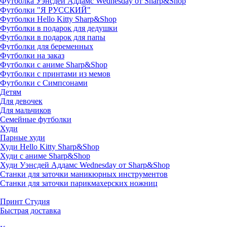
Футболка Уэнсдей Аддамс Wednesday от Sharp&Shop
Футболки "Я РУССКИЙ"
Футболки Hello Kitty Sharp&Shop
Футболки в подарок для дедушки
Футболки в подарок для папы
Футболки для беременных
Футболки на заказ
Футболки с аниме Sharp&Shop
Футболки с принтами из мемов
Футболки с Симпсонами
Детям
Для девочек
Для мальчиков
Семейные футболки
Худи
Парные худи
Худи Hello Kitty Sharp&Shop
Худи с аниме Sharp&Shop
Худи Уэнсдей Аддамс Wednesday от Sharp&Shop
Станки для заточки маникюрных инструментов
Станки для заточки парикмахерских ножниц
Принт Студия
Быстрая доставка