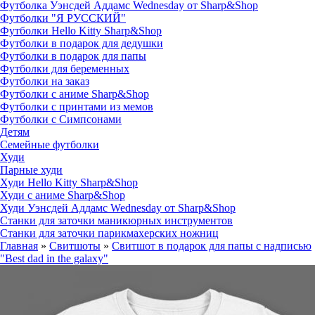
Футболка Уэнсдей Аддамс Wednesday от Sharp&Shop
Футболки "Я РУССКИЙ"
Футболки Hello Kitty Sharp&Shop
Футболки в подарок для дедушки
Футболки в подарок для папы
Футболки для беременных
Футболки на заказ
Футболки с аниме Sharp&Shop
Футболки с принтами из мемов
Футболки с Симпсонами
Детям
Семейные футболки
Худи
Парные худи
Худи Hello Kitty Sharp&Shop
Худи с аниме Sharp&Shop
Худи Уэнсдей Аддамс Wednesday от Sharp&Shop
Станки для заточки маникюрных инструментов
Станки для заточки парикмахерских ножниц
Главная
»
Свитшоты
»
Свитшот в подарок для папы с надписью
"Best dad in the galaxy"