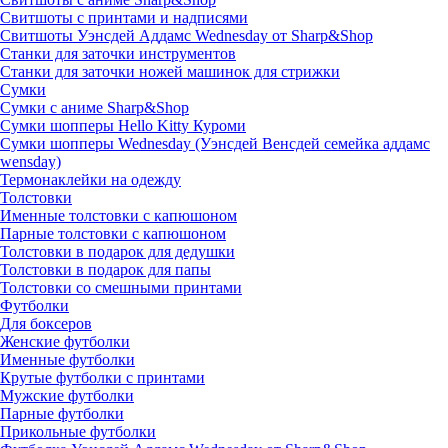
Свитшоты с принтами и надписями
Свитшоты Уэнсдей Аддамс Wednesday от Sharp&Shop
Станки для заточки инструментов
Станки для заточки ножей машинок для стрижки
Сумки
Сумки с аниме Sharp&Shop
Сумки шопперы Hello Kitty Куроми
Сумки шопперы Wednesday (Уэнсдей Венсдей семейка аддамс
wensday)
Термонаклейки на одежду
Толстовки
Именные толстовки с капюшоном
Парные толстовки с капюшоном
Толстовки в подарок для дедушки
Толстовки в подарок для папы
Толстовки со смешными принтами
Футболки
Для боксеров
Женские футболки
Именные футболки
Крутые футболки с принтами
Мужские футболки
Парные футболки
Прикольные футболки