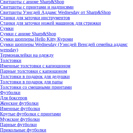
Свитшоты с аниме Sharp&Shop
Свитшоты с принтами и надписями
Свитшоты Уэнсдей Аддамс Wednesday от Sharp&Shop
Станки для заточки инструментов
Станки для заточки ножей машинок для стрижки
Сумки
Сумки с аниме Sharp&Shop
Сумки шопперы Hello Kitty Куроми
Сумки шопперы Wednesday (Уэнсдей Венсдей семейка аддамс
wensday)
Термонаклейки на одежду
Толстовки
Именные толстовки с капюшоном
Парные толстовки с капюшоном
Толстовки в подарок для дедушки
Толстовки в подарок для папы
Толстовки со смешными принтами
Футболки
Для боксеров
Женские футболки
Именные футболки
Крутые футболки с принтами
Мужские футболки
Парные футболки
Прикольные футболки