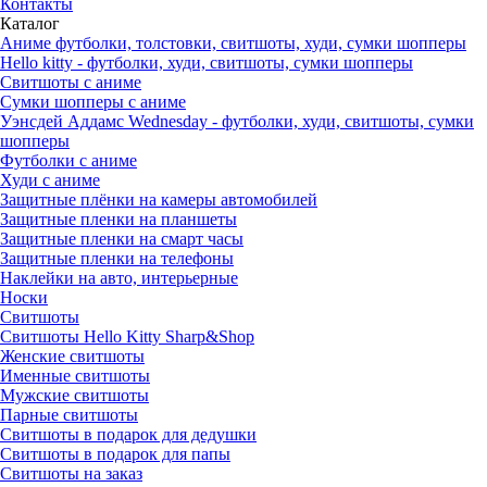
Контакты
Каталог
Аниме футболки, толстовки, свитшоты, худи, сумки шопперы
Hello kitty - футболки, худи, свитшоты, сумки шопперы
Свитшоты с аниме
Сумки шопперы с аниме
Уэнсдей Аддамс Wednesday - футболки, худи, свитшоты, сумки
шопперы
Футболки с аниме
Худи с аниме
Защитные плёнки на камеры автомобилей
Защитные пленки на планшеты
Защитные пленки на смарт часы
Защитные пленки на телефоны
Наклейки на авто, интерьерные
Носки
Свитшоты
Cвитшоты Hello Kitty Sharp&Shop
Женские свитшоты
Именные свитшоты
Мужские свитшоты
Парные свитшоты
Свитшоты в подарок для дедушки
Свитшоты в подарок для папы
Свитшоты на заказ