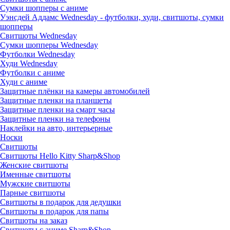
Сумки шопперы с аниме
Уэнсдей Аддамс Wednesday - футболки, худи, свитшоты, сумки
шопперы
Свитшоты Wednesday
Сумки шопперы Wednesday
Футболки Wednesday
Худи Wednesday
Футболки с аниме
Худи с аниме
Защитные плёнки на камеры автомобилей
Защитные пленки на планшеты
Защитные пленки на смарт часы
Защитные пленки на телефоны
Наклейки на авто, интерьерные
Носки
Свитшоты
Cвитшоты Hello Kitty Sharp&Shop
Женские свитшоты
Именные свитшоты
Мужские свитшоты
Парные свитшоты
Свитшоты в подарок для дедушки
Свитшоты в подарок для папы
Свитшоты на заказ
Свитшоты с аниме Sharp&Shop