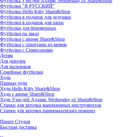
Футболка Уэнсдей Аддамс Wednesday от Sharp&Shop
Футболки "Я РУССКИЙ"
Футболки Hello Kitty Sharp&Shop
Футболки в подарок для дедушки
Футболки в подарок для папы
Футболки для беременных
Футболки на заказ
Футболки с аниме Sharp&Shop
Футболки с принтами из мемов
Футболки с Симпсонами
Детям
Для девочек
Для мальчиков
Семейные футболки
Худи
Парные худи
Худи Hello Kitty Sharp&Shop
Худи с аниме Sharp&Shop
Худи Уэнсдей Аддамс Wednesday от Sharp&Shop
Станки для заточки маникюрных инструментов
Станки для заточки парикмахерских ножниц
Принт Студия
Быстрая доставка