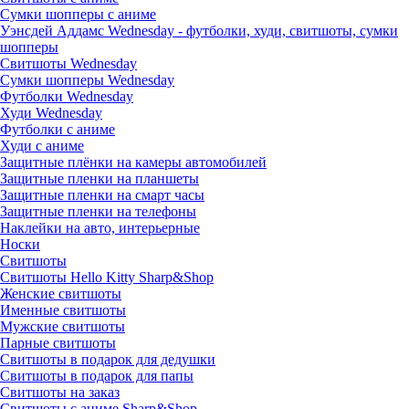
Сумки шопперы с аниме
Уэнсдей Аддамс Wednesday - футболки, худи, свитшоты, сумки
шопперы
Свитшоты Wednesday
Сумки шопперы Wednesday
Футболки Wednesday
Худи Wednesday
Футболки с аниме
Худи с аниме
Защитные плёнки на камеры автомобилей
Защитные пленки на планшеты
Защитные пленки на смарт часы
Защитные пленки на телефоны
Наклейки на авто, интерьерные
Носки
Свитшоты
Cвитшоты Hello Kitty Sharp&Shop
Женские свитшоты
Именные свитшоты
Мужские свитшоты
Парные свитшоты
Свитшоты в подарок для дедушки
Свитшоты в подарок для папы
Свитшоты на заказ
Свитшоты с аниме Sharp&Shop