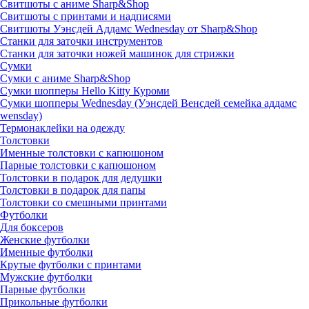
Свитшоты с аниме Sharp&Shop
Свитшоты с принтами и надписями
Свитшоты Уэнсдей Аддамс Wednesday от Sharp&Shop
Станки для заточки инструментов
Станки для заточки ножей машинок для стрижки
Сумки
Сумки с аниме Sharp&Shop
Сумки шопперы Hello Kitty Куроми
Сумки шопперы Wednesday (Уэнсдей Венсдей семейка аддамс
wensday)
Термонаклейки на одежду
Толстовки
Именные толстовки с капюшоном
Парные толстовки с капюшоном
Толстовки в подарок для дедушки
Толстовки в подарок для папы
Толстовки со смешными принтами
Футболки
Для боксеров
Женские футболки
Именные футболки
Крутые футболки с принтами
Мужские футболки
Парные футболки
Прикольные футболки