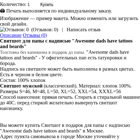
Количество:
🖨 Печать выполняется по индивидуальному заказу.
Изображение — пример макета. Можно изменить или загрузить
свой дизайн.
(
Отзывов: 0
)
|
Написать отзыв
Описание
Отзывы (0)
Свитшот
для папы
с надписью
"Awesome dads have tattoos
and beards"
"Awesome dads have
Толстовка без капюшона в подарок дл папы.
tattoos and beards" - У офигительных пап есть татуировки и
борода.
Надпись на свитшоте может быть выполнена в разных цветах.
Есть в черном и белом цвете.
Состав: 100% хлопок
Свитшот мужской
(классический). Материал: хлопок 100%.
Размеры S=46, M=48, L=50, XL=52, XXL=54, XXXL=56
Способ нанесения: прямая печать. Стирать в стиральной машине
до 40С. перед стиркой желательно вывернуть свитшот
наизнанку.
Вы можете купить Свитшот в подарок для папы с надписью
"Awesome dads have tattoos and beards" в Москве.
Адрес пункта самовывоза в городе Москве уточняйте у