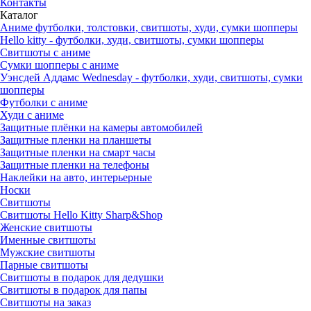
Контакты
Каталог
Аниме футболки, толстовки, свитшоты, худи, сумки шопперы
Hello kitty - футболки, худи, свитшоты, сумки шопперы
Свитшоты с аниме
Сумки шопперы с аниме
Уэнсдей Аддамс Wednesday - футболки, худи, свитшоты, сумки
шопперы
Футболки с аниме
Худи с аниме
Защитные плёнки на камеры автомобилей
Защитные пленки на планшеты
Защитные пленки на смарт часы
Защитные пленки на телефоны
Наклейки на авто, интерьерные
Носки
Свитшоты
Cвитшоты Hello Kitty Sharp&Shop
Женские свитшоты
Именные свитшоты
Мужские свитшоты
Парные свитшоты
Свитшоты в подарок для дедушки
Свитшоты в подарок для папы
Свитшоты на заказ