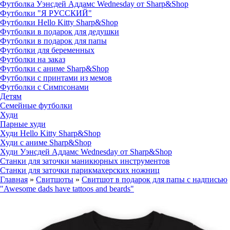
Футболка Уэнсдей Аддамс Wednesday от Sharp&Shop
Футболки "Я РУССКИЙ"
Футболки Hello Kitty Sharp&Shop
Футболки в подарок для дедушки
Футболки в подарок для папы
Футболки для беременных
Футболки на заказ
Футболки с аниме Sharp&Shop
Футболки с принтами из мемов
Футболки с Симпсонами
Детям
Семейные футболки
Худи
Парные худи
Худи Hello Kitty Sharp&Shop
Худи с аниме Sharp&Shop
Худи Уэнсдей Аддамс Wednesday от Sharp&Shop
Станки для заточки маникюрных инструментов
Станки для заточки парикмахерских ножниц
Главная
»
Свитшоты
»
Свитшот в подарок для папы с надписью
"Awesome dads have tattoos and beards"