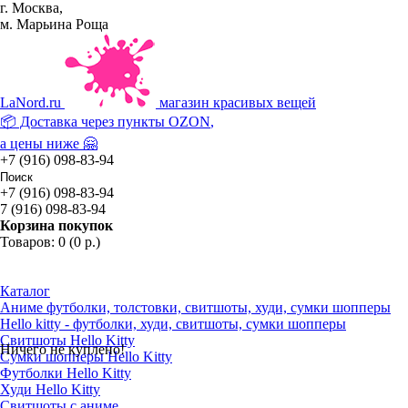
г. Москва,
м. Марьина Роща
La
Nord.ru
магазин красивых вещей
📦 Доставка через пункты
OZON
,
а цены ниже 🤗
+7 (916) 098-83-94
+7 (916) 098-83-94
7 (916) 098-83-94
Корзина покупок
Товаров: 0 (0 р.)
Каталог
Аниме футболки, толстовки, свитшоты, худи, сумки шопперы
Hello kitty - футболки, худи, свитшоты, сумки шопперы
Свитшоты Hello Kitty
Ничего не куплено!
Сумки шопперы Hello Kitty
Футболки Hello Kitty
Худи Hello Kitty
Свитшоты с аниме