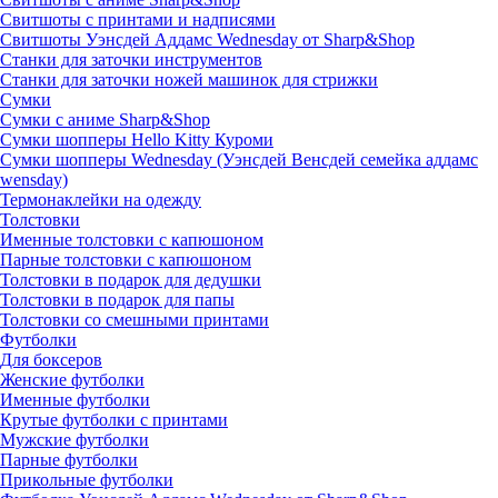
Свитшоты с принтами и надписями
Свитшоты Уэнсдей Аддамс Wednesday от Sharp&Shop
Станки для заточки инструментов
Станки для заточки ножей машинок для стрижки
Сумки
Сумки с аниме Sharp&Shop
Сумки шопперы Hello Kitty Куроми
Сумки шопперы Wednesday (Уэнсдей Венсдей семейка аддамс
wensday)
Термонаклейки на одежду
Толстовки
Именные толстовки с капюшоном
Парные толстовки с капюшоном
Толстовки в подарок для дедушки
Толстовки в подарок для папы
Толстовки со смешными принтами
Футболки
Для боксеров
Женские футболки
Именные футболки
Крутые футболки с принтами
Мужские футболки
Парные футболки
Прикольные футболки