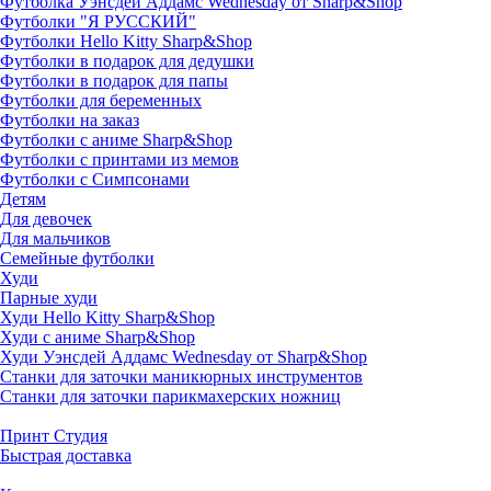
Футболка Уэнсдей Аддамс Wednesday от Sharp&Shop
Футболки "Я РУССКИЙ"
Футболки Hello Kitty Sharp&Shop
Футболки в подарок для дедушки
Футболки в подарок для папы
Футболки для беременных
Футболки на заказ
Футболки с аниме Sharp&Shop
Футболки с принтами из мемов
Футболки с Симпсонами
Детям
Для девочек
Для мальчиков
Семейные футболки
Худи
Парные худи
Худи Hello Kitty Sharp&Shop
Худи с аниме Sharp&Shop
Худи Уэнсдей Аддамс Wednesday от Sharp&Shop
Станки для заточки маникюрных инструментов
Станки для заточки парикмахерских ножниц
Принт Студия
Быстрая доставка