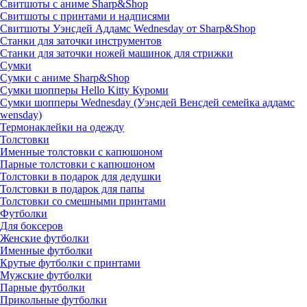
Свитшоты с аниме Sharp&Shop
Свитшоты с принтами и надписями
Свитшоты Уэнсдей Аддамс Wednesday от Sharp&Shop
Станки для заточки инструментов
Станки для заточки ножей машинок для стрижки
Сумки
Сумки с аниме Sharp&Shop
Сумки шопперы Hello Kitty Куроми
Сумки шопперы Wednesday (Уэнсдей Венсдей семейка аддамс
wensday)
Термонаклейки на одежду
Толстовки
Именные толстовки с капюшоном
Парные толстовки с капюшоном
Толстовки в подарок для дедушки
Толстовки в подарок для папы
Толстовки со смешными принтами
Футболки
Для боксеров
Женские футболки
Именные футболки
Крутые футболки с принтами
Мужские футболки
Парные футболки
Прикольные футболки