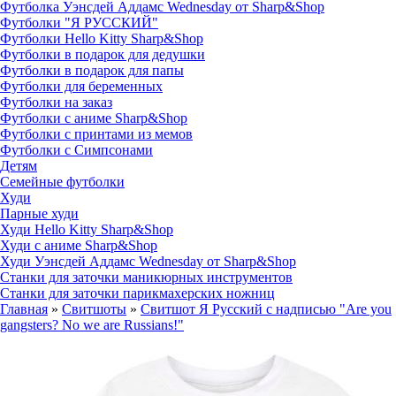
Футболка Уэнсдей Аддамс Wednesday от Sharp&Shop
Футболки "Я РУССКИЙ"
Футболки Hello Kitty Sharp&Shop
Футболки в подарок для дедушки
Футболки в подарок для папы
Футболки для беременных
Футболки на заказ
Футболки с аниме Sharp&Shop
Футболки с принтами из мемов
Футболки с Симпсонами
Детям
Семейные футболки
Худи
Парные худи
Худи Hello Kitty Sharp&Shop
Худи с аниме Sharp&Shop
Худи Уэнсдей Аддамс Wednesday от Sharp&Shop
Станки для заточки маникюрных инструментов
Станки для заточки парикмахерских ножниц
Главная
»
Свитшоты
»
Свитшот Я Русский с надписью "Are you
gangsters? No we are Russians!"