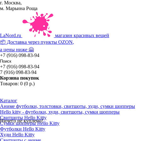
г. Москва,
м. Марьина Роща
La
Nord.ru
магазин красивых вещей
📦 Доставка через пункты
OZON
,
а цены ниже 🤗
+7 (916) 098-83-94
+7 (916) 098-83-94
7 (916) 098-83-94
Корзина покупок
Товаров: 0 (0 р.)
Каталог
Аниме футболки, толстовки, свитшоты, худи, сумки шопперы
Hello kitty - футболки, худи, свитшоты, сумки шопперы
Свитшоты Hello Kitty
Ничего не куплено!
Сумки шопперы Hello Kitty
Футболки Hello Kitty
Худи Hello Kitty
Свитшоты с аниме