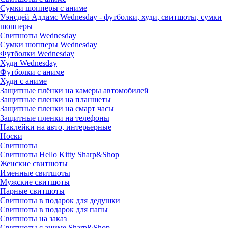
Сумки шопперы с аниме
Уэнсдей Аддамс Wednesday - футболки, худи, свитшоты, сумки
шопперы
Свитшоты Wednesday
Сумки шопперы Wednesday
Футболки Wednesday
Худи Wednesday
Футболки с аниме
Худи с аниме
Защитные плёнки на камеры автомобилей
Защитные пленки на планшеты
Защитные пленки на смарт часы
Защитные пленки на телефоны
Наклейки на авто, интерьерные
Носки
Свитшоты
Cвитшоты Hello Kitty Sharp&Shop
Женские свитшоты
Именные свитшоты
Мужские свитшоты
Парные свитшоты
Свитшоты в подарок для дедушки
Свитшоты в подарок для папы
Свитшоты на заказ
Свитшоты с аниме Sharp&Shop