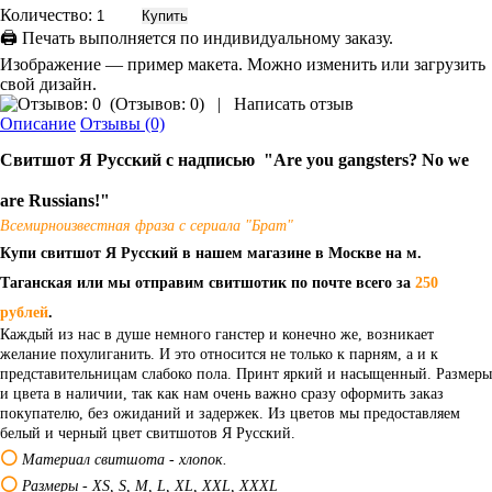
Количество:
🖨 Печать выполняется по индивидуальному заказу.
Изображение — пример макета. Можно изменить или загрузить
свой дизайн.
(
Отзывов: 0
)
|
Написать отзыв
Описание
Отзывы (0)
Свитшот Я Русский с надписью "Are you gangsters? No we
are Russians!"
Всемирноизвестная фраза с сериала "Брат"
Купи свитшот Я Русский в нашем магазине в Москве на м.
Таганская или мы отправим свитшотик по почте всего за
250
рублей
.
Каждый из нас в душе немного ганстер и конечно же, возникает
желание похулиганить. И это относится не только к парням, а и к
представительницам слабоко пола. Принт яркий и насыщенный. Размеры
и цвета в наличии, так как нам очень важно сразу оформить заказ
покупателю, без ожиданий и задержек. Из цветов мы предоставляем
белый и черный цвет свитшотов Я Русский.
⚪
Материал свитшота - хлопок.
⚪
Размеры - XS, S, M, L, XL, XXL, XXXL