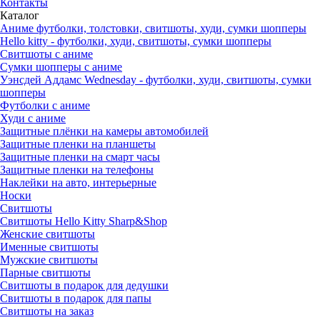
Контакты
Каталог
Аниме футболки, толстовки, свитшоты, худи, сумки шопперы
Hello kitty - футболки, худи, свитшоты, сумки шопперы
Свитшоты с аниме
Сумки шопперы с аниме
Уэнсдей Аддамс Wednesday - футболки, худи, свитшоты, сумки
шопперы
Футболки с аниме
Худи с аниме
Защитные плёнки на камеры автомобилей
Защитные пленки на планшеты
Защитные пленки на смарт часы
Защитные пленки на телефоны
Наклейки на авто, интерьерные
Носки
Свитшоты
Cвитшоты Hello Kitty Sharp&Shop
Женские свитшоты
Именные свитшоты
Мужские свитшоты
Парные свитшоты
Свитшоты в подарок для дедушки
Свитшоты в подарок для папы
Свитшоты на заказ