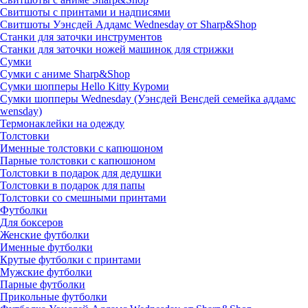
Свитшоты с принтами и надписями
Свитшоты Уэнсдей Аддамс Wednesday от Sharp&Shop
Станки для заточки инструментов
Станки для заточки ножей машинок для стрижки
Сумки
Сумки с аниме Sharp&Shop
Сумки шопперы Hello Kitty Куроми
Сумки шопперы Wednesday (Уэнсдей Венсдей семейка аддамс
wensday)
Термонаклейки на одежду
Толстовки
Именные толстовки с капюшоном
Парные толстовки с капюшоном
Толстовки в подарок для дедушки
Толстовки в подарок для папы
Толстовки со смешными принтами
Футболки
Для боксеров
Женские футболки
Именные футболки
Крутые футболки с принтами
Мужские футболки
Парные футболки
Прикольные футболки