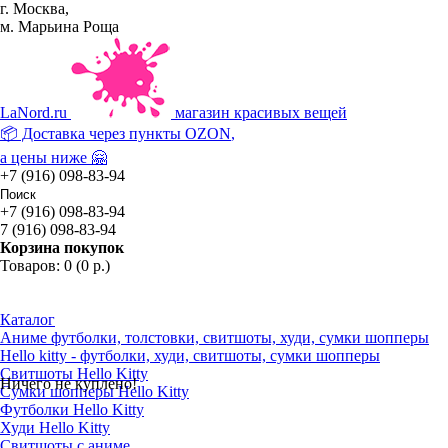
г. Москва,
м. Марьина Роща
La
Nord.ru
магазин красивых вещей
📦 Доставка через пункты
OZON
,
а цены ниже 🤗
+7 (916) 098-83-94
+7 (916) 098-83-94
7 (916) 098-83-94
Корзина покупок
Товаров: 0 (0 р.)
Каталог
Аниме футболки, толстовки, свитшоты, худи, сумки шопперы
Hello kitty - футболки, худи, свитшоты, сумки шопперы
Свитшоты Hello Kitty
Ничего не куплено!
Сумки шопперы Hello Kitty
Футболки Hello Kitty
Худи Hello Kitty
Свитшоты с аниме