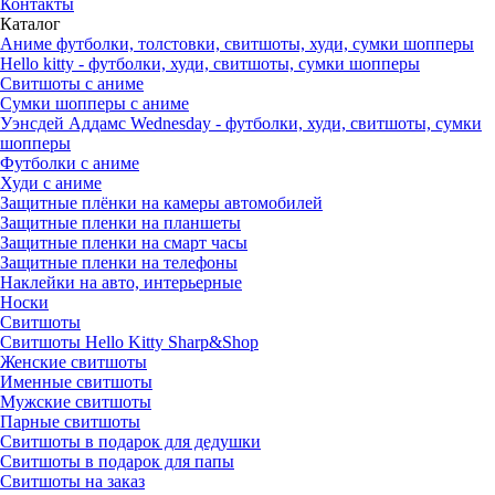
Контакты
Каталог
Аниме футболки, толстовки, свитшоты, худи, сумки шопперы
Hello kitty - футболки, худи, свитшоты, сумки шопперы
Свитшоты с аниме
Сумки шопперы с аниме
Уэнсдей Аддамс Wednesday - футболки, худи, свитшоты, сумки
шопперы
Футболки с аниме
Худи с аниме
Защитные плёнки на камеры автомобилей
Защитные пленки на планшеты
Защитные пленки на смарт часы
Защитные пленки на телефоны
Наклейки на авто, интерьерные
Носки
Свитшоты
Cвитшоты Hello Kitty Sharp&Shop
Женские свитшоты
Именные свитшоты
Мужские свитшоты
Парные свитшоты
Свитшоты в подарок для дедушки
Свитшоты в подарок для папы
Свитшоты на заказ