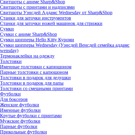
Свитшоты с аниме Sharp&Shop
Свитшоты с принтами и надписями
Свитшоты Уэнсдей Аддамс Wednesday от Sharp&Shop
Станки для заточки инструментов
Станки для заточки ножей машинок для стрижки
Сумки
Сумки с аниме Sharp&Shop
Сумки шопперы Hello Kitty Куроми
Сумки шопперы Wednesday (Уэнсдей Венсдей семейка аддамс
wensday)
Термонаклейки на одежду
Толстовки
Именные толстовки с капюшоном
Парные толстовки с капюшоном
Толстовки в подарок для дедушки
Толстовки в подарок для папы
Толстовки со смешными принтами
Футболки
Для боксеров
Женские футболки
Именные футболки
Крутые футболки с принтами
Мужские футболки
Парные футболки
Прикольные футболки