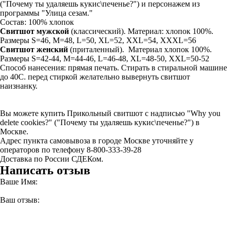
("Почему ты удаляешь кукис\печенье?") и персонажем из
программы "Улица сезам."
Состав: 100% хлопок
Свитшот мужской
(классический). Материал: хлопок 100%.
Размеры S=46, M=48, L=50, XL=52, XXL=54, XXXL=56
Свитшот
женский
(приталенный). Материал хлопок 100%.
Размеры S=42-44, M=44-46, L=46-48, XL=48-50, XXL=50-52
Способ нанесения: прямая печать. Стирать в стиральной машине
до 40С. перед стиркой желательно вывернуть свитшот
наизнанку.
Вы можете купить Прикольный свитшот с надписью "Why you
delete cookies?" ("Почему ты удаляешь кукис\печенье?") в
Москве.
Адрес пункта самовывоза в городе Москве уточняйте у
операторов по телефону 8-800-333-39-28
Доставка по России СДЕКом.
Написать отзыв
Ваше Имя:
Ваш отзыв: