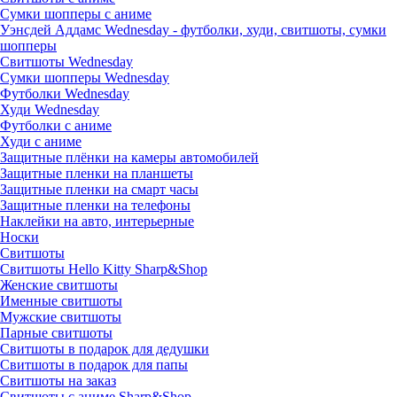
Сумки шопперы с аниме
Уэнсдей Аддамс Wednesday - футболки, худи, свитшоты, сумки
шопперы
Свитшоты Wednesday
Сумки шопперы Wednesday
Футболки Wednesday
Худи Wednesday
Футболки с аниме
Худи с аниме
Защитные плёнки на камеры автомобилей
Защитные пленки на планшеты
Защитные пленки на смарт часы
Защитные пленки на телефоны
Наклейки на авто, интерьерные
Носки
Свитшоты
Cвитшоты Hello Kitty Sharp&Shop
Женские свитшоты
Именные свитшоты
Мужские свитшоты
Парные свитшоты
Свитшоты в подарок для дедушки
Свитшоты в подарок для папы
Свитшоты на заказ
Свитшоты с аниме Sharp&Shop