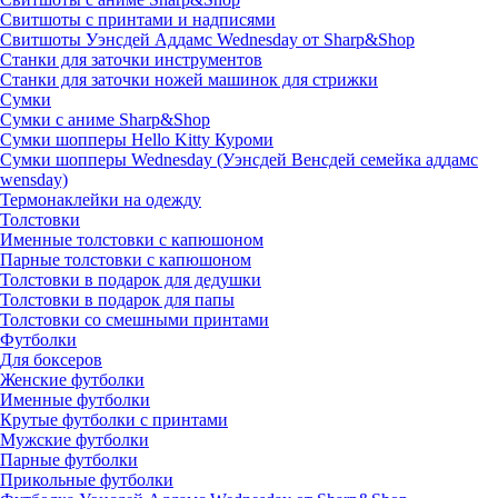
Свитшоты с принтами и надписями
Свитшоты Уэнсдей Аддамс Wednesday от Sharp&Shop
Станки для заточки инструментов
Станки для заточки ножей машинок для стрижки
Сумки
Сумки с аниме Sharp&Shop
Сумки шопперы Hello Kitty Куроми
Сумки шопперы Wednesday (Уэнсдей Венсдей семейка аддамс
wensday)
Термонаклейки на одежду
Толстовки
Именные толстовки с капюшоном
Парные толстовки с капюшоном
Толстовки в подарок для дедушки
Толстовки в подарок для папы
Толстовки со смешными принтами
Футболки
Для боксеров
Женские футболки
Именные футболки
Крутые футболки с принтами
Мужские футболки
Парные футболки
Прикольные футболки