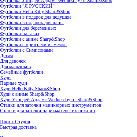
Футболка Уэнсдей Аддамс Wednesday от Sharp&Shop
Футболки "Я РУССКИЙ"
Футболки Hello Kitty Sharp&Shop
Футболки в подарок для дедушки
Футболки в подарок для папы
Футболки для беременных
Футболки на заказ
Футболки с аниме Sharp&Shop
Футболки с принтами из мемов
Футболки с Симпсонами
Детям
Для девочек
Для мальчиков
Семейные футболки
Худи
Парные худи
Худи Hello Kitty Sharp&Shop
Худи с аниме Sharp&Shop
Худи Уэнсдей Аддамс Wednesday от Sharp&Shop
Станки для заточки маникюрных инструментов
Станки для заточки парикмахерских ножниц
Принт Студия
Быстрая доставка