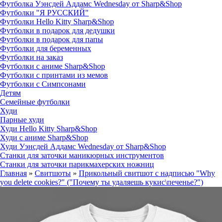
Футболка Уэнсдей Аддамс Wednesday от Sharp&Shop
Футболки "Я РУССКИЙ"
Футболки Hello Kitty Sharp&Shop
Футболки в подарок для дедушки
Футболки в подарок для папы
Футболки для беременных
Футболки на заказ
Футболки с аниме Sharp&Shop
Футболки с принтами из мемов
Футболки с Симпсонами
Детям
Семейные футболки
Худи
Парные худи
Худи Hello Kitty Sharp&Shop
Худи с аниме Sharp&Shop
Худи Уэнсдей Аддамс Wednesday от Sharp&Shop
Станки для заточки маникюрных инструментов
Станки для заточки парикмахерских ножниц
Главная
»
Свитшоты
»
Прикольный свитшот с надписью "Why
you delete cookies?" ("Почему ты удаляешь кукис\печенье?")