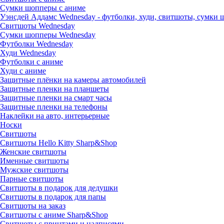
Сумки шопперы с аниме
Уэнсдей Аддамс Wednesday - футболки, худи, свитшоты, сумки
Свитшоты Wednesday
Сумки шопперы Wednesday
Футболки Wednesday
Худи Wednesday
Футболки с аниме
Худи с аниме
Защитные плёнки на камеры автомобилей
Защитные пленки на планшеты
Защитные пленки на смарт часы
Защитные пленки на телефоны
Наклейки на авто, интерьерные
Носки
Свитшоты
Cвитшоты Hello Kitty Sharp&Shop
Женские свитшоты
Именные свитшоты
Мужские свитшоты
Парные свитшоты
Свитшоты в подарок для дедушки
Свитшоты в подарок для папы
Свитшоты на заказ
Свитшоты с аниме Sharp&Shop
Свитшоты с принтами и надписями