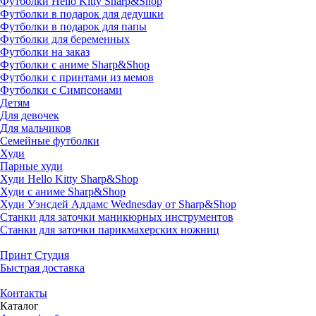
Футболки Hello Kitty Sharp&Shop
Футболки в подарок для дедушки
Футболки в подарок для папы
Футболки для беременных
Футболки на заказ
Футболки с аниме Sharp&Shop
Футболки с принтами из мемов
Футболки с Симпсонами
Детям
Для девочек
Для мальчиков
Семейные футболки
Худи
Парные худи
Худи Hello Kitty Sharp&Shop
Худи с аниме Sharp&Shop
Худи Уэнсдей Аддамс Wednesday от Sharp&Shop
Станки для заточки маникюрных инструментов
Станки для заточки парикмахерских ножниц
Принт Студия
Быстрая доставка
Контакты
Каталог