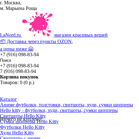
г. Москва,
м. Марьина Роща
La
Nord.ru
магазин красивых вещей
📦 Доставка через пункты
OZON
,
а цены ниже 🤗
+7 (916) 098-83-94
+7 (916) 098-83-94
7 (916) 098-83-94
Корзина покупок
Товаров: 0 (0 р.)
Каталог
Аниме футболки, толстовки, свитшоты, худи, сумки шопперы
Hello kitty - футболки, худи, свитшоты, сумки шопперы
Свитшоты Hello Kitty
Ничего не куплено!
Сумки шопперы Hello Kitty
Футболки Hello Kitty
Худи Hello Kitty
Свитшоты с аниме