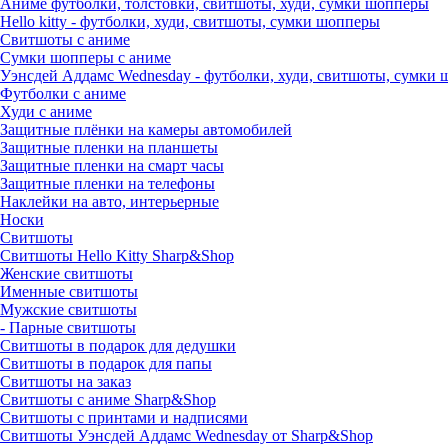
Аниме футболки, толстовки, свитшоты, худи, сумки шопперы
Hello kitty - футболки, худи, свитшоты, сумки шопперы
Свитшоты с аниме
Сумки шопперы с аниме
Уэнсдей Аддамс Wednesday - футболки, худи, свитшоты, сумки
Футболки с аниме
Худи с аниме
Защитные плёнки на камеры автомобилей
Защитные пленки на планшеты
Защитные пленки на смарт часы
Защитные пленки на телефоны
Наклейки на авто, интерьерные
Носки
Свитшоты
Cвитшоты Hello Kitty Sharp&Shop
Женские свитшоты
Именные свитшоты
Мужские свитшоты
- Парные свитшоты
Свитшоты в подарок для дедушки
Свитшоты в подарок для папы
Свитшоты на заказ
Свитшоты с аниме Sharp&Shop
Свитшоты с принтами и надписями
Свитшоты Уэнсдей Аддамс Wednesday от Sharp&Shop