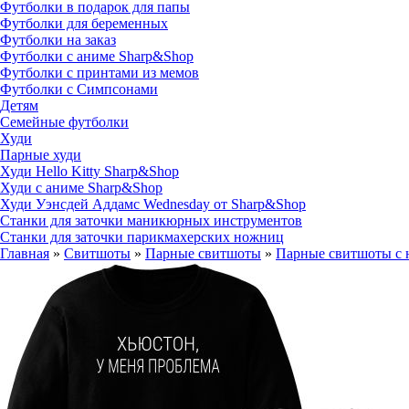
Футболки в подарок для папы
Футболки для беременных
Футболки на заказ
Футболки с аниме Sharp&Shop
Футболки с принтами из мемов
Футболки с Симпсонами
Детям
Семейные футболки
Худи
Парные худи
Худи Hello Kitty Sharp&Shop
Худи с аниме Sharp&Shop
Худи Уэнсдей Аддамс Wednesday от Sharp&Shop
Станки для заточки маникюрных инструментов
Станки для заточки парикмахерских ножниц
Главная
»
Свитшоты
»
Парные свитшоты
»
Парные свитшоты с 