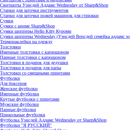
Свитшоты Уэнсдей Аддамс Wednesday от Sharp&Shop
Станки для заточки инструментов
Станки для заточки ножей машинок для стрижки
Сумки
Сумки с аниме Sharp&Shop
Сумки шопперы Hello Kitty Куроми
Сумки шопперы Wednesday (Уэнсдей Венсдей семейка аддамс w
Термонаклейки на одежду
Толстовки
Именные толстовки с капюшоном
Парные толстовки с капюшоном
Толстовки в подарок для дедушки
Толстовки в подарок для папы
Толстовки со смешными принтами
Футболки
Для боксеров
Женские футболки
Именные футболки
Крутые футболки с принтами
Мужские футболки
Парные футболки
Прикольные футболки
Футболка Уэнсдей Аддамс Wednesday от Sharp&Shop
Футболки "Я РУССКИЙ"