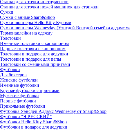
Станки для заточки инструментов
Станки для заточки ножей машинок для стрижки
Сумки
Сумки с аниме Sharp&Shop
Сумки шопперы Hello Kitty Куроми
Сумки шопперы Wednesday (Уэнсдей Венсдей семейка аддамс w
Термонаклейки на одежду
Толстовки
Именные толстовки с капюшоном
Парные толстовки с капюшоном
Толстовки в подарок для дедушки
Толстовки в подарок для папы
Толстовки со смешными принтами
Футболки
Для боксеров
Женские футболки
Именные футболки
Крутые футболки с принтами
Мужские футболки
Парные футболки
Прикольные футболки
Футболка Уэнсдей Аддамс Wednesday от Sharp&Shop
Футболки "Я РУССКИЙ"
Футболки Hello Kitty Sharp&Shop
Футболки в подарок для дедушки