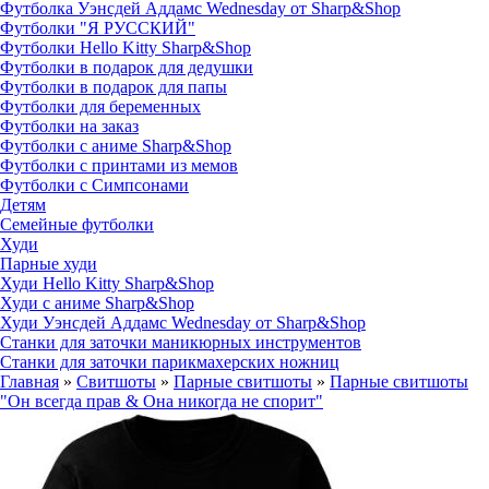
Футболка Уэнсдей Аддамс Wednesday от Sharp&Shop
Футболки "Я РУССКИЙ"
Футболки Hello Kitty Sharp&Shop
Футболки в подарок для дедушки
Футболки в подарок для папы
Футболки для беременных
Футболки на заказ
Футболки с аниме Sharp&Shop
Футболки с принтами из мемов
Футболки с Симпсонами
Детям
Семейные футболки
Худи
Парные худи
Худи Hello Kitty Sharp&Shop
Худи с аниме Sharp&Shop
Худи Уэнсдей Аддамс Wednesday от Sharp&Shop
Станки для заточки маникюрных инструментов
Станки для заточки парикмахерских ножниц
Главная
»
Свитшоты
»
Парные свитшоты
»
Парные свитшоты
"Он всегда прав & Она никогда не спорит"