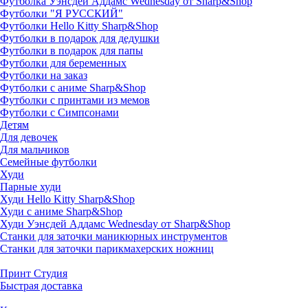
Футболка Уэнсдей Аддамс Wednesday от Sharp&Shop
Футболки "Я РУССКИЙ"
Футболки Hello Kitty Sharp&Shop
Футболки в подарок для дедушки
Футболки в подарок для папы
Футболки для беременных
Футболки на заказ
Футболки с аниме Sharp&Shop
Футболки с принтами из мемов
Футболки с Симпсонами
Детям
Для девочек
Для мальчиков
Семейные футболки
Худи
Парные худи
Худи Hello Kitty Sharp&Shop
Худи с аниме Sharp&Shop
Худи Уэнсдей Аддамс Wednesday от Sharp&Shop
Станки для заточки маникюрных инструментов
Станки для заточки парикмахерских ножниц
Принт Студия
Быстрая доставка