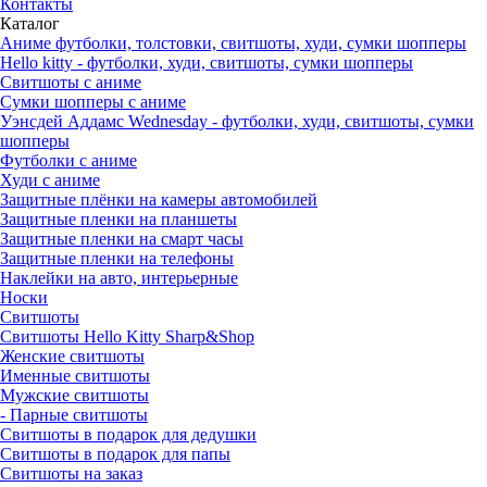
Контакты
Каталог
Аниме футболки, толстовки, свитшоты, худи, сумки шопперы
Hello kitty - футболки, худи, свитшоты, сумки шопперы
Свитшоты с аниме
Сумки шопперы с аниме
Уэнсдей Аддамс Wednesday - футболки, худи, свитшоты, сумки
шопперы
Футболки с аниме
Худи с аниме
Защитные плёнки на камеры автомобилей
Защитные пленки на планшеты
Защитные пленки на смарт часы
Защитные пленки на телефоны
Наклейки на авто, интерьерные
Носки
Свитшоты
Cвитшоты Hello Kitty Sharp&Shop
Женские свитшоты
Именные свитшоты
Мужские свитшоты
- Парные свитшоты
Свитшоты в подарок для дедушки
Свитшоты в подарок для папы
Свитшоты на заказ