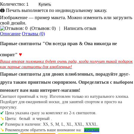
Количество:
🖨 Печать выполняется по индивидуальному заказу.
Изображение — пример макета. Можно изменить или загрузить
свой дизайн.
(
Отзывов: 0
)
|
Написать отзыв
Описание
Отзывы (0)
Парные свитшоты "Он всегда прав & Она никогда не
♥
спорит"
Ваша вторая половинка будет очень рада, когда получит такой подарок
как парные свитшоты для влюбленных!
Парные свитшоты для двоих влюбленных, порадуйте друг-
друга таким приятным сюрпризом. Определиться с выбором
поможет вам наш интернет-магазин!
Свитшот
приятный к телу. Изготовлен только из натурального хлопка.
Подойдет для ежедневной носки, для занятий спортом и просто на
прогулку.
↙
Цена указана сразу за комплект из 2-х
свитшотов
.
↘
Цвета:
белый
и черный
.
↙
Размеры в наличии: XS, S, M, L, XL, XXL, XXXL.
↘
Рекомендуем обратить ваше внимание на:
женские