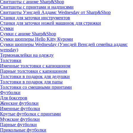
Свитшоты с аниме Sharp&Shop
Свитшоты с принтами и надписями
Свитшоты Уэнсдей Аддамс Wednesday от Sharp&Shop
Станки для заточки инструментов
Станки для заточки ножей машинок для стрижки
Сумки
Сумки с аниме Sharp&Shop
Сумки шопперы Hello Kitty Куроми
Сумки шопперы Wednesday (Уэнсдей Венсдей семейка аддамс
wensday)
Термонаклейки на одежду
Толстовки
Именные толстовки с капюшоном
Парные толстовки с капюшоном
Толстовки в подарок для дедушки
Толстовки в подарок для папы
Толстовки со смешными принтами
Футболки
Для боксеров
Женские футболки
Именные футболки
Крутые футболки с принтами
Мужские футболки
Парные футболки
Прикольные футболки