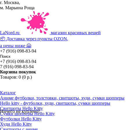
г. Москва,
м. Марьина Роща
La
Nord.ru
магазин красивых вещей
📦 Доставка через пункты
OZON
,
а цены ниже 🤗
+7 (916) 098-83-94
+7 (916) 098-83-94
7 (916) 098-83-94
Корзина покупок
Товаров: 0 (0 р.)
Каталог
Аниме футболки, толстовки, свитшоты, худи, сумки шопперы
Hello kitty - футболки, худи, свитшоты, сумки шопперы
Свитшоты Hello Kitty
Ничего не куплено!
Сумки шопперы Hello Kitty
Футболки Hello Kitty
Худи Hello Kitty
Свитшоты с аниме