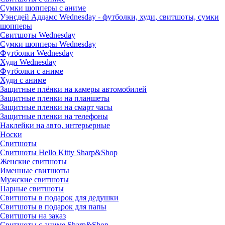
Сумки шопперы с аниме
Уэнсдей Аддамс Wednesday - футболки, худи, свитшоты, сумки
шопперы
Свитшоты Wednesday
Сумки шопперы Wednesday
Футболки Wednesday
Худи Wednesday
Футболки с аниме
Худи с аниме
Защитные плёнки на камеры автомобилей
Защитные пленки на планшеты
Защитные пленки на смарт часы
Защитные пленки на телефоны
Наклейки на авто, интерьерные
Носки
Свитшоты
Cвитшоты Hello Kitty Sharp&Shop
Женские свитшоты
Именные свитшоты
Мужские свитшоты
Парные свитшоты
Свитшоты в подарок для дедушки
Свитшоты в подарок для папы
Свитшоты на заказ
Свитшоты с аниме Sharp&Shop