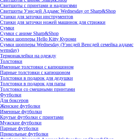
Свитшоты с принтами и надписями
Свитшоты Уэнсдей Аддамс Wednesday от Sharp&Shop
Станки для заточки инструментов
Станки для заточки ножей машинок для стрижки
Сумки
Сумки с аниме Sharp&Shop
Сумки шопперы Hello Kitty Куроми
Сумки шопперы Wednesday (Уэнсдей Венсдей семейка аддамс
wensday)
Термонаклейки на одежду
Толстовки
Именные толстовки с капюшоном
Парные толстовки с капюшоном
Толстовки в подарок для дедушки
Толстовки в подарок для папы
Толстовки со смешными принтами
Футболки
Для боксеров
Женские футболки
Именные футболки
Крутые футболки с принтами
Мужские футболки
Парные футболки
Прикольные футболки