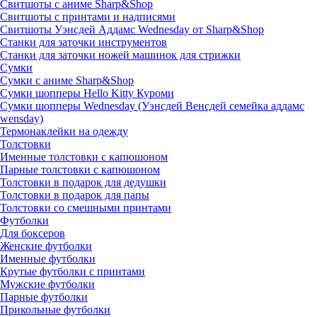
Свитшоты с аниме Sharp&Shop
Свитшоты с принтами и надписями
Свитшоты Уэнсдей Аддамс Wednesday от Sharp&Shop
Станки для заточки инструментов
Станки для заточки ножей машинок для стрижки
Сумки
Сумки с аниме Sharp&Shop
Сумки шопперы Hello Kitty Куроми
Сумки шопперы Wednesday (Уэнсдей Венсдей семейка аддамс
wensday)
Термонаклейки на одежду
Толстовки
Именные толстовки с капюшоном
Парные толстовки с капюшоном
Толстовки в подарок для дедушки
Толстовки в подарок для папы
Толстовки со смешными принтами
Футболки
Для боксеров
Женские футболки
Именные футболки
Крутые футболки с принтами
Мужские футболки
Парные футболки
Прикольные футболки