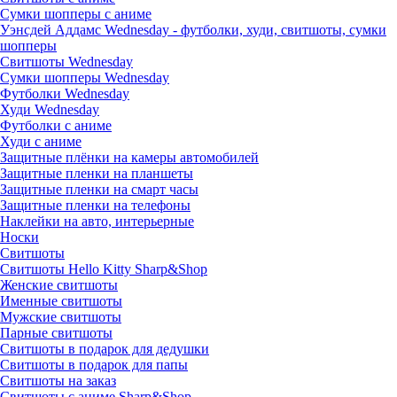
Сумки шопперы с аниме
Уэнсдей Аддамс Wednesday - футболки, худи, свитшоты, сумки
шопперы
Свитшоты Wednesday
Сумки шопперы Wednesday
Футболки Wednesday
Худи Wednesday
Футболки с аниме
Худи с аниме
Защитные плёнки на камеры автомобилей
Защитные пленки на планшеты
Защитные пленки на смарт часы
Защитные пленки на телефоны
Наклейки на авто, интерьерные
Носки
Свитшоты
Cвитшоты Hello Kitty Sharp&Shop
Женские свитшоты
Именные свитшоты
Мужские свитшоты
Парные свитшоты
Свитшоты в подарок для дедушки
Свитшоты в подарок для папы
Свитшоты на заказ
Свитшоты с аниме Sharp&Shop