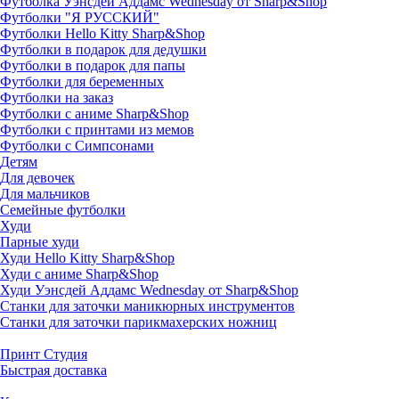
Футболка Уэнсдей Аддамс Wednesday от Sharp&Shop
Футболки "Я РУССКИЙ"
Футболки Hello Kitty Sharp&Shop
Футболки в подарок для дедушки
Футболки в подарок для папы
Футболки для беременных
Футболки на заказ
Футболки с аниме Sharp&Shop
Футболки с принтами из мемов
Футболки с Симпсонами
Детям
Для девочек
Для мальчиков
Семейные футболки
Худи
Парные худи
Худи Hello Kitty Sharp&Shop
Худи с аниме Sharp&Shop
Худи Уэнсдей Аддамс Wednesday от Sharp&Shop
Станки для заточки маникюрных инструментов
Станки для заточки парикмахерских ножниц
Принт Студия
Быстрая доставка