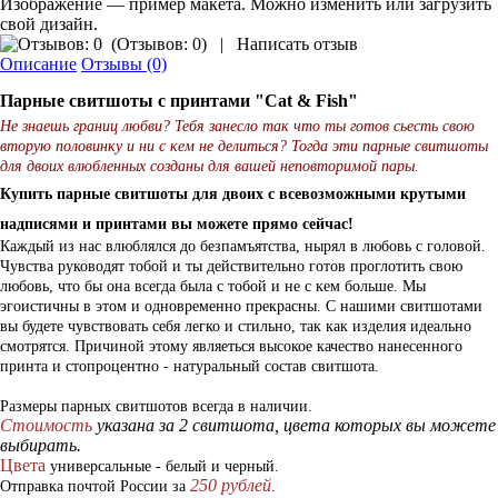
Изображение — пример макета. Можно изменить или загрузить
свой дизайн.
(
Отзывов: 0
)
|
Написать отзыв
Описание
Отзывы (0)
Парные свитшоты с принтами "Cat & Fish"
Не знаешь границ любви? Тебя занесло так что ты готов сьесть свою
вторую половинку и ни с кем не делиться? Тогда эти парные свитшоты
для двоих влюбленных созданы для вашей неповторимой пары.
Купить парные свитшоты для двоих с всевозможными крутыми
надписями и принтами вы можете прямо сейчас!
Каждый из нас влюблялся до безпамъятства, нырял в любовь с головой.
Чувства руководят тобой и ты действительно готов проглотить свою
любовь, что бы она всегда была с тобой и не с кем больше. Мы
эгоистичны в этом и одновременно прекрасны. С нашими свитшотами
вы будете чувствовать себя легко и стильно, так как изделия идеально
смотрятся. Причиной этому являеться высокое качество нанесенного
принта и стопроцентно - натуральный состав свитшота.
Размеры парных свитшотов всегда в наличии.
Стоимость
указана за 2 свитшота, цвета которых вы можете
выбирать.
Цвета
универсальные - белый и черный.
250 рублей
Отправка почтой России за
.