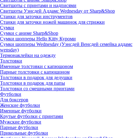
Свитшоты с принтами и надписями
Свитшоты Уэнсдей Аддамс Wednesday от Sharp&Shop
Станки для заточки инструментов
Станки для заточки ножей машинок для стрижки
Сумки
Сумки с аниме Sharp&Shop
Сумки шопперы Hello Kitty Куроми
Сумки шопперы Wednesday (Уэнсдей Венсдей семейка аддамс
wensday)
Термонаклейки на одежду
Толстовки
Именные толстовки с капюшоном
Парные толстовки с капюшоном
Толстовки в подарок для дедушки
Толстовки в подарок для папы
Толстовки со смешными принтами
Футболки
Для боксеров
Женские футболки
Именные футболки
Крутые футболки с принтами
Мужские футболки
Парные футболки
Прикольные футболки