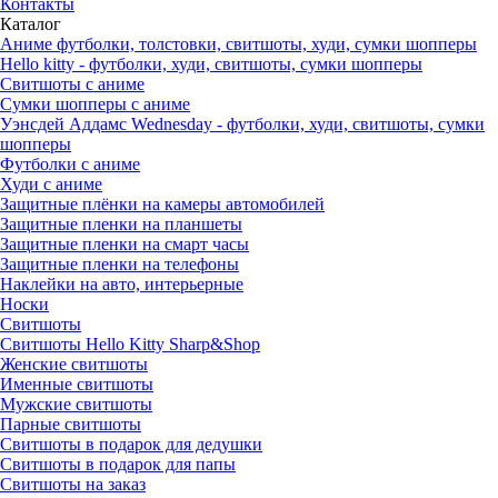
Контакты
Каталог
Аниме футболки, толстовки, свитшоты, худи, сумки шопперы
Hello kitty - футболки, худи, свитшоты, сумки шопперы
Свитшоты с аниме
Сумки шопперы с аниме
Уэнсдей Аддамс Wednesday - футболки, худи, свитшоты, сумки
шопперы
Футболки с аниме
Худи с аниме
Защитные плёнки на камеры автомобилей
Защитные пленки на планшеты
Защитные пленки на смарт часы
Защитные пленки на телефоны
Наклейки на авто, интерьерные
Носки
Свитшоты
Cвитшоты Hello Kitty Sharp&Shop
Женские свитшоты
Именные свитшоты
Мужские свитшоты
Парные свитшоты
Свитшоты в подарок для дедушки
Свитшоты в подарок для папы
Свитшоты на заказ