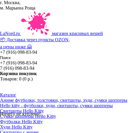
г. Москва,
м. Марьина Роща
La
Nord.ru
магазин красивых вещей
📦 Доставка через пункты
OZON
,
а цены ниже 🤗
+7 (916) 098-83-94
+7 (916) 098-83-94
7 (916) 098-83-94
Корзина покупок
Товаров: 0 (0 р.)
Каталог
Аниме футболки, толстовки, свитшоты, худи, сумки шопперы
Hello kitty - футболки, худи, свитшоты, сумки шопперы
Свитшоты Hello Kitty
Ничего не куплено!
Сумки шопперы Hello Kitty
Футболки Hello Kitty
Худи Hello Kitty
Свитшоты с аниме