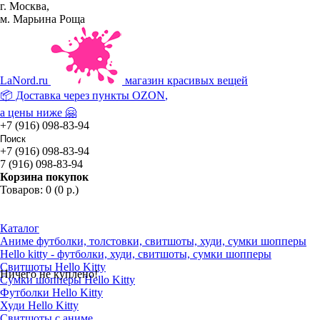
г. Москва,
м. Марьина Роща
La
Nord.ru
магазин красивых вещей
📦 Доставка через пункты
OZON
,
а цены ниже 🤗
+7 (916) 098-83-94
+7 (916) 098-83-94
7 (916) 098-83-94
Корзина покупок
Товаров: 0 (0 р.)
Каталог
Аниме футболки, толстовки, свитшоты, худи, сумки шопперы
Hello kitty - футболки, худи, свитшоты, сумки шопперы
Свитшоты Hello Kitty
Ничего не куплено!
Сумки шопперы Hello Kitty
Футболки Hello Kitty
Худи Hello Kitty
Свитшоты с аниме