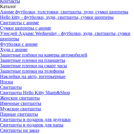
Контакты
Каталог
Аниме футболки, толстовки, свитшоты, худи, сумки шопперы
Hello kitty - футболки, худи, свитшоты, сумки шопперы
Свитшоты с аниме
Сумки шопперы с аниме
Уэнсдей Аддамс Wednesday - футболки, худи, свитшоты, сумки
шопперы
Футболки с аниме
Худи с аниме
Защитные плёнки на камеры автомобилей
Защитные пленки на планшеты
Защитные пленки на смарт часы
Защитные пленки на телефоны
Наклейки на авто, интерьерные
Носки
Свитшоты
Cвитшоты Hello Kitty Sharp&Shop
Женские свитшоты
Именные свитшоты
Мужские свитшоты
Парные свитшоты
Свитшоты в подарок для дедушки
Свитшоты в подарок для папы
Свитшоты на заказ