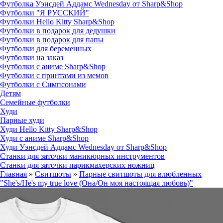
Футболка Уэнсдей Аддамс Wednesday от Sharp&Shop
Футболки "Я РУССКИЙ"
Футболки Hello Kitty Sharp&Shop
Футболки в подарок для дедушки
Футболки в подарок для папы
Футболки для беременных
Футболки на заказ
Футболки с аниме Sharp&Shop
Футболки с принтами из мемов
Футболки с Симпсонами
Детям
Семейные футболки
Худи
Парные худи
Худи Hello Kitty Sharp&Shop
Худи с аниме Sharp&Shop
Худи Уэнсдей Аддамс Wednesday от Sharp&Shop
Станки для заточки маникюрных инструментов
Станки для заточки парикмахерских ножниц
Главная
»
Свитшоты
»
Парные свитшоты для влюбленных
"She's/He's my true love (Она/Он моя настоящая любовь)"