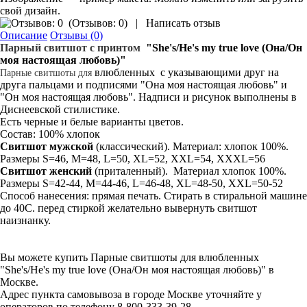
свой дизайн.
(
Отзывов: 0
)
|
Написать отзыв
Описание
Отзывы (0)
Парный свитшот
с
принтом
"She's/He's my true love (Она/Он
моя настоящая любовь)"
влюбленных с указывающими друг на
Парные
свитшоты
для
друга пальцами и подписями "Она моя настоящая любовь" и
"Он моя настоящая любовь". Надписи и рисунок выполнены в
Диснеевской стилистике.
Есть черные и белые варианты цветов.
Состав: 100% хлопок
Свитшот мужской
(классический). Материал: хлопок 100%.
Размеры S=46, M=48, L=50, XL=52, XXL=54, XXXL=56
Свитшот
женский
(приталенный). Материал хлопок 100%.
Размеры S=42-44, M=44-46, L=46-48, XL=48-50, XXL=50-52
Способ нанесения: прямая печать. Стирать в стиральной машине
до 40С. перед стиркой желательно вывернуть свитшот
наизнанку.
Вы можете купить Парные свитшоты для влюбленных
"She's/He's my true love (Она/Он моя настоящая любовь)" в
Москве.
Адрес пункта самовывоза в городе Москве уточняйте у
операторов по телефону 8-800-333-39-28