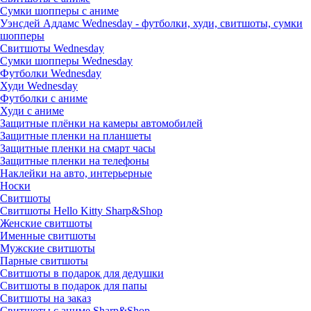
Сумки шопперы с аниме
Уэнсдей Аддамс Wednesday - футболки, худи, свитшоты, сумки
шопперы
Свитшоты Wednesday
Сумки шопперы Wednesday
Футболки Wednesday
Худи Wednesday
Футболки с аниме
Худи с аниме
Защитные плёнки на камеры автомобилей
Защитные пленки на планшеты
Защитные пленки на смарт часы
Защитные пленки на телефоны
Наклейки на авто, интерьерные
Носки
Свитшоты
Cвитшоты Hello Kitty Sharp&Shop
Женские свитшоты
Именные свитшоты
Мужские свитшоты
Парные свитшоты
Свитшоты в подарок для дедушки
Свитшоты в подарок для папы
Свитшоты на заказ
Свитшоты с аниме Sharp&Shop