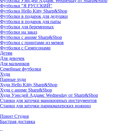
Футболка Уэнсдей Аддамс Wednesday от Sharp&Shop
Футболки "Я РУССКИЙ"
Футболки Hello Kitty Sharp&Shop
Футболки в подарок для дедушки
Футболки в подарок для папы
Футболки для беременных
Футболки на заказ
Футболки с аниме Sharp&Shop
Футболки с принтами из мемов
Футболки с Симпсонами
Детям
Для девочек
Для мальчиков
Семейные футболки
Худи
Парные худи
Худи Hello Kitty Sharp&Shop
Худи с аниме Sharp&Shop
Худи Уэнсдей Аддамс Wednesday от Sharp&Shop
Станки для заточки маникюрных инструментов
Станки для заточки парикмахерских ножниц
Принт Студия
Быстрая доставка