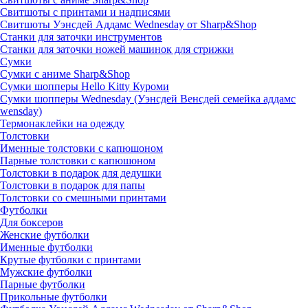
Свитшоты с принтами и надписями
Свитшоты Уэнсдей Аддамс Wednesday от Sharp&Shop
Станки для заточки инструментов
Станки для заточки ножей машинок для стрижки
Сумки
Сумки с аниме Sharp&Shop
Сумки шопперы Hello Kitty Куроми
Сумки шопперы Wednesday (Уэнсдей Венсдей семейка аддамс
wensday)
Термонаклейки на одежду
Толстовки
Именные толстовки с капюшоном
Парные толстовки с капюшоном
Толстовки в подарок для дедушки
Толстовки в подарок для папы
Толстовки со смешными принтами
Футболки
Для боксеров
Женские футболки
Именные футболки
Крутые футболки с принтами
Мужские футболки
Парные футболки
Прикольные футболки