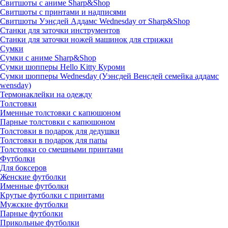
Свитшоты с аниме Sharp&Shop
Свитшоты с принтами и надписями
Свитшоты Уэнсдей Аддамс Wednesday от Sharp&Shop
Станки для заточки инструментов
Станки для заточки ножей машинок для стрижки
Сумки
Сумки с аниме Sharp&Shop
Сумки шопперы Hello Kitty Куроми
Сумки шопперы Wednesday (Уэнсдей Венсдей семейка аддамс
wensday)
Термонаклейки на одежду
Толстовки
Именные толстовки с капюшоном
Парные толстовки с капюшоном
Толстовки в подарок для дедушки
Толстовки в подарок для папы
Толстовки со смешными принтами
Футболки
Для боксеров
Женские футболки
Именные футболки
Крутые футболки с принтами
Мужские футболки
Парные футболки
Прикольные футболки