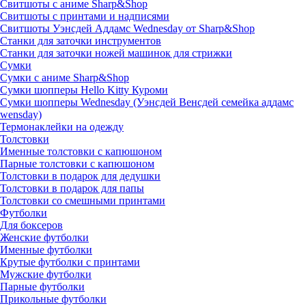
Свитшоты с аниме Sharp&Shop
Свитшоты с принтами и надписями
Свитшоты Уэнсдей Аддамс Wednesday от Sharp&Shop
Станки для заточки инструментов
Станки для заточки ножей машинок для стрижки
Сумки
Сумки с аниме Sharp&Shop
Сумки шопперы Hello Kitty Куроми
Сумки шопперы Wednesday (Уэнсдей Венсдей семейка аддамс
wensday)
Термонаклейки на одежду
Толстовки
Именные толстовки с капюшоном
Парные толстовки с капюшоном
Толстовки в подарок для дедушки
Толстовки в подарок для папы
Толстовки со смешными принтами
Футболки
Для боксеров
Женские футболки
Именные футболки
Крутые футболки с принтами
Мужские футболки
Парные футболки
Прикольные футболки