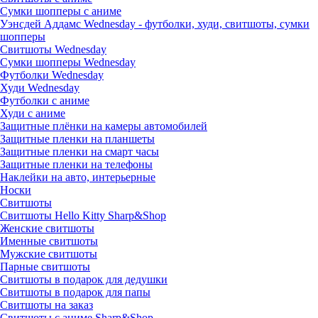
Сумки шопперы с аниме
Уэнсдей Аддамс Wednesday - футболки, худи, свитшоты, сумки
шопперы
Свитшоты Wednesday
Сумки шопперы Wednesday
Футболки Wednesday
Худи Wednesday
Футболки с аниме
Худи с аниме
Защитные плёнки на камеры автомобилей
Защитные пленки на планшеты
Защитные пленки на смарт часы
Защитные пленки на телефоны
Наклейки на авто, интерьерные
Носки
Свитшоты
Cвитшоты Hello Kitty Sharp&Shop
Женские свитшоты
Именные свитшоты
Мужские свитшоты
Парные свитшоты
Свитшоты в подарок для дедушки
Свитшоты в подарок для папы
Свитшоты на заказ
Свитшоты с аниме Sharp&Shop