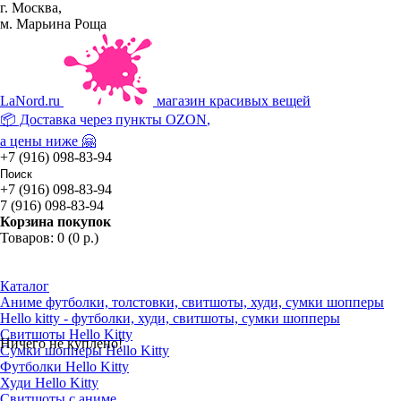
г. Москва,
м. Марьина Роща
La
Nord.ru
магазин красивых вещей
📦 Доставка через пункты
OZON
,
а цены ниже 🤗
+7 (916) 098-83-94
+7 (916) 098-83-94
7 (916) 098-83-94
Корзина покупок
Товаров: 0 (0 р.)
Каталог
Аниме футболки, толстовки, свитшоты, худи, сумки шопперы
Hello kitty - футболки, худи, свитшоты, сумки шопперы
Свитшоты Hello Kitty
Ничего не куплено!
Сумки шопперы Hello Kitty
Футболки Hello Kitty
Худи Hello Kitty
Свитшоты с аниме