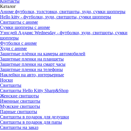
Контакты
Каталог
Аниме футболки, толстовки, свитшоты, худи, сумки шопперы
Hello kitty - футболки, худи, свитшоты, сумки шопперы
Свитшоты с аниме
Сумки шопперы с аниме
Уэнсдей Аддамс Wednesday - футболки, худи, свитшоты, сумки
шопперы
Футболки с аниме
Худи с аниме
Защитные плёнки на камеры автомобилей
Защитные пленки на планшеты
Защитные пленки на смарт часы
Защитные пленки на телефоны
Наклейки на авто, интерьерные
Носки
Свитшоты
Cвитшоты Hello Kitty Sharp&Shop
Женские свитшоты
Именные свитшоты
Мужские свитшоты
Парные свитшоты
Свитшоты в подарок для дедушки
Свитшоты в подарок для папы
Свитшоты на заказ