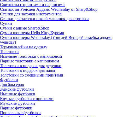
Свитшоты с принтами и надписями
Свитшоты Уэнсдей Аддамс Wednesday от Sharp&Shop
Станки для заточки инструментов
Станки для заточки ножей машинок для стрижки
Сумки
Сумки с аниме Sharp&Shop
Сумки шопперы Hello Kitty Куроми
Сумки шопперы Wednesday (Уэнсдей Венсдей семейка аддамс
wensday)
Термонаклейки на одежду
Толстовки
Именные толстовки с капюшоном
Парные толстовки с капюшоном
Толстовки в подарок для дедушки
Толстовки в подарок для папы
Толстовки со смешными принтами
Футболки
Для боксеров
Женские футболки
Именные футболки
Крутые футболки с принтами
Мужские футболки
Парные футболки
Прикольные футболки