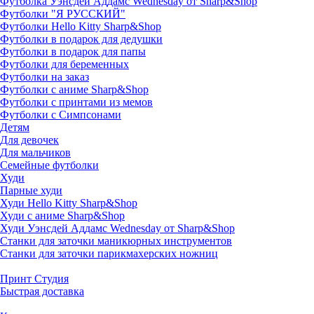
Футболка Уэнсдей Аддамс Wednesday от Sharp&Shop
Футболки "Я РУССКИЙ"
Футболки Hello Kitty Sharp&Shop
Футболки в подарок для дедушки
Футболки в подарок для папы
Футболки для беременных
Футболки на заказ
Футболки с аниме Sharp&Shop
Футболки с принтами из мемов
Футболки с Симпсонами
Детям
Для девочек
Для мальчиков
Семейные футболки
Худи
Парные худи
Худи Hello Kitty Sharp&Shop
Худи с аниме Sharp&Shop
Худи Уэнсдей Аддамс Wednesday от Sharp&Shop
Станки для заточки маникюрных инструментов
Станки для заточки парикмахерских ножниц
Принт Студия
Быстрая доставка