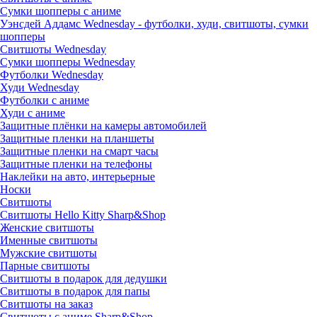
Сумки шопперы с аниме
Уэнсдей Аддамс Wednesday - футболки, худи, свитшоты, сумки
шопперы
Свитшоты Wednesday
Сумки шопперы Wednesday
Футболки Wednesday
Худи Wednesday
Футболки с аниме
Худи с аниме
Защитные плёнки на камеры автомобилей
Защитные пленки на планшеты
Защитные пленки на смарт часы
Защитные пленки на телефоны
Наклейки на авто, интерьерные
Носки
Свитшоты
Cвитшоты Hello Kitty Sharp&Shop
Женские свитшоты
Именные свитшоты
Мужские свитшоты
Парные свитшоты
Свитшоты в подарок для дедушки
Свитшоты в подарок для папы
Свитшоты на заказ
Свитшоты с аниме Sharp&Shop