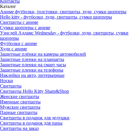
Контакты
Каталог
Аниме футболки, толстовки, свитшоты, худи, сумки шопперы
Hello kitty - футболки, худи, свитшоты, сумки шопперы
Свитшоты с аниме
Сумки шопперы с аниме
Уэнсдей Аддамс Wednesday - футболки, худи, свитшоты, сумки
шопперы
Футболки с аниме
Худи с аниме
Защитные плёнки на камеры автомобилей
Защитные пленки на планшеты
Защитные пленки на смарт часы
Защитные пленки на телефоны
Наклейки на авто, интерьерные
Носки
Свитшоты
Cвитшоты Hello Kitty Sharp&Shop
Женские свитшоты
Именные свитшоты
Мужские свитшоты
Парные свитшоты
Свитшоты в подарок для дедушки
Свитшоты в подарок для папы
Свитшоты на заказ