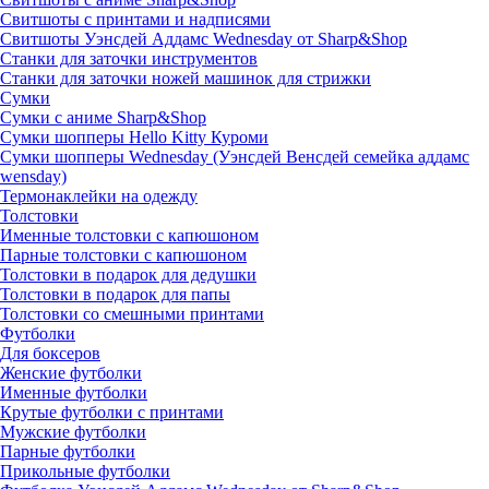
Свитшоты с принтами и надписями
Свитшоты Уэнсдей Аддамс Wednesday от Sharp&Shop
Станки для заточки инструментов
Станки для заточки ножей машинок для стрижки
Сумки
Сумки с аниме Sharp&Shop
Сумки шопперы Hello Kitty Куроми
Сумки шопперы Wednesday (Уэнсдей Венсдей семейка аддамс
wensday)
Термонаклейки на одежду
Толстовки
Именные толстовки с капюшоном
Парные толстовки с капюшоном
Толстовки в подарок для дедушки
Толстовки в подарок для папы
Толстовки со смешными принтами
Футболки
Для боксеров
Женские футболки
Именные футболки
Крутые футболки с принтами
Мужские футболки
Парные футболки
Прикольные футболки