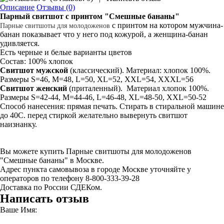
Описание
Отзывы (0)
Парный свитшот
с принтом "Смешные бананы"
с принтом на котором мужчина-
Парные
свитшоты
для
молодоженов
банан показывает что у него под кожурой, а женщина-банан
удивляется.
Есть черные и белые варианты цветов
Состав: 100% хлопок
Свитшот мужской
(классический). Материал: хлопок 100%.
Размеры S=46, M=48, L=50, XL=52, XXL=54, XXXL=56
Свитшот
женский
(приталенный). Материал хлопок 100%.
Размеры S=42-44, M=44-46, L=46-48, XL=48-50, XXL=50-52
Способ нанесения: прямая печать. Стирать в стиральной машине
до 40С. перед стиркой желательно вывернуть свитшот
наизнанку.
Вы можете купить Парные свитшоты для молодоженов
"Смешные бананы" в Москве.
Адрес пункта самовывоза в городе Москве уточняйте у
операторов по телефону 8-800-333-39-28
Доставка по России СДЕКом.
Написать отзыв
Ваше Имя: