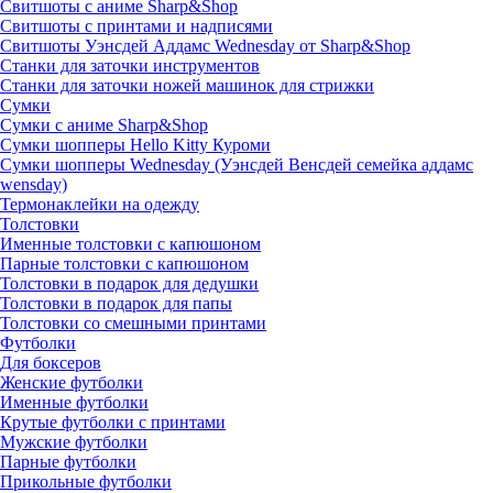
Свитшоты с аниме Sharp&Shop
Свитшоты с принтами и надписями
Свитшоты Уэнсдей Аддамс Wednesday от Sharp&Shop
Станки для заточки инструментов
Станки для заточки ножей машинок для стрижки
Сумки
Сумки с аниме Sharp&Shop
Сумки шопперы Hello Kitty Куроми
Сумки шопперы Wednesday (Уэнсдей Венсдей семейка аддамс
wensday)
Термонаклейки на одежду
Толстовки
Именные толстовки с капюшоном
Парные толстовки с капюшоном
Толстовки в подарок для дедушки
Толстовки в подарок для папы
Толстовки со смешными принтами
Футболки
Для боксеров
Женские футболки
Именные футболки
Крутые футболки с принтами
Мужские футболки
Парные футболки
Прикольные футболки