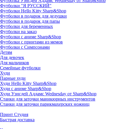
Футболка Уэнсдей Аддамс Wednesday от Sharp&Shop
Футболки "Я РУССКИЙ"
Футболки Hello Kitty Sharp&Shop
Футболки в подарок для дедушки
Футболки в подарок для папы
Футболки для беременных
Футболки на заказ
Футболки с аниме Sharp&Shop
Футболки с принтами из мемов
Футболки с Симпсонами
Детям
Для девочек
Для мальчиков
Семейные футболки
Худи
Парные худи
Худи Hello Kitty Sharp&Shop
Худи с аниме Sharp&Shop
Худи Уэнсдей Аддамс Wednesday от Sharp&Shop
Станки для заточки маникюрных инструментов
Станки для заточки парикмахерских ножниц
Принт Студия
Быстрая доставка