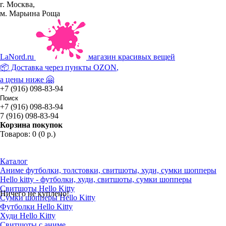
г. Москва,
м. Марьина Роща
La
Nord.ru
магазин красивых вещей
📦 Доставка через пункты
OZON
,
а цены ниже 🤗
+7 (916) 098-83-94
+7 (916) 098-83-94
7 (916) 098-83-94
Корзина покупок
Товаров: 0 (0 р.)
Каталог
Аниме футболки, толстовки, свитшоты, худи, сумки шопперы
Hello kitty - футболки, худи, свитшоты, сумки шопперы
Свитшоты Hello Kitty
Ничего не куплено!
Сумки шопперы Hello Kitty
Футболки Hello Kitty
Худи Hello Kitty
Свитшоты с аниме