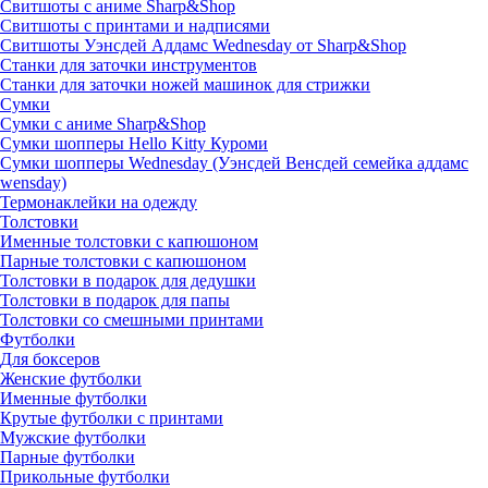
Свитшоты с аниме Sharp&Shop
Свитшоты с принтами и надписями
Свитшоты Уэнсдей Аддамс Wednesday от Sharp&Shop
Станки для заточки инструментов
Станки для заточки ножей машинок для стрижки
Сумки
Сумки с аниме Sharp&Shop
Сумки шопперы Hello Kitty Куроми
Сумки шопперы Wednesday (Уэнсдей Венсдей семейка аддамс
wensday)
Термонаклейки на одежду
Толстовки
Именные толстовки с капюшоном
Парные толстовки с капюшоном
Толстовки в подарок для дедушки
Толстовки в подарок для папы
Толстовки со смешными принтами
Футболки
Для боксеров
Женские футболки
Именные футболки
Крутые футболки с принтами
Мужские футболки
Парные футболки
Прикольные футболки