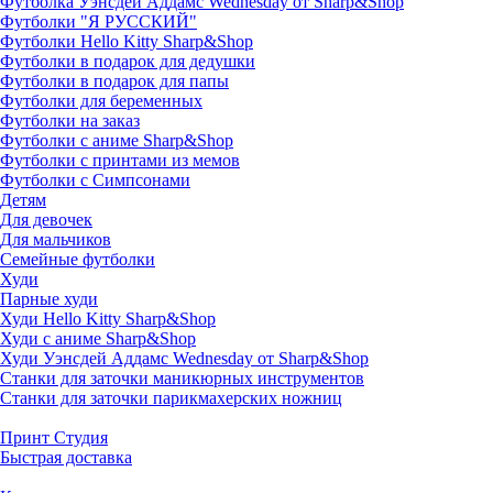
Футболка Уэнсдей Аддамс Wednesday от Sharp&Shop
Футболки "Я РУССКИЙ"
Футболки Hello Kitty Sharp&Shop
Футболки в подарок для дедушки
Футболки в подарок для папы
Футболки для беременных
Футболки на заказ
Футболки с аниме Sharp&Shop
Футболки с принтами из мемов
Футболки с Симпсонами
Детям
Для девочек
Для мальчиков
Семейные футболки
Худи
Парные худи
Худи Hello Kitty Sharp&Shop
Худи с аниме Sharp&Shop
Худи Уэнсдей Аддамс Wednesday от Sharp&Shop
Станки для заточки маникюрных инструментов
Станки для заточки парикмахерских ножниц
Принт Студия
Быстрая доставка