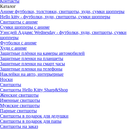
Контакты
Каталог
Аниме футболки, толстовки, свитшоты, худи, сумки шопперы
Hello kitty - футболки, худи, свитшоты, сумки шопперы
Свитшоты с аниме
Сумки шопперы с аниме
Уэнсдей Аддамс Wednesday - футболки, худи, свитшоты, сумки
шопперы
Футболки с аниме
Худи с аниме
Защитные плёнки на камеры автомобилей
Защитные пленки на планшеты
Защитные пленки на смарт часы
Защитные пленки на телефоны
Наклейки на авто, интерьерные
Носки
Свитшоты
Cвитшоты Hello Kitty Sharp&Shop
Женские свитшоты
Именные свитшоты
Мужские свитшоты
Парные свитшоты
Свитшоты в подарок для дедушки
Свитшоты в подарок для папы
Свитшоты на заказ