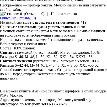
Изображение — пример макета. Можно изменить или загрузить
свой дизайн.
(
Отзывов: 0
)
|
Написать отзыв
Описание
Отзывы (0)
Именной свитшот
с шрифтом в стиле модерн #19
При заказе обязательно нужно указать надпись и число.
Именной свитшот с шрифтом в стиле модерн. Помимо надписи
на толстовке есть изображения вина и бокала.
Надпись на свитшоте может быть выполнена в разных цветах.
Есть в черном и белом цвете.
Состав: 100% хлопок
Свитшот мужской
(классический). Материал: хлопок 100%.
Размеры S=46, M=48, L=50, XL=52, XXL=54, XXXL=56
Свитшот
женский
(приталенный). Материал хлопок 100%.
Размеры S=42-44, M=44-46, L=46-48, XL=48-50, XXL=50-52
Способ нанесения: прямая печать. Стирать в стиральной машине
до 40С. перед стиркой желательно вывернуть свитшот
наизнанку.
Вы можете купить Именной свитшот с шрифтом в стиле модерн
#19 в Москве.
Адрес пункта самовывоза в городе Москве уточняйте у
операторов по телефону 8-800-333-39-28