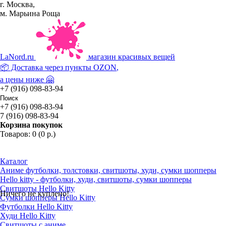
г. Москва,
м. Марьина Роща
La
Nord.ru
магазин красивых вещей
📦 Доставка через пункты
OZON
,
а цены ниже 🤗
+7 (916) 098-83-94
+7 (916) 098-83-94
7 (916) 098-83-94
Корзина покупок
Товаров: 0 (0 р.)
Каталог
Аниме футболки, толстовки, свитшоты, худи, сумки шопперы
Hello kitty - футболки, худи, свитшоты, сумки шопперы
Свитшоты Hello Kitty
Ничего не куплено!
Сумки шопперы Hello Kitty
Футболки Hello Kitty
Худи Hello Kitty
Свитшоты с аниме