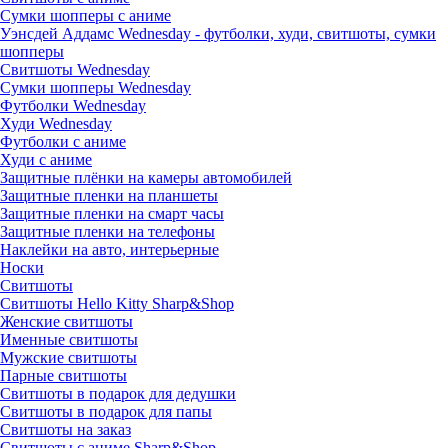
Сумки шопперы с аниме
Уэнсдей Аддамс Wednesday - футболки, худи, свитшоты, сумки
шопперы
Свитшоты Wednesday
Сумки шопперы Wednesday
Футболки Wednesday
Худи Wednesday
Футболки с аниме
Худи с аниме
Защитные плёнки на камеры автомобилей
Защитные пленки на планшеты
Защитные пленки на смарт часы
Защитные пленки на телефоны
Наклейки на авто, интерьерные
Носки
Свитшоты
Cвитшоты Hello Kitty Sharp&Shop
Женские свитшоты
Именные свитшоты
Мужские свитшоты
Парные свитшоты
Свитшоты в подарок для дедушки
Свитшоты в подарок для папы
Свитшоты на заказ
Свитшоты с аниме Sharp&Shop