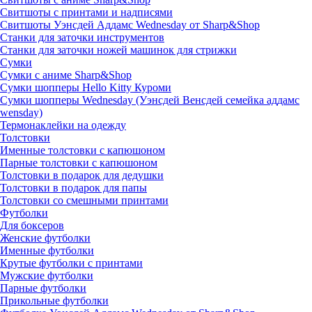
Свитшоты с принтами и надписями
Свитшоты Уэнсдей Аддамс Wednesday от Sharp&Shop
Станки для заточки инструментов
Станки для заточки ножей машинок для стрижки
Сумки
Сумки с аниме Sharp&Shop
Сумки шопперы Hello Kitty Куроми
Сумки шопперы Wednesday (Уэнсдей Венсдей семейка аддамс
wensday)
Термонаклейки на одежду
Толстовки
Именные толстовки с капюшоном
Парные толстовки с капюшоном
Толстовки в подарок для дедушки
Толстовки в подарок для папы
Толстовки со смешными принтами
Футболки
Для боксеров
Женские футболки
Именные футболки
Крутые футболки с принтами
Мужские футболки
Парные футболки
Прикольные футболки