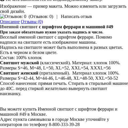
Изображение — пример макета. Можно изменить или загрузить
свой дизайн.
(
Отзывов: 0
)
|
Написать отзыв
Описание
Отзывы (0)
Именной свитшот
с шрифтом феррари и машиной #49
При заказе обязательно нужно указать надпись и число.
Веселый именной свитшот с шрифтом феррари. Помимо
надписи на свитшоте есть изображение машины.
Надпись на свитшоте может быть выполнена в разных цветах.
Есть в черном и белом цвете.
Состав: 100% хлопок
Свитшот мужской
(классический). Материал: хлопок 100%.
Размеры S=46, M=48, L=50, XL=52, XXL=54, XXXL=56
Свитшот
женский
(приталенный). Материал хлопок 100%.
Размеры S=42-44, M=44-46, L=46-48, XL=48-50, XXL=50-52
Способ нанесения: прямая печать. Стирать в стиральной машине
до 40С. перед стиркой желательно вывернуть свитшот
наизнанку.
Вы можете купить Именной свитшот с шрифтом феррари и
машиной #49 в Москве.
Адрес пункта самовывоза в городе Москве уточняйте у
операторов по телефону 8-800-333-39-28