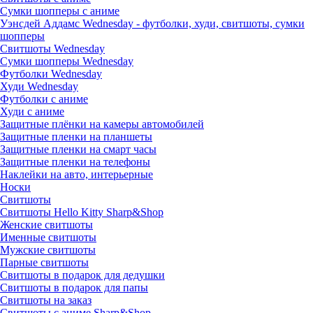
Сумки шопперы с аниме
Уэнсдей Аддамс Wednesday - футболки, худи, свитшоты, сумки
шопперы
Свитшоты Wednesday
Сумки шопперы Wednesday
Футболки Wednesday
Худи Wednesday
Футболки с аниме
Худи с аниме
Защитные плёнки на камеры автомобилей
Защитные пленки на планшеты
Защитные пленки на смарт часы
Защитные пленки на телефоны
Наклейки на авто, интерьерные
Носки
Свитшоты
Cвитшоты Hello Kitty Sharp&Shop
Женские свитшоты
Именные свитшоты
Мужские свитшоты
Парные свитшоты
Свитшоты в подарок для дедушки
Свитшоты в подарок для папы
Свитшоты на заказ
Свитшоты с аниме Sharp&Shop