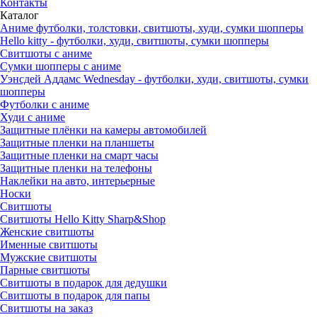
Контакты
Каталог
Аниме футболки, толстовки, свитшоты, худи, сумки шопперы
Hello kitty - футболки, худи, свитшоты, сумки шопперы
Свитшоты с аниме
Сумки шопперы с аниме
Уэнсдей Аддамс Wednesday - футболки, худи, свитшоты, сумки
шопперы
Футболки с аниме
Худи с аниме
Защитные плёнки на камеры автомобилей
Защитные пленки на планшеты
Защитные пленки на смарт часы
Защитные пленки на телефоны
Наклейки на авто, интерьерные
Носки
Свитшоты
Cвитшоты Hello Kitty Sharp&Shop
Женские свитшоты
Именные свитшоты
Мужские свитшоты
Парные свитшоты
Свитшоты в подарок для дедушки
Свитшоты в подарок для папы
Свитшоты на заказ