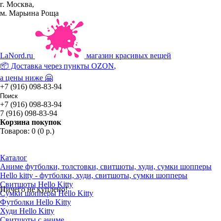
г. Москва,
м. Марьина Роща
La
Nord.ru
магазин красивых вещей
📦 Доставка через пункты
OZON
,
а цены ниже 🤗
+7 (916) 098-83-94
+7 (916) 098-83-94
7 (916) 098-83-94
Корзина покупок
Товаров: 0 (0 р.)
Каталог
Аниме футболки, толстовки, свитшоты, худи, сумки шопперы
Hello kitty - футболки, худи, свитшоты, сумки шопперы
Свитшоты Hello Kitty
Ничего не куплено!
Сумки шопперы Hello Kitty
Футболки Hello Kitty
Худи Hello Kitty
Свитшоты с аниме