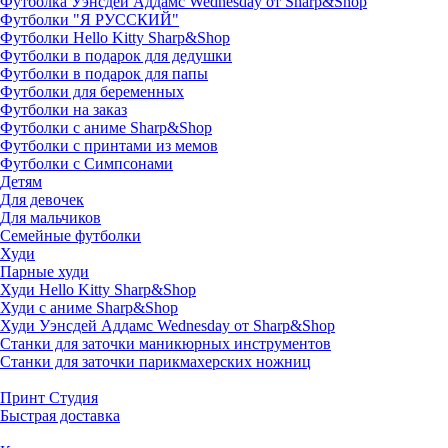
Футболка Уэнсдей Аддамс Wednesday от Sharp&Shop
Футболки "Я РУССКИЙ"
Футболки Hello Kitty Sharp&Shop
Футболки в подарок для дедушки
Футболки в подарок для папы
Футболки для беременных
Футболки на заказ
Футболки с аниме Sharp&Shop
Футболки с принтами из мемов
Футболки с Симпсонами
Детям
Для девочек
Для мальчиков
Семейные футболки
Худи
Парные худи
Худи Hello Kitty Sharp&Shop
Худи с аниме Sharp&Shop
Худи Уэнсдей Аддамс Wednesday от Sharp&Shop
Станки для заточки маникюрных инструментов
Станки для заточки парикмахерских ножниц
Принт Студия
Быстрая доставка