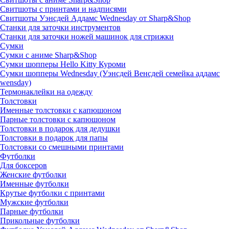
Свитшоты с принтами и надписями
Свитшоты Уэнсдей Аддамс Wednesday от Sharp&Shop
Станки для заточки инструментов
Станки для заточки ножей машинок для стрижки
Сумки
Сумки с аниме Sharp&Shop
Сумки шопперы Hello Kitty Куроми
Сумки шопперы Wednesday (Уэнсдей Венсдей семейка аддамс
wensday)
Термонаклейки на одежду
Толстовки
Именные толстовки с капюшоном
Парные толстовки с капюшоном
Толстовки в подарок для дедушки
Толстовки в подарок для папы
Толстовки со смешными принтами
Футболки
Для боксеров
Женские футболки
Именные футболки
Крутые футболки с принтами
Мужские футболки
Парные футболки
Прикольные футболки