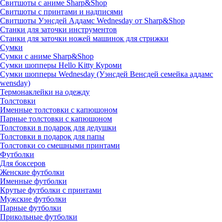
Свитшоты с аниме Sharp&Shop
Свитшоты с принтами и надписями
Свитшоты Уэнсдей Аддамс Wednesday от Sharp&Shop
Станки для заточки инструментов
Станки для заточки ножей машинок для стрижки
Сумки
Сумки с аниме Sharp&Shop
Сумки шопперы Hello Kitty Куроми
Сумки шопперы Wednesday (Уэнсдей Венсдей семейка аддамс
wensday)
Термонаклейки на одежду
Толстовки
Именные толстовки с капюшоном
Парные толстовки с капюшоном
Толстовки в подарок для дедушки
Толстовки в подарок для папы
Толстовки со смешными принтами
Футболки
Для боксеров
Женские футболки
Именные футболки
Крутые футболки с принтами
Мужские футболки
Парные футболки
Прикольные футболки