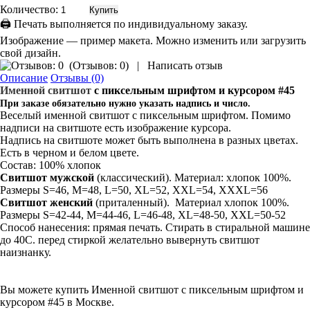
Количество:
🖨 Печать выполняется по индивидуальному заказу.
Изображение — пример макета. Можно изменить или загрузить
свой дизайн.
(
Отзывов: 0
)
|
Написать отзыв
Описание
Отзывы (0)
Именной свитшот
с пиксельным шрифтом и курсором #45
При заказе обязательно нужно указать надпись и число.
Веселый именной свитшот с пиксельным шрифтом. Помимо
надписи на свитшоте есть изображение курсора.
Надпись на свитшоте может быть выполнена в разных цветах.
Есть в черном и белом цвете.
Состав: 100% хлопок
Свитшот мужской
(классический). Материал: хлопок 100%.
Размеры S=46, M=48, L=50, XL=52, XXL=54, XXXL=56
Свитшот
женский
(приталенный). Материал хлопок 100%.
Размеры S=42-44, M=44-46, L=46-48, XL=48-50, XXL=50-52
Способ нанесения: прямая печать. Стирать в стиральной машине
до 40С. перед стиркой желательно вывернуть свитшот
наизнанку.
Вы можете купить Именной свитшот с пиксельным шрифтом и
курсором #45 в Москве.