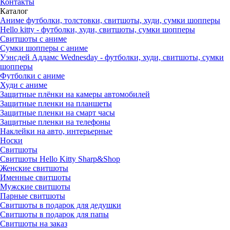
Контакты
Каталог
Аниме футболки, толстовки, свитшоты, худи, сумки шопперы
Hello kitty - футболки, худи, свитшоты, сумки шопперы
Свитшоты с аниме
Сумки шопперы с аниме
Уэнсдей Аддамс Wednesday - футболки, худи, свитшоты, сумки
шопперы
Футболки с аниме
Худи с аниме
Защитные плёнки на камеры автомобилей
Защитные пленки на планшеты
Защитные пленки на смарт часы
Защитные пленки на телефоны
Наклейки на авто, интерьерные
Носки
Свитшоты
Cвитшоты Hello Kitty Sharp&Shop
Женские свитшоты
Именные свитшоты
Мужские свитшоты
Парные свитшоты
Свитшоты в подарок для дедушки
Свитшоты в подарок для папы
Свитшоты на заказ