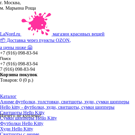
г. Москва,
м. Марьина Роща
La
Nord.ru
магазин красивых вещей
📦 Доставка через пункты
OZON
,
а цены ниже 🤗
+7 (916) 098-83-94
+7 (916) 098-83-94
7 (916) 098-83-94
Корзина покупок
Товаров: 0 (0 р.)
Каталог
Аниме футболки, толстовки, свитшоты, худи, сумки шопперы
Hello kitty - футболки, худи, свитшоты, сумки шопперы
Свитшоты Hello Kitty
Ничего не куплено!
Сумки шопперы Hello Kitty
Футболки Hello Kitty
Худи Hello Kitty
Свитшоты с аниме