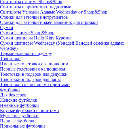
Свитшоты с аниме Sharp&Shop
Свитшоты с принтами и надписями
Свитшоты Уэнсдей Аддамс Wednesday от Sharp&Shop
Станки для заточки инструментов
Станки для заточки ножей машинок для стрижки
Сумки
Сумки с аниме Sharp&Shop
Сумки шопперы Hello Kitty Куроми
Сумки шопперы Wednesday (Уэнсдей Венсдей семейка аддамс
wensday)
Термонаклейки на одежду
Толстовки
Именные толстовки с капюшоном
Парные толстовки с капюшоном
Толстовки в подарок для дедушки
Толстовки в подарок для папы
Толстовки со смешными принтами
Футболки
Для боксеров
Женские футболки
Именные футболки
Крутые футболки с принтами
Мужские футболки
Парные футболки
Прикольные футболки