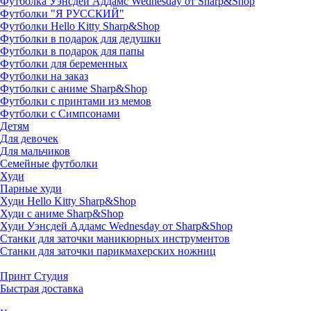
Футболка Уэнсдей Аддамс Wednesday от Sharp&Shop
Футболки "Я РУССКИЙ"
Футболки Hello Kitty Sharp&Shop
Футболки в подарок для дедушки
Футболки в подарок для папы
Футболки для беременных
Футболки на заказ
Футболки с аниме Sharp&Shop
Футболки с принтами из мемов
Футболки с Симпсонами
Детям
Для девочек
Для мальчиков
Семейные футболки
Худи
Парные худи
Худи Hello Kitty Sharp&Shop
Худи с аниме Sharp&Shop
Худи Уэнсдей Аддамс Wednesday от Sharp&Shop
Станки для заточки маникюрных инструментов
Станки для заточки парикмахерских ножниц
Принт Студия
Быстрая доставка