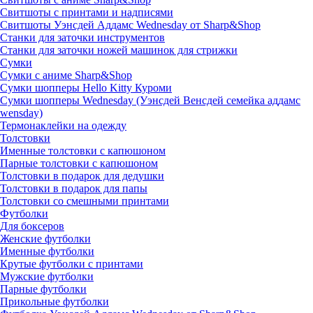
Свитшоты с принтами и надписями
Свитшоты Уэнсдей Аддамс Wednesday от Sharp&Shop
Станки для заточки инструментов
Станки для заточки ножей машинок для стрижки
Сумки
Сумки с аниме Sharp&Shop
Сумки шопперы Hello Kitty Куроми
Сумки шопперы Wednesday (Уэнсдей Венсдей семейка аддамс
wensday)
Термонаклейки на одежду
Толстовки
Именные толстовки с капюшоном
Парные толстовки с капюшоном
Толстовки в подарок для дедушки
Толстовки в подарок для папы
Толстовки со смешными принтами
Футболки
Для боксеров
Женские футболки
Именные футболки
Крутые футболки с принтами
Мужские футболки
Парные футболки
Прикольные футболки