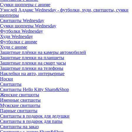
Сумки шопперы с аниме
Уэнсдей Аддамс Wednesday - футболки, худи, свитшоты, сумки
шопперы
Свитшоты Wednesday
Сумки шопперы Wednesday
Футболки Wednesday
Худи Wednesday
Футболки с аниме
Худи с аниме
Защитные плёнки на камеры автомобилей
Защитные пленки на планшеты
Защитные пленки на смарт часы
Защитные пленки на телефоны
Наклейки на авто, интерьерные
Носки
Свитшоты
Cвитшоты Hello Kitty Sharp&Shop
Женские свитшоты
Именные свитшоты
Мужские свитшоты
Парные свитшоты
Свитшоты в подарок для дедушки
Свитшоты в подарок для папы
Свитшоты на заказ
Свитшоты с аниме Sharp&Shop