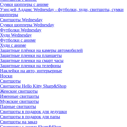
Сумки шопперы с аниме
Уэнсдей Аддамс Wednesday - футболки, худи, свитшоты, сумки
шопперы
Свитшоты Wednesday
Сумки шопперы Wednesday
Футболки Wednesday
Худи Wednesday
Футболки с аниме
Худи с аниме
Защитные плёнки на камеры автомобилей
Защитные пленки на планшеты
Защитные пленки на смарт часы
Защитные пленки на телефоны
Наклейки на авто, интерьерные
Носки
Свитшоты
Cвитшоты Hello Kitty Sharp&Shop
Женские свитшоты
Именные свитшоты
Мужские свитшоты
Парные свитшоты
Свитшоты в подарок для дедушки
Свитшоты в подарок для папы
Свитшоты на заказ
Свитшоты с аниме Sharp&Shop