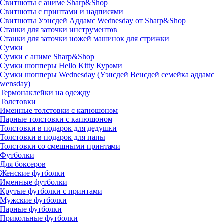
Свитшоты с аниме Sharp&Shop
Свитшоты с принтами и надписями
Свитшоты Уэнсдей Аддамс Wednesday от Sharp&Shop
Станки для заточки инструментов
Станки для заточки ножей машинок для стрижки
Сумки
Сумки с аниме Sharp&Shop
Сумки шопперы Hello Kitty Куроми
Сумки шопперы Wednesday (Уэнсдей Венсдей семейка аддамс
wensday)
Термонаклейки на одежду
Толстовки
Именные толстовки с капюшоном
Парные толстовки с капюшоном
Толстовки в подарок для дедушки
Толстовки в подарок для папы
Толстовки со смешными принтами
Футболки
Для боксеров
Женские футболки
Именные футболки
Крутые футболки с принтами
Мужские футболки
Парные футболки
Прикольные футболки