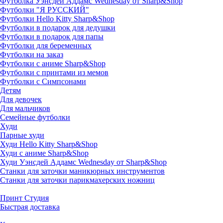
Футболка Уэнсдей Аддамс Wednesday от Sharp&Shop
Футболки "Я РУССКИЙ"
Футболки Hello Kitty Sharp&Shop
Футболки в подарок для дедушки
Футболки в подарок для папы
Футболки для беременных
Футболки на заказ
Футболки с аниме Sharp&Shop
Футболки с принтами из мемов
Футболки с Симпсонами
Детям
Для девочек
Для мальчиков
Семейные футболки
Худи
Парные худи
Худи Hello Kitty Sharp&Shop
Худи с аниме Sharp&Shop
Худи Уэнсдей Аддамс Wednesday от Sharp&Shop
Станки для заточки маникюрных инструментов
Станки для заточки парикмахерских ножниц
Принт Студия
Быстрая доставка