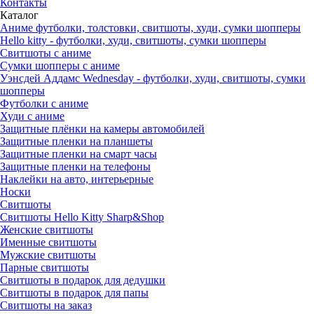
Контакты
Каталог
Аниме футболки, толстовки, свитшоты, худи, сумки шопперы
Hello kitty - футболки, худи, свитшоты, сумки шопперы
Свитшоты с аниме
Сумки шопперы с аниме
Уэнсдей Аддамс Wednesday - футболки, худи, свитшоты, сумки
шопперы
Футболки с аниме
Худи с аниме
Защитные плёнки на камеры автомобилей
Защитные пленки на планшеты
Защитные пленки на смарт часы
Защитные пленки на телефоны
Наклейки на авто, интерьерные
Носки
Свитшоты
Cвитшоты Hello Kitty Sharp&Shop
Женские свитшоты
Именные свитшоты
Мужские свитшоты
Парные свитшоты
Свитшоты в подарок для дедушки
Свитшоты в подарок для папы
Свитшоты на заказ