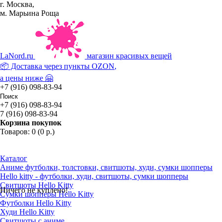
г. Москва,
м. Марьина Роща
La
Nord.ru
магазин красивых вещей
📦 Доставка через пункты
OZON
,
а цены ниже 🤗
+7 (916) 098-83-94
+7 (916) 098-83-94
7 (916) 098-83-94
Корзина покупок
Товаров: 0 (0 р.)
Каталог
Аниме футболки, толстовки, свитшоты, худи, сумки шопперы
Hello kitty - футболки, худи, свитшоты, сумки шопперы
Свитшоты Hello Kitty
Ничего не куплено!
Сумки шопперы Hello Kitty
Футболки Hello Kitty
Худи Hello Kitty
Свитшоты с аниме