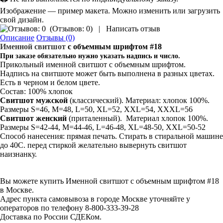
Изображение — пример макета. Можно изменить или загрузить
свой дизайн.
(
Отзывов: 0
)
|
Написать отзыв
Описание
Отзывы (0)
Именной свитшот
с объемным шрифтом #18
При заказе обязательно нужно указать надпись и число.
Прикольный именной свитшот с объемным шрифтом.
Надпись на свитшоте может быть выполнена в разных цветах.
Есть в черном и белом цвете.
Состав: 100% хлопок
Свитшот мужской
(классический). Материал: хлопок 100%.
Размеры S=46, M=48, L=50, XL=52, XXL=54, XXXL=56
Свитшот
женский
(приталенный). Материал хлопок 100%.
Размеры S=42-44, M=44-46, L=46-48, XL=48-50, XXL=50-52
Способ нанесения: прямая печать. Стирать в стиральной машине
до 40С. перед стиркой желательно вывернуть свитшот
наизнанку.
Вы можете купить Именной свитшот с объемным шрифтом #18
в Москве.
Адрес пункта самовывоза в городе Москве уточняйте у
операторов по телефону 8-800-333-39-28
Доставка по России СДЕКом.