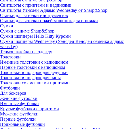
Свитшоты с принтами и надписями
Свитшоты Уэнсдей Аддамс Wednesday от Sharp&Shop
Станки для заточки инструментов
Станки для заточки ножей машинок для стрижки
Сумки
Сумки с аниме Sharp&Shop
Сумки шопперы Hello Kitty Куроми
Сумки шопперы Wednesday (Уэнсдей Венсдей семейка аддамс
wensday)
Термонаклейки на одежду
Толстовки
Именные толстовки с капюшоном
Парные толстовки с капюшоном
Толстовки в подарок для дедушки
Толстовки в подарок для папы
Толстовки со смешными принтами
Футболки
Для боксеров
Женские футболки
Именные футболки
Крутые футболки с принтами
Мужские футболки
Парные футболки
Прикольные футболки