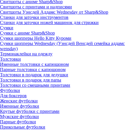
Свитшоты с аниме Sharp&Shop
Свитшоты с принтами и надписями
Свитшоты Уэнсдей Аддамс Wednesday от Sharp&Shop
Станки для заточки инструментов
Станки для заточки ножей машинок для стрижки
Сумки
Сумки с аниме Sharp&Shop
Сумки шопперы Hello Kitty Куроми
Сумки шопперы Wednesday (Уэнсдей Венсдей семейка аддамс
wensday)
Термонаклейки на одежду
Толстовки
Именные толстовки с капюшоном
Парные толстовки с капюшоном
Толстовки в подарок для дедушки
Толстовки в подарок для папы
Толстовки со смешными принтами
Футболки
Для боксеров
Женские футболки
Именные футболки
Крутые футболки с принтами
Мужские футболки
Парные футболки
Прикольные футболки