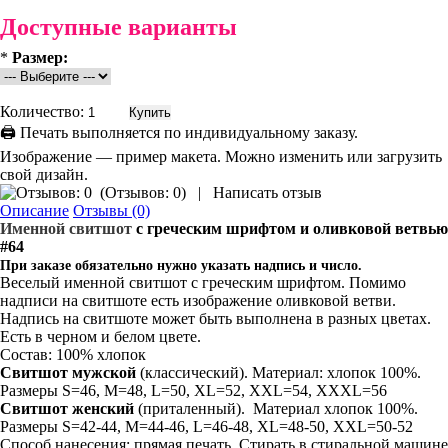
Доступные варианты
*
Размер:
Количество:
🖨 Печать выполняется по индивидуальному заказу.
Изображение — пример макета. Можно изменить или загрузить
свой дизайн.
(
Отзывов: 0
)
|
Написать отзыв
Описание
Отзывы (0)
Именной свитшот
с греческим шрифтом и оливковой ветвью
#64
При заказе обязательно нужно указать надпись и число.
Веселый именной свитшот с греческим шрифтом. Помимо
надписи на свитшоте есть изображение оливковой ветви.
Надпись на свитшоте может быть выполнена в разных цветах.
Есть в черном и белом цвете.
Состав: 100% хлопок
Свитшот мужской
(классический). Материал: хлопок 100%.
Размеры S=46, M=48, L=50, XL=52, XXL=54, XXXL=56
Свитшот
женский
(приталенный). Материал хлопок 100%.
Размеры S=42-44, M=44-46, L=46-48, XL=48-50, XXL=50-52
Способ нанесения: прямая печать. Стирать в стиральной машине