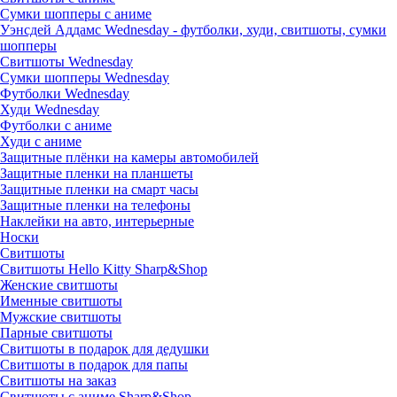
Сумки шопперы с аниме
Уэнсдей Аддамс Wednesday - футболки, худи, свитшоты, сумки
шопперы
Свитшоты Wednesday
Сумки шопперы Wednesday
Футболки Wednesday
Худи Wednesday
Футболки с аниме
Худи с аниме
Защитные плёнки на камеры автомобилей
Защитные пленки на планшеты
Защитные пленки на смарт часы
Защитные пленки на телефоны
Наклейки на авто, интерьерные
Носки
Свитшоты
Cвитшоты Hello Kitty Sharp&Shop
Женские свитшоты
Именные свитшоты
Мужские свитшоты
Парные свитшоты
Свитшоты в подарок для дедушки
Свитшоты в подарок для папы
Свитшоты на заказ
Свитшоты с аниме Sharp&Shop