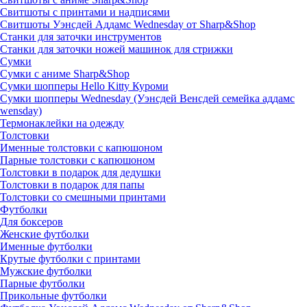
Свитшоты с принтами и надписями
Свитшоты Уэнсдей Аддамс Wednesday от Sharp&Shop
Станки для заточки инструментов
Станки для заточки ножей машинок для стрижки
Сумки
Сумки с аниме Sharp&Shop
Сумки шопперы Hello Kitty Куроми
Сумки шопперы Wednesday (Уэнсдей Венсдей семейка аддамс
wensday)
Термонаклейки на одежду
Толстовки
Именные толстовки с капюшоном
Парные толстовки с капюшоном
Толстовки в подарок для дедушки
Толстовки в подарок для папы
Толстовки со смешными принтами
Футболки
Для боксеров
Женские футболки
Именные футболки
Крутые футболки с принтами
Мужские футболки
Парные футболки
Прикольные футболки