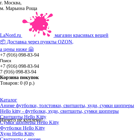
г. Москва,
м. Марьина Роща
La
Nord.ru
магазин красивых вещей
📦 Доставка через пункты
OZON
,
а цены ниже 🤗
+7 (916) 098-83-94
+7 (916) 098-83-94
7 (916) 098-83-94
Корзина покупок
Товаров: 0 (0 р.)
Каталог
Аниме футболки, толстовки, свитшоты, худи, сумки шопперы
Hello kitty - футболки, худи, свитшоты, сумки шопперы
Свитшоты Hello Kitty
Ничего не куплено!
Сумки шопперы Hello Kitty
Футболки Hello Kitty
Худи Hello Kitty
Свитшоты с аниме