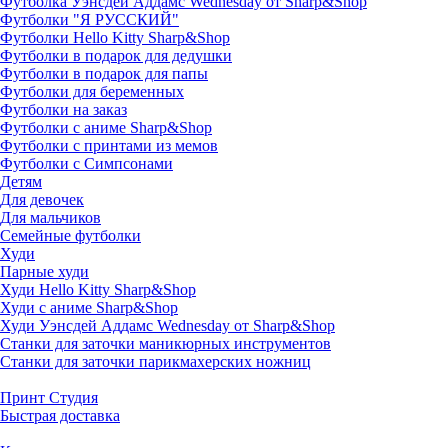
Футболка Уэнсдей Аддамс Wednesday от Sharp&Shop
Футболки "Я РУССКИЙ"
Футболки Hello Kitty Sharp&Shop
Футболки в подарок для дедушки
Футболки в подарок для папы
Футболки для беременных
Футболки на заказ
Футболки с аниме Sharp&Shop
Футболки с принтами из мемов
Футболки с Симпсонами
Детям
Для девочек
Для мальчиков
Семейные футболки
Худи
Парные худи
Худи Hello Kitty Sharp&Shop
Худи с аниме Sharp&Shop
Худи Уэнсдей Аддамс Wednesday от Sharp&Shop
Станки для заточки маникюрных инструментов
Станки для заточки парикмахерских ножниц
Принт Студия
Быстрая доставка