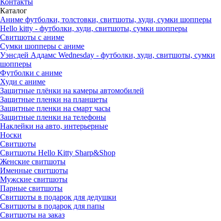
Контакты
Каталог
Аниме футболки, толстовки, свитшоты, худи, сумки шопперы
Hello kitty - футболки, худи, свитшоты, сумки шопперы
Свитшоты с аниме
Сумки шопперы с аниме
Уэнсдей Аддамс Wednesday - футболки, худи, свитшоты, сумки
шопперы
Футболки с аниме
Худи с аниме
Защитные плёнки на камеры автомобилей
Защитные пленки на планшеты
Защитные пленки на смарт часы
Защитные пленки на телефоны
Наклейки на авто, интерьерные
Носки
Свитшоты
Cвитшоты Hello Kitty Sharp&Shop
Женские свитшоты
Именные свитшоты
Мужские свитшоты
Парные свитшоты
Свитшоты в подарок для дедушки
Свитшоты в подарок для папы
Свитшоты на заказ